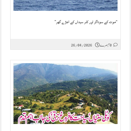
“موت کے سوداگر اور کلر سیداں کے اجڑے گھر”
0 تبصرے
26/04/2026