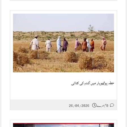
خطہ پوٹھوہار میں گندم کی کٹائی
0 تبصرے
26/04/2026