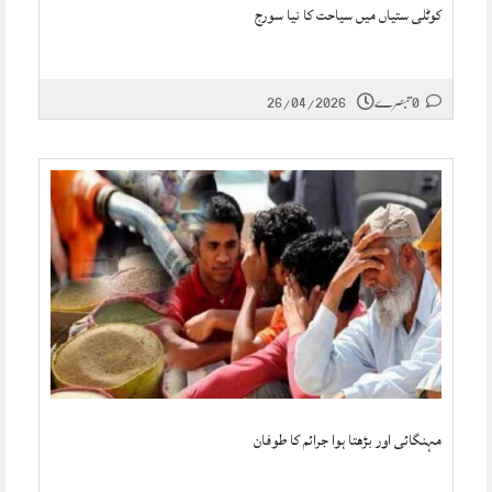
کوٹلی ستیاں میں سیاحت کا نیا سورج
0 تبصرے
26/04/2026
مہنگائی اور بڑھتا ہوا جرائم کا طوفان