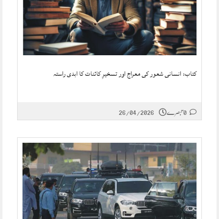
کتاب: انسانی شعور کی معراج اور تسخیرِ کائنات کا ابدی راستہ
0 تبصرے
26/04/2026