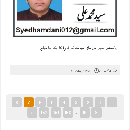
پاکستان بطور امن ساز: سیاحت کے فروغ کا ایک نیا موقع
0 تبصرے
21/04/2026
8
7
6
5
4
3
2
1
→
←
152
151
150
10
9
…