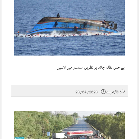
بے حس نظام: چاند پر نظریں، سمندر میں لاشیں
0 تبصرے
26/04/2026