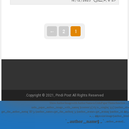
←
2
1
Copyright © 2021, Pindi Post All Rights Reserved.
// Show Author Image with Author Name in UrduPaper Theme function
urdu_paper_author_image_with_name($content) { if (is_single()) { $author_id =
get_the_author_meta('ID'); $author_name = get_the_author(); $author_avatar = get_avatar($author_id, 48);
// 48px size image $author_html = '
' . $author_name . '
' . $author_avatar . '