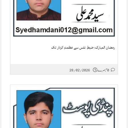
رمضان المبارک: ضبطِ نفس سے عظمتِ کردار تک
0 تبصرے
28/02/2026