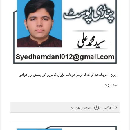
ایران–امریکہ مذاکرات کا دوسرا مرحلہ، جڑواں شہروں کی بندش اور عوامی
مشکلات
0 تبصرے
21/04/2026