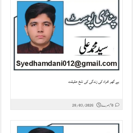
بے گھر افراد کی زندگی کی تلخ حقیقت
0 تبصرے
28/03/2026