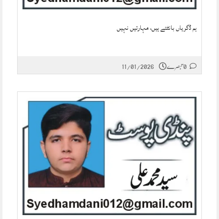
ہم ڈگریاں بانٹتے ہیں، مہارتیں نہیں
0 تبصرے
11/01/2026