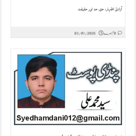
آزادیٔ اظہار: حق، حد اور حقیقت
0 تبصرے
03/01/2026