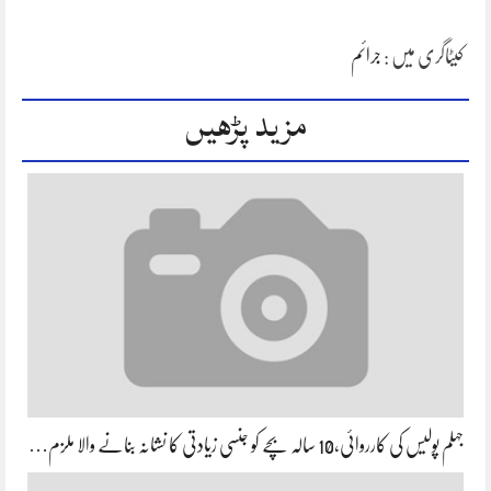
کیٹاگری میں :
جرائم
مزید پڑھیں
جہلم پولیس کی کارروائی،10 سالہ بچے کو جنسی زیادتی کا نشانہ بنانے والا ملزم…