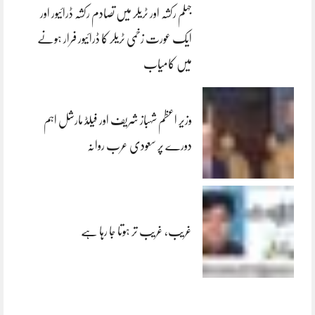
جہلم رکشہ اور ٹریلر میں تصادم رکشہ ڈرائیور اور
ایک عورت زخمی ٹریلر کا ڈرائیور فرار ہونے
میں کامیاب
وزیر اعظم شہباز شریف اور فیلڈ مارشل اہم
دورے پر سعودی عرب روانہ
غریب، غریب تر ہوتا جا رہا ہے