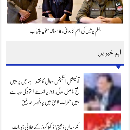
جہلم پولیس کی اہم کاروائی، 16 سالہ مغویہ بازیاب
اہم خبریں
آرٹیفشل انٹلیجنس دجال کا فتنہ ہے جس پر ہمیں
فتح حاصل ہو گی،AI پر اندھے اعتماد کی وجہ سے
ہمیں خطرات لاحق ہیں پروفیسر احمد رفیق
کلرسیداں ڈکیتی‘ڈاکو1 کروڑ کے طلائی زیورات