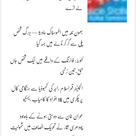
لے اڑے
بھون نلہ میں افسوسناک حادثہ — بزرگ شخص
پلی سے گر کر نالے میں بہہ گیا
کہوٹہ: فائرنگ کے واقعے میں ایک شخص جاں
بحق، تین زخمی
انجینئر قمراسلام راجہ کی کمبوڈیا سے ہنگامی کال
پر چکری میں 16 افراد کا کامیاب ریسکیو
عمران خان سے دوستی ہونے کے باوجود
چودھری نثار نے تحریک انصاف میں شمولیت