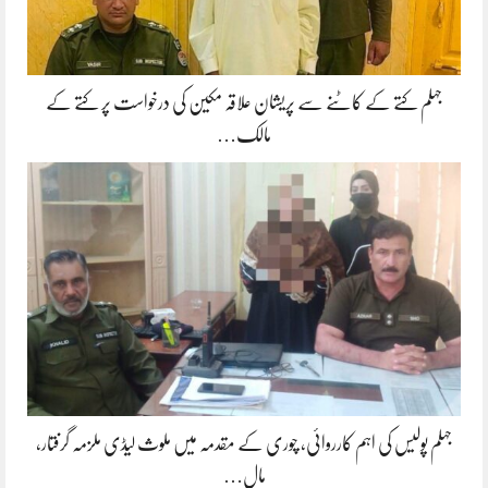
جہلم کتے کے کاٹنے سے پریشان علاقہ مکین کی درخواست پر کتے کے
مالک…
جہلم پولیس کی اہم کارروائی، چوری کے مقدمہ میں ملوث لیڈی ملزمہ گرفتار،
مالِ…