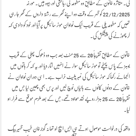
کی۔ متاثرہ خاتون کے مطابق وہ مطوعہ کی رہائشی اور بیوہ ہیں۔ مورخہ
22/12/2025 کو ظہر کے وقت وہ اپنے گھر سے رشتہ داروں کے گھر جا رہی
تھیں کہ مطوعہ پلی کے قریب ایک نوجوان موٹر سائیکل پر آیا اور خود کو دادی کہہ
کر چھوڑنے کی پیشکش کی۔
خاتون کے مطابق تقریباً 20 سے 25 منٹ بعد جب وہ ڈھوک پھلی کے قریب
بوہڑ کے پاس پہنچے تو موٹر سائیکل سوار نے انہیں اتار دیا اور یہ کہہ کر باتوں میں
الجھائے رکھا کہ موٹر سائیکل کی نمبر پلیٹ خراب ہے۔ اسی دوران نوجوان نے
خاتون کے دونوں کانوں سے بالیاں نوچ لیں اور پرس بھی چھین لیا جس میں
تقریباً 20 سے 25 ہزار روپے نقد موجود تھے، جس کے بعد ملزم موقع سے فرار ہو
گیا۔
واقعہ کی درخواست موصول ہوتے ہی ایس ایچ او تھانہ گوجرخان طیب ظہیر بیگ