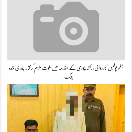
جہلم پولیس کارروائی، رکشہ چوری کے مقدمہ میں ملوث ملزم گرفتار، چوری شدہ
چنگ…