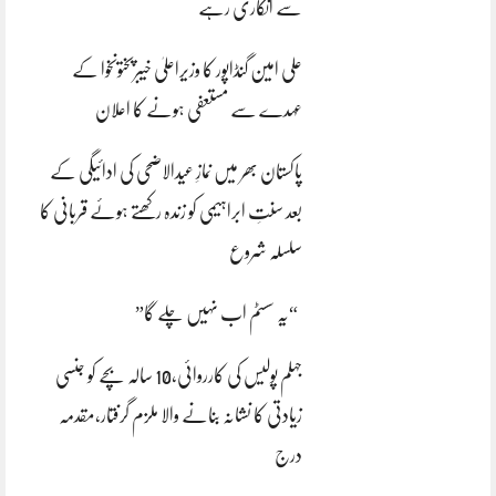
سے انکاری رہے
علی امین گنڈاپور کا وزیراعلیٰ خیبرپختونخوا کے
عہدے سے مستعفی ہونے کا اعلان
پاکستان بھر میں نمازِ عیدالاضحی کی ادائیگی کے
بعد سنتِ ابراہیمی کو زندہ رکھتے ہوئے قربانی کا
سلسلہ شروع
“یہ سسٹم اب نہیں چلے گا”
جہلم پولیس کی کارروائی،10 سالہ بچے کو جنسی
زیادتی کا نشانہ بنانے والا ملزم گرفتار،مقدمہ
درج