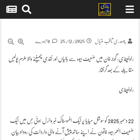
Skip
to
content
25/12/2025
چوھدری ثاقب متیال
0 تبصرے
راولپنڈی: گوجرخان میں ضعیف بیوہ سے بالیاں اور نقدی چھیننے والا ملزم پولیس
مقابلے کے بعد گرفتار
راولپنڈی
22 دسمبر 2025 کو سوشل میڈیا پر ایک افسوسناک خبر وائرل ہوئی جس میں ایک
ضعیف العمر بیوہ خاتون نے اپنے ساتھ پیش آنے والی واردات کی روداد بیان