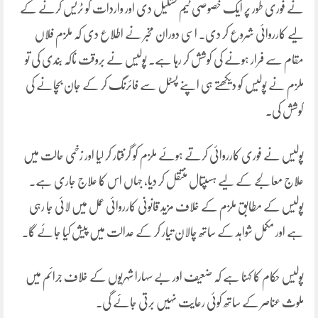
نے فوری طور پر ایک خصوصی ٹیم تشکیل دی اور واردات کو ٹریس کرنے کے
لیے کارروائی شروع کر دی۔ اسی دوران مخبر نے اطلاع دی کہ ملزم فلاں
مقام سے فرار ہونے کی کوشش کر رہا ہے۔ پولیس نے بروقت ناکہ بندی کی تو
ملزم نے پولیس کو دیکھتے ہی اپنے پسٹل سے فائرنگ کر کے جان بچانے کی
کوشش کی۔
پولیس نے فوری کارروائی کرتے ہوئے ملزم کو گرفتار کر لیا اور زخمی حالت میں
علاج معالجے کے لیے ہسپتال منتقل کر دیا، جہاں اس کا علاج جاری ہے۔
پولیس کے مطابق ملزم کے خلاف مزید قانونی کارروائی عمل میں لائی جا رہی
ہے اور مکمل شواہد کے ساتھ چالان تیار کر کے عدالت میں پیش کیا جائے گا۔
پولیس حکام کا کہنا ہے کہ ضعیف اور بے سہارا شہریوں کے خلاف جرائم میں
ملوث عناصر کے ساتھ کوئی رعایت نہیں برتی جائے گی۔