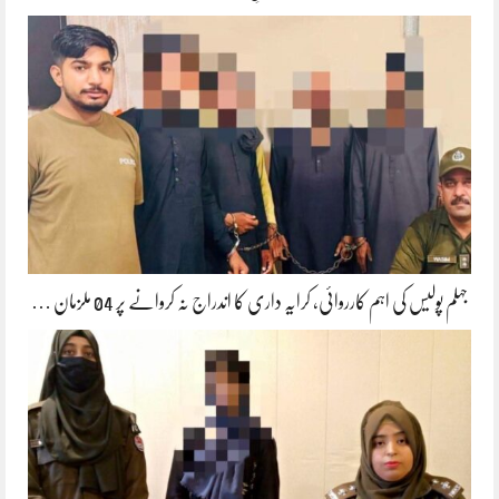
جہلم پولیس کی اہم کارروائی، کرایہ داری کا اندراج نہ کروانے پر 04 ملزمان …