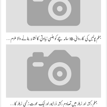
جہلم پولیس کی کارروائی،10 سالہ بچے کو جنسی زیادتی کا نشانہ بنانے والا ملزم…
جہلم رکشہ اور ٹریلر میں تصادم رکشہ ڈرائیور اور ایک عورت زخمی ٹریلر کا…