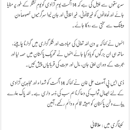
سرپرستوں سے اپیل کی ہے کہ 14 اگست یومِ آزادی کو یومِ تشکر کے طور پر منایا
جائے اور نوجوانوں کو غیر قانونی، غیر اخلاقی اور جان لیوا سرگرمیوں خصوصاً ون
ویلنگ سے سختی سے روکا جائے۔
انہوں نے کہا کہ یہ دن اللہ تعالیٰ کی عبادت اور شکر گزاری میں گزارنا چاہیئے،
ساتھ ہی ان بزرگوں کو یاد کیا جائے جنہوں نے تحریکِ پاکستان میں حصہ لیا اور
ہجرت کے دوران اپنی جان، مال اور عزت کی قربانیاں پیش کیں۔
ڈی ایس پی آصف علی خان نے کہا کہ 14 اگست کو شہداء اور مجاہدینِ آزادی
کے لئے ایصالِ ثواب کی دعا کرنا ہم سب کی ذمہ داری ہے۔ اللہ پاک ہمارے
پیارے وطن پاکستان کو ہمیشہ قائم و دائم رکھے، آمین
کیٹاگری میں :
علاقائی