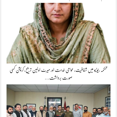
محکمہ ریونیو میں شفافیت، عوامی خدمت اور میرٹ اولین ترجیح، کرپشن کسی
صورت برداشت…