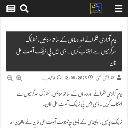
Skip
to
content
یومِ آزادی شکرانے اور دعاؤں کے ساتھ منائیں، خطرناک
سرگرمیوں سے اجتناب کریں۔ ڈی ایس پی ٹریفک آصف علی
خان
12/08/2025
مختار اجمل بھٹی
0 تبصرے
یومِ آزادی شکرانے اور دعاؤں کے ساتھ منائیں، خطرناک سرگرمیوں سے
اجتناب کریں۔ ڈی ایس پی ٹریفک آصف علی خان۔
ٹریفک پولیس راولپنڈی کے ڈپٹی سپرنٹنڈنٹ آصف علی خان نے والدین اور