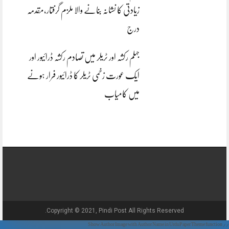
زیادتی کا نشانہ بنانے والا ملزم گرفتار،مقدمہ
درج
جہلم رکشہ اور ٹریلر میں تصادم رکشہ ڈرائیور اور
ایک عورت زخمی ٹریلر کا ڈرائیور فرار ہونے
میں کامیاب
Copyright © 2021, Pindi Post All Rights Reserved.
// Show Author Image with Author Name in UrduPaper Theme function