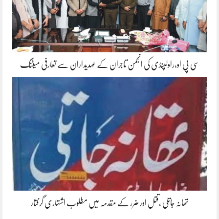
سی پی او،راولپنڈی کی انجمن تاجران کے عہدیداران سے تعارفی میٹنگ
تھانہ جاتلی ،قتل اور ضرر کے مقدمہ میں مطلوب اشتہاری گرفتار