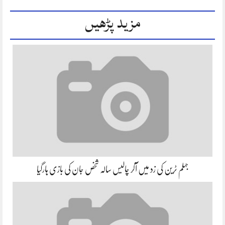
مزید پڑھیں
جہلم ٹرین کی زد میں آکر چالیس سالہ شخص جان کی بازی ہارگیا