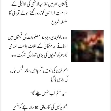
پاکستان بھر میں نمازِ عیدالاضحی کی ادائیگی کے
بعد سنتِ ابراہیمی کو زندہ رکھتے ہوئے قربانی کا
سلسلہ شروع
**راولپنڈی: پٹرولیم مصنوعات کی قیمتوں میں
اضافے اور مہنگائی کے خلاف جماعت اسلامی
کا دھرنا، شہریوں کی بڑی تعداد کی شرکت**
جہلم ٹرین کی زد میں آکر چالیس سالہ شخص جان
کی بازی ہارگیا
“یہ سسٹم اب نہیں چلے گا”
جہلم پولیس کی کارروائی،10 سالہ بچے کو جنسی