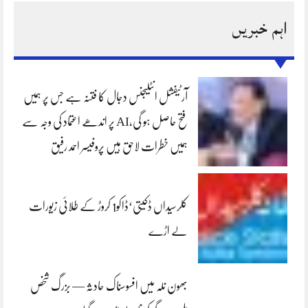
اہم خبریں
آرٹیفشل انٹلیجنس دجال کا فتنہ ہے جس پر ہمیں
فتح حاصل ہو گی،AI پر اندھے اعتماد کی وجہ سے
ہمیں خطرات لاحق ہیں پروفیسر احمد رفیق
کلرسیداں ڈکیتی‘ڈاکو1 کروڑ کے طلائی زیورات
لے اڑے
بھون نلہ میں افسوسناک حادثہ — بزرگ شخص