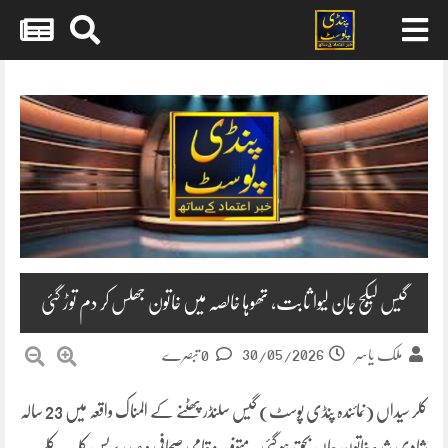
Skip
to
content
گیس لیکج جان لیوا ثابت، تھوہا خالصہ میں خاتون جھلس کر دم توڑ گئی
30/05/2026
ملک یاسر
0 تبصرے
کلر سیداں (نمائندہ پنڈی پوسٹ) گیس سلنڈر پھٹنے کے المناک واقعہ میں 23 سالہ
شادی شدہ خاتون جاں بحق ہو گئی۔ متوفیہ مقامی صحافی و صدر پریس کلب کلر