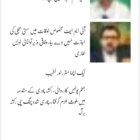
آئی ایم ایف مخصوص اوقات میں سستی بجلی کی
اجازت نہیں دے رہا، وفاقی وزیر توانائی اویس
لغاری
ایک اچھا مقرر اور خطیب
جہلم پولیس کارروائی، رکشہ چوری کے مقدمہ
میں ملوث ملزم گرفتار، چوری شدہ چنگ چی رکشہ
برآمد