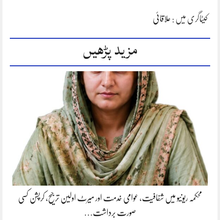
کیٹاگری میں :
علاقائی
مزید پڑھیں
محکمہ ریونیو میں شفافیت، عوامی خدمت اور میرٹ اولین ترجیح، کرپشن کسی
صورت برداشت…