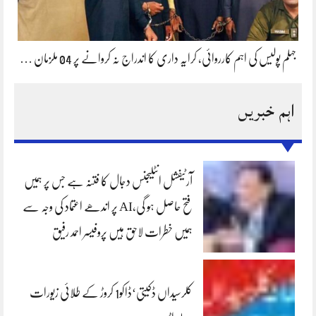
جہلم پولیس کی اہم کارروائی، کرایہ داری کا اندراج نہ کروانے پر 04 ملزمان …
اہم خبریں
آرٹیفشل انٹلیجنس دجال کا فتنہ ہے جس پر ہمیں
فتح حاصل ہو گی،AI پر اندھے اعتماد کی وجہ سے
ہمیں خطرات لاحق ہیں پروفیسر احمد رفیق
کلرسیداں ڈکیتی‘ڈاکو1 کروڑ کے طلائی زیورات