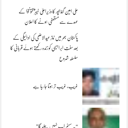
علی امین گنڈاپور کا وزیراعلیٰ خیبرپختونخوا کے
عہدے سے مستعفی ہونے کا اعلان
پاکستان بھر میں نمازِ عیدالاضحی کی ادائیگی کے
بعد سنتِ ابراہیمی کو زندہ رکھتے ہوئے قربانی کا
سلسلہ شروع
غریب، غریب تر ہوتا جا رہا ہے
“یہ سسٹم اب نہیں چلے گا”