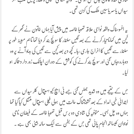
سیداں یاسر یاسین ملک کی کزن تھی۔
یہ افسوسناک واقعہ نواحی علاقہ تھوہا خالصہ میں پیش آیا جہاں خاتون نے گھر کے
کچن میں کھانا تیار کرنے کے بعد گیس سلنڈر کا سوئچ بند کر دیا تھا تاہم مبینہ طور پر
سلنڈر سے گیس کا اخراج جاری رہا۔ کچھ دیر بعد کچن سے گیس کی بدبو آنے پر وہ
دوبارہ وہاں گئی اور سوئچ بند کرنے کی کوشش کے دوران اچانک زور دار دھماکہ ہو
گیا۔
جس کے نتیجے میں وہ شدید جھلس گئی جسے ٹی ایچ کیو ہسپتال کلر سیداں سے
ابتدائی طبی امداد کے بعد تشویشناک حالت میں ہولی فیملی ہسپتال منتقل کیا گیا تھا
جہاں وہ چل بسی۔ متوفیہ کی شادی دو برس قبل تھوہا خالصہ کے فیضان نامی
نوجوان کیساتھ انجام پائی تھی جس کے بطن سے ایک سالہ بیٹی بھی ہے ۔