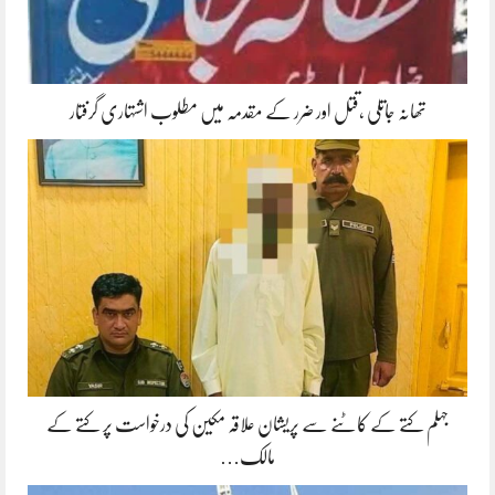
تھانہ جاتلی ،قتل اور ضرر کے مقدمہ میں مطلوب اشتہاری گرفتار
جہلم کتے کے کاٹنے سے پریشان علاقہ مکین کی درخواست پر کتے کے
مالک…