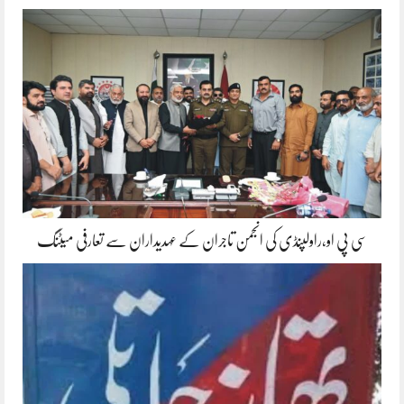
سی پی او،راولپنڈی کی انجمن تاجران کے عہدیداران سے تعارفی میٹنگ