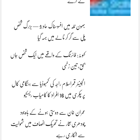
لے اڑے
بھون نلہ میں افسوسناک حادثہ — بزرگ شخص
پلی سے گر کر نالے میں بہہ گیا
کہوٹہ: فائرنگ کے واقعے میں ایک شخص جاں
بحق، تین زخمی
انجینئر قمراسلام راجہ کی کمبوڈیا سے ہنگامی کال
پر چکری میں 16 افراد کا کامیاب ریسکیو
عمران خان سے دوستی ہونے کے باوجود
چودھری نثار نے تحریک انصاف میں شمولیت
سے انکاری رہے