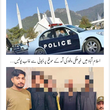
اسلام آباد میں غیرملکی وفود کی آمد کے موقع پر ڈیوٹی سے غائب پولیس…