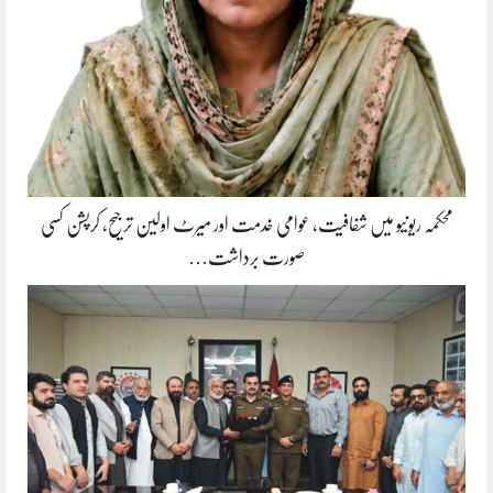
محکمہ ریونیو میں شفافیت، عوامی خدمت اور میرٹ اولین ترجیح، کرپشن کسی
صورت برداشت…