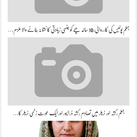
جہلم پولیس کی کارروائی،10 سالہ بچے کو جنسی زیادتی کا نشانہ بنانے والا ملزم…
جہلم رکشہ اور ٹریلر میں تصادم رکشہ ڈرائیور اور ایک عورت زخمی ٹریلر کا…