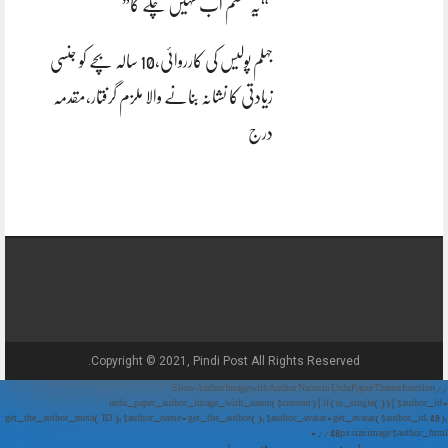
“یہ سسٹم اب نہیں چلے گا”
جہلم پولیس کی کارروائی،10 سالہ بچے کو جنسی
زیادتی کا نشانہ بنانے والا ملزم گرفتار،مقدمہ
درج
Copyright © 2021, Pindi Post All Rights Reserved.
// Show Author Image with Author Name in UrduPaper Theme function
urdu_paper_author_image_with_name($content) { if (is_single()) { $author_id =
get_the_author_meta('ID'); $author_name = get_the_author(); $author_avatar = get_avatar($author_id, 48);
// 48px size image $author_html = '