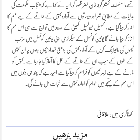
تھے،اسسٹنٹ کمشنر گوجرخان خضر ظہور گورائیہ نے کہا ہے کہ پنجاب حکومت کی
ہدایات کے مطابق شہر اور دیہاتوں سے آوارہ کتوں کے خاتمے کے لیے مہم کا
اغاز کر دیا گیا ہے، تحصیل میونسپل کمیٹی کے حدود میں تو اج سے ہی اس مہم کا
اغاز کر دیا جائے گا یونین کونسل کے سیکرٹری اپنی یونین کونسل میں مرتب
ٹیموں کی مانیٹرنگ کریں گے آوارہ کتوں کی بڑھتی تعداد بچوں بڑوں پر ان کتوں
کے حملوں کے سبب ان کے خاتمے کے عمل کا آغاز کیا جا رہا ہے۔کتوں کو
مارنے کے لیے زہر ٹیموں کو فراہم کر دیا گیا ہے امید ہے کہ چند ہی دنوں میں
اس مہم کے نتیجے میں عوام کو اوارہ کتوں سے نجات مل جائے گی۔
کیٹاگری میں :
علاقائی
مزید پڑھیں