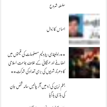
سلسلہ شروع
احساس کا زوال
**راولپنڈی: پٹرولیم مصنوعات کی قیمتوں میں
اضافے اور مہنگائی کے خلاف جماعت اسلامی
کا دھرنا، شہریوں کی بڑی تعداد کی شرکت**
جہلم ٹرین کی زد میں آکر چالیس سالہ شخص جان
کی بازی ہارگیا