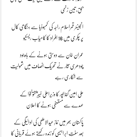
بحق، تین زخمی
انجینئر قمراسلام راجہ کی کمبوڈیا سے ہنگامی کال
پر چکری میں 16 افراد کا کامیاب ریسکیو
عمران خان سے دوستی ہونے کے باوجود
چودھری نثار نے تحریک انصاف میں شمولیت
سے انکاری رہے
علی امین گنڈاپور کا وزیراعلیٰ خیبرپختونخوا کے
عہدے سے مستعفی ہونے کا اعلان
پاکستان بھر میں نمازِ عیدالاضحی کی ادائیگی کے
بعد سنتِ ابراہیمی کو زندہ رکھتے ہوئے قربانی کا