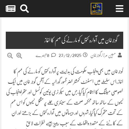
Skip
to
content
گوجرخان میں آوارہ کتوں کو مارنے کی مہم کا اغاز
23/12/2025
مبین مرزا ,گوجرخان
0 تبصرے
گوجرخان میں بھی پنجاب حکومت کی ہدایت پر آوارہ کتوں کو مارنے کی مہم کا
اغاز،اس سلسلے میں اسسٹنٹ کمشنر خضر ظہور گورائیہ کے آفس گوجر خان میں ایک
خصوصی میٹنگ کا اہتمام کیا گیا،جس میں سیکرٹری یونین کونسل اور ستھرا پنجاب کی
ٹیموں کے ساتھ ساتھ محکمہ صحت کے سینٹری عملے پر مشتمل ٹیموں کو اس مہم
کے تحت متحرک کیا گیا،شہروں اور دیہاتوں میں آوارہ کتوں کے بڑھنے اور ان
کے کاٹنے کے متعدد واقعات کے سبب ریبیز جیسے خطرات لاحق