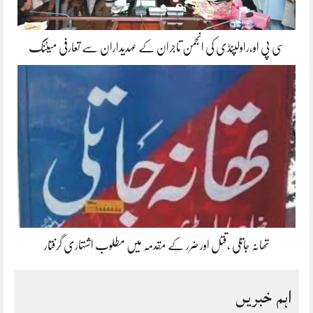
سی پی او،راولپنڈی کی انجمن تاجران کے عہدیداران سے تعارفی میٹنگ
تھانہ جاتلی ،قتل اور ضرر کے مقدمہ میں مطلوب اشتہاری گرفتار
اہم خبریں