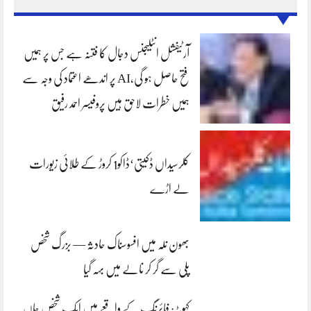
آرٹیفشل انٹلیجنس دجال کا فتنہ ہے جس پر ہمیں
فتح حاصل ہو گی،AI پر اندھے اعتماد کی وجہ سے
ہمیں خطرات لاحق ہیں پروفیسر احمد رفیق
کلرسیداں ڈکیتی‘ڈاکو1 کروڑ کے طلائی زیورات
لے اڑے
بھون نلہ میں افسوسناک حادثہ — بزرگ شخص
پلی سے گر کر نالے میں بہہ گیا
کہوٹہ: فائرنگ کے واقعے میں ایک شخص جاں