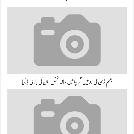
جہلم ٹرین کی زد میں آکر چالیس سالہ شخص جان کی بازی ہارگیا