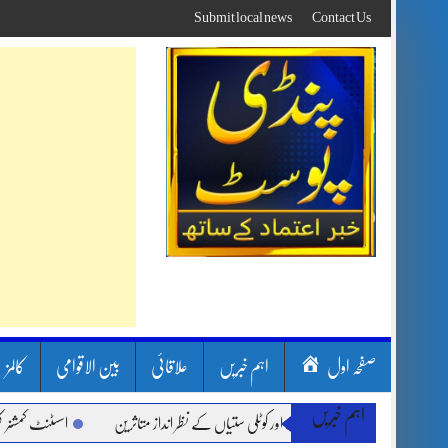
Skip
Submit local news
Contact Us
to
content
صفحہ اول
اہم خبریں
علاقائی
بین الاقوامی
کالمز
اہم خبریں
بارشیں، لینڈ سلائیڈنگ اور کوٹلی ستیاں کے نظر انداز متاثرین
اسسٹنٹ کمشنر کلرسیداں 