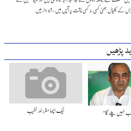
ایسراں کے کلیال بھٹی کسی نہ کسی پشت پر آپس میں رشتہ دار ہیں
د پڑھیں
ایک اچھا مقرر اور خطیب
اب نہیں چلے گا”