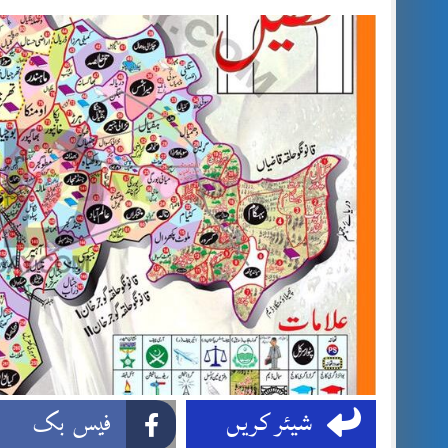
شیئر کریں
فیس بک