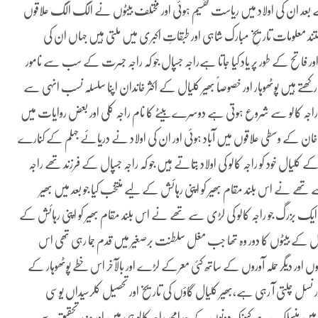
بعد ان کی اولاد میں ریاست تقسیم ہوئی اور مختلف بیٹوں نے الگ الگ علاقوں
ند معلومات تاریخِ مبارک شاہی اور طبقاتِ اکبری میں ملتی ہیں جہاں ان کی
ور فاتح کے طور پر یاد کیا جاتا ہےراجہ جسپال جو کہ راجہ جسرت کے سب سے نامور
ے ہیں پوٹھوہار اور خصوصاً بھیر کلیال کے اکثر خاندان اپنا سلسلہ نسب انہی سے
 راجہ کالو سے شروع ہوتی ہے دوسرے بیٹے کا نام راجہ کلی اور بعض روایات میں
ر خان کے وسطی علاقوں میں آباد ہوئی اور ان کی اولاد نے دریائے جہلم کے کنارے
ال خود کو راجہ کالو کی اولاد بتاتے ہیں جو کہ راجہ جسپال کے فرزند تھے راجہ
ے نے اس بلند مقام بھیر کو اپنی رہائش کے لیے منتخب کیا جو بعد میں بھیر
یک بزرگ جو راجہ کالو کی لڑی سے تھے نے اس بلند مقام بھیر کو اپنی رہائش کے
سپال کے بیٹوں کا دور وہ تھا جب مغل سلطنت برصغیر میں قدم جما رہی تھی اس
 اور دیگر حملہ آوروں کے ساتھ کئی معرکے لڑے اور بالآخر اس خطے پوٹھوہار کے
 در نسل چلتی آ رہی ہے،بھیر کلیال گاؤں کی تاریخ اور تحصیل کلرسیداں یوسی
 منسلک ہے کیونکہ دونوں کے جدامجد راجہ کالو ہی ہیں اور مزید تحقیق سے