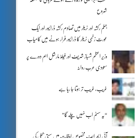
شروع
جہلم رکشہ اور ٹریلر میں تصادم رکشہ ڈرائیور اور ایک
عورت زخمی ٹریلر کا ڈرائیور فرار ہونے میں کامیاب
وزیر اعظم شہباز شریف اور فیلڈ مارشل اہم دورے پر
سعودی عرب روانہ
غریب، غریب تر ہوتا جا رہا ہے
“یہ سسٹم اب نہیں چلے گا”
آئی ایم ایف مخصوص اوقات میں سستی بجلی کی