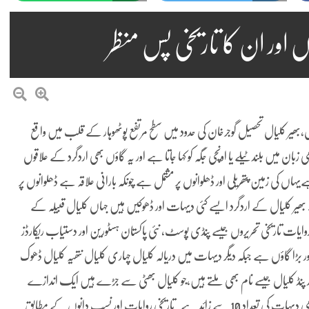
اور ان کا تاریخی پس منظر
ال،بھیر کلیال تحصیل گوجرخان کی حدود میں سطح مرتفع پوٹھوہار کے قلب میں واقع
بان میں بلند ٹیلے یا اونچی جگہ کو کہا جاتا ہے اور یہ گاؤں بھی اردگرد کے علاقوں
اں کی زمین پتھریلی اور ڈھلوانوں پر مشتمل ہے چونکہ بارانی علاقہ ہے ڈھلوانوں پر
یر کلیال کے اردگرد ایسے کئی دیہات اور ڈھوکیں ہیں جہاں کلیال قبیلہ کے
روایات تاریخی تحریروں جیسے پنڈی پوسٹ، نئی پاکستان ہسٹورین اور دستیاب ریکارڈز
ور بڑا گاؤں ہے جبکہ دیگر دیہات میں دریالہ کلیال چہاری کلیال نتھیہ کلیال ڈھوک
 اور پنڈ کلیال جیسے نام بھی ملتے ہیں،جو کلیال بھٹی سے جڑے ہیں ایک اندازے
کے مطابق تحصیل گوجرخان میں تقریباً 381 گاؤں ہیں جن میں کلیال نامی دیہات کی تعداد 10 سے زائد ہے۔تاریخی روایات اور نسب دانوں کے مطابق