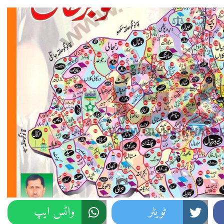
ٹویٹر
واٹس ایپ