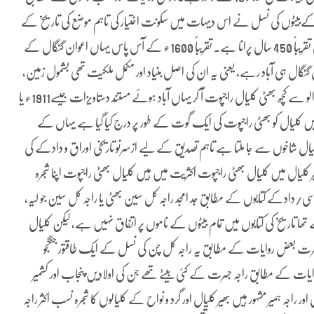
ے کےبیٹوں کی نسل نے اس دیہات میں سکونت اختیار کی تاہم موضع کی تاریخ کے
مطابق اصل بنیاد 15ویں صدی میں آوان گنگال نے رکھی تھی یہ موضع تقریباً 450 سال پرانا ہے۔ تقریباً 1600ء کے آس پاس یہاں اعوان گنگال کے
رف آوان گنگال ہی آباد رہے، یعنی یہ ان کی اصل بنیاد اور مکمل ملکیت تھی بشمول زمین،
تالاب وغیرہ17ویں صدی کے آخر میں طاعون کی وبا کے دوران ڈہوک الو سے کچھ بھٹی کلیال راجپوت آ کر یہاں آباد ہوئے مستند دستاویزات جیسے1911ء یا
1ءکی مردم شماری، پٹواری ریکارڈ، یا برطانوی دور کی Gazetteer میں کلیال کو بھٹی راجپوت کی ایک گوت کے طور پر درج کیا گیا ہے یہاں کے
کلیال شاخوں سے جا ملتا ہے تاہم تصدیق کے لیے ازسرنو تاریخی اوراق و دادکے کی
لیال میں کلیال بھٹی راجپوت اکثریت میں ہیں کلیال بھٹی راجپوت اپنا شجرہ
ادکے کتابوں کے مطابق جد امجد راجہ کل سین بھٹی یا راجہ کل سین جو لیہ،
 اولاد سے تھا تاریخ کی کتابوں میں تمام بیٹوں کے ناموں پر اتفاق نہیں ہے، لیکن کلیال
ہ جسرت بعض روایات کے مطابق یہ راجہ کل چن کی نسل کے ایک طاقتور جنگجو
یات کے مطابق راجہ جسرت کے کئی بیٹے تھے جن کی اولادیں پنجاب اور کشمیر
ہ ہمیر مشہور ہیں بھیر کلیال اور گرد و نواح کے کلیالوں کا شجرہ نسب اکثر راجہ