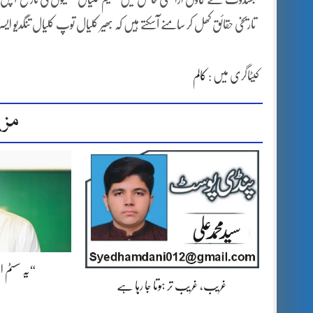
تاریخی حقائق کھل کر سامنے آسکتے ہیں کہ بھیر کلیال توپ کلیال تنگدیو 
کیٹاگری میں :
کالم
مزی
“یہ سسٹم 
غریب، غریب تر ہوتا جا رہا ہے