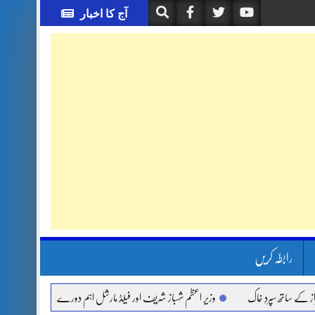
آج کا اخبار
رابطہ کریں
 سپردِ خاک
وزیر اعظم شہباز شریف اور فیلڈ مارشل اہم دورے پر سعودی عرب روانہ