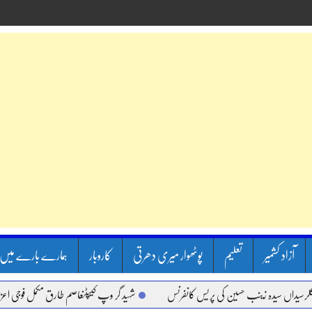
آزاد کشمیر
تعلیم
پوٹھوار میری دھرتی
کاروبار
ہمارے بارے میں
سیدہ زینب حسین کی پریس کانفرنس
شہید گر وپ کیپٹنعاصم طارق مکمل فوجی اعزاز کے ساتھ