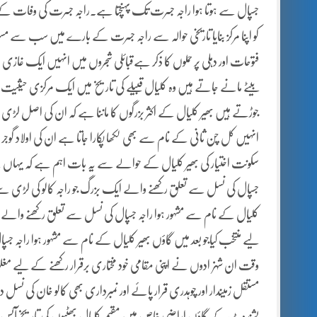
جسپال سے ہوتا ہوا راجہ جسرت تک پہنچتا ہے۔راجہ جسرت کی وفات کے 
کو اپنا مرکز بنایا تاریخی حوالہ سے راجہ جسرت کے بارے میں سب سے مست
فتوحات اور دہلی پر حملوں کا ذکر ہےقبائلی شجروں میں انہیں ایک غازی ا
بیٹے مانے جاتے ہیں وہ کلیال قبیلے کی تاریخ میں ایک مرکزی حیثیت رکھت
جوڑتے ہیں بھیر کلیال کے اکثر بزرگوں کا ماننا ہے کہ ان کی اصل لڑی
انہیں کل چن ثانی کے نام سے بھی لکھا پکارا جاتا ہے ان کی اولاد گوج
سکونت اختیار کی بھیر کلیال کے حوالے سے یہ بات اہم ہے کہ یہاں کے کلی
جسپال کی نسل سے تعلق رکھنے والے ایک بزرگ جو راجہ کالو کی لڑی سے تھ
کلیال کے نام سے مشہور ہوا راجہ جسپال کی نسل سے تعلق رکھنے والے ا
لیے منتخب کیاجو بعد میں گاؤں بھیر کلیال کے نام سے مشہور ہوا راجہ ج
وقت ان شہزادوں نے اپنی مقامی خود مختاری برقرار رکھنے کے لیے مغلوں
مستقل زمیندار اور چوہدری قرار پائے اور نمبرداری بھی کالو خان کی نسل
بشندوٹ کے گاؤں اراضی خاص میں مقیم کلیال بھٹیوں کی تاریخ آپس میں