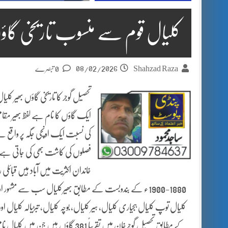
کلیال قوم سے منسوب تاریخی گاؤں 
08/02/2026
Shahzad Raza
0 تبصرے
تحصیل گوجر کا تاریخی گاؤں بھیر کلی
ایک گاؤں کا نام ہے لفظ بھیر مقامی ز
کی نسبت ایک اونچی جگہ پر واقع ہےیہ
فصلوں کی کاشت بھی کی جاتی ہے بھ
خاندان اکثریت میں آباد ہیں قبائلی 
1880-1900ء کے بندوبست کے مطابق بھیرکلیال سب سے مشہور ا
کلیال توپ کلیال ہجیاری کلیال، ہیر کلیال، بوچہ کلیال، تبڑیالہ کلیال