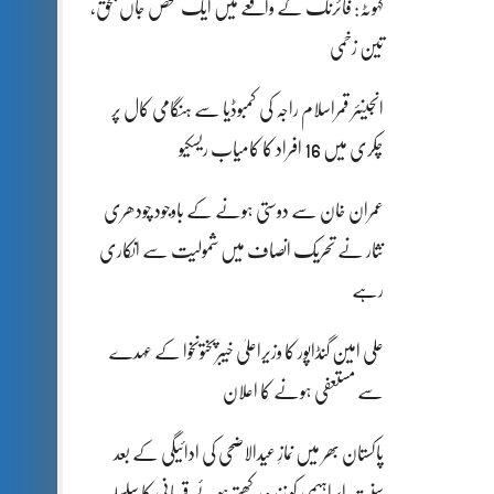
کہوٹہ: فائرنگ کے واقعے میں ایک شخص جاں بحق،
تین زخمی
انجینئر قمراسلام راجہ کی کمبوڈیا سے ہنگامی کال پر
چکری میں 16 افراد کا کامیاب ریسکیو
عمران خان سے دوستی ہونے کے باوجود چودھری
نثار نے تحریک انصاف میں شمولیت سے انکاری
رہے
علی امین گنڈاپور کا وزیراعلیٰ خیبرپختونخوا کے عہدے
سے مستعفی ہونے کا اعلان
پاکستان بھر میں نمازِ عیدالاضحی کی ادائیگی کے بعد
سنتِ ابراہیمی کو زندہ رکھتے ہوئے قربانی کا سلسلہ