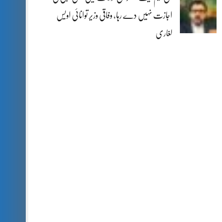
اجازت نہیں دے رہا، وفاقی وزیر توانائی اویس
لغاری