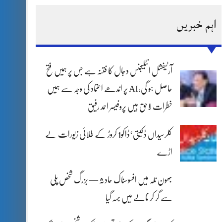
اہم خبریں
آرٹیفشل انٹلیجنس دجال کا فتنہ ہے جس پر ہمیں فتح
حاصل ہو گی،AI پر اندھے اعتماد کی وجہ سے ہمیں
خطرات لاحق ہیں پروفیسر احمد رفیق
کلرسیداں ڈکیتی‘ڈاکو1 کروڑ کے طلائی زیورات لے
اڑے
بھون نلہ میں افسوسناک حادثہ — بزرگ شخص پلی
سے گر کر نالے میں بہہ گیا