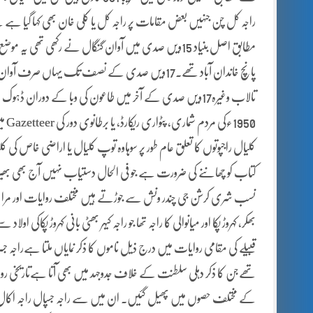
راجہ کل چن جنہیں بعض مقامات پر راجہ کل یا کلی خان بھی کہا گیا ہ
پانچ خاندان آباد تھے۔17ویں صدی کے نصف تک یہاں ص
950
کلیال راجپوتوں کا تعلق عام طور پر سوہاوہ توپ کلیال یا اراضی خاص کی 
کتاب کو چھاننے کی ضرورت ہے جو فی الحال دستیاب نہیں آج بھی بھیر ک
نسب شری کرشن جی چندر ونش سے جوڑتے ہیں مختلف روایات اور مراسی/د
بھکر، کہروڑ پکا اور میانوالی کا راجہ تھا جو راجہ کیہر بھٹی بانی کہروڑ پکاکی
قبیلے کی مقامی روایات میں درج ذیل ناموں کا ذکر نمایاں ملتا ہےراج
تھےجن کا ذکر دہلی سلطنت کے خلاف جدوجہد میں بھی آتا ہےتاریخی روا
کے مختلف حصوں میں پھیل گئیں۔ ان میں سے راجہ جسپال راجہ اکال اور راج