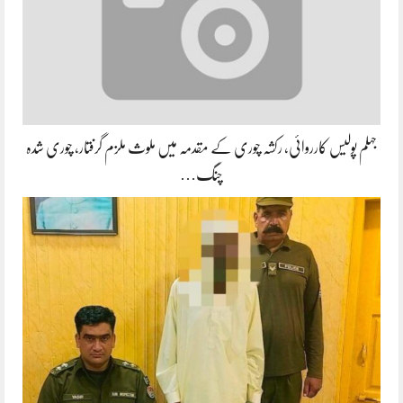
جہلم پولیس کارروائی، رکشہ چوری کے مقدمہ میں ملوث ملزم گرفتار، چوری شدہ
چنگ…