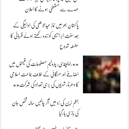
عہدے سے مستعفی ہونے کا اعلان
پاکستان بھر میں نمازِ عیدالاضحی کی ادائیگی کے
بعد سنتِ ابراہیمی کو زندہ رکھتے ہوئے قربانی کا
سلسلہ شروع
**راولپنڈی: پٹرولیم مصنوعات کی قیمتوں میں
اضافے اور مہنگائی کے خلاف جماعت اسلامی
کا دھرنا، شہریوں کی بڑی تعداد کی شرکت**
جہلم ٹرین کی زد میں آکر چالیس سالہ شخص جان
کی بازی ہارگیا