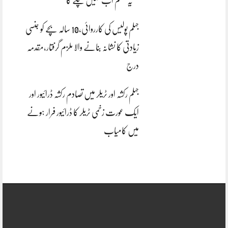
“یہ سسٹم اب نہیں چلے گا”
جہلم پولیس کی کارروائی،10 سالہ بچے کو جنسی
زیادتی کا نشانہ بنانے والا ملزم گرفتار،مقدمہ
درج
جہلم رکشہ اور ٹریلر میں تصادم رکشہ ڈرائیور اور
ایک عورت زخمی ٹریلر کا ڈرائیور فرار ہونے
میں کامیاب