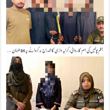
جہلم پولیس کی اہم کارروائی، کرایہ داری کا اندراج نہ کروانے پر 04 ملزمان …