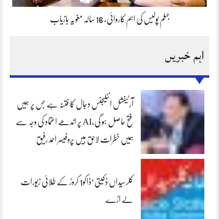
جہلم پولیس کی اہم کاروائی، 16 سالہ مغویہ بازیاب
اہم خبریں
آرٹیفشل انٹلیجنس دجال کا فتنہ ہے جس پر ہمیں
فتح حاصل ہو گی،AI پر اندھے اعتماد کی وجہ سے
ہمیں خطرات لاحق ہیں پروفیسر احمد رفیق
کلرسیداں ڈکیتی‘ڈاکو1 کروڑ کے طلائی زیورات
لے اڑے