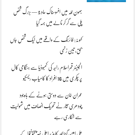
بھون نلہ میں افسوسناک حادثہ — بزرگ شخص
پلی سے گر کر نالے میں بہہ گیا
کہوٹہ: فائرنگ کے واقعے میں ایک شخص جاں
بحق، تین زخمی
انجینئر قمراسلام راجہ کی کمبوڈیا سے ہنگامی کال
پر چکری میں 16 افراد کا کامیاب ریسکیو
عمران خان سے دوستی ہونے کے باوجود
چودھری نثار نے تحریک انصاف میں شمولیت
سے انکاری رہے
علی امین گنڈاپور کا وزیراعلیٰ خیبرپختونخوا کے