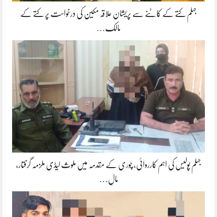
جہلم کتے کے کاٹنے سے پریشان علاقہ مکین کی درخواست پر کتے کے
مالک…
جہلم پولیس کی اہم کارروائی، چوری کے مقدمہ میں ملوث لیڈی ملزمہ گرفتار،
مالِ…