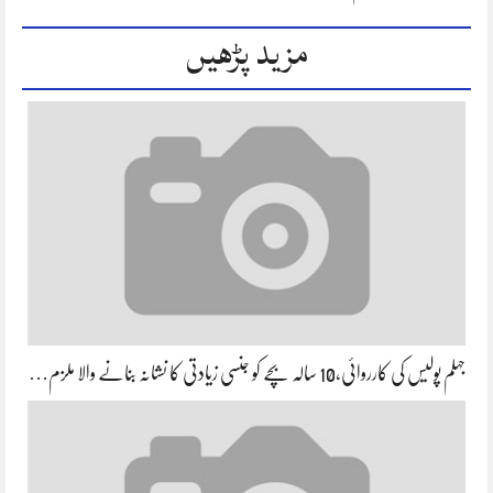
مزید پڑھیں
جہلم پولیس کی کارروائی،10 سالہ بچے کو جنسی زیادتی کا نشانہ بنانے والا ملزم…