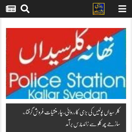
Skip
to
content
کلر سیداں پولیس کی بڑی کارروائی، چار منشیات فروش گرفتار،
ساڑھے چھ کلو سے زائد چرس برآمد