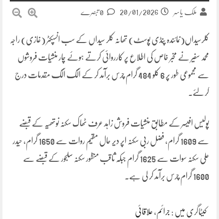
20/01/2026
ملک یاسر
0 تبصرے
کلرسیداں(نمائندہ پنڈی پوسٹ) تھانہ کلر سیداں کے سب انسپکٹر (غازی) راجہ
محمد سفیر نے مخبر خاص کی اطلاع پر کارروائی کرتے ہوئے چار منشیات فروشوں
سے مجموعی طور پر 6 کلو 484 گرام چرس برآمد کر کے الگ الگ مقدمات درج
کر لئے۔
پولیس افیسر کے مطابق منشیات فروش زاہد عرف ٹھاک سکنہ نوتھیہ کے قبضے
سے 1609 گرام، فضل ربی سکنہ اپر دیر حال مقیم روات سے 1650 گرام، حیدر
علی سکنہ سوات سے 1625 گرام جبکہ ثاقب منظور سکنہ سلجور کے قبضے سے
1600 گرام چرس برآمد کر لی ہے۔
کیٹاگری میں :
جرائم
،
علاقائی