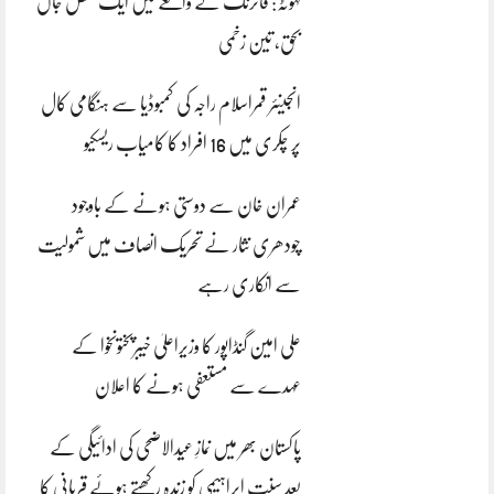
کہوٹہ: فائرنگ کے واقعے میں ایک شخص جاں
بحق، تین زخمی
انجینئر قمراسلام راجہ کی کمبوڈیا سے ہنگامی کال
پر چکری میں 16 افراد کا کامیاب ریسکیو
عمران خان سے دوستی ہونے کے باوجود
چودھری نثار نے تحریک انصاف میں شمولیت
سے انکاری رہے
علی امین گنڈاپور کا وزیراعلیٰ خیبرپختونخوا کے
عہدے سے مستعفی ہونے کا اعلان
پاکستان بھر میں نمازِ عیدالاضحی کی ادائیگی کے
بعد سنتِ ابراہیمی کو زندہ رکھتے ہوئے قربانی کا