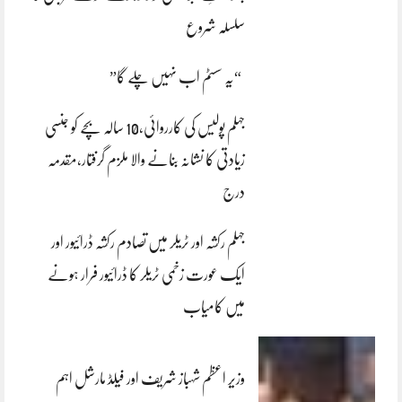
سلسلہ شروع
“یہ سسٹم اب نہیں چلے گا”
جہلم پولیس کی کارروائی،10 سالہ بچے کو جنسی
زیادتی کا نشانہ بنانے والا ملزم گرفتار،مقدمہ
درج
جہلم رکشہ اور ٹریلر میں تصادم رکشہ ڈرائیور اور
ایک عورت زخمی ٹریلر کا ڈرائیور فرار ہونے
میں کامیاب
وزیر اعظم شہباز شریف اور فیلڈ مارشل اہم