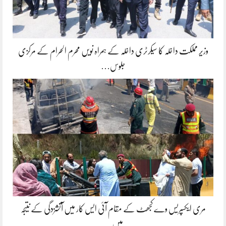
وزیر مملکت داخلہ کا سیکرٹری داخلہ کے ہمراہ نویں محرم الحرام کے مرکزی
جلوس…
مری ایکسپریس وے کجھٹ کے مقام آئی ایس کار میں آتشزدگی کے نتیجہ
میں…