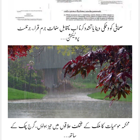
صحافی کو دھمکی دینا یا تشدد کرنا اب ناقابلِ ضمانت جرم قرار، جرنلسٹ
پروٹیکشن…
محکمہ موسمیات کا ملک کے مختلف علاقوں میں تیز ہواؤں، گرج چمک کے
ساتھ…