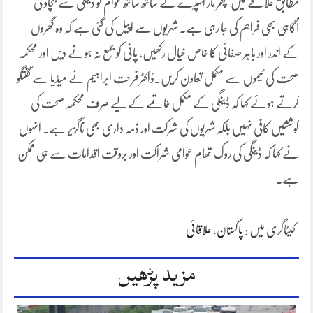
مطابق علاقے میں مچھر مار اسپرے کے ساتھ ساتھ عوام کو ڈینگی سے بچاؤ کی
آگاہی بھی فراہم کی جا رہی ہے۔ شہریوں سے اپیل کی گئی ہے کہ وہ گھروں
کے اندر اور باہر صفائی کا خاص خیال رکھیں، پانی کو جمع نہ ہونے دیں اور محکمہ
صحت کی ٹیموں سے مکمل تعاون کریں۔ڈاکٹر فرحت ابراہیم نے میڈیا سے گفتگو
کرتے ہوئے کہا کہ ڈینگی کے مکمل خاتمے کے لیے صرف محکمہ صحت کی
کوششیں کافی نہیں بلکہ شہریوں کی شرکت اور ذمہ داری بھی ناگزیر ہے۔ انہوں
نے کہا کہ ڈینگی کی روک تھام عوامی شراکت اور بروقت اقدامات سے ہی ممکن
ہے۔
کیٹاگری میں :
پاکستان
،
علاقائی
مزید پڑھیں