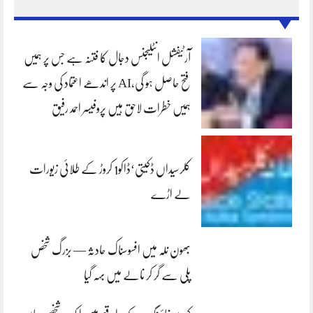
آرٹیفشل انٹلیجنس دجال کا فتنہ ہے جس پر ہمیں
فتح حاصل ہو گی،AI پر اندھے اعتماد کی وجہ سے
ہمیں خطرات لاحق ہیں پروفیسر احمد رفیق
کلرسیداں ڈکیتی‘ڈاکو1 کروڑ کے طلائی زیورات
لے اڑے
بھون نلہ میں افسوسناک حادثہ — بزرگ شخص
پلی سے گر کر نالے میں بہہ گیا