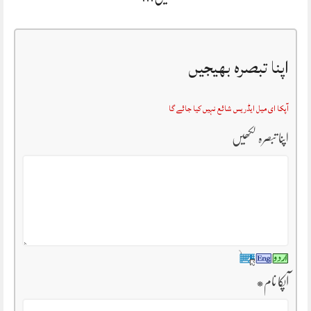
اپنا تبصرہ بھیجیں
آپکا ای میل ایڈریس شائع نہیں کیا جائے گا
اپنا تبصرہ لکھیں
آپکا نام
*