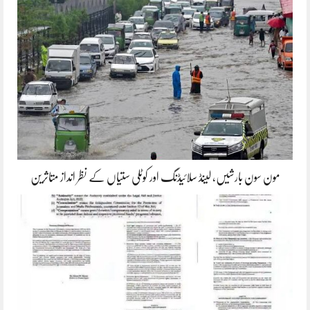
مون سون بارشیں، لینڈ سلائیڈنگ اور کوٹلی ستیاں کے نظر انداز متاثرین