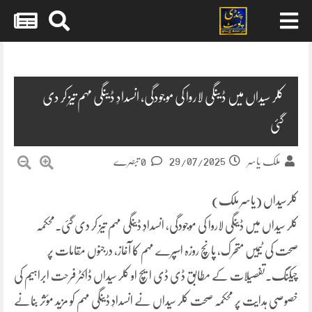
Skip
to
content
کلر سیداں میں ڈینگی لاروا کی موجودگی، انسدادِ ڈینگی مہم تیز کر دی
گئی
29/07/2025
ملک یاسر
0 تبصرے
کلرسیداں (یاسر ملک)
کلر سیداں میں ڈینگی لاروا کی موجودگی، انسدادِ ڈینگی مہم تیز کر دی گئی۔محکمہ
صحت کی ٹیمیں متحرک، پانچ روزہ اسپرے مہم کا آغاز، درجنوں مقامات پر
چیکنگ۔تفصیلات کے مطابق ڈی ڈی ایچ او کلر سیداں ڈاکٹر فرحت ابراہیم کی
خصوصی ہدایت پر محکمہ صحت کلر سیداں نے انسدادِ ڈینگی مہم کو مزید مؤثر بنانے