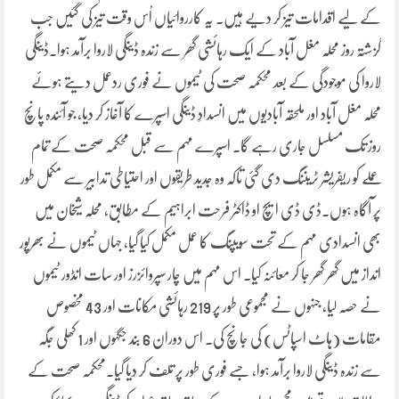
کے لیے اقدامات تیز کر دیے ہیں۔ یہ کارروائیاں اُس وقت تیز کی گئیں جب
گزشتہ روز محلہ مغل آباد کے ایک رہائشی گھر سے زندہ ڈینگی لاروا برآمد ہوا۔ڈینگی
لاروا کی موجودگی کے بعد محکمہ صحت کی ٹیموں نے فوری ردعمل دیتے ہوئے
محلہ مغل آباد اور ملحقہ آبادیوں میں انسدادِ ڈینگی اسپرے کا آغاز کر دیا، جو آئندہ پانچ
روز تک مسلسل جاری رہے گا۔ اسپرے مہم سے قبل محکمہ صحت کے تمام
عملے کو ریفریشر ٹریننگ دی گئی تاکہ وہ جدید طریقوں اور احتیاطی تدابیر سے مکمل طور
پر آگاہ ہوں۔ڈی ڈی ایچ او ڈاکٹر فرحت ابراہیم کے مطابق، محلہ شیخان میں
بھی انسدادی مہم کے تحت سویپنگ کا عمل مکمل کیا گیا، جہاں ٹیموں نے بھرپور
انداز میں گھر گھر جا کر معائنہ کیا۔ اس مہم میں چار سپروائزرز اور سات انڈور ٹیموں
نے حصہ لیا، جنہوں نے مجموعی طور پر 219 رہائشی مکانات اور 43 مخصوص
مقامات (ہاٹ اسپاٹس) کی جانچ کی۔ اس دوران 6 بند جگہوں اور 1 کھلی جگہ
سے زندہ ڈینگی لاروا برآمد ہوا، جسے فوری طور پر تلف کر دیا گیا۔محکمہ صحت کے