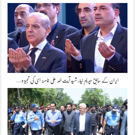
ایران کے سابق سپریم لیڈر شہید آیت اللہ علی خامنہ ای کی تجہیز و…