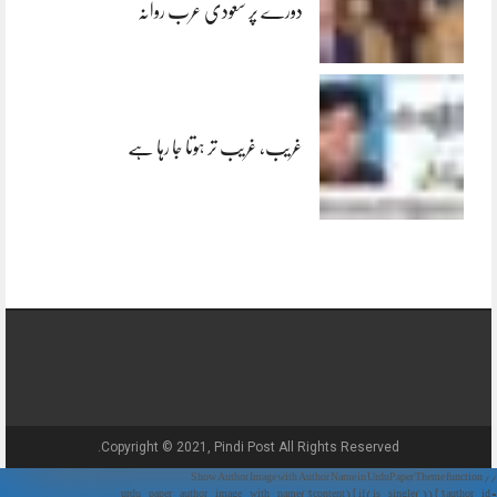
دورے پر سعودی عرب روانہ
غریب، غریب تر ہوتا جا رہا ہے
Copyright © 2021, Pindi Post All Rights Reserved.
// Show Author Image with Author Name in UrduPaper Theme function
urdu_paper_author_image_with_name($content) { if (is_single()) { $author_id =