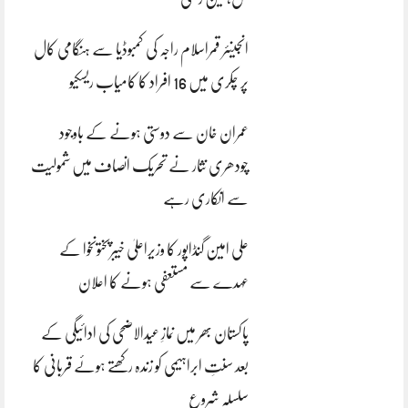
انجینئر قمراسلام راجہ کی کمبوڈیا سے ہنگامی کال
پر چکری میں 16 افراد کا کامیاب ریسکیو
عمران خان سے دوستی ہونے کے باوجود
چودھری نثار نے تحریک انصاف میں شمولیت
سے انکاری رہے
علی امین گنڈاپور کا وزیراعلیٰ خیبرپختونخوا کے
عہدے سے مستعفی ہونے کا اعلان
پاکستان بھر میں نمازِ عیدالاضحی کی ادائیگی کے
بعد سنتِ ابراہیمی کو زندہ رکھتے ہوئے قربانی کا
سلسلہ شروع