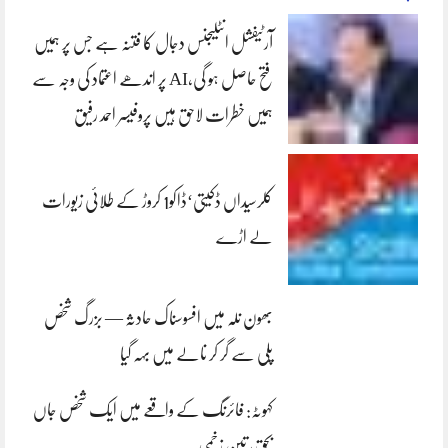
آرٹیفشل انٹلیجنس دجال کا فتنہ ہے جس پر ہمیں
فتح حاصل ہو گی،AI پر اندھے اعتماد کی وجہ سے
ہمیں خطرات لاحق ہیں پروفیسر احمد رفیق
کلرسیداں ڈکیتی‘ڈاکو1 کروڑ کے طلائی زیورات
لے اڑے
بھون نلہ میں افسوسناک حادثہ — بزرگ شخص
پلی سے گر کر نالے میں بہہ گیا
کہوٹہ: فائرنگ کے واقعے میں ایک شخص جاں
بحق، تین زخمی