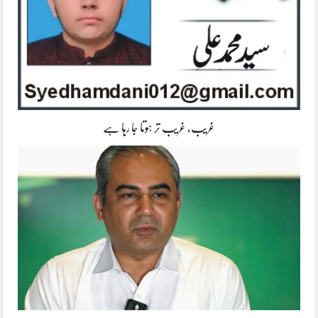
غریب، غریب تر ہوتا جا رہا ہے