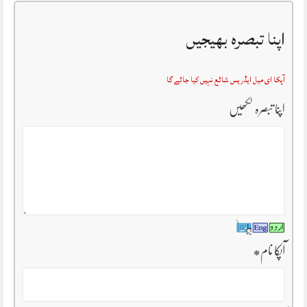
اپنا تبصرہ بھیجیں
آپکا ای میل ایڈریس شائع نہیں کیا جائے گا
اپنا تبصرہ لکھیں
آپکا نام
*