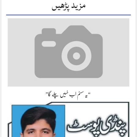
مزید پڑھیں
“یہ سسٹم اب نہیں چلے گا”