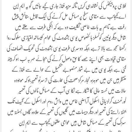
فلاحی پروجیکٹس کی نشاندہی کریں تاکہ مزید فنڈز جاری کیے جائیں گو یہ ایم این
اے کیجانب سے مقامی سطح پر مسائل حل کرنے کی ایک قابل ستائش پیش
رفت ہے تاہم یہ بات خاصی تکلیف دہ ہے کہ انکی طرف سے حلقے میں
شامل دیگر یونین کونسلز بالخصوص یوسی بشندوٹ کی عوام کیساتھ امتیازی سلوک روا
رکھنا سمجھ سے بالا ترہے جبکہ دوسری طرف یوسی بشندوٹ کی تحریک انصاف کی
مقامی قیادت بھی اپنے حصے کا حق وصول کرنے کی بجائے مہر بہ لب ہو کر بیٹھ
گئی ہے جبکہ یوسی میں بے شمار منصوبے تکمیل کے حوالے سے فنڈز کے
منتظر ہیں جن میں موہڑہ نجار مرکز صحت کی عمارت کی ازسرنو تعمیر جو کہ موجودہ
حالات میں خستہ حالی کا شکار ہے نکاسی آب کے مسائل نالوں کی تعمیر
گورنمنٹ گرلز ہائی اسکول آراضی خاص میں واش روم اور اسکول کے گیٹ تک
پختہ راستے کی تعمیر اور دیگر دیہات میں گلیوں کی تعمیر کے علاوہ گاوں بسنتہ میں
سڑک کی تعمیر کے مسائل شامل ہیں عوامی حلقوں کیجانب سے ایم این