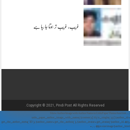
غریب، غریب تر ہوتا جا رہا ہے
Copyright © 2021, Pindi Post All Rights Reserved.
// Show Author Image with Author Name in UrduPaper Theme function
urdu_paper_author_image_with_name($content) { if (is_single()) { $author_id =
get_the_author_meta('ID'); $author_name = get_the_author(); $author_avatar = get_avatar($author_id, 48);
// 48px size image $author_html = '