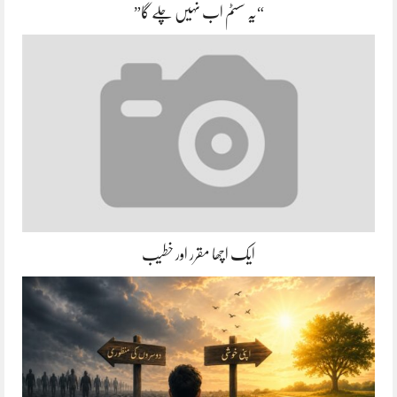
“یہ سسٹم اب نہیں چلے گا”
ایک اچھا مقرر اور خطیب