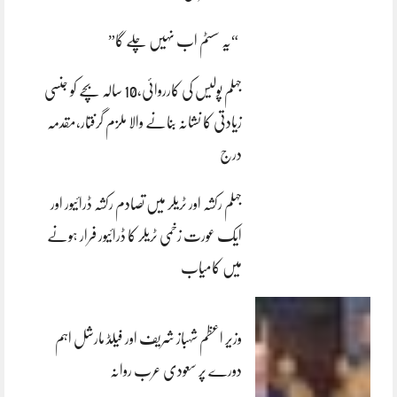
“یہ سسٹم اب نہیں چلے گا”
جہلم پولیس کی کارروائی،10 سالہ بچے کو جنسی
زیادتی کا نشانہ بنانے والا ملزم گرفتار،مقدمہ
درج
جہلم رکشہ اور ٹریلر میں تصادم رکشہ ڈرائیور اور
ایک عورت زخمی ٹریلر کا ڈرائیور فرار ہونے
میں کامیاب
وزیر اعظم شہباز شریف اور فیلڈ مارشل اہم
دورے پر سعودی عرب روانہ