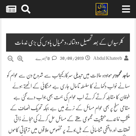
Skip
to
content
کلرسیداں کے بعد تحصیل دولتالہ،دھمیال ہاوس کی بڑی خدمات
30/08/2019
Abdul Khateeb
0 تبصرے
ساجد محمود/
موجودہ حالات میں تبدیلی سرکار کیجانب سے شروع دن سے عوام کو
سہانے خواب دکھانے کا سلسلہ تاحال جاری ہے مہنگائی کے اٹھتے ہوئے
طوفان کا مقابلہ کرتے کرتے اب عوام کی ہمت بھی جواب دے گئی ہے
مقامی سطح پر بھی عوام مسائل کے نرغے میں ہے جبکہ تحریک انصاف کے
منتخب نمائندے بحیثیت مجموعی حلقے کے مسائل حل کرنے کی بجائے ذاتی
تعلقات اور واقفی شناسائی کے بل بوتے پر مخصوص علاقوں میں ترقیاتی کاموں