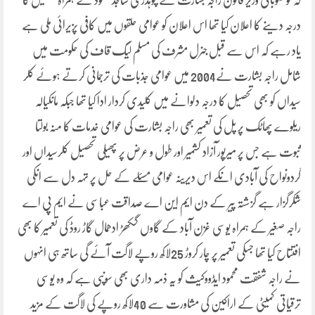
لہ کو صوبائی وزیر قانون راجہ بشارت نے چوہدری ساجد محمود کے ہمراہ تحصیل کا
درجہ دینے کا اعلان کیا تھا اس اعلان کو عوامی حلقوں میں کافی پزیرائی ملی ہے
یاد رہے کہ اس سے قبل جنرل مشرف کی مسلم لیگ قاف کی حکومت میں
شامل راجہ بشارت نے2004 میں عوامی جذبات کی ترجمانی کرتے ہوئے کلر
سیداں کو بھی تحصیل کا درجہ دلوانے میں کلیدی کردار ادا کیا تھا جبکہ مانکیالہ
ریلوے پھاٹک پر پل کی تعمیر بھی راجہ بشارت کی عوامی خدمات کا منہ بولتا
ثبوت ہے جس پر میرپور آزاد کشمیر اور طول و عرض پر پھیلی تحصیل کلرسیداں اور
گردونواح کی آبادی انکے اس دیرینہ عوامی مسئلے کے حل پر تہہ دل سے انکی
شکرگزار ہے گزشتہ پیر کے دن ایم این اے صداقت عباسی نے ایم پی اے
راجہ صغیر کے ہمراہ یوسی غزن آباد کے گاوں گکھڑ ادھمال گاڑ روڈ کی تعمیر کا بھی
افتتاح کیا تھا جسکی تعمیر پر چار کروڑ 25لاکھ روپے لاگت آئے گی ساتھ ہی انہوں
نے راجہ شفقت محمود ایڈووکیث کو یہ ذمہ داری بھی سونپی ہے کہ وہ یوسی
ترقیاتی کمیٹی کے اراکین کی مشاورت سے 40لاکھ روپے کی لاگت کے مزید