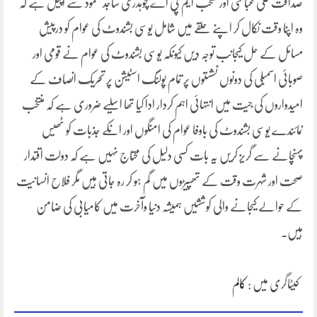
صداقت علی عباسی اور منتخب ایم پی اے چوہدری ساجد محمود سے اپیل ہے کہ
وہ اپنا وقت نکال کر اپنے حلقے میں شامل یوسی بشندوٹ کی عوام کو درپیش
مسائل کے حل کیجانب توجہ دیں کیونکہ یوسی بشندوٹ کی عوام نے قومی اور
صوبائی اسمبلی کی دونوں نشستوں پر تمام پولنگ اسٹیشن پر تحریک انصاف کے
امیدواروں کی جیت میں انتہائی اہم کردار ادا کیا تھا اسلیے ضروری ہے کہ منتخب
نمائندے یوسی بشندوٹ کی باوفا عوام کی امنگوں اور انکے جذبات کو ٹھیس
پہنچانے سے گریز کریں یہ بات کسی دلیل کی محتاج نہیں ہے کہ دولت اقتدار
صحت اور شہرت وقت کے تھپیڑوں میں گم ہو کر رہ جاتی ہیں مگر فلاح انسانیت
کے حوالے کیجانے والی کوششیں ہمیشہ دنیا وآخرت میں کامیابی کی ضامن
ہیں۔
کیٹاگری میں :
کالم