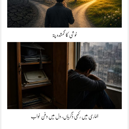
خوشی کا گمشدہ پتہ
الماری میں رکھی ڈگریاں، دل میں دفن خواب