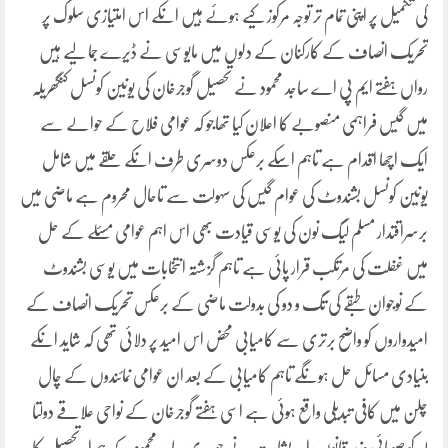
کی تکمیل پر اپنی تمام تر توجہ مرکوز کیے ہوئے ہیں انکے اس امتیازی سلوک پر
تحریک انصاف کے کارکنان کے دلوں میں مایوسی نے ڈیرے جما لیے ہیں
رواں ہفتے ایم پی اے ساجد محمود نے تحصیل گوجرخان کی یونین کونسل کنگھریلہ
میں گیس فراہمی منصوبے کا اعلان کیا تھاجو کہ عوامی فلاح کے حوالے سے
ایک اچھا اقدام ہے تاہم اسکے برعکس دوسری طرف انکے حلقے میں شامل
یونین کونسل بشندوٹ کی عوام گیس کی سہولت سے تاحال محروم ہے ماضی میں
برسراقتدار مسلم لیگ نون کی یوسی قیادت بھی اس اہم عوامی مسئلے کے حل
میں غفلت کی مرتکب قرار پائی ہے تاہم گزشتہ انتخابات میں یوسی بشندوٹ
کے نوجوان طبقے کی تگ و دو کی بدولت ماضی کے برعکس تحریک انصاف کے
امیدواروں کو واضح برتری سے کامیابی محض اس امید پر دلائی تھی کہ شاید انکے
بنیادی مسائل حل ہونگے تاہم کامیابی کے بعد ان عوامی نمائندوں کے چال
چلن میں کافی تبدیلی واقع ہوئی ہے اسی ہفتے گوجرخان کے نواحی علاقے دولتا