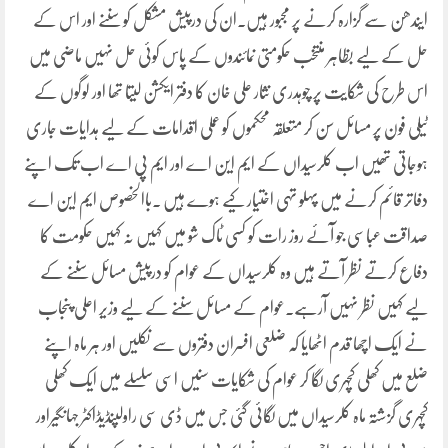
ایندھن سے گزارہ کرنے پر مجبور ہیں۔ان کی درپیش مشکل کو سننے اور اس کے
حل کے لیے بظاہر منتخب حکومتی نمائندوں کے پاس کوئی حل نہیں ماضی میں
اس طرح کی شکایت پر چوہدری نثار علی خان کا دفتر ایکشن لیتا تھا اور لوگوں کے
ٹیلی فون پر مسائل سن کر متعلقہ محکموں کو عملی اقدامات کے لیے ہدایات جاری
ہوجاتی تھیں اب کلرسیداں کے ایم این اے اور ایم پی اے اب تک اپنے
دفاتر قائم کرنے میں پہلو تہی اختیار کیے ہوے ہیں ۔باالخصوص ایم این اے
صداقت عباسی جو آئے روز رات کو کسی ٹاک شو میں کہیں نہ کہیں حکومت کا
دفاع کرتے نظر آتے ہیں وہ کلرسیداں کے عوام کو درپیش مسائل سننے کے
لیے کہیں نظر نہیں آرہے۔عوام کے مسائل سننے کے لیے وزیر اعلی پنجاب
نے ایک اچھا قدم اٹھایا کہ ضلعی افسران دفتروں سے نکلیں اور ہر ماہ اپنے
ضلع میں کھلی کچہری لگا کر عوام کی شکایات سنیں اسی سلسلے میں ایک کھلی
کچہری گزشتہ ماہ کلرسیداں میں لگائی گئی جس میں ڈی سی راولپنڈیڈاکٹر جہانگیراور