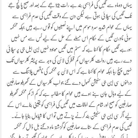
یہاں دوماہ سے گیس کی فراہمی بند ہے رات 12بجے کے بعد اور صبح پانچ بجے
تک گیس کی سپلائی ہوتی ہے لیکن دن کے وقت گیس کی عدم فراہمی سے
یہاں کے عوام شدید سرد موسم میں اپنے نصیبوں کو قوس رہے ہیں جبکہ محکمہ
سوئی نادرن گیس کے حکام اس مسلے کے حل کے لیے ٹس سے مس نہیں
ہورہے گیس حکام کا کہنا ہے کہ سسٹم میں گیس موجود نہیں این ایل جی پر سپلائی
دے رہے ہیں روات کلرسیداں کم قطر کی لائن کی وجہ سے پریشر کلرسیداں تک
نہیں پہنچ رہا جبکہ عوام کا کہنا ہے کہ اس لائن پر محکمہ کی ناقص پلاننگ سے
درجنوں سی این جی سٹیشن کھول دے گئے جو اب کلرسیداں کے گھریلو صارفین
کے لیے وبال جان بنے ہوے ہیں عوام کا مطالبہ ہے کہ کم از کم محکمہ گھریلو
صارفین کو صبح اور شام کے اوقات میں گیس کی فراہمی کو یقینی بناے اس کے
لیے اگر سی این جی سٹیشن بند کرنے پڑتے ہیں تو اس کا شیڈول بنایا جائے۔
گیس کی عدم فراہمی کے ستاے صارفین کو گزشتہ ماہ دگنے بل ڈال کر محکمہ