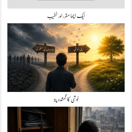
ایک اچھا مقرر اور خطیب
خوشی کا گمشدہ پتہ