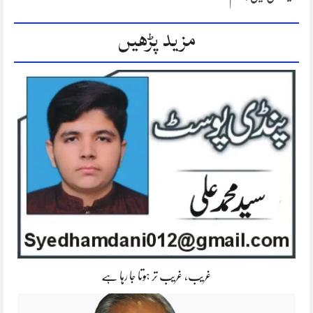
مزید پڑھیں
غریب، غریب تر ہوتا جا رہا ہے