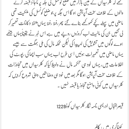
تھے کہ کلرسیداں کے مین بازار میں ضلع کونسل کی جگہ پر ناجائز قبضہ کرنے
والوں کے خلاف سخت آپریشن ہو گا اس جگہ پر جو ضلع کونسل کی ملکیت تھی
ماضی میں پہلے کچے کھوکھے بناے گئے پھر رفتہ رفتہ یہاں پختہ دکانات تعمیر کر
لی گئیں جن کی مالیت اب کروڑوں روپے میں ہے اس خبر نے یقیناًیہاں بیٹھے
ہوے لوگوں میں تشویش کی لہر پیدا کی لیکن محکہ مال کی ملی بھگت سے جیسے
یہاں ماضی میں تعمیرات ہوئیں اسی طرح اب یہاں سب اچھا کی رپورٹ کی
اطلاعات ہیں، یہاں خود ہی محکمہ مال نے واویلا کیا کہ کلرسیداں میں تجاوزات
کے خلاف سخت آپریشن ہوگا مگر بعد میں خود ہی وضاحتیں دینی شروع کردیں کہ
کلرسیداں میں کوئی واضع تجاوز یا قبضہ نہیں ۔
قیصراقبال ادریسی نامہ نگار کلرسیداں کوڈ1229
کیٹاگری میں :
کالم