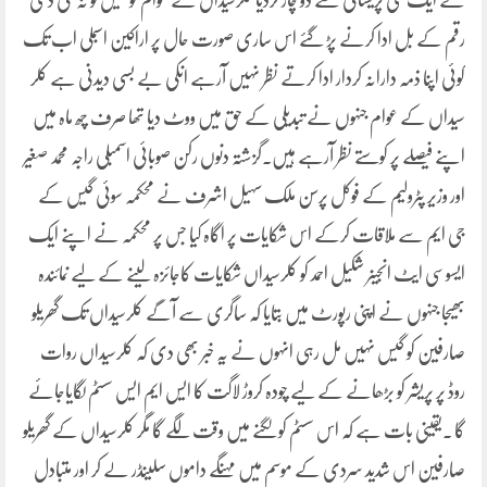
نے ایک نئی پریشانی سے دو چار کردیا کلرسیداں کے عوام کو گیس تو نہ ملی دگنی
رقم کے بل ادا کرنے پڑ گئے اس ساری صورت حال پر اراکین اسبملی اب تک
کوئی اپنا ذمہ دارانہ کردار ادا کرتے نظر نہیں آرہے انکی بے بسی دیدنی ہے کلر
سیداں کے عوام جنہوں نے تبدیلی کے حق میں ووٹ دیا تھا صرف چھ ماہ میں
اپنے فیصلے پر کوستے نظر آرہے ہیں۔گزشتہ دنوں رکن صوبائی اسمبلی راجہ محمد صغیر
اور وزیر پٹرولیم کے فوکل پرسن ملک سہیل اشرف نے محکمہ سوئی گیس کے
جی ایم سے ملاقات کرکے اس شکایات پر اگاہ کیا جس پر محکمہ نے اپنے ایک
ایسوسی ایٹ انجینر شکیل احمد کو کلرسیداں شکایات کاجائزہ لینے کے لیے نمائندہ
بھیجا جنہوں نے اپنی رپورٹ میں بتایا کہ ساگری سے آگے کلرسیداں تک گھریلو
صارفین کو گیس نہیں مل رہی انہوں نے یہ خبر بھی دی کہ کلرسیداں روات
روڈ پر پریشر کو بڑھانے کے لیے چودہ کروڑ لاگت کا ایس ایم ایس سسٹم لگایاجائے
گا ۔یقینی بات ہے کہ اس سسٹم کولگنے میں وقت لگے گا مگر کلرسیداں کے گھریلو
صارفین اس شدید سردی کے موسم میں مہنگے داموں سلینڈر لے کر اور متبادل