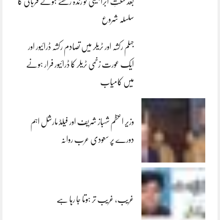
بعد سنتِ ابراہیمی کو زندہ رکھتے ہوئے قربانی کا
سلسلہ شروع
جہلم رکشہ اور ٹریلر میں تصادم رکشہ ڈرائیور اور
ایک عورت زخمی ٹریلر کا ڈرائیور فرار ہونے
میں کامیاب
وزیر اعظم شہباز شریف اور فیلڈ مارشل اہم
دورے پر سعودی عرب روانہ
غریب، غریب تر ہوتا جا رہا ہے