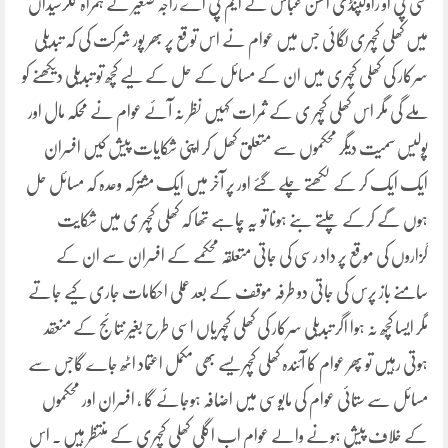
سی پی او راولپنڈی احسن عباس نے ایم پی اے راجہ صغیر کے ہمراہ کلرسیداں
میں کھلی کچہری لگائی جس میں عوام نے اس توقع پر بھر پور شرکت کی کہ تبدیلی
سرکار کی کھلی کچہری میں ان کے مسائل کے حل کے لیے کچھ تو تبدیلی دیکھنے کو
ملے گی مگر اس کھلی کچہر ی کے ثمرات کہیں نظر نہ آئے عوام نے محکہ مال اور
پولیس سمیت دیگر محکموں سے متعلق کھل کر اپنی شکایات پیش کیں افسران
ایک ایک کر کے لکھتے چلے گئے اور پر آخر میں ایک مشترکہ وعدہ کہ مسائل حل
ہوں گے کرکے چلتے بنے ہونا تو یہ چاہے تھا کہ کھلی کچہر ی میں شکایت
گزاروں کی موقع پر داد رسی کی جاتی متعلقہ محکمے کے افسران سے ان کے
سامنے باز پرس کی جاتی دو طرفہ موقف کے بعد عملی احکامات جاری کیے جاتے
مگر ایسا کچھ نہ ہوا اگر تبدیلی سرکار کی کھلی کچہریاں اسی طرح بغیر نتائج کے منعقد
ہوتی رہیں تو پھر عوام کا آئندہ کھلی کچہریسے بھی مکمل اعتماد اٹھ جاے گاجس سے
مسائل سے ستائی عوام کی مایوسی میں اضافہ ہوجائے گا ، افسران اور محکموں
کے خلاف پیش ہونے والے عوام اب اگلی کھلی کچہری کے منتظر ہیں ۔ اس