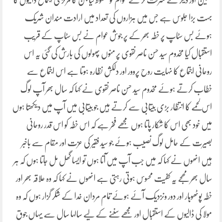
حسین اور دیگر نے شرکت کر کے عوام کو محظوظ کیاجشن کا مرکزی اجتماع ڈالیوں کا
بہت بڑا جلوس ہے جس میں ہزاروں کی تعداد میں ارادت مندان شریک
ہوئے بس سٹاپ پر خطہ بھر کے پر جوش عوام نے بس سٹاپ کے قریب
استقبال کیا مخدوم سید حسن ناصر نقوی پر منوں پھولوں کی بارش کی گئی یہ اس
روحانی اجتماع کا نہایت روح پروور اور دلکش نظارہ ہوتا ہے اس اجتماع سے
خطاب کرتے ہوئے مخدوم سید حسن ناصر نقوی نے کہا کہ سال بھر آپ لوگ
اس لحمے کا انتظار بڑی بیتابی سے کرتے ہیں جو بیتابی میں آپ میں دیکھتا ہوں
میں خود بھی اس کا شکار پاتا ہوں مجھے فخر ہے کہ اس خطہ کو اس قدر روحانی
بصیرت کے حامل لوگ نصیب ہوئے جو سید فقیر کی عزت اور مقام سے باخبر
ہیں انھوں نے کہا کہ میں جب آپ میں آتا ہوں تو ایسا گھل مل جاتا ہوں کہ ہر
سال بھر مھجے یہ کفیت محسوس ہوتی رہتی ہے انھوں نے کہا کہ وہ علاقہ بھر اور
خطہ پوٹھوہار اور دور ونزدیک آئے ہوئے تمام مردان خدا کے شکر گزار ہوں کہ وہ
مولا کی ڈالیوں کے استقبال اور مجھے سننے کے لیے سالہا سال سے یہاں جوق