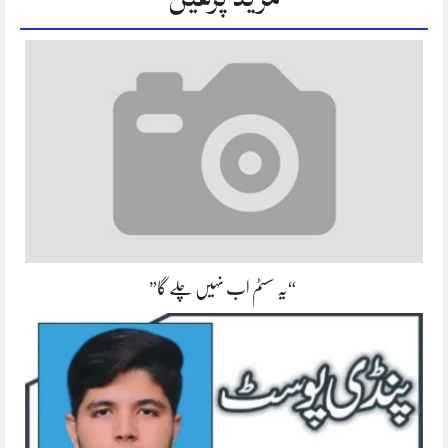
“یہ سسٹم اب نہیں چلے گا”