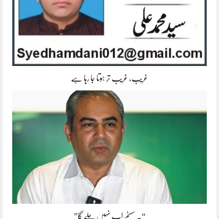
غریب، غریب تر ہوتا جا رہا ہے
“یہ سسٹم اب نہیں چلے گا”