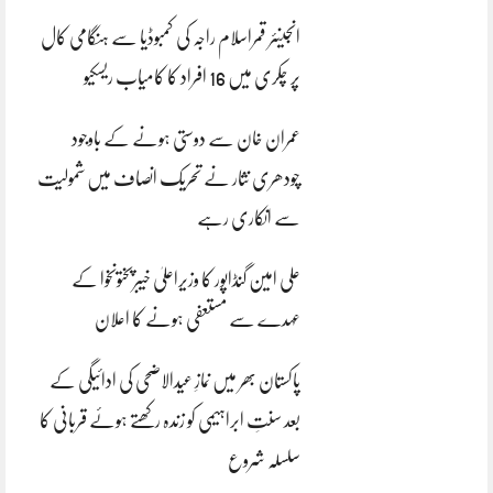
انجینئر قمراسلام راجہ کی کمبوڈیا سے ہنگامی کال
پر چکری میں 16 افراد کا کامیاب ریسکیو
عمران خان سے دوستی ہونے کے باوجود
چودھری نثار نے تحریک انصاف میں شمولیت
سے انکاری رہے
علی امین گنڈاپور کا وزیراعلیٰ خیبرپختونخوا کے
عہدے سے مستعفی ہونے کا اعلان
پاکستان بھر میں نمازِ عیدالاضحی کی ادائیگی کے
بعد سنتِ ابراہیمی کو زندہ رکھتے ہوئے قربانی کا
سلسلہ شروع