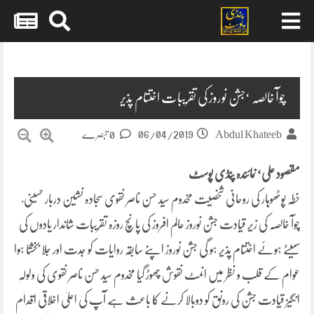
Skip
to
content
چوآ خالصہ ‘جشن نوروز کی تقریبات اختتام پذیر
06/04/2019
Abdul Khateeb
0 تبصرے
مقصود علی‘ نمائندہ پنڈی پوسٹ
خطہ پوٹھوہار کی روحانی شخصیت مخدوم سید حسن ناصر نقوی سجادہ نشین دربار حسینی ؑ
چوآ خالصہ کی زیر قیادت جشن نوروز عالم افروز کی پانچ روزہ تقریبات شاندار یادوں کی
سمیٹے ہوئے اختتام پذیر ہو گی جشن نوروز اپنے سابقہ روایات کو جدت اور جلا بخشتا ہوا
عوام کے قلب و نظر میں انمٹ نقوش چھوڑ گیا مخدوم سید حسن ناصر نقوی کی ولولہ
انگیز قیادت جشن کی رونق کو دوبالا کرنے کا باعث ہے آپ کی اعلیٰ اخلاقی اقدام