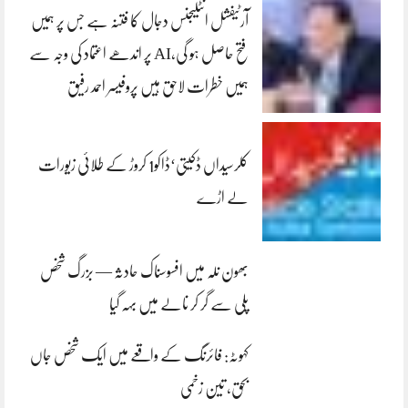
آرٹیفشل انٹلیجنس دجال کا فتنہ ہے جس پر ہمیں
فتح حاصل ہو گی،AI پر اندھے اعتماد کی وجہ سے
ہمیں خطرات لاحق ہیں پروفیسر احمد رفیق
کلرسیداں ڈکیتی‘ڈاکو1 کروڑ کے طلائی زیورات
لے اڑے
بھون نلہ میں افسوسناک حادثہ — بزرگ شخص
پلی سے گر کر نالے میں بہہ گیا
کہوٹہ: فائرنگ کے واقعے میں ایک شخص جاں
بحق، تین زخمی