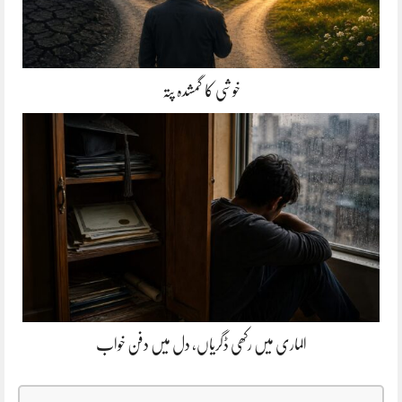
خوشی کا گمشدہ پتہ
الماری میں رکھی ڈگریاں، دل میں دفن خواب