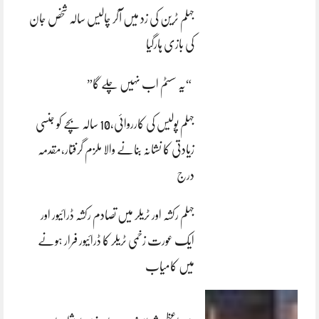
جہلم ٹرین کی زد میں آکر چالیس سالہ شخص جان
کی بازی ہارگیا
“یہ سسٹم اب نہیں چلے گا”
جہلم پولیس کی کارروائی،10 سالہ بچے کو جنسی
زیادتی کا نشانہ بنانے والا ملزم گرفتار،مقدمہ
درج
جہلم رکشہ اور ٹریلر میں تصادم رکشہ ڈرائیور اور
ایک عورت زخمی ٹریلر کا ڈرائیور فرار ہونے
میں کامیاب