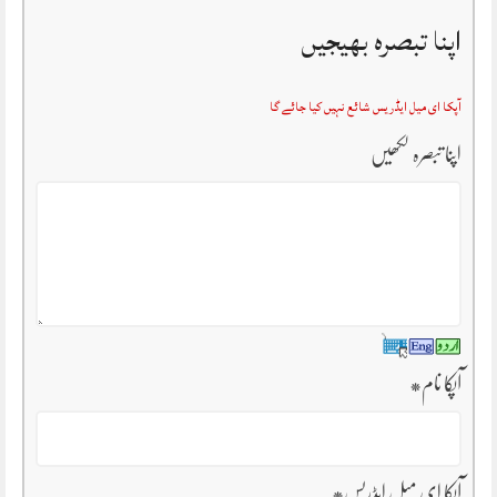
اپنا تبصرہ بھیجیں
آپکا ای میل ایڈریس شائع نہیں کیا جائے گا
اپنا تبصرہ لکھیں
آپکا نام
*
آپکا ای میل ایڈریس
*