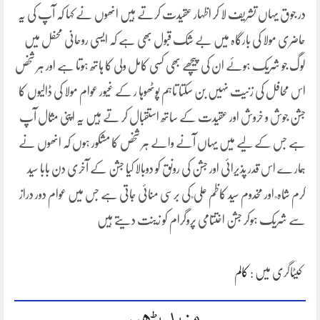
در جوق یہاں تشریف لا کر اظہار عقیدت کرتے ہیں انھوں نے کہا کہ آپ کی یہ
حاضری مولا کی بارگاہ میں بے شک قبول بھی ہے کہ ایسی روحانی محفل میں
لوگ جو شریک ہوئے ان کی پیچھے بھی کسی کامل ولی کا ہاتھ ہوتا ہے اور ہر شخص
اس محافل کی زنیت نہیں بن سکتا تاہم پوٹھوہا ر کے غیور عوام مولا کی ڈالیوں کا
جشن جوش و خروش اور عقیدت کے ساتھ استقبال کر تے ہیں یہ اپنی مثال آپ
ہے جس کے لیے میں یہاں آنے والے ہر شخص کا مشکور ہوں کہ انھوں نے
ہمار ے اس قدر پذیرائی اور جشن کی رونق کو دوبالا کیا جشن کے آخری دن بابا سید
کرم شاہ ؒ اور مخدوم سید کاظم علی ؒ کی برسی منائی جاتی ہے جس میں عوام دور دراز
سے شریک ہوکر جشن اختتامی پروگرام کو زینت دیتے ہیں
کیٹاگری میں :
کالم
مزید پڑھیں