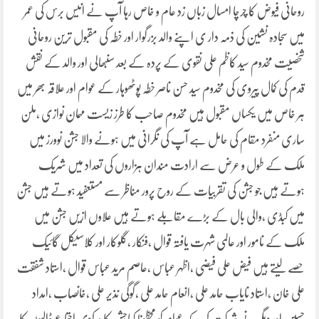
روحانی فیوض کا چرچا امسال زباں زد عام و خاص رہا آپ نے انیس برس کی عمر
میں سجادہ نشین کی ذمہ دار ی اپنے والد بزرگوار اور خطہ کی مقبول ترین روحانی
شخصیت مخدوم سید کاظم علی نقوی کے پردہ کے بعد سنبھالی اور والد کے نقش
قدم کی کمال پیروی کی مخدوم سید حسن ناصر خطہ پوٹھوہار کے عوام اور علاقہ بھر میں
ہر خاص میں یکساں مقبول ہیں مخدوم صاحب کا طرز زیست مہمان نوازی ،ملن
ساری منفرد مقام کی حامل ہے آپ کی نگرانی میں ہونے والا جشن نوورز میں
ملک کے طول و عرض سے ارادت مندان ہزاروں کی تعداد میں شریک
ہوتے ہیں جو جشن کی تقربیات کے روح پرور مناظر سے مستعفید ہوتے ہیں جشن
میں کبڈی ،والی بال کے بڑے مقابلے ہوتے ہیں علاوں ازیں جشن میں
ملک کے نامور اور عالمی شہرت یافتہ قوال ،فنکار ،گلوکار اور کلاسیکل گائیک
حصے لیتے ہیں فیض علی فیضی ،اظہر عباس ،عاصم مرید عباس قوال ،استاد شفقت
علی خان ،استاد نایاب حامد علی ،انعام حامد علی ،گوگی نذیر علی ،خانصاب ،امداد