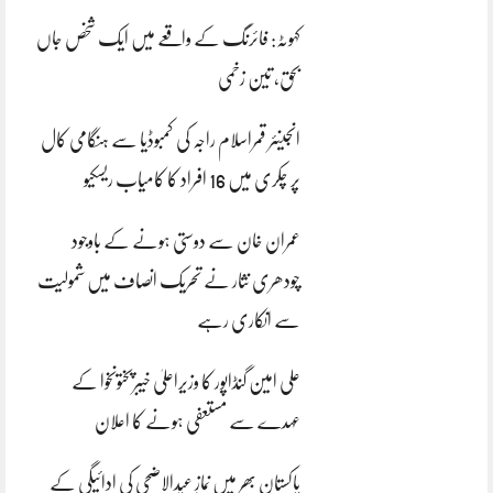
کہوٹہ: فائرنگ کے واقعے میں ایک شخص جاں
بحق، تین زخمی
انجینئر قمراسلام راجہ کی کمبوڈیا سے ہنگامی کال
پر چکری میں 16 افراد کا کامیاب ریسکیو
عمران خان سے دوستی ہونے کے باوجود
چودھری نثار نے تحریک انصاف میں شمولیت
سے انکاری رہے
علی امین گنڈاپور کا وزیراعلیٰ خیبرپختونخوا کے
عہدے سے مستعفی ہونے کا اعلان
پاکستان بھر میں نمازِ عیدالاضحی کی ادائیگی کے