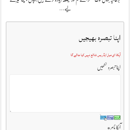
لیے…
اپنا تبصرہ بھیجیں
آپکا ای میل ایڈریس شائع نہیں کیا جائے گا
اپنا تبصرہ لکھیں
آپکا نام
*