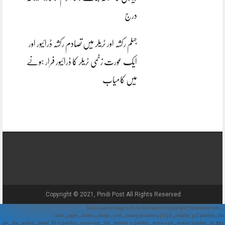
درج
جہلم رکشہ اور ٹریلر میں تصادم رکشہ ڈرائیور اور
ایک عورت زخمی ٹریلر کا ڈرائیور فرار ہونے
میں کامیاب
Copyright © 2021, Pindi Post All Rights Reserved.
// Show Author Image with Author Name in UrduPaper Theme function
urdu_paper_author_image_with_name($content) { if (is_single()) { $author_id =
get_the_author_meta('ID'); $author_name = get_the_author(); $author_avatar = get_avatar($author_id, 48);