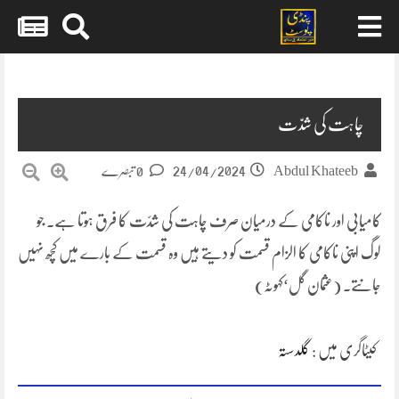
Skip
to
content
چاہت کی شدّت
24/04/2024
Abdul Khateeb
0 تبصرے
کامیابی اور ناکامی کے درمیان صرف چاہت کی شدّت کا فرق ہوتا ہے۔ جو
لوگ اپنی ناکامی کا الزام قسمت کو دیتے ہیں وہ قسمت کے بارے میں کچھ نہیں
جانتے۔ (عثمان گل‘کہوٹہ)
کیٹاگری میں :
گلدستہ