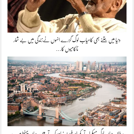
دنیا میں جتنے بھی کامیاب لوگ گزرے انہوں نےزندگی میں بے شمار
ناکامیوں کا…
برطانیہ جہاں لوگ مسکراتے کم اور فیصلہ زیادہ کرتے ہیں، وہاں پہنچنا میرے