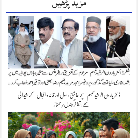
مزید پڑھیں
ڈاکٹر ہارون الرشید تبسم سچے عاشق رسول اور قائد و اقبال کے شیدائی
تھے،تفاخرگوندل/ممتاز…