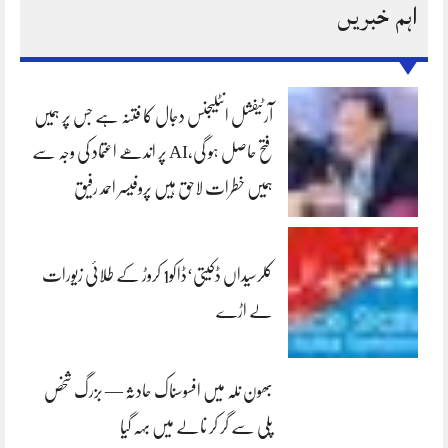
اہم خبریں
آرٹیفشل انٹلیجنس دجال کا فتنہ ہے جس پر ہمیں
فتح حاصل ہو گی،AI پر اندھے اعتماد کی وجہ سے
ہمیں خطرات لاحق ہیں پروفیسر احمد رفیق
کلرسیداں ڈکیتی‘ڈاکو1 کروڑ کے طلائی زیورات
لے اڑے
بھون نلہ میں افسوسناک حادثہ — بزرگ شخص
پلی سے گر کر نالے میں بہہ گیا