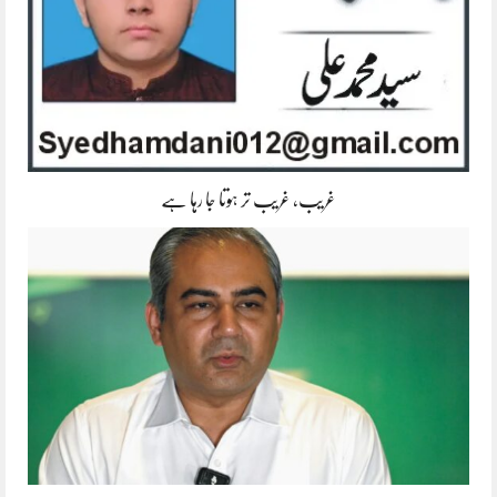
غریب، غریب تر ہوتا جا رہا ہے