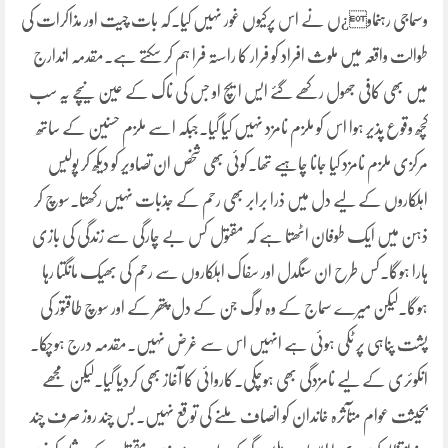
وسماجی رہنماو¿ں نے اس پرکیوں غور نہیں کیا۔کہ بات چیت اور مذاکرات کی
طوالت واقعہ میں ملوث افراد کو فرار کا راستہ فرا ہم کر سکتے ہے۔مقدمہ اندارج
میں بھی کافی جھول رکھے گئے ایس ایچ او جس کی ناک کے عین نیچے یہ سب
کچھ وقوع پذیر ہوا اس کو ملزم نامزد نہیں کیا گیا۔جبکہ اسے ملزم حسنین کے ساتھ
مرکزی ملزم نامزد کیا جانا چاہیے تھا۔کوئی بھی شخص ان تصاویر کو دیکھ کر پولیس
اہلکاروں کے لیے دل میں ذرا برابر بھی رحم کے جذبات نہیں رکھتا۔سوچ کر
ذہن میں ایک طوفان اٹھتا ہے کہ مقتول کس بے چارگی سے زندگی کی بازی
ہارا ہوگا۔کس طرح ان سنگدل اور سفاک اہلکاروں سے رحم کی بھیک مانگتا رہا
ہوگا۔لیکن میرے سماج کے وہ لوگ جن کے دل پتھر کے اور سوچ طاقتور کی
پشت پناہی پر ٹکی ہوئی ہے انہیں اس سے غرض نہیں۔مقدمہ درج ہوچکا۔
انکوئری کے لیے نامزدگی بھی ہوچکی۔کاروائی کا آغاز بھی کردیا گیا۔لیکن مجھے
بحیثت عوام متآثرہ خاندان کو انصاف ملنے کی توقع نہیں۔بس چند روز صرف چند