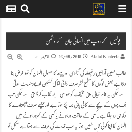
Skip
to
content
پولیس کے روپ میں انسانی جان کے دشمن
16/08/2019
Abdul Khateeb
0 تبصرے
طالب حسین آرائیں/فیصلے کی آزادی اور پیسے کا حصول انسان کو خود غرض بنا
دیتا ہے بعض لوگوں کا مطمع نظر صرف ذاتی انا کی تسکین اور چودھرہٹ ہوتی
ہے لیکن یہ خام خیالی اپنی حقیقت کو خود ہی بے نقاب کرڈالتی ہے لیکن تب
تک پلوں کے نیچے سے کافی پانی بہہ چکا ہوتا ہے اور پیچھے صرف پچھتاوے کا
دکھ ہی رہ جاتا ہے۔کسی کے طاقت ورہونے یا کسی کے کمزور ہونے میں
انسان کا اپنا کوئی کمال نہیں ہوتا یہ سب قدرت کی طرف سے ہوتا ہے مکمل تو