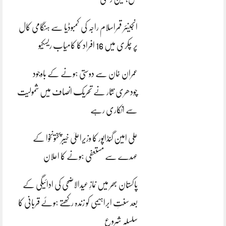
انجینئر قمراسلام راجہ کی کمبوڈیا سے ہنگامی کال
پر چکری میں 16 افراد کا کامیاب ریسکیو
عمران خان سے دوستی ہونے کے باوجود
چودھری نثار نے تحریک انصاف میں شمولیت
سے انکاری رہے
علی امین گنڈاپور کا وزیراعلیٰ خیبرپختونخوا کے
عہدے سے مستعفی ہونے کا اعلان
پاکستان بھر میں نمازِ عیدالاضحی کی ادائیگی کے
بعد سنتِ ابراہیمی کو زندہ رکھتے ہوئے قربانی کا
سلسلہ شروع