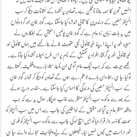
کچھ تصاویر میڈیا کو بجھوائی گئی ہیں۔ زیادہ تر تصاویر اس قدر اذیت ناک ہیں کہ
انہیں تحریر کا حصہ بنانا ناممکن ہے۔تصاویر پر تشدد کے نشانات دیکھ کر سب
انسپکٹر حسنین کے درندہ پن کا بخوبی اندازہ کیا جاسکتا ہے۔گوجر خان اور گرد ونواح
میں یہ بات زبان زد عام ہے کہ گوجر خان پولیس اسٹیشن کے اہلکاروں نے
مبینہ طور پر اپنے اپنے غیر قانونی نجی عقوبت خانے بنا رکھے ہیں جہاں قانونی اور
غیر قانونی طور پر گرفتار افراد پر تفتیش کے نام پر اس طرح بہیمانہ تشدد کیا جاتا ہے۔
مجھے حیرت ہے کہ جب ایک عام آدمی ان ٹارچر سیلز بارے واقفیت رکھتا ہے
تو کیا سیاسی رہنماءان بارے لاعلم رہے ہوں گے تصاویر کو دیکھ کر تھانہ گوجر خان
کے سب انسپکٹر حسنین کی درندگی کا احساس کیا جاسکتا ہے۔مقدمہ درج ہونے
کے بعد سے مذکورہ سب انسپکٹر منظر سے غائب ہوچکا۔سوال یہ ہے کہ جب
واقعہ منظر عام پر آیا اور مقتول کے لواحقین کی جانب سے اس میں سب انسپکٹر کو
موت کا ذمہ دار قرار دیا تو ایس ایچ او کی جانب سے مذکورہ سب انسپکٹر کو فوری
طور حراست میں کیوں نہیں لیا۔فیصلوں کے لیے پنجائیت سجانے والے سیاسی