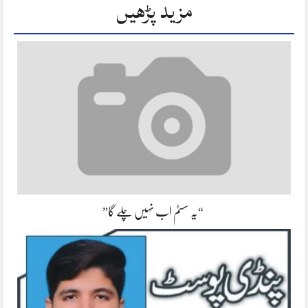
مزید پڑھیں
“یہ سسٹم اب نہیں چلے گا”