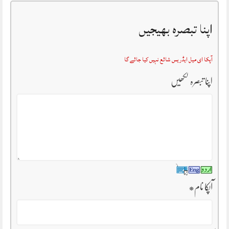
اپنا تبصرہ بھیجیں
آپکا ای میل ایڈریس شائع نہیں کیا جائے گا
اپنا تبصرہ لکھیں
آپکا نام
*