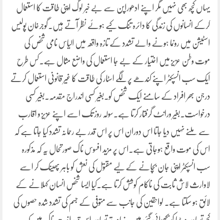
یہاں کچھ بھی نہیں مگر اپنے ادھوراپن سے بے خبر لوگ اپنی طاقت کا استعمال
کرکے انسانوں کی زندگی کا دائرہ تنگ کیے ہوئے نظر آتے ہیں۔گوجرخان پولیس
اسٹیشن میں رونما ہونے والے تشدد کے تازہ واقعہ میں الیاس نامی شخص کی
موت وطن عزیز میں اختیار کے بے جا استعمال کی واضع مثال ہے۔کس طرح
ایک سب انسپکٹر اپنے کندھے پر لگے اسٹار کی طاقت کا غیر قانونی استعمال کرتے
درجن بھر افراد کے سامنے ایک شخص کو۔بغیر کسی اندراج مقدمہ۔بغیر کسی
درخواست۔بغیر ورانٹ گرفتار کرتا ہے۔سولہ روز تک اسے اپنے عزیز و اقارب
سے ملنے نہیں دیا جاتا اس دوران اس پر اس قدر بے رحمانہ تشدد کیا جاتا ہے کہ
اس کی موت واقع ہوجاتی ہے۔اس پر مزید افسوس ناک صورتحال یہ کہ مذکورہ
سب انسپکٹر اپنی جان بچانے کے لیے مقتول کی نعش کو باہر پھینک کر اسے
لاوارث لاش ثابت کی ناکام کوشش کرتا ہے۔کیا ایسا شخص انسان کہلانے کے
لائق ہو سکتا ہے۔ لواحقین کی جانب سے متوفی کے جسم کی تشدد شدہ حصوں کی