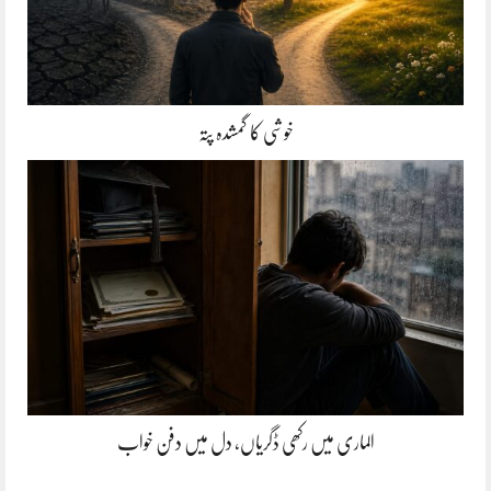
خوشی کا گمشدہ پتہ
الماری میں رکھی ڈگریاں، دل میں دفن خواب