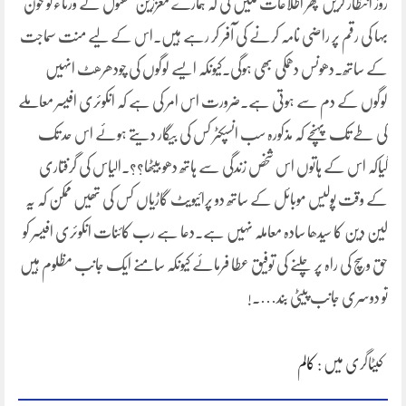
روز انتظار کریں پھر اطلاعات ملیں گی کہ ہمارے معززین مقتول کے ورثاءکو خون
بہا کی رقم پر راضی نامہ کرنے کی آفر کر رہے ہیں۔اس کے لیے منت سماجت
کے ساتھ۔دھونس دھمکی بھی ہوگی۔کیونکہ ایسے لوگوں کی چودھرھٹ انہیں
لوگوں کے دم سے ہوتی ہے۔ضرورت اس امر کی ہے کہ انکوئری افیسر معاملے
کی طے تک پہنچے کہ مذکورہ سب انسپکٹر کس کی بیگار دیتے ہوئے اس حد تک
گیاکہ اس کے ہاتوں اس شخص زندگی سے ہاتھ دھو بیٹھا؟؟۔الیاس کی گرفتاری
کے وقت پولیس موبائل کے ساتھ دو پرائیویٹ گاڑیاں کس کی تھیں ممکن کہ یہ
لین دین کا سیدھا سادہ معاملہ نہیں ہے۔دعا ہے رب کائنات انکوئری افیسر کو
حق وسچ کی راہ پر چلنے کی توفیق عطا فرمائے کیونکہ سامنے ایک جانب مظلوم ہیں
تو دوسری جانب پیٹی بند….!
کیٹاگری میں :
کالم