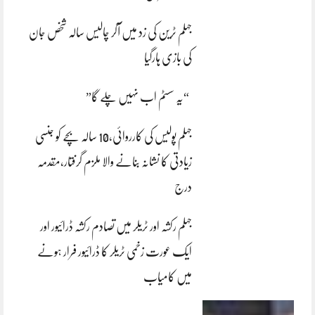
جہلم ٹرین کی زد میں آکر چالیس سالہ شخص جان
کی بازی ہارگیا
“یہ سسٹم اب نہیں چلے گا”
جہلم پولیس کی کارروائی،10 سالہ بچے کو جنسی
زیادتی کا نشانہ بنانے والا ملزم گرفتار،مقدمہ
درج
جہلم رکشہ اور ٹریلر میں تصادم رکشہ ڈرائیور اور
ایک عورت زخمی ٹریلر کا ڈرائیور فرار ہونے
میں کامیاب