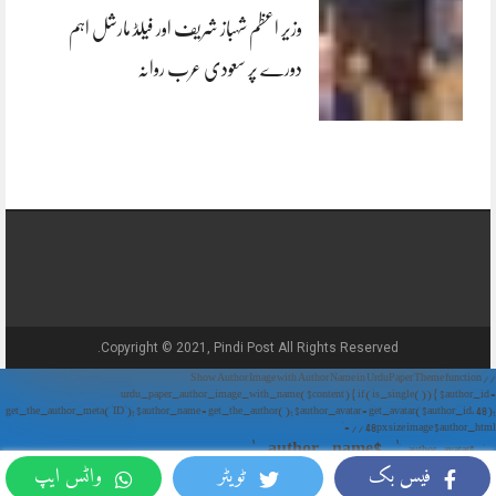
وزیر اعظم شہباز شریف اور فیلڈ مارشل اہم
دورے پر سعودی عرب روانہ
Copyright © 2021, Pindi Post All Rights Reserved.
// Show Author Image with Author Name in UrduPaper Theme function
urdu_paper_author_image_with_name($content) { if (is_single()) { $author_id =
get_the_author_meta('ID'); $author_name = get_the_author(); $author_avatar = get_avatar($author_id, 48);
// 48px size image $author_html = '
' . $author_name . '
' . $author_avatar . '
فیس بک
ٹویٹر
واٹس ایپ
'; return $author_html . $content; } return $content; } add_filter('the_content',