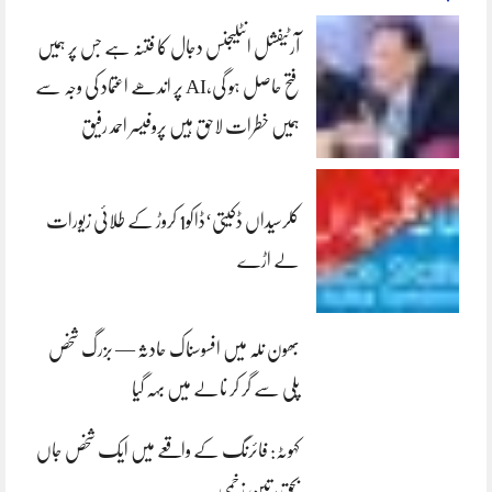
آرٹیفشل انٹلیجنس دجال کا فتنہ ہے جس پر ہمیں
فتح حاصل ہو گی،AI پر اندھے اعتماد کی وجہ سے
ہمیں خطرات لاحق ہیں پروفیسر احمد رفیق
کلرسیداں ڈکیتی‘ڈاکو1 کروڑ کے طلائی زیورات
لے اڑے
بھون نلہ میں افسوسناک حادثہ — بزرگ شخص
پلی سے گر کر نالے میں بہہ گیا
کہوٹہ: فائرنگ کے واقعے میں ایک شخص جاں
بحق، تین زخمی