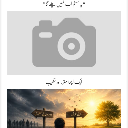
“یہ سسٹم اب نہیں چلے گا”
ایک اچھا مقرر اور خطیب