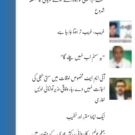
شروع
غریب، غریب تر ہوتا جا رہا ہے
“یہ سسٹم اب نہیں چلے گا”
آئی ایم ایف مخصوص اوقات میں سستی بجلی کی
اجازت نہیں دے رہا، وفاقی وزیر توانائی اویس
لغاری
ایک اچھا مقرر اور خطیب
جہلم پولیس کارروائی، رکشہ چوری کے مقدمہ میں