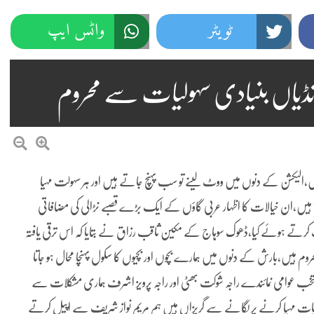
ٹویٹر
واٹس ایپ
انڈیاں بنیادی سہولیات سے محروم
الیکشن کے دنوں میں ووٹ لینے تو سب پہنچ جاتے ہیں اور ہر سہولت مہیا
 ہیں،ان خیالات کا اظہار عربی گاؤں کے ایک بڑے قصبے نڑالی کی مضافاتی
کرتے ہوئے کیا،ڈھوک سوہاج کے مکین ثاقب رزاق نے بتایا کہ اس ترقی یافتہ
م ہیں،بارش کے دنوں میں ہمارے بچوں اور بچیوں کا سکول پہنچا محال ہو جاتا
منتخب عوامی نمائندے راجہ شوکت بھٹی اور راجہ پرویز اشرف ہماری مشکلات سے
روریات مہیا کرنے پر لگانے سے گریزاں ہیں ہم مریم نواز شریف سے اپیل کرتے