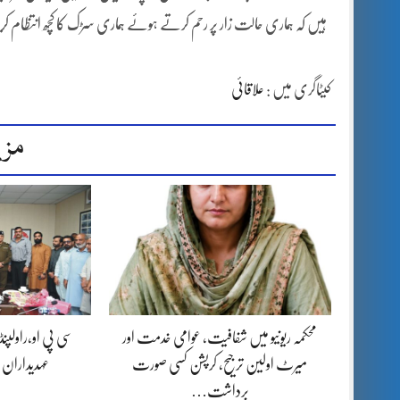
ہیں کہ ہماری حالت زار پر رحم کرتے ہوئے ہماری سڑک کا کچھ انتظام ک
کیٹاگری میں :
علاقائی
مزی
محکمہ ریونیو میں شفافیت، عوامی خدمت اور
سی پی او،راولپن
میرٹ اولین ترجیح، کرپشن کسی صورت
عہدیداران
برداشت…