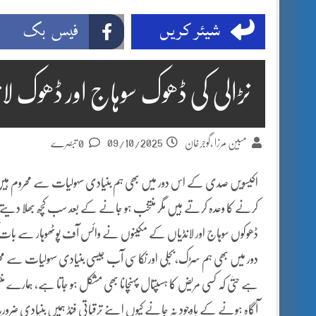
شیئر کریں
فیس بک
نڑالی کی ڈھوک سوہاج اور ڈھوک ل
09/10/2025
مبین مرزا ,گوجرخان
0 تبصرے
اکیسویں صدی کے اس دور میں بھی ہم بنیادی سہولیات سے محروم ہیں،
کرنے کا وعدہ کرتے ہیں مگر منتخب ہو جانے کے بعد سب کچھ بھلا دیتے
ڈھوکوں سوہاج اور لانڈیاں کے مکینوں نے وائس آف پوٹھوہار سے بات 
دور میں بھی ہم سڑک،بجلی اور نکاسی آب جیسی بنیادی سہولیات سے محرو
ہے حتیٰ کہ کسی مریض کا ہسپتال پہنچانا بھی مشکل ہو جاتا ہے، ہمارے 
آگاہ ہونے کے باوجود نہ جانے کیوں اپنے ترقیاتی فنڈ ہمیں بنیادی ض