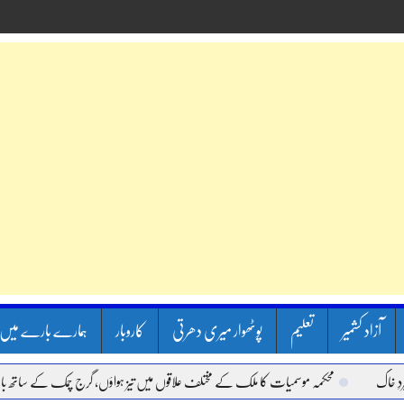
آزاد کشمیر
تعلیم
پوٹھوار میری دھرتی
کاروبار
ہمارے بارے میں
محکمہ موسمیات کا ملک کے مختلف علاقوں میں تیز ہواؤں، گرج چمک کے ساتھ بارش ک