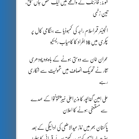
کہوٹہ: فائرنگ کے واقعے میں ایک شخص جاں بحق،
تین زخمی
انجینئر قمراسلام راجہ کی کمبوڈیا سے ہنگامی کال پر
چکری میں 16 افراد کا کامیاب ریسکیو
عمران خان سے دوستی ہونے کے باوجود چودھری
نثار نے تحریک انصاف میں شمولیت سے انکاری
رہے
علی امین گنڈاپور کا وزیراعلیٰ خیبرپختونخوا کے عہدے
سے مستعفی ہونے کا اعلان
پاکستان بھر میں نمازِ عیدالاضحی کی ادائیگی کے بعد
سنتِ ابراہیمی کو زندہ رکھتے ہوئے قربانی کا سلسلہ