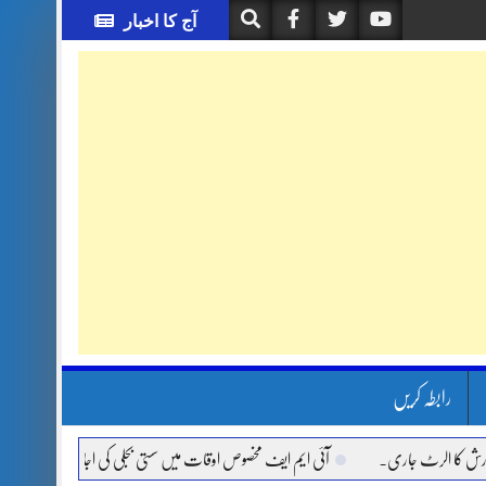
آج کا اخبار
رابطہ کریں
ا الرٹ جاری.
آئی ایم ایف مخصوص اوقات میں سستی بجلی کی اجازت نہیں دے رہا، وفاقی