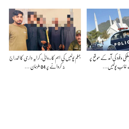
لکی وفود کی آمد کے موقع پر
جہلم پولیس کی اہم کارروائی، کرایہ داری کا اندراج
ے غائب پولیس…
نہ کروانے پر 04 ملزمان …