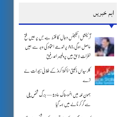
اہم خبریں
آرٹیفشل انٹلیجنس دجال کا فتنہ ہے جس پر ہمیں فتح
حاصل ہو گی،AI پر اندھے اعتماد کی وجہ سے ہمیں
خطرات لاحق ہیں پروفیسر احمد رفیق
کلرسیداں ڈکیتی‘ڈاکو1 کروڑ کے طلائی زیورات لے
اڑے
بھون نلہ میں افسوسناک حادثہ — بزرگ شخص پلی
سے گر کر نالے میں بہہ گیا