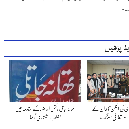
ریں۔
د پڑھیں
ڈی کی انجمن تاجران کے
تھانہ جاتلی ،قتل اور ضرر کے مقدمہ میں
 سے تعارفی میٹنگ
مطلوب اشتہاری گرفتار