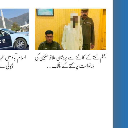
جہلم کتے کے کاٹنے سے پریشان علاقہ مکین کی
اسلام آباد میں غیرم
درخواست پر کتے کے مالک…
ڈیوٹی س