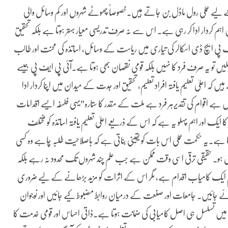
 کے لیے عملی رول ماڈل بن جاتے ہیں۔خصوصاً چھوٹے شہروں اور کم وسائل والی
یں اہم کردار ادا کر رہی ہے۔ اس سے نہ صرف تدریسی معیار بہتر ہوتا ہے بلکہ تحقیق
ایک پی ایچ ڈی اسکالر کی تیاری میں ریاست کے وسائل، اساتذہ کی محنت اور طالب
ملیں تو یہ صرف فرد کا نہیں بلکہ قومی نقصان بھی ہوتا ہے۔آئی پی ایف پی جیسے
ں کہ اعلیٰ تعلیم یافتہ افراد تعلیم، تحقیق اور جدت کے میدان میں اپنا کردار ادا
یں ہے اقوام کی تقدیرہر فرد ہے ملت کے مقدر کا ستارہ”یہی فلسفہ ایسے اقدامات
ایک اور اہم پہلو یہ ہے کہ اس کے ذریعے اعلیٰ تعلیم یافتہ اساتذہ کو مختلف
تا ہے۔یہ حکمت عملی اس بات کو یقینی بناتی ہے کہ باصلاحیت طلبہ چاہے وہ کسی
ل ہو۔ حقیقی ترقی اسی وقت ممکن ہے جب علم چند شہروں تک محدود نہ رہے بلکہ
ام ایک کامیاب اقدام ہے، مگر اس کے اثرات کو مزید بڑھانے کے لیے ضروری
ئے جائیں۔ جامعات اور صنعت کے درمیان روابط مضبوط کیے جائیں اور نوجوان
ے میں تسلسل ہی اصل کامیابی کی ضمانت ہوتا ہے۔ذاتی احساس اور قومی خدمت کا