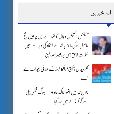
اہم خبریں
آرٹیفشل انٹلیجنس دجال کا فتنہ ہے جس پر ہمیں فتح
حاصل ہو گی،AI پر اندھے اعتماد کی وجہ سے ہمیں
خطرات لاحق ہیں پروفیسر احمد رفیق
کلرسیداں ڈکیتی‘ڈاکو1 کروڑ کے طلائی زیورات لے
اڑے
بھون نلہ میں افسوسناک حادثہ — بزرگ شخص پلی
سے گر کر نالے میں بہہ گیا