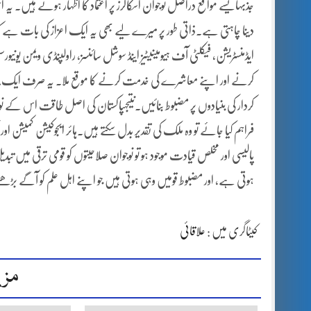
جذبہایسے مواقع دراصل نوجوان اسکالرز پر اعتماد کا اظہار ہوتے ہیں۔ یہ 
دینا چاہتی ہے۔ذاتی طور پر میرے لیے بھی یہ ایک اعزاز کی بات ہے کہ
ایڈمنسٹریشن، فیکلٹی آف ہیومینیٹیز اینڈ سوشل سائنسز، راولپنڈی ویمن یونی
کرنے اور اپنے معاشرے کی خدمت کرنے کا موقع ملا۔ یہ صرف ایک پیشہ 
کردار کی بنیادوں پر مضبوط بنائیں۔نتیجہپاکستان کی اصل طاقت اس کے نوج
فراہم کیا جائے تو وہ ملک کی تقدیر بدل سکتے ہیں۔ہائر ایجوکیشن کمیشن 
پالیسی اور مخلص قیادت موجود ہو تو نوجوان صلاحیتوں کو قومی ترقی میں تب
ہوتی ہے، اور مضبوط قومیں وہی ہوتی ہیں جو اپنے اہل علم کو آگے بڑھنے
کیٹاگری میں :
علاقائی
مزی