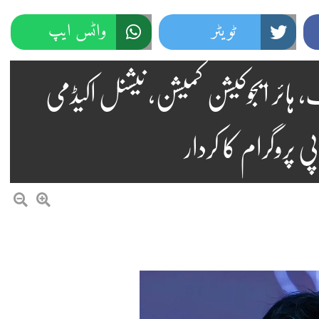
ٹویٹر
واٹس ایپ
 ہائر ایجوکیشن کمیشن، نیشنل اکیڈمی
 پروگرام کا کردار