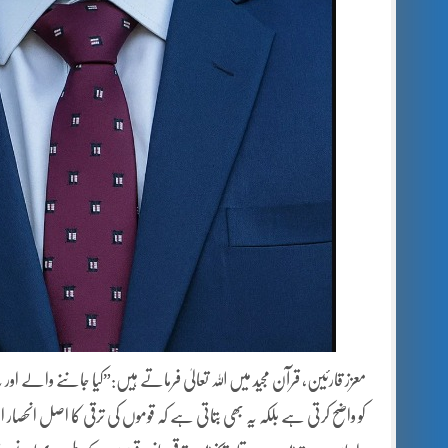
کو واضح کرتی ہے بلکہ یہ بھی بتاتی ہے کہ قوموں کی ترقی کا اصل انحصار ا