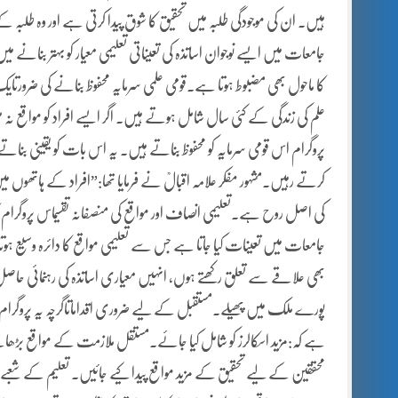
ہیں۔ ان کی موجودگی طلبہ میں تحقیق کا شوق پیدا کرتی ہے اور وہ طلبہ
جامعات میں ایسے نوجوان اساتذہ کی تعیناتی تعلیمی معیار کو بہتر بنانے م
کا ماحول بھی مضبوط ہوتا ہے۔قومی علمی سرمایہ محفوظ بنانے کی ضرورت
علم کی زندگی کے کئی سال شامل ہوتے ہیں۔ اگر ایسے افراد کو مواقع نہ 
پروگرام اس قومی سرمایہ کو محفوظ بناتے ہیں۔ یہ اس بات کو یقینی بناتے ہی
کرتے رہیں۔مشہور مفکر علامہ اقبالؒ نے فرمایا تھا:”افراد کے ہاتھوں م
کی اصل روح ہے۔تعلیمی انصاف اور مواقع کی منصفانہ تقسیماس پروگرام کا 
جامعات میں تعینات کیا جاتا ہے جس سے تعلیمی مواقع کا دائرہ وسیع ہو
بھی علاقے سے تعلق رکھتے ہوں، انہیں معیاری اساتذہ کی رہنمائی حاص
پورے ملک میں پھیلے۔مستقبل کے لیے ضروری اقداماتاگرچہ یہ پروگر
ہے کہ:مزید اسکالرز کو شامل کیا جائے۔مستقل ملازمت کے مواقع بڑھا
محققین کے لیے تحقیق کے مزید مواقع پیدا کیے جائیں۔ تعلیم کے شعب