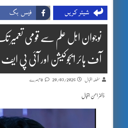
شیئر کریں
فیس بک
نوجوان اہل علم سے قومی تعمیر تک،
آف ہائر ایجوکیشن اور آئی پی ایف پی
20/03/2026
حفضہ اقبال
0 تبصرے
ڈاکٹر احسن اقبال