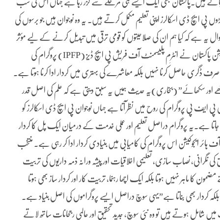
نے جاتے ہیں۔پاکستان بھی ایک ایسے ہی مرحلے سے گزر رہا ہے جہاں اس کی سب
ں پی ایچ ڈی اسکالرز اپنی تعلیم مکمل کرتے ہیں۔ یہ وہ نوجوان ہیں جو برسوں کی
ال یہ ہے کہ کیا ہم ان کی صلاحیتوں کو قومی ترقی میں تبدیل کرنے کے لیے مؤثر
مواقع فراہم کر رہے ہیں؟اسی سوال کا ایک عملی جواب ہائر ایجوکیشن کمیشن پاکستان نے انٹرِم پلیسمنٹ آف فریش پی ایچ ڈیز (IPFP) پروگرام کی
 ڈگری حاصل کرنا نہیں بلکہ معاشرے کی بہتری میں کردار ادا کرنا ہوتا ہے۔
 اور سکھائے” (بخاری)یہ حدیث ہمیں یہ سبق دیتی ہے کہ علم کی اصل قدر
ایف پی پروگرام کی روح میں نظر آتا ہے جہاں نوجوان پی ایچ ڈی اسکالرز کو
 جاتا ہے۔یہ پروگرام دراصل تعلیم اور عملی خدمت کے درمیان ایک پل کا کردار
ی آف ہائر ایجوکیشن اس پروگرام کی کامیابی میں بنیادی کردار ادا کر رہی ہے۔ منتخب
ق کی نگرانی، نصاب سازی، تعلیمی اخلاقیات اور پیشہ ورانہ ذمہ داریوں کی تربیت
ا ماہر نہیں ہوتا بلکہ ایک اچھا رہنما، تربیت کار اور کردار ساز بھی ہوتا
 بلکہ کردار بھی بناتا ہے”یہی سوچ دراصل ایسے پروگراموں کی اصل بنیاد ہے۔
ت میں شامل ہوتے ہیں تو وہ نئی سوچ، جدید تحقیق اور عالمی رجحانات ساتھ لاتے