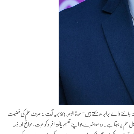
معزز قارئین، قرآن مجید میں اللہ تعالیٰ فرماتے ہیں:”کیا جاننے والے اور نہ جاننے والے برابر ہو سکتے ہیں” سورۃ الزمر: (9)یہ آیت نہ صرف علم کی فضیلت
ہل علم پر ہوتا ہے۔ وہ معاشرے جو اپنے تعلیم یافتہ افراد کو عزت، مواقع اور ذمہ