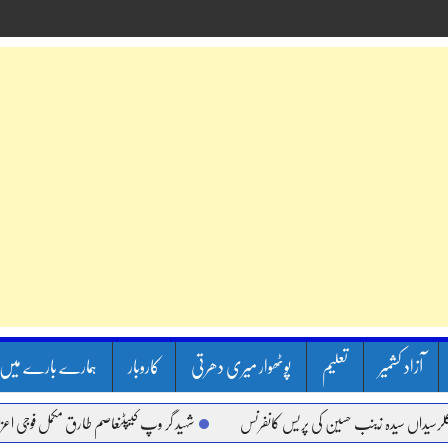
آزاد کشمیر
تعلیم
پوٹھوار میری دھرتی
کاروبار
ہمارے بارے میں
دہ زینب حسین کی پریس کانفرنس
شہید گر وپ کیپٹنعاصم طارق مکمل فوجی اعزاز کے ساتھ س