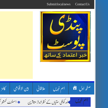
Skip
Submit local news
Contact Us
to
content
صفحہ اول
اہم خبریں
علاقائی
بین الاقوامی
کالمز
اہم خبریں
رشیں، لینڈ سلائیڈنگ اور کوٹلی ستیاں کے نظر انداز متاثرین
اسسٹنٹ کمشنر کلرسیداں سی