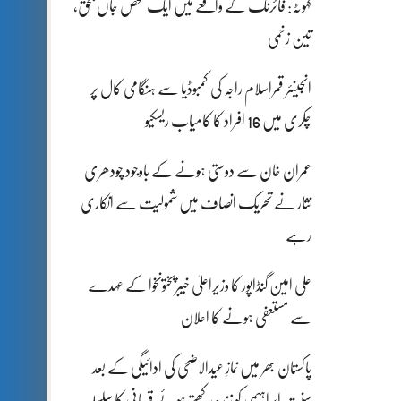
کہوٹہ: فائرنگ کے واقعے میں ایک شخص جاں بحق،
تین زخمی
انجینئر قمراسلام راجہ کی کمبوڈیا سے ہنگامی کال پر
چکری میں 16 افراد کا کامیاب ریسکیو
عمران خان سے دوستی ہونے کے باوجود چودھری
نثار نے تحریک انصاف میں شمولیت سے انکاری
رہے
علی امین گنڈاپور کا وزیراعلیٰ خیبرپختونخوا کے عہدے
سے مستعفی ہونے کا اعلان
پاکستان بھر میں نمازِ عیدالاضحی کی ادائیگی کے بعد
سنتِ ابراہیمی کو زندہ رکھتے ہوئے قربانی کا سلسلہ