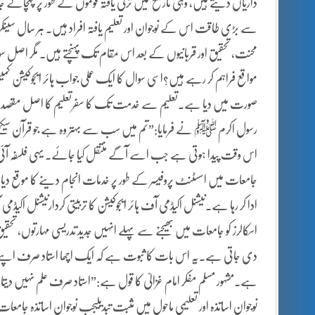
داریاں دیتے ہیں، وہی تاریخ میں ترقی یافتہ قوموں کے طور پر پہچا
سے بڑی طاقت اس کے نوجوان اور تعلیم یافتہ افراد ہیں۔ ہر سال سینکڑو
محنت، تحقیق اور قربانیوں کے بعد اس مقام تک پہنچتے ہیں۔ مگر اصل سو
صورت میں دیا ہے۔تعلیم سے خدمت تک کا سفرتعلیم کا اصل مقصد صرف
رسول اکرم ﷺ نے فرمایا:”تم میں سب سے بہتر وہ ہے جو قرآن سیکھے
اس وقت پیدا ہوتی ہے جب اسے آگے منتقل کیا جائے۔ یہی فلسفہ آئی پی 
جامعات میں اسسٹنٹ پروفیسر کے طور پر خدمات انجام دینے کا موقع دیا
ادا کر رہا ہے۔نیشنل اکیڈمی آف ہائر ایجوکیشن کا تربیتی کردارنیشنل اکیڈم
اسکالرز کو جامعات میں بھیجنے سے پہلے انہیں جدید تدریسی مہارتوں، تحقی
دی جاتی ہے۔یہ اس بات کا ثبوت ہے کہ ایک اچھا استاد صرف اپنے مضمون ک
ہے۔مشہور مسلم مفکر امام غزالیؒ کا قول ہے:”استاد صرف علم نہیں دیتا
نوجوان اساتذہ اور تعلیمی ماحول میں مثبت تبدیلیجب نوجوان اساتذہ جامعا