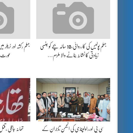
جہلم پولیس کی کارروائی،10 سالہ بچے کو جنسی
جہلم رکشہ اور ٹریلر م
زیادتی کا نشانہ بنانے والا ملزم…
عورت ز
سی پی او،راولپنڈی کی انجمن تاجران کے
تھانہ جاتلی ،قت