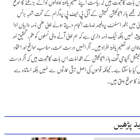
اس بات کا ثبوت ہیں کہ ریاست اپنے تعلیم یافتہ نوجوانوں کو آگے بڑھنے کا موقع
 مجھے ہائر ایجوکیشن کمیشن کے آئی پی ایف پی پروگرام کے تحت شعبہ بزنس
ورسٹی میں بطور اسسٹنٹ پروفیسر خدمات انجام دیتے ہوئے اپنی علمی ذمہ داریاں ادا
نہیں بلکہ ایک ذمہ داری ہے کہ ہم اپنی آنے والی نسلوں کو علم، تحقیق اور
وان اور تعلیم یافتہ افراد ہیں۔ اگر انہیں درست سمت، مناسب مواقع اور اعتماد
اور نیشنل اکیڈمی آف ہائر ایجوکیشن کے اقدامات اس بات کا ثبوت ہیں کہ اگر درست
دیل کیا جا سکتا ہے۔ کیونکہ قوموں کی اصل ترقی عمارتوں سے نہیں بلکہ اساتذہ سے
 کا موقع دیتی ہیں۔
د پڑھیں