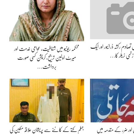
یں تصادم رکشہ ڈرائیور اور ایک
محکمہ ریونیو میں شفافیت، عوامی خدمت اور
خمی ٹریلر کا…
میرٹ اولین ترجیح، کرپشن کسی صورت
برداشت…
ل اور ضرر کے مقدمہ میں
جہلم کتے کے کاٹنے سے پریشان علاقہ مکین کی