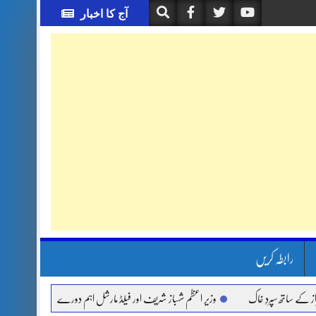
آج کا اخبار
رابطہ کریں
پردِ خاک
وزیر اعظم شہباز شریف اور فیلڈ مارشل اہم دورے پر سعودی عرب روانہ