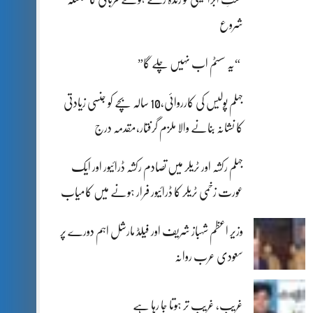
شروع
“یہ سسٹم اب نہیں چلے گا”
جہلم پولیس کی کارروائی،10 سالہ بچے کو جنسی زیادتی
کا نشانہ بنانے والا ملزم گرفتار،مقدمہ درج
جہلم رکشہ اور ٹریلر میں تصادم رکشہ ڈرائیور اور ایک
عورت زخمی ٹریلر کا ڈرائیور فرار ہونے میں کامیاب
وزیر اعظم شہباز شریف اور فیلڈ مارشل اہم دورے پر
سعودی عرب روانہ
غریب، غریب تر ہوتا جا رہا ہے