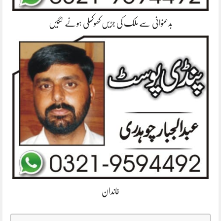
بدعنوانی سے ملک کی جڑیں کھوکھلی ہونے لگیں
خاندان