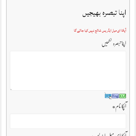
اپنا تبصرہ بھیجیں
آپکا ای میل ایڈریس شائع نہیں کیا جائے گا
اپنا تبصرہ لکھیں
آپکا نام
*
آپکا ای میل ایڈریس
*