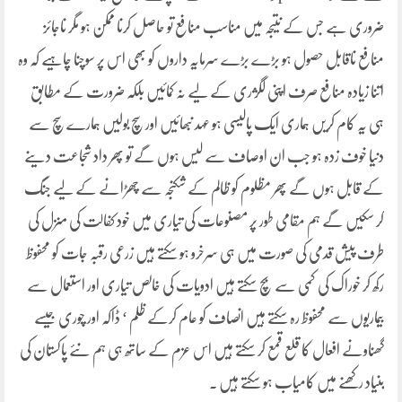
ضروری ہے جس کے نتیجہ میں مناسب منافع تو حاصل کرنا ممکن ہو مگر ناجائز
منافع ناقابل حصول ہو بڑے بڑے سرمایہ داروں کو بھی اس پر سوچنا چاہیے کہ وہ
اتنا زیادہ منافع صرف اپنی لگژری کے لیے نہ کمائیں بلکہ ضرورت کے مطابق
ہی یہ کام کریں ہماری ایک پالیسی ہو عہد نبھائیں اور سچ بولیں ہمارے سچ سے
دنیا خوف زدہ ہو جب ان اوصاف سے لیس ہوں گے تو پھر داد شجاعت دینے
کے قابل ہوں گے پھر مظلوم کو ظالم کے شکنجہ سے چھڑانے کے لیے جنگ
کر سکیں گے ہم مقامی طور پر مصنوعات کی تیاری میں خود کفالت کی منزل کی
طرف پیش قدمی کی صورت میں ہی سرخرو ہو سکتے ہیں زرعی رقبہ جات کو محفوظ
رکھ کر خوراک کی کمی سے بچ سکتے ہیں ادویات کی خالص تیاری اور استعمال سے
بیماریوں سے محفوظ رہ سکتے ہیں انصاف کو عام کرکے ظلم ‘ ڈاکہ اور چوری جیسے
گھناونے افعال کا قلع قمع کر سکتے ہیں اس عزم کے ساتھ ہی ہم نئے پاکستان کی
بنیاد رکھنے میں کامیاب ہو سکتے ہیں ۔