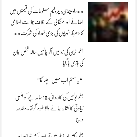
**راولپنڈی: پٹرولیم مصنوعات کی قیمتوں میں
اضافے اور مہنگائی کے خلاف جماعت اسلامی
کا دھرنا، شہریوں کی بڑی تعداد کی شرکت**
جہلم ٹرین کی زد میں آکر چالیس سالہ شخص جان
کی بازی ہارگیا
“یہ سسٹم اب نہیں چلے گا”
جہلم پولیس کی کارروائی،10 سالہ بچے کو جنسی
زیادتی کا نشانہ بنانے والا ملزم گرفتار،مقدمہ
درج
جہلم رکشہ اور ٹریلر میں تصادم رکشہ ڈرائیور اور