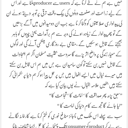
نہیں ہے ہم نے طے کرنا ہے کہ usersسے producerبننا ہے اور اس
کے لیے زراعت اور صنعت دونوں کی بیک وقت ترقی پر توجہ دیتے ہوئے ان
کی پیداواری صلاحیتوں کو دگنا کر نا ہے جب ان دومیدانوں میں آگے بڑھیں
گے تو پھر پیداوار کے زیادہ ہونے کی وجہ سے ہم برآمدات یعنی چیزوں کو باہر
بھیجنے کے قابل ہو سکیں گے ،مقامی بے روزگاری میںکمی آئے گی اور لوگوں
کے معیار زندگی پر واضح اثر پڑے گاسردست بحثیت مسلمان اگر ہم ایجادات
کے قابل نہیں بن سکتے تو کون سامیدان ہے جس میں ہم اس قابل بن سکتے
ہیں میرے خیال میں ایسے افعال ہیں جس پر عمل پیرا ہو کر ہم دنیا پر حکمرانی کر
سکتے ہیں جنھیں علامہ اقبال ؒ نے یوں بیان کیا ہے کہ
”سبق پڑھ پھر صداقت کا ‘ امانت کا ‘شجاعت کا“
”لیا جائے گا تجھ سے کام دنیا کی امامت کا “
سب سے پہلے اس ملک میں ناجائز منافع خوری کو ختم کرنا ہے کارخانہ لگانے
سے لے کر productکو consumerتک پہنچانے کا عمل ایسا شفاف بنانا