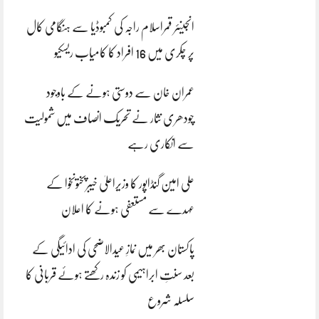
انجینئر قمراسلام راجہ کی کمبوڈیا سے ہنگامی کال
پر چکری میں 16 افراد کا کامیاب ریسکیو
عمران خان سے دوستی ہونے کے باوجود
چودھری نثار نے تحریک انصاف میں شمولیت
سے انکاری رہے
علی امین گنڈاپور کا وزیراعلیٰ خیبرپختونخوا کے
عہدے سے مستعفی ہونے کا اعلان
پاکستان بھر میں نمازِ عیدالاضحی کی ادائیگی کے
بعد سنتِ ابراہیمی کو زندہ رکھتے ہوئے قربانی کا
سلسلہ شروع