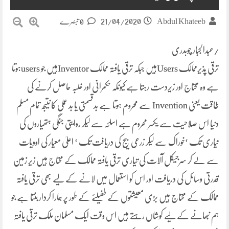
21/04/2020
Abdul Khateeb
0 تبصرے
/عبدالجبار چوہدری
ترقی پذیرممالک Usersہیں جبکہ ترقی یافتہ ممالک Inventorہیں جو usersہوتا
ہے وہ محتاج اور زیردست رہتا ہے کیونکہ حکمرانی اور غلبہ حاصل کرنے کی
طاقت یعنی Invention سے محروم ہوتا ہے بدقسمتی یا بد عملی کا نتیجہ تمام مسلم
دنیا اس صلاحیت سے یکسر محروم ہے اسلحہ سے لیکر روایتی جنگی ہتھیاروں کی
تیاری تک ‘خوراک سے لیکر زرعی بیج کی دریافت تک ‘ اعلیٰ معیار کی اوویات
سے لے کر سرجیکل آلات کی تیاری ترقی یافتہ ممالک کے محتاج ہیں زیر زمین
قدرتی وسائل کی دریافت اور اس کو استعمال میں لانے کے لیے بھی ترقی یافتہ
ممالک کے محتاج ہیں بڑی معیشتوں کے طفیلئے کے طور پر ہمارا کردار بنتا ہے جو
ہم نبھانے کے لیے کوشاں رہتے ہیں اس وقت ایک مسلمان ملک ترقی یافتہ