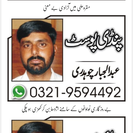
مقروضی میں آزادی بے معنی
بےروزگاری نوجوانوں کے سامنے اژدھا بن کر کھڑی ہو چکی