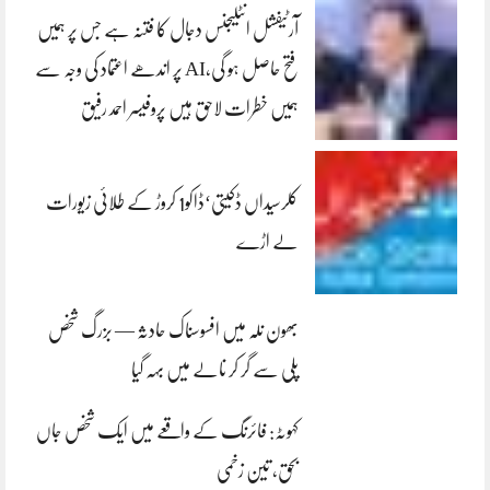
آرٹیفشل انٹلیجنس دجال کا فتنہ ہے جس پر ہمیں
فتح حاصل ہو گی،AI پر اندھے اعتماد کی وجہ سے
ہمیں خطرات لاحق ہیں پروفیسر احمد رفیق
کلرسیداں ڈکیتی‘ڈاکو1 کروڑ کے طلائی زیورات
لے اڑے
بھون نلہ میں افسوسناک حادثہ — بزرگ شخص
پلی سے گر کر نالے میں بہہ گیا
کہوٹہ: فائرنگ کے واقعے میں ایک شخص جاں
بحق، تین زخمی