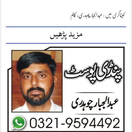
کیٹاگری میں :
عبدالجبار چوہدری
،
کالم
مزید پڑھیں