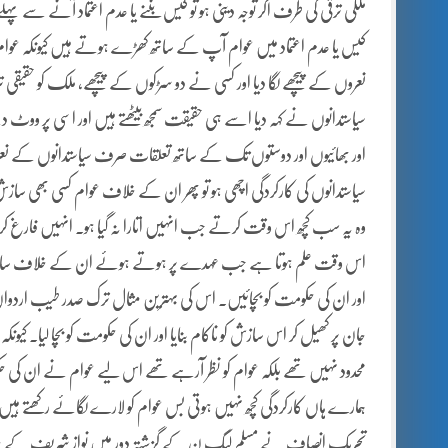
ملکی ترقی کی طرف اگر توجہ دینی ہو تو کیس بننے یا عدم اعتماد آنے سے پ
کیس یا عدم اعتماد میں عوام آپ کے ساتھ کھڑے ہوتے ہیں کیونکہ عوام ک
نعروں کے پیچھے لگا دیا اور کسی نے دو سڑکوں کے پیچھے، ملک کو حقیقی ت
سیاستدانوں نے کہہ دیا اسے ہی حقیقت سمجھ بیٹھتے ہیں اور اسی پر ووٹ 
اور بھائیوں اور دوستوں تک کے ساتھ تعلقات صرف سیاستدانوں کے نعر
سیاستدانوں کی کارکردگی اچھی ہو تو پھر ان کے خلاف عوام کسی بھی ساز
وہ یہ سب کچھ اس وقت کرتے جب انہیں اتارا نہ گیا ہو۔ انہیں فارغ 
اس وقت علم ہوتا ہے جب عہدے پر ہوتے ہوئے ان کے خلاف سازشی
اور ان کی حکومت کو بچائیں۔ اس کی بہترین مثال ترک صدر طیب اردو
جان پر کھیل کر اس سازش کو ناکام بنایا اور ان کی حکومت کو بچا لیا۔
محدود نہیں تھے بلکہ عوام کو نظر آرہے تھے اس لیے عوام نے ان کی حک
ہمارے ہاں کارکردگی کچھ نہیں ہوتی بس عوام کو لارے لگائے رکھتے ہیں 
تحریک انصاف نے مسلم لیگ ن کے گزشتہ دور میں نواز شریف کے خلا