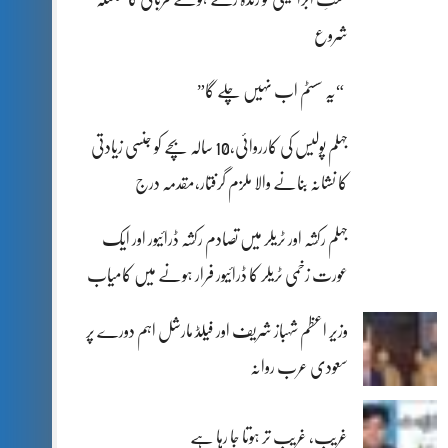
شروع
“یہ سسٹم اب نہیں چلے گا”
جہلم پولیس کی کارروائی،10 سالہ بچے کو جنسی زیادتی
کا نشانہ بنانے والا ملزم گرفتار،مقدمہ درج
جہلم رکشہ اور ٹریلر میں تصادم رکشہ ڈرائیور اور ایک
عورت زخمی ٹریلر کا ڈرائیور فرار ہونے میں کامیاب
وزیر اعظم شہباز شریف اور فیلڈ مارشل اہم دورے پر
سعودی عرب روانہ
غریب، غریب تر ہوتا جا رہا ہے