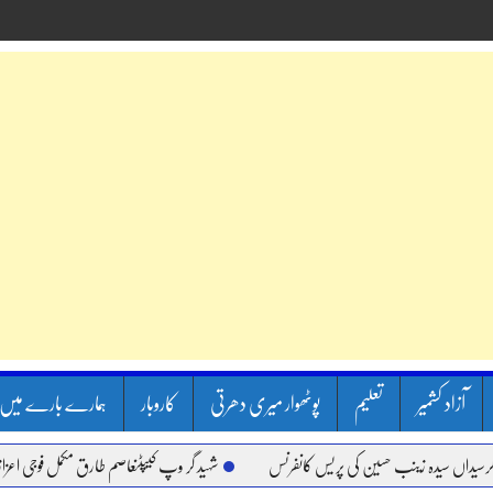
آزاد کشمیر
تعلیم
پوٹھوار میری دھرتی
کاروبار
ہمارے بارے میں
یدہ زینب حسین کی پریس کانفرنس
شہید گر وپ کیپٹنعاصم طارق مکمل فوجی اعزاز کے ساتھ 