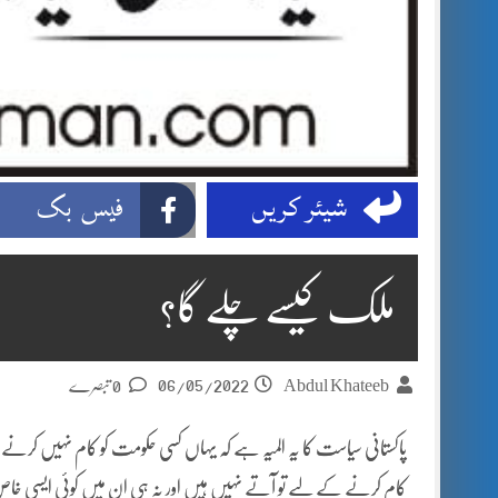
شیئر کریں
فیس بک
ملک کیسے چلے گا؟
06/05/2022
Abdul Khateeb
0 تبصرے
پاکستانی سیاست کا یہ المیہ ہے کہ یہاں کسی حکومت کو کام نہیں کرنے دیا ج
کام کرنے کے لیے تو آتے نہیں ہیں اور نہ ہی ان میں کوئی ایسی خ