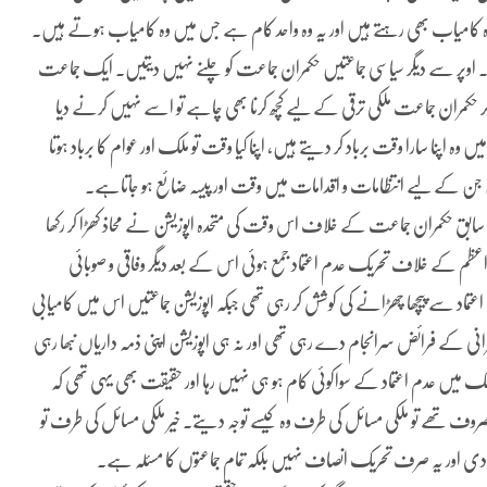
امیاب بھی رہتے ہیں اور یہ وہ واحد کام ہے جس میں وہ کامیاب ہوتے ہیں۔
تا۔ اوپر سے دیگر سیاسی جماعتیں حکمران جماعت کو چلنے نہیں دیتیں۔ ایک جماعت
کمران جماعت ملکی ترقی کے لیے کچھ کرنا بھی چاہے تو اسے نہیں کرنے دیا
پنا سارا وقت برباد کر دیتے ہیں، اپنا کیا وقت تو ملک اور عوام کا برباد ہوتا
ن کے لیے انتظامات و اقدامات میں وقت اور پیسہ ضائع ہو جاتاہے۔
ہ سابق حکمران جماعت کے خلاف اس وقت کی متحدہ اپوزیشن نے محاذ کھڑا کر رکھا
عظم کے خلاف تحریک عدم اعتماد جمع ہوئی اس کے بعد دیگر وفاقی و صوبائی
اد سے پیچھا چھڑانے کی کوشش کر رہی تھی جبکہ اپوزیشن جماعتیں اس میں کامیابی
ے فرائض سرانجام دے رہی تھی اور نہ ہی اپوزیشن اپنی ذمہ داریاں نبھا رہی
ملک میں عدم اعتماد کے سواکوئی کام ہو ہی نہیں رہا اور حقیقت بھی یہی تھی کہ
روف تھے تو ملکی مسائل کی طرف وہ کیسے توجہ دیتے۔ خیر ملکی مسائل کی طرف تو
دی اور یہ صرف تحریک انصاف نہیں بلکہ تمام جماعتوں کا مسئلہ ہے۔