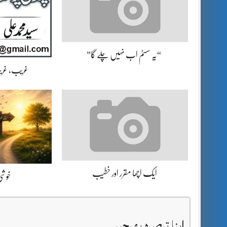
“یہ سسٹم اب نہیں چلے گا”
غریب، غریب
ایک اچھا مقرر اور خطیب
خوشی 
اپنا تبصرہ بھیجیں