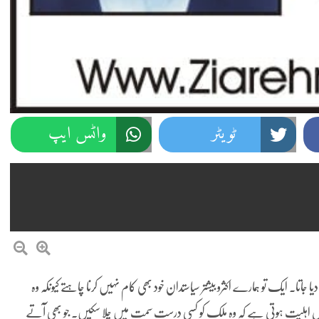
ٹویٹر
واٹس ایپ
اتا۔ ایک تو ہمارے اکثرو بیشتر سیاستدان خود بھی کام نہیں کرنا چاہتے کیونکہ وہ
اص اہلیت ہوتی ہے کہ وہ ملک کو کسی درست سمت میں چلا سکیں۔ جو بھی آتے