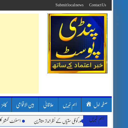
Skip
Submit local news
Contact Us
to
content
صفحہ اول
اہم خبریں
علاقائی
بین الاقوامی
کالمز
اہم خبریں
ارشیں، لینڈ سلائیڈنگ اور کوٹلی ستیاں کے نظر انداز متاثرین
اسسٹنٹ کمشنر کلرسیداں س