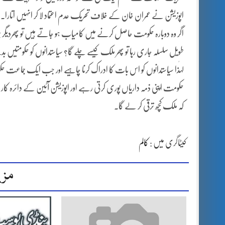
اپوزیشن نے عمران خان کے خلاف تحریک عدم اعتماد لا کر انہیں اتار
اگر وہ دوبارہ حکومت حاصل کرنے میں کامیاب ہو جاتے ہیں تو پھردیگر 
طویل سلسلہ جاری رہا تو پھر ملک کیسے چلے گا؟ سیاستدانوں کو حکومتی
لہٰذا سیاستدانوں کو اس بات کا ادراک کرنا چاہیے اور جب ایک جماعت حکومت 
حکومت اپنی ذمہ داریاں پوری کرتی رہے اور اپوزیشن آئین کے دائرہ کار
کہ ملک کچھ ترقی کر لے گا۔
کیٹاگری میں :
کالم
مزی