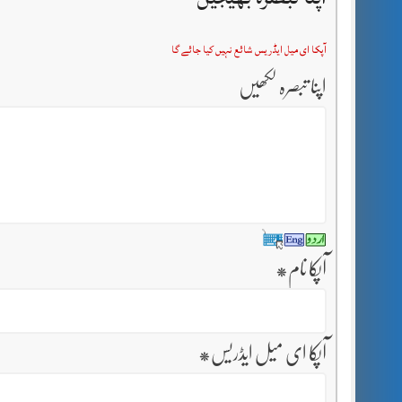
آپکا ای میل ایڈریس شائع نہیں کیا جائے گا
اپنا تبصرہ لکھیں
آپکا نام
*
آپکا ای میل ایڈریس
*