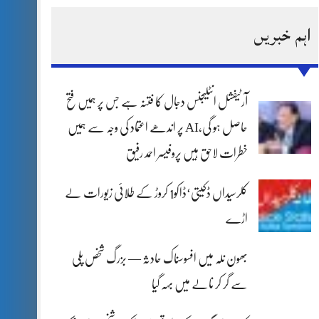
اہم خبریں
آرٹیفشل انٹلیجنس دجال کا فتنہ ہے جس پر ہمیں فتح
حاصل ہو گی،AI پر اندھے اعتماد کی وجہ سے ہمیں
خطرات لاحق ہیں پروفیسر احمد رفیق
کلرسیداں ڈکیتی‘ڈاکو1 کروڑ کے طلائی زیورات لے
اڑے
بھون نلہ میں افسوسناک حادثہ — بزرگ شخص پلی
سے گر کر نالے میں بہہ گیا