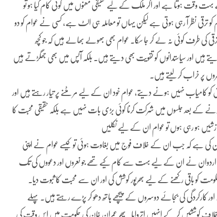
ہلے بہت وقت ہوتا ہے اور اگر ملک کے لیے حقیقی معنوں میں کوئی کام کیا ہو تو
و ترقی نظر آ رہی ہوتی ہے لیکن یہاں تو معاملہ ہی الٹ ہے، کسی نے عوام کو دو
رقی کی طرف کوئی نہ لے کر جا سکا۔ عوام بھی بھولے بھالے ہیں کہ جو کچھ
دیتے ہیں اور سیاستدانوں کو تقویت بھی دیتے ہیں۔ بلکہ آپس میں بھی جھگڑتے ہیں
وں پر خراب کر لیتے ہیں۔
ش کو کامیاب نہیں ہونے دیتے، عوام خود ان کے لیے مر مٹنے پر تیار رہتے ہیں اور
کرنے کے بعد جلسوں میں شرکت کرنا کوئی بڑی بات نہیں ہے بلکہ حقیقی محبت کا
ں ہو رہی ہوں تو عوام ان کے لیے نکلیں
ان کی ہے کہ جب ان کے خلاف فوج میں بغاوت ہوئی تو کیسے عوام نے اپنی
 کیونکہ اردوان نے ان کے لیے بہت سے کام کیے تھے جو نعروں اور دعووں کی تک
ومت کو باقی رکھنے کے لیے بھرپور کوشش کی اور ان سے محبت کا ثبوت دیا۔
اور کارکردگی کی بجائے دوسروں کے پیچھے ہاتھ دھو کر پڑے رہتے ہیں۔ پہلے
ف کوششیں کر کے انہیں اتروایا۔ پھر عمران خان کی حکومت میں اس وقت کی