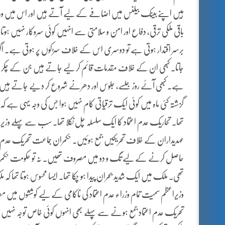
ہیں اپنے بینک بیلنس میں اضافے کے لیے آتے ہیں اور اس میں وہ ک
باقی ملکی ترقی، دفاع اور امن و سلامتی سے انہیں کوئی سروکار نہیں ہو
برسر اقتدار ہوتی ہے تو دوسری اس کے خلاف سڑکوں پر ہوتی ہے۔ اگر ح
جاتا۔ کبھی ان کے خلاف مقدمات قائم کر لیے جاتے ہیں جن کے چکر میں وہ ا
ہے۔ کبھی آئے روز جلسے، جلوس اور دھرنے شروع کر دیے جاتے ہیں ج
گزشتہ کئی ماہ میں کوئی ایک ترقیاتی کام نہیں ہوا جس کی وجہ یہی ہے ک
تھا۔ تحاریک عدم اعتماد کا ایک سلسلہ چل نکلا تھا۔ سب سے پہلے وزیرا
عہدیداران کے خلاف تحریکیں جمع ہوئیں۔ حکمران جماعت تحریک عدم اعتم
حاصل کرنے کے لیے تگ و دو میں مصروف تھیں۔ نہ تو حکومت حکمرانی ک
تھی۔ ملک میں ایک شدید بحران پیدا ہو چکا تھا۔ ایسا محسوس ہوتا تھا کہ 
وزیراعظم سمیت تمام وزراء عدم اعتماد کی ناکامی کے لیے کوششوں میں مص
تحریک عدم اعتماد جمع ہونے سے پہلے بھی انہوں کوئی خاص توجہ نہیں 