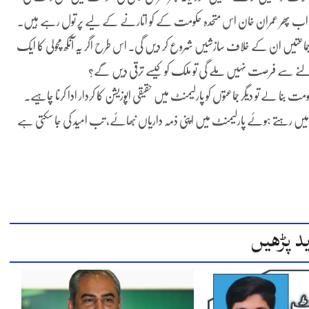
ا۔ اب پھر عمران خان اس متحدہ حکومت کے کو اتارنے کے لیے پر تول رہے ہیں۔
جماعتیں ان کے خلاف سازشیں شروع کر دیں گی۔ اس طرح اگر یہ آنکھ مچولی کا ایک
ں بدلنے سے فرصت نہیں ملے گی تو ملک کو کیسے ترقی دیں گے؟
بنا لے تو دیگر جماعتوں کو پارلیمنٹ میں حقیقی اپوزیشن کا کردار ادا کرنا چاہیے۔
 میں رہتے ہوئے پارلیمنٹ میں اپنی ذمہ داریاں نبھائے، تب امید کی جا سکتی ہے
د پڑھیں