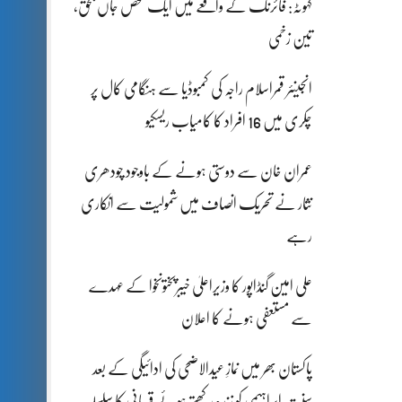
کہوٹہ: فائرنگ کے واقعے میں ایک شخص جاں بحق،
تین زخمی
انجینئر قمراسلام راجہ کی کمبوڈیا سے ہنگامی کال پر
چکری میں 16 افراد کا کامیاب ریسکیو
عمران خان سے دوستی ہونے کے باوجود چودھری
نثار نے تحریک انصاف میں شمولیت سے انکاری
رہے
علی امین گنڈاپور کا وزیراعلیٰ خیبرپختونخوا کے عہدے
سے مستعفی ہونے کا اعلان
پاکستان بھر میں نمازِ عیدالاضحی کی ادائیگی کے بعد
سنتِ ابراہیمی کو زندہ رکھتے ہوئے قربانی کا سلسلہ