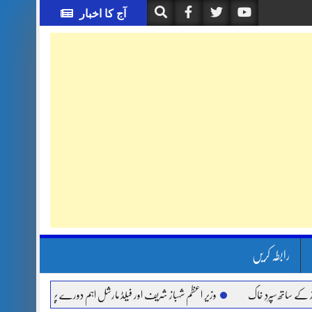
آج کا اخبار
رابطہ کریں
سپردِ خاک
وزیر اعظم شہباز شریف اور فیلڈ مارشل اہم دورے پر سعودی عرب روانہ