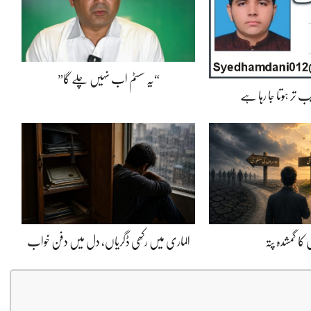
“یہ سسٹم اب نہیں چلے گا”
 تر ہوتا جا رہا ہے
کا گمشدہ پتہ
الماری میں رکھی ڈگریاں، دل میں دفن خواب