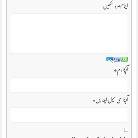
اپنا تبصرہ لکھیں
آپکا نام
*
آپکا ای میل ایڈریس
*