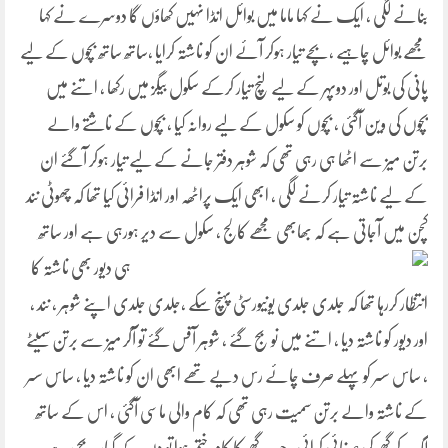
بنانے لگی ، ایک نے کہا ماما میں بوائل انڈا نہیں کھاؤں گا دوسرے نے کہا
مجھے بوائل چاہیے ،بچے تیار ہوکر آئے ان کو ناشتہ کرایا ،ساتھ ساتھ بچوں کے لیے
پانی کی بوتل اور دوپہر کے لیے لنچ تیار کرکے سکول بیگز میں رکھا ، اتنے میں
بچوں کی وین آگئی ، بچوں کو سکول کے لیے روانہ کیا ، بچوں کے ناشتے والے
برتن میز سے اٹھا ہی رہی تھی کہ شوہر دفتر جانے کے لیے تیار ہوکر آگئے ان
کے لیے ناشتہ تیار کرنے لگی ، ابھی ایک پراٹھہ اور انڈا فرائی کیا تھا کہ چھوٹی نند
کچن میں آجاتی ہے کہ بھابھی مجھے کالج ، سکول سے دیر ہورہی ہے اور ساتھ
ہی دیور
بھی ناشتہ کا
انتظار کررہا تھا کہ جلدی جلدی یونیورسٹی پہنچ سکے ،جلدی جلدی اپنے شوہر ، نند ،
اور دیور کو ناشتہ دیا ، اتنے میں نو بج گئے ، شوہر آفس گئے تو آکر میز سے برتن سمیٹے
، ساس سسر کو پہلے صرف چائے رس دیے تھے ابھی ان کو ناشتہ دیا ، ساس سسر
کے ناشتہ والے برتن سمیت رہی تھی کہ کام والی ماسی آگئی ، اس کے ساتھ