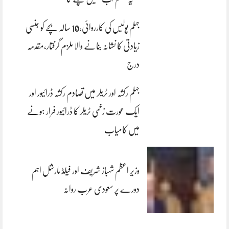
جہلم پولیس کی کارروائی،10 سالہ بچے کو جنسی
زیادتی کا نشانہ بنانے والا ملزم گرفتار،مقدمہ
درج
جہلم رکشہ اور ٹریلر میں تصادم رکشہ ڈرائیور اور
ایک عورت زخمی ٹریلر کا ڈرائیور فرار ہونے
میں کامیاب
وزیر اعظم شہباز شریف اور فیلڈ مارشل اہم
دورے پر سعودی عرب روانہ