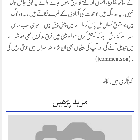
کے ساتھ بٹھا دیا ، انسان اور کتے کا فرق بھول جانے والے یہ کوئی جاہل لوگ
نہیں ، یہ وہ لوگ ہیں جوعورت کی آزادی کے نعرے لگاتے ہیں ، یہ وہ لوگ
ہیں جو حقو ق نسواں بل پاس کروانے میں پیش پیش ہیں ۔ میری سب ساس
سسر سے گذارش ہے کہ کوشش کریں بہو اور بیٹی میں فرق نہ کریں تبھی معاشرے
میں تبدیلی آئے گی اور آپ کی بیٹیاں بھی ان شاء اللہ سسرال میں خوش رہیں گی
۔{jcomments on}
کیٹاگری میں :
کالم
مزید پڑھیں