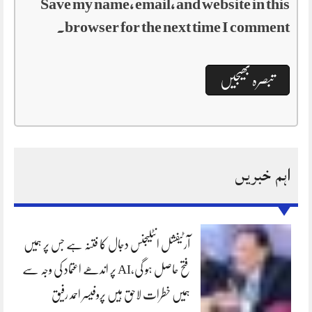
Save my name, email, and website in this
browser for the next time I comment.
اہم خبریں
آرٹیفشل انٹلیجنس دجال کا فتنہ ہے جس پر ہمیں
فتح حاصل ہو گی،AI پر اندھے اعتماد کی وجہ سے
ہمیں خطرات لاحق ہیں پروفیسر احمد رفیق