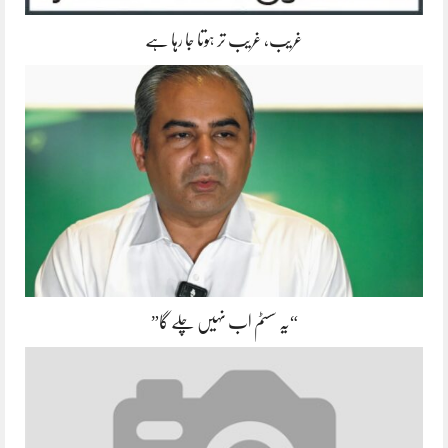
غریب، غریب تر ہوتا جا رہا ہے
“یہ سسٹم اب نہیں چلے گا”