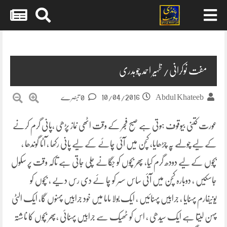
Skip
to
content
مفت نوکرانی/ ظہیر احمد چوہدری
10/04/2016
Abdul Khateeb
0 تبصرے
عورت کتنی بیوقوف ہوتی ہے صبح فجر کے وقت اٹھی نماز پڑھی ،پانی گرم کرنے
کے لیے چولہے پہ چڑھایا، کچن میں آئی چائے کے لیے پانی رکھا ، آٹا گوندھا ،
بچوں کے لیے دودھ گرم کیا، پھر بچوں کو جگانے چلی جاتی ہے تاکہ وقت پر سکول
جاسکیں ، دوبارہ کچن میں آئی ساس سسر کو چا ئے دی
رس دیے ، بچوں کو
یونیفارم پہنایا ، جرابیں پہنائیں ، ایک بولا ماما میں خود جرابیں پہنوں گا، ایک الٹی
پہن لیتا ہے ایک سیدھی ، اس کو ٹھیک سے جرابیں پہنائی ،پھر بچوں کا ناشتہ