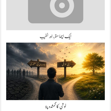
ایک اچھا مقرر اور خطیب
خوشی کا گمشدہ پتہ