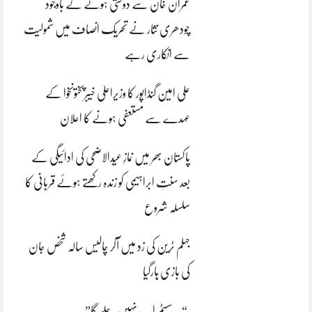
عمران خان سے دوستی ہونے کے باوجود
چودھری نثار نے تحریک انصاف میں شمولیت
سے انکاری رہے
علی امین گنڈاپور کا وزیراعلیٰ خیبرپختونخوا کے
عہدے سے مستعفی ہونے کا اعلان
پاکستان بھر میں نمازِ عیدالاضحی کی ادائیگی کے
بعد سنتِ ابراہیمی کو زندہ رکھتے ہوئے قربانی کا
سلسلہ شروع
جہلم ٹرین کی زد میں آکر چالیس سالہ شخص جان
کی بازی ہارگیا
“یہ سسٹم اب نہیں چلے گا”