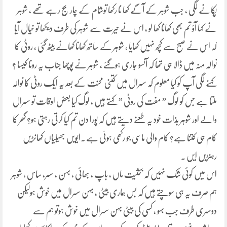
پکانے لگی ، جب شوہر کے آگے کھا نا رکھا توشام کے چار بج رہے تھے ، شوہر
نے کہا آؤ تم بھی کھانا کھا لو ، اس نے حیرت سے شوہر کی طرف دیکھا تو خیال آیا
کہ اس نے صبح سے کچھ نہیں کھایا ، شوہر کے ساتھ کھانا کھانے بیٹھ گئی ، روٹی کا
نوالہ منہ میں ڈالا ہی تھا کہ آنسو جاری ہوگئے ، شوہر نے پوچھا جناب یہ رونا کیسا ؟
کہنے لگی آپ کو کیا معلوم کہ سسرال میں کتنی محنت کے بعد یہ ایک روٹی کا نوالہ
ملتا ہے جس کو لوگ ” مفت کی روٹی ” کہتے ہیں ، لوگ کیا بعض اوقات تو سسرال
والے اور شوہر بذات خود یہ طعنے دیتے ہیں کہ پورا دن تم کیا کرتی رہتی ہو؟ گھر کا
کام ہی کتنا ہے؟ کام والی ماسی جو رکھی ہوئی ہے ۔ایویں بھیلیاں کھانڑیں
رہنڑیں ایں ۔
اس میں کوئی شک نہیں کہ بحثیت ماں ، باپ ، بھائی ، بہن ، سسر، ساس ، شوہر
ہم صرف یہ ہی سوچتے ہیں کہ بس ہماری بیٹی ، بہن سسرال میں خوش ہولیکن
دوسری طرف جب بہو ، کسی کی بیٹی بہن سسرال میں خوش ہوتو ہم سے