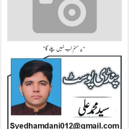
“یہ سسٹم اب نہیں چلے گا”