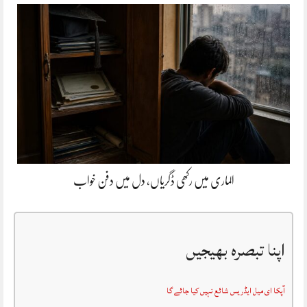
الماری میں رکھی ڈگریاں، دل میں دفن خواب
اپنا تبصرہ بھیجیں
آپکا ای میل ایڈریس شائع نہیں کیا جائے گا