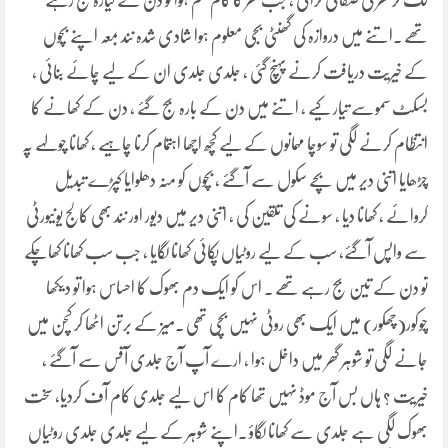
لگ کر گھر کی صفائی کرائی ، جب گھر کا کام ختم ہوا تو دن کے گیارہ بج رہے
تھے ۔اتنے میں دروازہ کی گھنٹی بجی معلوم ہوا شادی شدہ نند بمعہ اپنے بچوں
کے خیریت دریافت کرنے پہنچ گئی ، جلدی جلدی ان کے لیے چائے بنائی ،
بسکٹ سموسے تیار کیے ، اتنے میں دن کے بارہ بج گئے ، دن کے کھانے کا
انتظام کرنے لگی تو سوچا مہمانوں کے لیے کچھ اچھا اہتمام کرنا چاہیے ، کھانا چولہے پہ
چڑھایا اتنی دیر میں بچے سکول سے آگئے ، بچوں کو منہ دھلوایا کپڑے تبدیل
کروائے ، کھانا دیا ، سونے کی تلقین کی ، اتنی دیر میں دیور اور نند بھی کالج یونیورٹی
سے واپس آگئے، سب کے لیے روٹیاں پکائی کھانا لگایا ، جب سب کھانا کھاچکے
تو دن کے تین بج رہے تھے ۔ اس کو ایک دم بھوک کا احساس ہوا تو دیکھا
چوکور(چھکور) میں ایک بھی روٹی نہیں بچی تھی ۔میز کے برتن اٹھا کر کچن میں
جانے لگی تو شوہر گھر میں داخل ہوا ، ارے آپ آج جلدی آفس سے آگئے ،
خیریت ؟ ہاں بس آج موڈ نہیں تھا کام کا اس لیے جلدی کام آف کردیا، سخت
بھوک لگی ہے جلدی سے کھانا لگاؤ ۔اپنے شوہر کے لیے جلدی جلدی روٹیاں