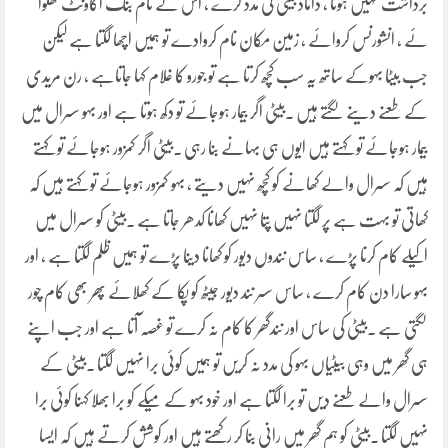
برداشت نہیں ہوتا ، داماد بیٹی کی مدد کرے ، اس کے نام بنک اکاؤنٹ کھلوا
ئے ، انشورنس کروائے ، زمین مکان نام کروادے تو ہمیں اچھا لگتا ہے لیکن
جب بیٹا بہوکے ساتھ یہ سب کچھ کرتا ہے تو جورو کا غلام کہا جاتاہے ، رن مریدی
کے طعنے دینے لگتے ہیں ۔بیٹی اگر بیمار ہوجائے تو دکھ ہوتا ہے اور بہو سسرال میں
بیمار ہوجائے تو کہتے ہیں ایوں ہی بہانے بنا رہی ۔بیٹی اگر کمزور ہوجائے تو کہتے
ہیں کہ سسرال والے کھانے کو کچھ نہیں دیتے ، بہو کمزور ہوجائے تو کہتے ہیں کہ
کھاتی تو بہت ہے پر لگتا نہیں پتا نہیں کھانا کدھر جاتا ہے ۔بیٹی کو سسرال میں
اکیلے کام کرنا پڑے ، ساس نندوں دیور کو کھانا دینا پڑے تو ہمیں ظلم لگتا ہے ، اور
بہو سارا دن کام کرے ، ساس سسر نند دیور جیٹھ کو پکا کے کھلائے پھر بھی کام چور
لگتی ہے ۔بیٹی کی ساس اور نندگھر کا کام نہ کرے تو غصہ آتا ہے اور جب اپنے
ہی گھر میں وہی بیٹیاں بہو کی مدد نہ کریں تو ہمیں کوئی برا نہیں لگتا ۔بیٹی کے
سسرال والے طعنے دیں تو برا لگتا ہے اور خود بہو کے میکے کو برا بھلا کہنا کوئی برا
نہیں لگتا ۔بیٹی کو ہم گھر میں رانی بنا کر رکھتے ہیں اور کوشش کرتے ہیں کہ ایسا