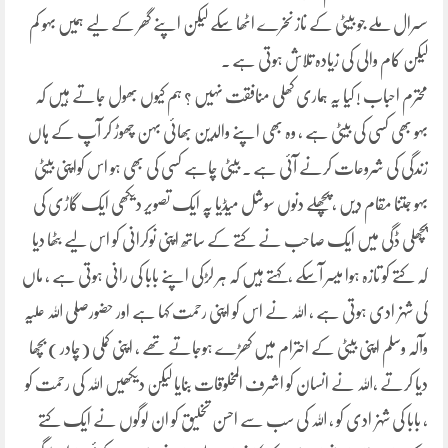
سسرال ملے جو بیٹی کے ناز نخرے اٹھا سکے لیکن اپنے گھر کے لیے ہمیں بہو کم
لیکن کام والی کی زیادہ تلاش ہوتی ہے ۔
محترم احباب ! کیا یہ ہماری کھلی منافقت نہیں ؟ ہم کیوں بھول جاتے ہیں کہ
بہو بھی کسی کی بیٹی ہے ، وہ بھی اپنے والدین بھائی بہن چھوڑ کر آپ کے ہاں
زندگی کی شروعات کرنے آئی ہے ۔ بیٹی چاہے کسی کی بھی ہو اس کواپنی بیٹی
بہو جتنا مقام دیں ، پچھلے دنوں سوشل میڈیا پہ ایک تصویر دیکھی ایک گاڑی کی
پچھلی ڈگی میں ایک صاحب نے کتے کے ساتھ اپنی نوکرانی کو اس لیے بٹھا دیا
کہ کتے کو تازہ ہوا میسر آسکے ،کہتے ہیں کہ ہر لڑکی اپنے بابا کی رانی ہوتی ہے ، ماں
کی شہزادی ہوتی ہے ، اللہ نے اس کو اپنی رحمت کہا ہے اور حضورصلی اللہ علیہ
وآلہ وسلم اپنی بیٹی کے احترام میں کھڑے ہوجاتے تھے ، اپنی کملی (چادر ) بچھا
دیا کرتے ،اللہ نے انسان کو اشرف المخلوقات بنایا لیکن دیکھیں اللہ کی رحمت کو
، بابا کی شہزادی کو ، اللہ کی سب سے احسن تخلیق کو ان لوگوں نے ایک کتے