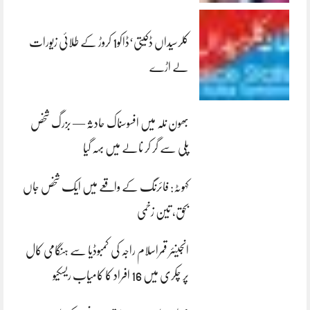
کلرسیداں ڈکیتی‘ڈاکو1 کروڑ کے طلائی زیورات
لے اڑے
بھون نلہ میں افسوسناک حادثہ — بزرگ شخص
پلی سے گر کر نالے میں بہہ گیا
کہوٹہ: فائرنگ کے واقعے میں ایک شخص جاں
بحق، تین زخمی
انجینئر قمراسلام راجہ کی کمبوڈیا سے ہنگامی کال
پر چکری میں 16 افراد کا کامیاب ریسکیو