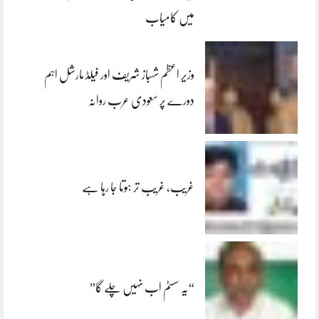
میں کامیاب
وزیر اعظم شہباز شریف اور فیلڈ مارشل اہم
دورے پر سعودی عرب روانہ
غریب، غریب تر ہوتا جا رہا ہے
“یہ سسٹم اب نہیں چلے گا”