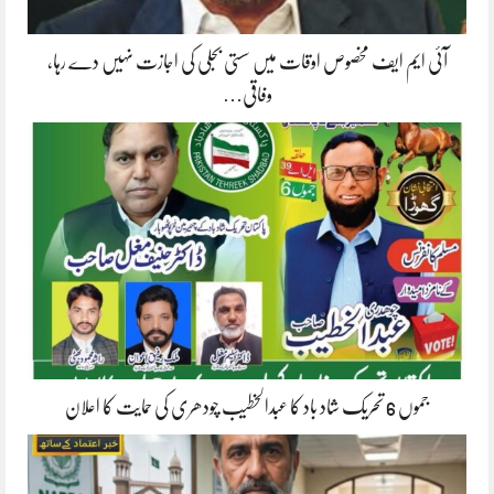
آئی ایم ایف مخصوص اوقات میں سستی بجلی کی اجازت نہیں دے رہا،
وفاقی…
جموں 6 تحریک شاد باد کا عبدالخطیب چودھری کی حمایت کا اعلان