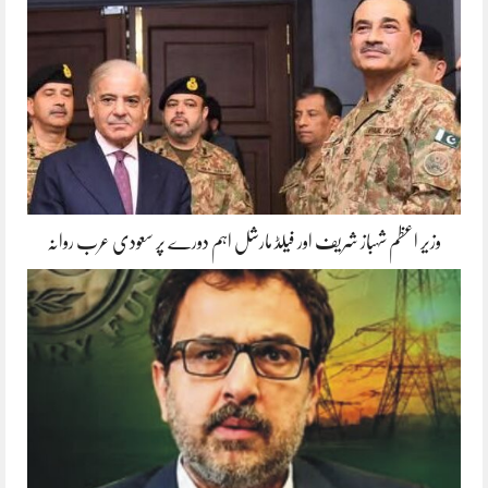
وزیر اعظم شہباز شریف اور فیلڈ مارشل اہم دورے پر سعودی عرب روانہ