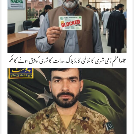
قائداعظم نامی شہری کا شناختی کارڈ بلاک،عدالت کا شہری کو پیش ہونے کا حکم