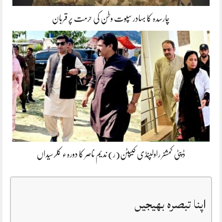
چارسدہ کا بہادر سپوت وطن کی حرمت پر قربان
ڈپٹی کمشنر راولپنڈی کیپٹن(ر) ندیم ناصر کا دورہء کلرسیداں
اپنا تبصرہ بھیجیں