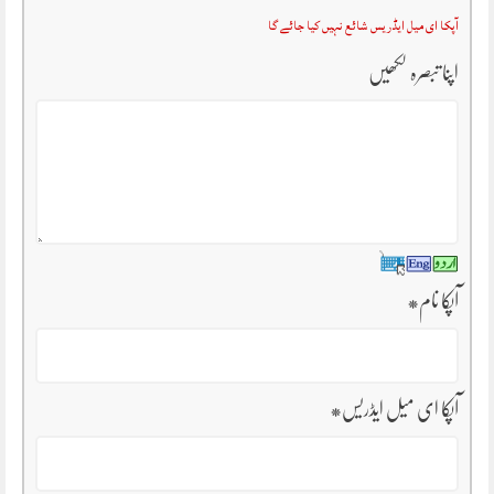
آپکا ای میل ایڈریس شائع نہیں کیا جائے گا
اپنا تبصرہ لکھیں
آپکا نام
*
آپکا ای میل ایڈریس
*