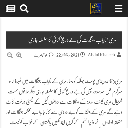
Skip
to
content
مری‘نایاب جنگلات کی بےدریغ کٹائی کا سلسلہ جاری
22/06/2021
Abdul Khateeb
0 تبصرے
مری(نمائندہ پنڈی پوسٹ)ملکہ کوہسار مری کے نایاب جنگلات میں ٹمبرمافیاء
سرگرم عمل سرسبز درختوں کی بے دریخ کٹائی کا سلسلہ جاری دیگر علاقوں سمیت
گھڑیال مری کینٹ حدود کے جنگلات سے درجنوں کیل کے قیمتی درخت کاٹ
دئیے گئے مری کے جنگلات کو بے دردی سے کاٹاجارہا ہے محکمہ جنگلات اور
متعلقہ اداروں نے وزیراعظم کے گرین اینڈکلین پاکستان کے خواب کو نیست