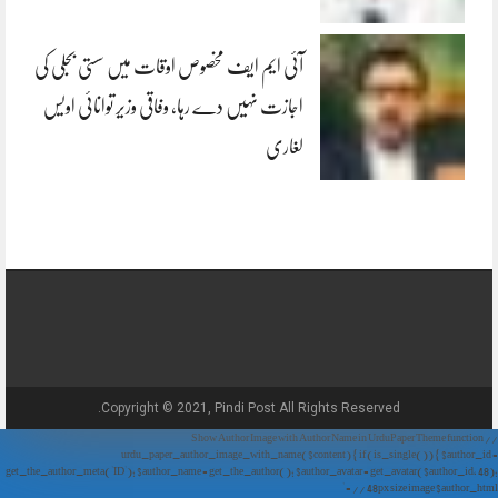
آئی ایم ایف مخصوص اوقات میں سستی بجلی کی
اجازت نہیں دے رہا، وفاقی وزیر توانائی اویس
لغاری
Copyright © 2021, Pindi Post All Rights Reserved.
// Show Author Image with Author Name in UrduPaper Theme function
urdu_paper_author_image_with_name($content) { if (is_single()) { $author_id =
get_the_author_meta('ID'); $author_name = get_the_author(); $author_avatar = get_avatar($author_id, 48);
// 48px size image $author_html = '