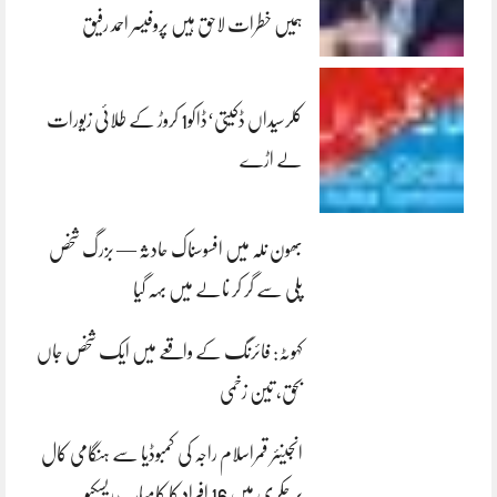
ہمیں خطرات لاحق ہیں پروفیسر احمد رفیق
کلرسیداں ڈکیتی‘ڈاکو1 کروڑ کے طلائی زیورات
لے اڑے
بھون نلہ میں افسوسناک حادثہ — بزرگ شخص
پلی سے گر کر نالے میں بہہ گیا
کہوٹہ: فائرنگ کے واقعے میں ایک شخص جاں
بحق، تین زخمی
انجینئر قمراسلام راجہ کی کمبوڈیا سے ہنگامی کال
پر چکری میں 16 افراد کا کامیاب ریسکیو