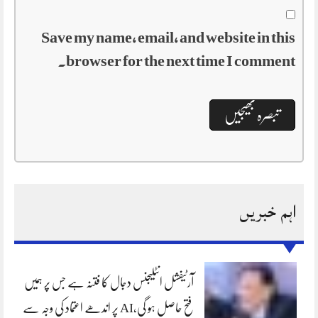
Save my name, email, and website in this
browser for the next time I comment.
اہم خبریں
آرٹیفشل انٹلیجنس دجال کا فتنہ ہے جس پر ہمیں
فتح حاصل ہو گی،AI پر اندھے اعتماد کی وجہ سے