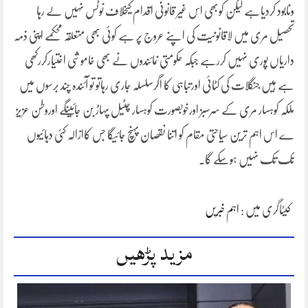
ونابود کردیاہے لیکن کوبھی اس غیر قانونی اقدام کیخلاف نوٹس نہیں لے رہا
تحصیل مری میں لاقانونیت کی اپنے عروج پر ہے کوئی بھی متعلقہ محکمے اپنی ذمہ
داریاں پوری نہیں کررہے جبکہ حکومتی نمائندوں نے بھی خاموشی اختیارکررکھی
ہے ہیں جنگلات کی کٹائی اورتباہی کا اگرسلسلہ جاری رہاتو تو آئندہ چند برسوں میں
ملکہ کوہسار مری کے سرسبز اورخوبصورت کوہسار چٹیل پہاڑ بن جائینگے اوروطن عزیز
ے اس اہم ترین سیاحتی مقام کو اتنا نقصان پہنچ جائیگا جس کاازالہ کئی دہائیوں
تک تک نہیں ہوسکے گا۔
کیٹاگری میں :
اہم خبریں
مزید پڑھیں