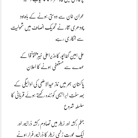
عمران خان سے دوستی ہونے کے باوجود
چودھری نثار نے تحریک انصاف میں شمولیت
سے انکاری رہے
علی امین گنڈاپور کا وزیراعلیٰ خیبرپختونخوا کے
عہدے سے مستعفی ہونے کا اعلان
پاکستان بھر میں نمازِ عیدالاضحی کی ادائیگی کے
بعد سنتِ ابراہیمی کو زندہ رکھتے ہوئے قربانی کا
سلسلہ شروع
جہلم رکشہ اور ٹریلر میں تصادم رکشہ ڈرائیور اور
ایک عورت زخمی ٹریلر کا ڈرائیور فرار ہونے