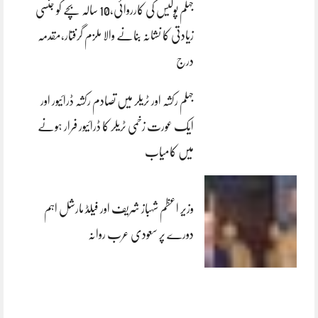
جہلم پولیس کی کارروائی،10 سالہ بچے کو جنسی
زیادتی کا نشانہ بنانے والا ملزم گرفتار،مقدمہ
درج
جہلم رکشہ اور ٹریلر میں تصادم رکشہ ڈرائیور اور
ایک عورت زخمی ٹریلر کا ڈرائیور فرار ہونے
میں کامیاب
وزیر اعظم شہباز شریف اور فیلڈ مارشل اہم
دورے پر سعودی عرب روانہ