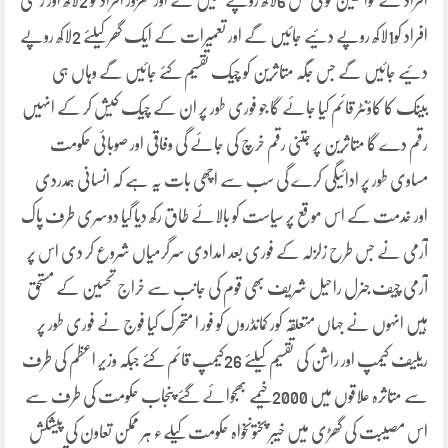
افراد کے لواحقین کو فی کس 6لاکھ روپے ملیں گے اور معزور افراد کو 2لاکھ اور زخمی
افراد کو1لاکھ روپے دئیے جائیں گے اور تعمیرات کے ایک گھر کیلئے 2لاکھ روپے
دئیے جائیں گے جس جگہ متاثرین کو چیک تقسیم کئے جائیں گے وہاں ہی
بینک کا کاؤنٹر قائم کیا جائے گا جو فوری طور پر ان کے چیک کیش کر کے انہیں
رقم دے گا متاثرین پر جتنی رقم خرچ کی جائے گی وفاقی اور صوبائی حکومت
مساوی طور پر ادائیگی کرے گی سب سے اچھی بات یہ ہے کہ انسانی ہمدردی
اور خدمت کے اس موقع پر سیاست کو بالائے طاق رکھ دیا گیا دوسری طرف پاک
آرمی نے جس طرح زلزلہ کے فوری بعد امدادی سرگرمیاں شروع کر دی اس پر
آرمی چیف جنرل راحیل شریف بھی قوم کی جانب سے خراج تحسین کے مستحق
ہیں انہوں نے جہاں متعلقہ کور کمانڈروں کو فور ا متحرک کیا فوج نے فوری طور پر
ریلیف کیمپ اور راشن کی تقسیم کیلئے 26کیمپ قائم کئے جبکہ وزیر اعظم کی طرف
سے متاثرہ علاقوں میں 2000خیمے بھجوائے گئے پنجاب حکومت کی طرف سے
اس مصیبت کی گھڑی میں خیبر پختونخواہ حکومت کیلےء ہر ممکن تعاون کی پیشکش