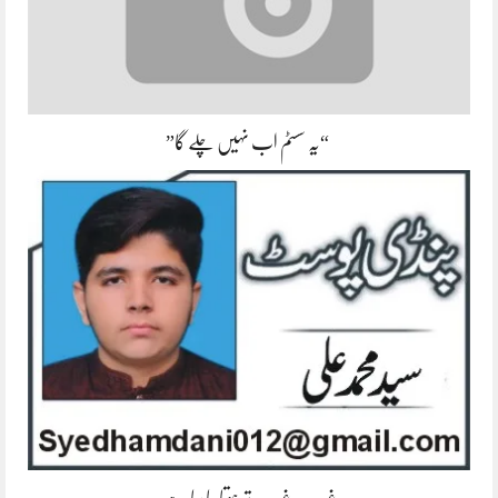
“یہ سسٹم اب نہیں چلے گا”
غریب، غریب تر ہوتا جا رہا ہے