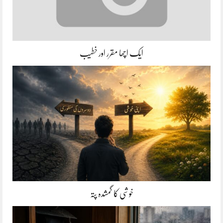
ایک اچھا مقرر اور خطیب
خوشی کا گمشدہ پتہ