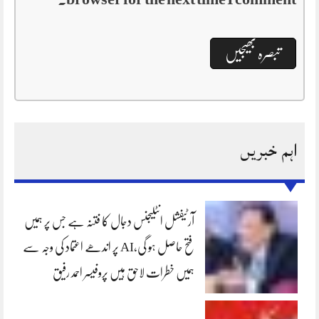
اہم خبریں
آرٹیفشل انٹلیجنس دجال کا فتنہ ہے جس پر ہمیں
فتح حاصل ہو گی،AI پر اندھے اعتماد کی وجہ سے
ہمیں خطرات لاحق ہیں پروفیسر احمد رفیق