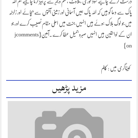
درست کرنے چائیے سود خوری ،ملاوٹ ،ظلم و جبر سے پرہیز کرنا چاہیے ہم اللہ
پاک سے دعا گو ہیں کہ اللہ پاک ہمیں آسمانی اور زمینی آفتوں سے بچائے اور زلزلہ
میں جو لوگ ہلاک ہوئے ہیں انہیں جنت میں اعلی مقام نصیب کرے اور جو
ان کے لواحقین ہیں انہیں صبرو جمیل عطا کرے ۔آمین{jcomments
on}
کیٹاگری میں :
کالم
مزید پڑھیں