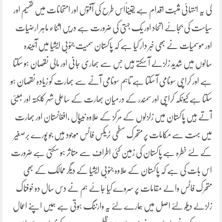
کی یہ انتہائی مثبت اقدام ہے یقیناًاس طرح کی آفتوں اور امتحانات میں تقسیم اور
سیاست کی بجائے اتحاد اور یک جہتی کی ضرورت ہے دریں اثناء ماہر ارضیات
اور موسمیات نے بھی خبر دار کیا ہے کہ پاکستان سمیت جنوبی ایشیا میں آئیندہ
سالوں میں شدید زلزلے آ سکتے ہیں جس سے بھاری جانی اور مالی نقصان ہو سکتا
ہے اور کراچی سونامی آ سکتا ہے تاہم سونامی آنے سے بھارت کو زیادہ نقصان ہو
سکتا ہے کیونکہ کراچی اور سمندر کے درمیان بھارت کے ساحلی شہر کلکتہ اور بمبئی
آتے ہیں پاکستان میں زلزلوں کے مرکز کے علاوہ نیپال ،افغانستان اور بھارت
میں بہت سے مکامات پر متحرک سطحی ٹریکس فاٹس موجود ہیں جو پورے برصغیر
کے لئے خطرہ ہے پاکستان کی زمین کئی اطراف سے متاثر ہو سکتی ہے ضرورت
اس بات کی ہے کہ پاکستان کے علاوہ جنوبی ایشیا کے دیگر ممالک کے بھی
متحرک فاٹس والے مقامات پر سروے کیا جائے ہم نے دس سال دو خوفناک
زلزلے دیلھ لئے اصل میں ہمارے لئے یہ وارننگ ہوتی ہے ہمیں اپنے اعمال