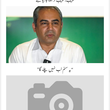
“یہ سسٹم اب نہیں چلے گا”