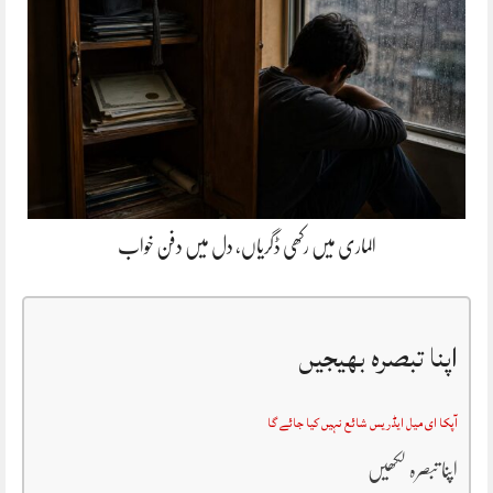
الماری میں رکھی ڈگریاں، دل میں دفن خواب
اپنا تبصرہ بھیجیں
آپکا ای میل ایڈریس شائع نہیں کیا جائے گا
اپنا تبصرہ لکھیں