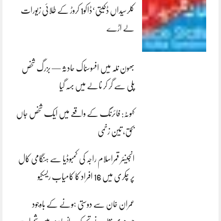
کلرسیداں ڈکیتی‘ڈاکو1 کروڑ کے طلائی زیورات
لے اڑے
بھون نلہ میں افسوسناک حادثہ — بزرگ شخص
پلی سے گر کر نالے میں بہہ گیا
کہوٹہ: فائرنگ کے واقعے میں ایک شخص جاں
بحق، تین زخمی
انجینئر قمراسلام راجہ کی کمبوڈیا سے ہنگامی کال
پر چکری میں 16 افراد کا کامیاب ریسکیو
عمران خان سے دوستی ہونے کے باوجود