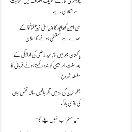
چودھری نثار نے تحریک انصاف میں شمولیت
سے انکاری رہے
علی امین گنڈاپور کا وزیراعلیٰ خیبرپختونخوا کے
عہدے سے مستعفی ہونے کا اعلان
پاکستان بھر میں نمازِ عیدالاضحی کی ادائیگی کے
بعد سنتِ ابراہیمی کو زندہ رکھتے ہوئے قربانی کا
سلسلہ شروع
جہلم ٹرین کی زد میں آکر چالیس سالہ شخص جان
کی بازی ہارگیا
“یہ سسٹم اب نہیں چلے گا”