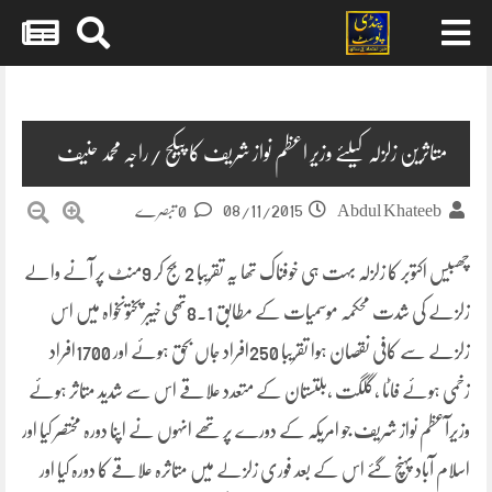
Skip
to
content
متاثرین زلزلہ کیلئے وزیر اعظم نواز شریف کا پیکج /راجہ محمد حنیف
08/11/2015
Abdul Khateeb
0 تبصرے
چھبیس اکتوبر کا زلزلہ بہت ہی خوفناک تھا یہ تقریبا 2 بج کر 9منٹ پر آنے والے
زلزلے کی شدت محکمہ موسمیات کے مطابق 8.1تھی خیبر پختونخواہ میں اس
زلزلے سے کافی نقصان ہوا تقریبا 250افراد جاں بحق ہوئے اور 1700افراد
زخمی ہوئے فاٹا ،گلگت ،بلتستان
کے متعدد علاقے اس سے شدید متاثر ہوئے
وزیرآعظم نواز شریف جو امریکہ کے دورے پر تھے انہوں نے اپنا دورہ مختصر کیا اور
اسلام آباد پہنچ گئے اس کے بعد فوری زلزلے میں متاثرہ علاقے کا دورہ کیا اور