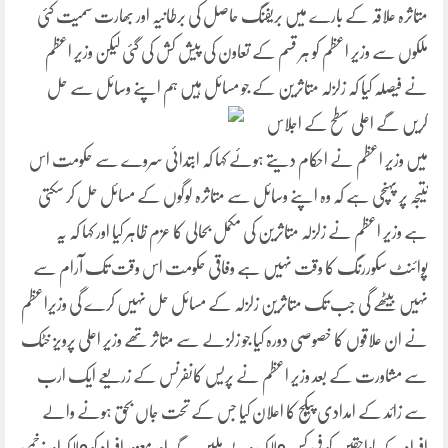
متاثرہ علاقہ کے بارے میں بریفنگ حاصل کی برطانیہ اور بھارت سمیت کئی
ملکوں سے وزیر اعظم کو ہر قسم کے تعاون کی پیش کش کی گئی لیکن وزیر اعظم
نے فیصلہ کیا کہ زلزلہ متاثرین کے جو
مسائل ہیں ہم اپنے وسائل سے حل
کریں گے اعلی سطح کے اجلاس
میں وزیر اعظم نے احکام دیتے ہوئے کہا کہ ابتدائی سروے سے حکومت اس
نتیجہ پر پہنچی ہے کہ وہ اپنے وسائل سے متاثرہ لوگوں کے مسائل حل کر سکتی
ہے وزیر اعظم نے زلزلہ متاثرین کی مکمل بحالی کا عزم ظاہر کیا اور کہا کہ یہ
پوائنٹ سکوررنگ کا وقت نہیں ہے وفاقی حکومت اس وقت تک آرام سے
نہیں بیٹھے گی جب تک متاثرین زلزلہ کے مسائل حل نہیں کرے گی وزیراعظم
نے ان علاقوں کا خصوصی دورہ کیا جو زلزلے سے متاثر تھے وزیر اعلی پرویز خٹک
سے مشاورت کے بعد وزیر اعظم نے پریس کانفرنس کے زریعے ایک ارب
سے زائد کے امدادی پیکج کا اعلان کیا جس کے تحت جاں بحق ہونے والے