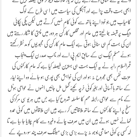
والے یہ کہتے سنائی دے رہے ہیں کہ یار حالات دیکھ کر کوئی فیصلہ کریں گئے
ابھی بہت وقت پڑا ہے اور آجکل کی سیاست میں اسی طرح کے لوگ
کامیاب ہیں جو خود اپنے ہاتھ سے کوئی کام نہیں کرتے ہیں لیکن پکی پکائی
دیگ پر قبضہ جما لیتے ہیں عام اور مخلص کارکن ہر دور میں پستی کا شکار رہتے ہیں
ان کی بہت کم ہی سنائی ہوتی ہے ایک عام کارکن کی مجبوریوں کو مد نظر رکھتے
ہوئے مسلم لیگ ن کے سابق ایم پی اے اور نائب صدر ن لیگ پنجاب
قمرالسلام راجہ نے یہ ایک بہت ہی بہترین فیصلہ کیا ہے کہ عام کارکنوں کی
عزت نفس بھی مجروح نہ ہو اور ان کی خواہش بھی پوری ہو جائے وہ اپنے لیڈر
کے ساتھ با آسانی اور بغیر کوئی خرچہ کیئے گھل مل جائیں انہوں نے عوامی ہوٹل
کے نام سے عوامی رابطہ مہم کا سلسلہ شروع کیا ہے جس میں ہر یو سی مرکز کی
سطح پر اپنے کارکنوں کے ساتھ ملاقاتیں کر رہے ہیں ان ملاقاتوں میں کوئی عمدہ
کھانے نہیں ہوتے ہیں ان میں صرف چائے وغیرہ سے کام چلایا جا رہا ہے تا
کہ کسی پر کوئی معاشی بوجھ نہ پڑے بڑی بڑی میٹنگ صرف چند سو روپے کے