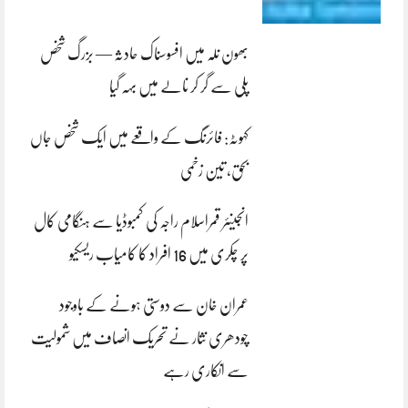
بھون نلہ میں افسوسناک حادثہ — بزرگ شخص
پلی سے گر کر نالے میں بہہ گیا
کہوٹہ: فائرنگ کے واقعے میں ایک شخص جاں
بحق، تین زخمی
انجینئر قمراسلام راجہ کی کمبوڈیا سے ہنگامی کال
پر چکری میں 16 افراد کا کامیاب ریسکیو
عمران خان سے دوستی ہونے کے باوجود
چودھری نثار نے تحریک انصاف میں شمولیت
سے انکاری رہے