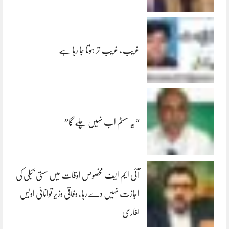
غریب، غریب تر ہوتا جا رہا ہے
“یہ سسٹم اب نہیں چلے گا”
آئی ایم ایف مخصوص اوقات میں سستی بجلی کی
اجازت نہیں دے رہا، وفاقی وزیر توانائی اویس
لغاری