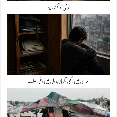
خوشی کا گمشدہ پتہ
الماری میں رکھی ڈگریاں، دل میں دفن خواب