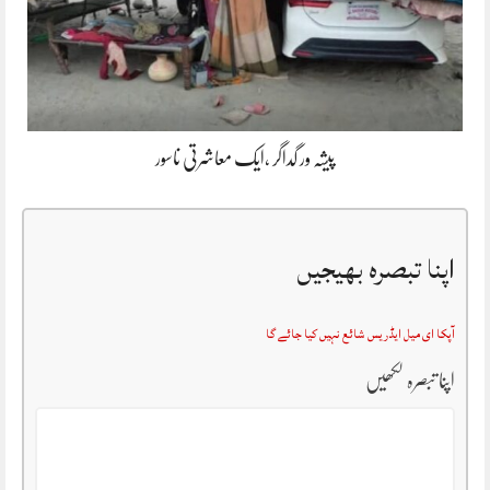
پیشہ ور گداگر ،ایک معاشرتی ناسور
اپنا تبصرہ بھیجیں
آپکا ای میل ایڈریس شائع نہیں کیا جائے گا
اپنا تبصرہ لکھیں