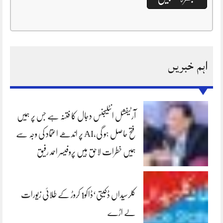
اہم خبریں
آرٹیفشل انٹلیجنس دجال کا فتنہ ہے جس پر ہمیں
فتح حاصل ہو گی،AI پر اندھے اعتماد کی وجہ سے
ہمیں خطرات لاحق ہیں پروفیسر احمد رفیق
کلرسیداں ڈکیتی‘ڈاکو1 کروڑ کے طلائی زیورات
لے اڑے