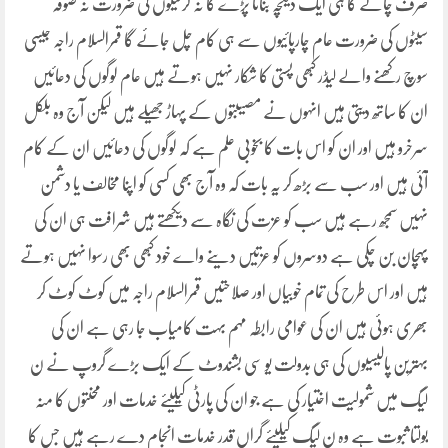
صرف چائے کا ہی ایک دیکچہ بنانا پڑے گا نہ کرسیوں کی ضرورت نہ صوفہ
سیٹوں کی ضرورت عام چارپائیوں سے ہی کام چل جائے گا قمرالسلام راجہ جیسی
سوچ رکھنے والے لیڈر کبھی پستی کا شکار نہیں ہوتے ہیں عام لوگوں کی دعائیں
ان کا ساتھ دیتی ہیں انہوں نے مصیبتوں کے پہاڑ جھیلے ہیں لیکن آج وہ بلکل
سرخرو ہیں اور ان کو اس بات کا بخوبی علم ہے کہ لوگوں کی دعائیں ان کے کام
آئی ہیں اور سب سے بڑھ کر یہ بات کہ وہ آج بھی کسی کو اپنا مخالف یا دشمن
نہیں سمجھ رہے ہیں سب کو عزت کی نگاہ سے دیکھتے ہیں شرافت ہی ان کی
پہچان بن چکی ہے دوسروں کو عزتیں دینے واے خود کبھی بھی رسوا نہیں ہوتے
ہیں اور اس طرح کی تمام خوبیاں اور صلاحتیں قمرالسلام راجہ میں کوٹ کوٹ کر
بھری ہوئی ہیں ان کی عوامی رابطہ مہم بہت کامیاب جا رہی ہے ان کی
بہترین پالیسیوں کی ہی بدولت یو سی بشندوٹ کے ایک بڑے گروپ نے ن
لیگ میں شمولیت اختیار کی ہے جو ان کی پارٹی کیلیئے خدمات اور محنتوں کا منہ
بولتا ثبوت ہے وہ ن لیگ کیلیئے گراں قدر خدمات انجام دے رہے ہیں جس کا