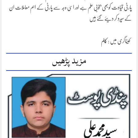
پارٹی قیادت کوبھی بخوبی علم ہے اور اسی وجہ سے پارٹی کے اہم معاملات ان
کے سپرد کر دیئے گئے ہیں
کیٹاگری میں :
کالم
مزید پڑھیں