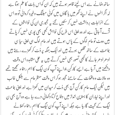
ساتھ بٹھانے سے اس لیئے قاصر ہوتے ہیں کہ ان کو اس بات کا علم ہوتا ہے
کہ اگر انہوں نے اپنے گھر میں یا گاؤں میں کوئی میٹنگ وغیرہ کروائی تو وہ اس
کے اخراجات برداشت نہیں کر سکیں گئے یہ مجبوری ان کی خواہشوں کے
آڑے آ جاتی ہے اور وہ اپنی اس طرح کی خواہش کبھی بھی پوری نہیں کر پاتے
ہیں ووٹ تو عام لوگوں کے پاس ہوتے ہیں اور عام لوگ ہی اپنی سیاسی
جماعت کے ساتھ مخلص ہوتے ہیں اور ایک جہگہ پر ڈٹ کر کھڑے رہتے ہیں
ادھر ادھر جانے کا کبھی تصور بھی نہیں کرتے ہیں یہ عملی مشاہدہ اس وقت
دیکھنے میں آ رہا ہے ایسے کارکن جو اپنے آپ کو ن لیگ کا اہم رہنماء سمجھتے تھے
وہ حالات و واقعات کے سامنے مجبور ہو کر اس وقت منظر عام سے بلکل غائب
ہیں لیکن ایک عام کارکن آج بھی ڈٹ کر میدان میں کھڑا ہے اور اپنی جماعت
اور اپنے لیڈران کا بہترین انداز میں دفاع کرتا دکھائی دے رہا ہے وہ آج بھی ن
لیگ کے گیت گا رہا ہے جبکہ اپنے آپ کو ن لیگ کا اہم رہنماء کہلانے