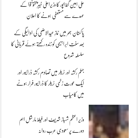
علی امین گنڈاپور کا وزیراعلیٰ خیبرپختونخوا کے
عہدے سے مستعفی ہونے کا اعلان
پاکستان بھر میں نمازِ عیدالاضحی کی ادائیگی کے
بعد سنتِ ابراہیمی کو زندہ رکھتے ہوئے قربانی کا
سلسلہ شروع
جہلم رکشہ اور ٹریلر میں تصادم رکشہ ڈرائیور اور
ایک عورت زخمی ٹریلر کا ڈرائیور فرار ہونے
میں کامیاب
وزیر اعظم شہباز شریف اور فیلڈ مارشل اہم
دورے پر سعودی عرب روانہ