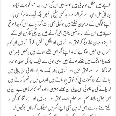
خرچے میں مکمل ہو جاتی ہیں عوام میں ان کی اس رابطہ مہم کو بہت زیادہ
پزیرائی مل رہی ہے قمر السلام راجہ کسی سٹیج پر نہیں بلکہ ایک عام کرسی پر
اپنے لوگوں کے درمیان بیٹھتے ہیں جو کوئی بھی بات کرنا چاہے اس کو پورا موقع
دیتے ہیں اس کے ساتھ ہنسی مذاق بھی کرتے ہیں ن لیگی کارکن ان کے
اپنے درمیان بیٹھا دیکھ کر خوش ہوتے ہیں اور بلکل مطمئن نظر آتے ہیں ان کو یہ
محسوس ہی نہیں ہوتا ہے کہ وہ اپنے گھر میں بیٹھے ہوئے ہیں یا کہیں باہر کسی
جلسے یا میٹنگ میں بیٹھے ہوئے ہیں ایسی ہوتی ہے ایک لیڈر کی سوچ جو عمدہ
کھانا کھانے سے خوش نہیں ہوتے ہیں بلکہ ایک عام اور چھوٹی سی پیالی میں
چائے کے دو گھونٹ پی کر خوش ہو جاتے ہیں اور دل میں یہ تصور کرتے ہیں
کہ چائے کی یہ چھوٹی سی پیالی ان کیلیئے بہترین و عمدہ قسم کا کھانا ہی ہے ان کی
اس عوامی رابطہ مہم سے عوام بہت خوش ہو رہے ہیں اور بے شمار کارکن یہ
کہتے سنے جا رہے ہیں کہ میں بھی اپنے گھر میں میٹنگ کرواؤں گا کیوں کہ