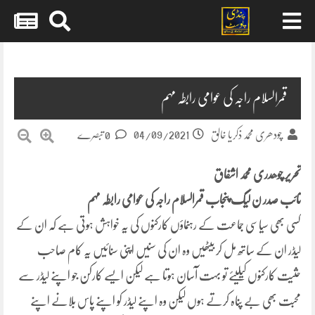
Skip
to
content
قمرالسلام راجہ کی عوامی رابطہ مہم
04/09/2021
چودھری محمد ذکریا خالق
0 تبصرے
تحریر چوھدری محمد اشفاق
نائب صدر ن لیگ پنجاب قمرالسلام راجہ کی عوامی رابطہ مہم
کسی بھی سیاسی جماعت کے رہنماؤں کارکنوں کی یہ خواہش ہوتی ہے کہ ان کے
لیڈر ان کے ساتھ مل کر بیٹھیں وہ ان کی سنیں اپنی سنائیں یہ کام صاحب
حثیت کارکنوں کیلیئے تو بہت آسان ہوتا ہے لیکن ایسے کارکن جو اپنے لیڈر سے
محبت بھی بے پناہ کرتے ہوں لیکن وہ اپنے لیڈر کو اپنے پاس بلانے اپنے