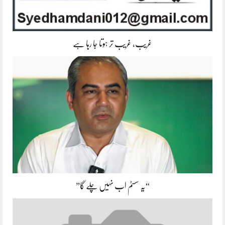
غریب، غریب تر ہوتا جا رہا ہے
“یہ سسٹم اب نہیں چلے گا”