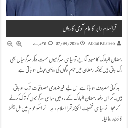
قمرالسلام راجہ کا عام آدمی کارواں
07/04/2025
Abdul Khateeb
0 تبصرے
رمضان المبارک کا مہینہ آتا یے تو سیاسی سرگرمیوں سمیت دیگر سرگرمیاں بھی
رک جاتی ہیں کیونکہ رمضان میں تمام لوگوں کی روٹین تبدیل ہو جاتی ہے
ہر کوئی مصروف ہو جاتا ہے اس لیے غیر ضروری مصروفیات ترک ہو جاتی
ہیں۔مگر اس دفعہ رمضان المبارک کے ماہ میں سیاسی سرگرمیوں کو ترک کرنے
کے بجائے سیاسی شخصیت انجینئر قمر الاسلام راجہ نے اسکو عوام میں مل بیٹھنے
کا ذریعہ بنا لیا۔