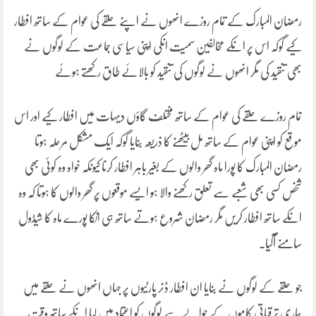
رمضان المبارک کے تمام روزے انھوں نے اپنے حلقے کی عوام کے ساتھ افطار
کیے گوکہ اس پر انکے مخالفین سمیت انکی اپنی سیاسی جماعت کے لوگوں نے
بھی تنقید کی مگر انھوں نے لوگوں کی تنقید کو بالائے طاق رکھتے ہوئے
تمام روزے حلقے کی عوام کے ساتھ مختلف گاؤں دیہات میں افطار کیے اور اس
موقع کو اپنی عوام کے ساتھ مل بیٹھنے کا ذریعہ بنایا گوکہ ایک مشکل مرحلہ ہوتا
رمضان المبارک کا پورا ماہ گھر والوں کے بغیر باہر افطار کرنا کیونکہ خواہ وہ کوئی بھی
شخص کسی بھی شعبے سے تعلق رکھنے والا ہو ایسے موقعوں پر گھر والوں کا ہوتا کہ وہ
انکے ساتھ افطار کریں مگر رمضان شروع ہوتے ساتھ ہی انکا پورے ماہ کا شیڈول
سامنے آگیا۔
جو حلقے کے لوگوں نے بنایا ان افطار ڈنر پارٹیوں پر جہاں انھوں نے حلقے میں
جاری ترقیاتی کاموں کے حوالے سے لوگوں کو اعتماد میں لیا انکے ساتھ وقت