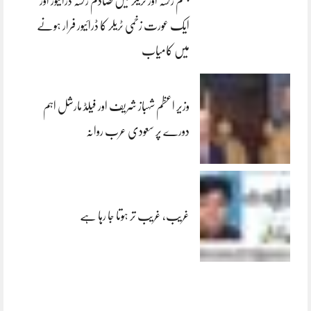
جہلم رکشہ اور ٹریلر میں تصادم رکشہ ڈرائیور اور
ایک عورت زخمی ٹریلر کا ڈرائیور فرار ہونے
میں کامیاب
وزیر اعظم شہباز شریف اور فیلڈ مارشل اہم
دورے پر سعودی عرب روانہ
غریب، غریب تر ہوتا جا رہا ہے