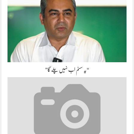
“یہ سسٹم اب نہیں چلے گا”