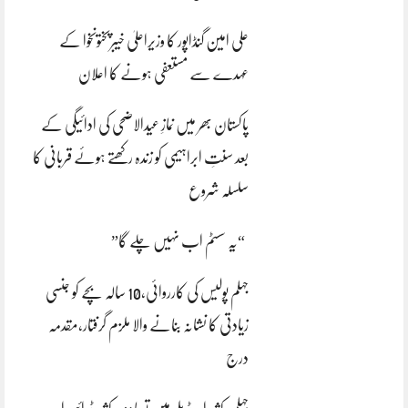
علی امین گنڈاپور کا وزیراعلیٰ خیبرپختونخوا کے
عہدے سے مستعفی ہونے کا اعلان
پاکستان بھر میں نمازِ عیدالاضحی کی ادائیگی کے
بعد سنتِ ابراہیمی کو زندہ رکھتے ہوئے قربانی کا
سلسلہ شروع
“یہ سسٹم اب نہیں چلے گا”
جہلم پولیس کی کارروائی،10 سالہ بچے کو جنسی
زیادتی کا نشانہ بنانے والا ملزم گرفتار،مقدمہ
درج