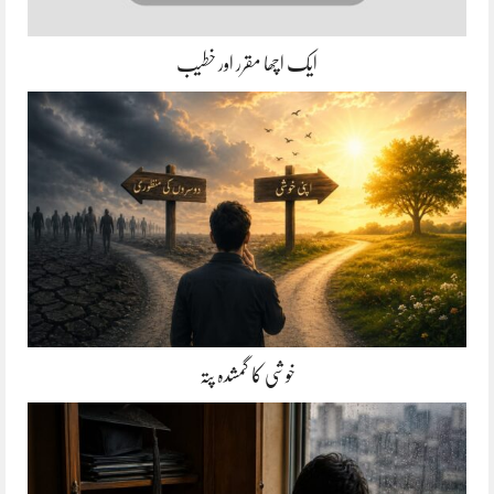
ایک اچھا مقرر اور خطیب
خوشی کا گمشدہ پتہ