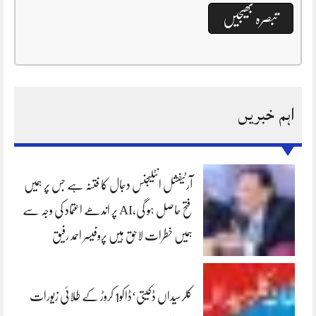
اہم خبریں
آرٹیفشل انٹلیجنس دجال کا فتنہ ہے جس پر ہمیں
فتح حاصل ہو گی،AI پر اندھے اعتماد کی وجہ سے
ہمیں خطرات لاحق ہیں پروفیسر احمد رفیق
کلرسیداں ڈکیتی‘ڈاکو1 کروڑ کے طلائی زیورات