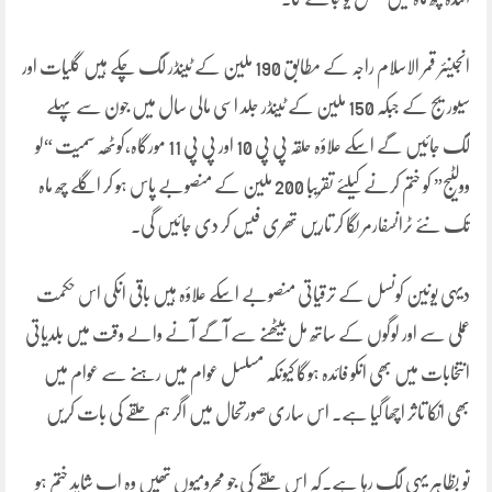
انجینئر قمر الاسلام راجہ کے مطابق 190 ملین کے ٹینڈر لگ چکے ہیں گلیات اور
سیوریج کے جبکہ 150 ملین کے ٹینڈر جلد اسی مالی سال میں جون سے پہلے
لگ جائیں گے اسکے علاؤہ حلقہ پی پی 10 اور پی پی 11 مورگاہ،کوٹھہ سمیت “لو
وولٹیج” کو ختم کرنے کیلئے تقریبا 200 ملین کے منصوبے پاس ہو کر اگلے چھ ماہ
تک نئے ٹرانسفارمر لگا کر تاریں تھری فیس کر دی جائیں گی۔
دیہی یونین کونسل کے ترقیاتی منصوبے اسکے علاؤہ ہیں باقی انکی اس حکمت
عملی سے اور لوگوں کے ساتھ مل بیٹھنے سے آگے آنے والے وقت میں بلدیاتی
انتخابات میں بھی انکو فائدہ ہوگا کیونکہ مسلسل عوام میں رہنے سے عوام میں
بھی انکا تاثر اچھا گیا ہے۔ اس ساری صورتحال میں اگر ہم حلقے کی بات کریں
تو بظاہر یہی لگ رہا ہے۔کہ اس حلقے کی جو محرومیوں تھیں وہ اب شاید ختم ہو