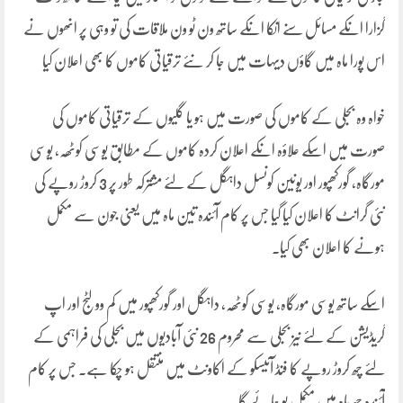
گزارا انکے مسائل سنے انکا انکے ساتھ ون ٹو ون ملاقات کی تو وہی پر انھوں نے
اس پورا ماہ میں گاؤں دیہات میں جا کر نئے ترقیاتی کاموں کا بھی اعلان کیا
خواہ وہ بجلی کے کاموں کی صورت میں ہو یا گلیوں کے ترقیاتی کاموں کی
صورت میں اسکے علاؤہ انکے اعلان کردہ کاموں کے مطابق یوسی کوٹھہ، یوسی
مورگاہ، گورکھپور اور یونین کونسل داہگل کے لئے مشترکہ طور پر 3 کروڑ روپے کی
نئی گرانٹ کا اعلان کیا گیا جس پر کام آئندہ تین ماہ میں یعنی جون سے مکمل
ہونے کا اعلان بھی کیا۔
اسکے ساتھ یوسی مورگاہ، یوسی کوٹھہ، داہگل اور گورکھپور میں کم وولٹج اور اپ
گریڈیشن کے لئے نیز بجلی سے محروم 26 نئی آبادیوں میں بجلی کی فراہمی کے
لئے چھ کروڑ روپے کا فنڈ آئیسکو کے اکاونٹ میں منتقل ہو چکا ہے۔ جس پر کام
آئندہ چھ ماہ میں مکمل یو جائے گا۔