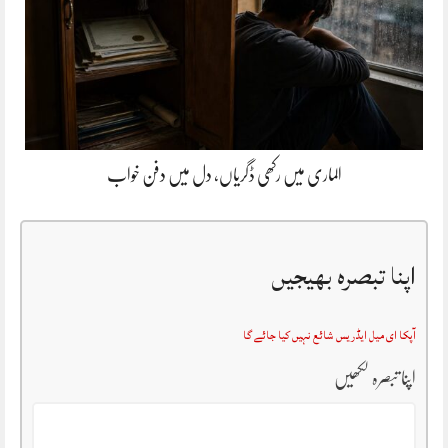
الماری میں رکھی ڈگریاں، دل میں دفن خواب
اپنا تبصرہ بھیجیں
آپکا ای میل ایڈریس شائع نہیں کیا جائے گا
اپنا تبصرہ لکھیں