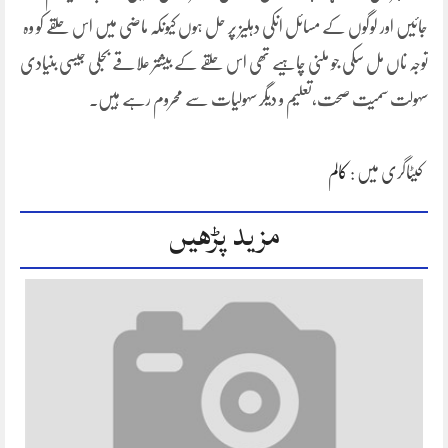
جائیں اور لوگوں کے مسائل انکی دہلیز پر حل ہوں کیونکہ ماضی میں اس حلقے کو وہ
توجہ ناں مل سکی جو ملنی چاہیے تھی اس حلقے کے بیشتر علاقے بجلی جیسی بنیادی
سہولت سمیت صحت،تعلیم و دیگر سہولیات سے محروم رہے ہیں۔
کیٹاگری میں :
کالم
مزید پڑھیں