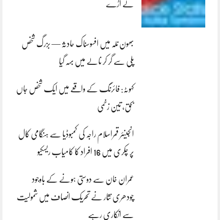
لے اڑے
بھون نلہ میں افسوسناک حادثہ — بزرگ شخص
پلی سے گر کر نالے میں بہہ گیا
کہوٹہ: فائرنگ کے واقعے میں ایک شخص جاں
بحق، تین زخمی
انجینئر قمراسلام راجہ کی کمبوڈیا سے ہنگامی کال
پر چکری میں 16 افراد کا کامیاب ریسکیو
عمران خان سے دوستی ہونے کے باوجود
چودھری نثار نے تحریک انصاف میں شمولیت
سے انکاری رہے