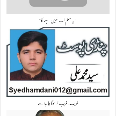
“یہ سسٹم اب نہیں چلے گا”
غریب، غریب تر ہوتا جا رہا ہے