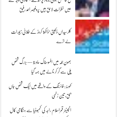
ہمیں خطرات لاحق ہیں پروفیسر احمد رفیق
کلرسیداں ڈکیتی‘ڈاکو1 کروڑ کے طلائی زیورات
لے اڑے
بھون نلہ میں افسوسناک حادثہ — بزرگ شخص
پلی سے گر کر نالے میں بہہ گیا
کہوٹہ: فائرنگ کے واقعے میں ایک شخص جاں
بحق، تین زخمی
انجینئر قمراسلام راجہ کی کمبوڈیا سے ہنگامی کال