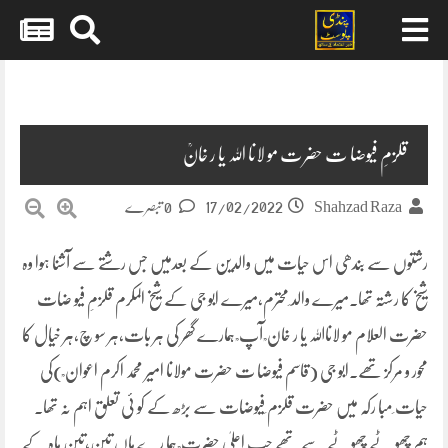
Skip
to
content
قلزمِ فیوضا ت حضرت مو لانا اللہ یا ر خانؒ
17/02/2022
Shahzad Raza
0 تبصرے
رشتوں سے بندھی اس حیات میں والدین کے بعدمیں جس رشتے سے آشنا ہوا وہ
شیخ کا رشتہ تھا۔میرے والد ِمحترم،میرے ابو جی کے شیخ المکرم قلزمِ فیو ضات
حضرت العلام مو لانااللہ یا ر خان ؒ آپ ؒ ہمارے گھر کی ہر بات،ہر سو چ،ہر خیال کا
محور و مرکز تھے۔ابو جی (قاسم فیوضا ت حضرت مولانا امیر محمد اکرم اعوان ؒ)کی
حیات ِمبا رکہ میں حضرت قلزم ِفیوضات سے بڑھ کے کو ئی تعلق اہم نہ تھا۔
ہم چھو ٹے چھوٹے سے تھے جب اعلیٰ حضرت ؒ ہما رے ہاں تین،تین ماہ کے