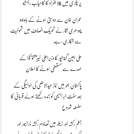
پر چکری میں 16 افراد کا کامیاب ریسکیو
عمران خان سے دوستی ہونے کے باوجود
چودھری نثار نے تحریک انصاف میں شمولیت
سے انکاری رہے
علی امین گنڈاپور کا وزیراعلیٰ خیبرپختونخوا کے
عہدے سے مستعفی ہونے کا اعلان
پاکستان بھر میں نمازِ عیدالاضحی کی ادائیگی کے
بعد سنتِ ابراہیمی کو زندہ رکھتے ہوئے قربانی کا
سلسلہ شروع
جہلم رکشہ اور ٹریلر میں تصادم رکشہ ڈرائیور اور