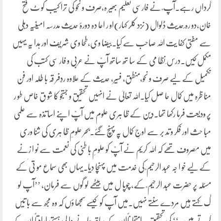
گرداں رہے۔آپ ؒ نے فارسی تعلیم بھیر ہ،صرف و نحو کی ترا کیب کو ٹ فتح
خان،دو رہ ٔحدیث ڈلوال (نزد کلر کہار)او ر اعا دہ دورۂ حدیث مدرسہ امینیہ دہلی
سے مفتی کفا یت اللہ صاحب سے کیا۔بیضا وی،طحا وی شریف اور ہدا یہ یہیں
مکمل کیں۔درس ِنظا می کے سا تھ ساتھ آپؒ نے عربی و فار سی کتب کی
تکمیل کے لیے صرف و نحو،منطق، فسیر، حدیث کے علاوہ ردِفر قہ با طلہ اور فن
ِمنا ظرہ میں کمال حا صل کیا۔اللہ تعالیٰ نے انہیں تحقیق و جستجو کا شو ق خاص طو ر
پر ودیعت فرما رکھا تھا۔دین کے ظا ہری علوم میں آپؒ اپنے اسا تذہ سے علمی
مبا حث اور فکر و تد بر سے اوجِ کمال پہ پہنچ گئے۔بحر علومِ ظا ہری کی شنا وری
میں مصروف تھے کہ اللہ کریم نے آپؒ کو علومِ با طنی کی نعمت سے نو ا زنے
کے لیے خو ا جہ عبد الرحیم ؒ کی خدمت میں پہنچا دیا۔یہاں بھی سماع مو تی ٰکے
مسئلہ پر حضرت عبد الرحیم ؒ کے، چوپا ل میں بیٹھے لو گوں سے فرمان، ’’آپ لو
گ کہتے ہیں مردے سنتے نہیں۔میں آپ کو کیسے سمجھا ؤں کہ وہ مجھ سے با تیں
کرتے ہیں۔‘‘ کی تحقیق پہ امتحا ناًان کے ساتھ جا نے وا لی ہستی ارادتاً ان کے