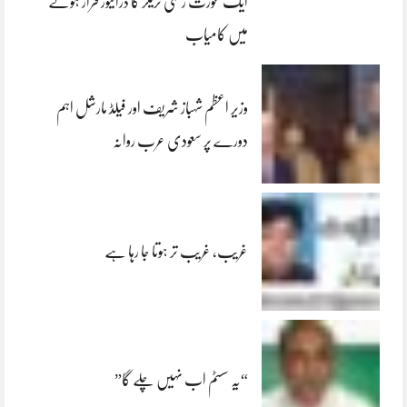
ایک عورت زخمی ٹریلر کا ڈرائیور فرار ہونے
میں کامیاب
وزیر اعظم شہباز شریف اور فیلڈ مارشل اہم
دورے پر سعودی عرب روانہ
غریب، غریب تر ہوتا جا رہا ہے
“یہ سسٹم اب نہیں چلے گا”