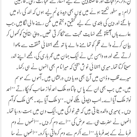
ن،ذکر،مرا قبات اور خا لصتا ًدین کے لیے اسفار سے عبا رت رہی۔قا رئین
کرام! یہ سطور لکھتے ہو ئے میں یو ں بھی دیدۂ پُرنم لیے ہو ں کہ اللہ کی راہ میں
جا گنے اور دین کی بلندی کے لیے تحقیق و جستجو میں مگن رہنے وا لی نگا ہیں،جب
ہما رے ہاں آتیںتو مجھے نہا یت محبت سے تکا کر تی تھیں۔دینی حقائق کو کھو ل کر
بیا ن کرنے وا لے قلم کو تھا منے وا لے ہا تھ مجھے انتہا ئی شفقت سے چھو ا
کرتے تھے اور وہ دامن جس نے ایک جہا ن میں گہر باری کی،مجھے اپنے اندر
سمیٹا کرتا تھا۔میری انتہا ئی خو ش بختی کہ میرا نا م بھی انہوں نے ہی رکھا۔
میرے قلب و ذہن میں آج بھی وہ یا دیں درخشاں ہیں۔آمو ں کے مو سم
میں، میں جب بھی ان کے پا س جا تا وہ ملک احمد نوا ز صاحب کو پکا رتے ’’احمد
نواز ملک آیا اے۔امب دیووئی ملکے نوں۔‘‘(ملک آیا ہے۔بھئی ملک کو آم
دیں۔)میری والدہ بتا تی ہیں کہ شیر خو ارگی میں،ایک د ن میں بہت رو رہا تھا۔
انھوں نے حضرت جی ؒ سے عرض کی ’’اسے دم کر دیں۔‘‘انھوں نے دم
فرما نے کے بعد فرما یا، ’’اسے اکرم سے دم کرواتی رہا کرو۔‘‘انھوں نے سا