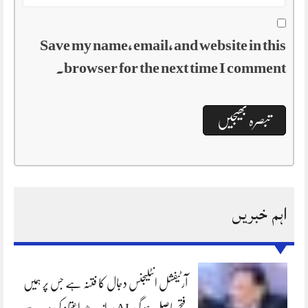
Save my name, email, and website in this
browser for the next time I comment.
اہم خبریں
آرٹیفشل انٹلیجنس دجال کا فتنہ ہے جس پر ہمیں
فتح حاصل ہو گی،AI پر اندھے اعتماد کی وجہ سے