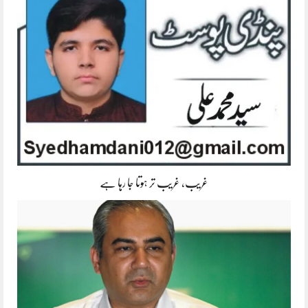
غریب، غریب تر ہوتا جا رہا ہے