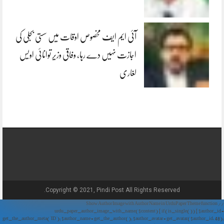
آئی ایم ایف مخصوص اوقات میں سستی بجلی کی
اجازت نہیں دے رہا، وفاقی وزیر توانائی اویس
لغاری
Copyright © 2021, Pindi Post All Rights Reserved.
// Show Author Image with Author Name in UrduPaper Theme function
urdu_paper_author_image_with_name($content) { if (is_single()) { $author_id =
get_the_author_meta('ID'); $author_name = get_the_author(); $author_avatar = get_avatar($author_id, 48);