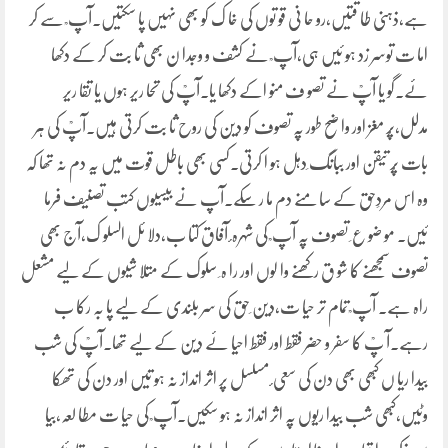
ہے،ذہنی طا قتیں،رو حا نی قو توں کی خا ک کو بھی نہیں پا سکتیں۔آپ ؒ سے کر
اما ت توسر زد ہو ئیں ہی،آپ ؒ نے کشف و وجدا ن بھی ثا بت کر کے دکھا
ئے۔گو یا آپؒ نے تصو ف منو اکے دکھا یا۔آپؒ کی تحا ریر ہوں یا تقا ریر
مدلل،پُر مغز اور وا ضح طور پہ تصوف کو دین کی روح ثا بت کرتی ہیں۔آپؒ کی ہر
بات پُر تیقن اور ببانگ ِدہل ہو ا کرتی۔کسی بھی باطل قوت میں یہ دم نہ تھا کہ
وہ اس مردِحق کے سا منے دم ما ر سکے۔آپ نے بیسیوں کتب تصنیف فرما
ئیں۔ مو ضو ع ِ تصوف پہ آپ ؒ کی شہرہ ٔ آفاق کتا ب،دلا ئل السلو ک،آج بھی
تصوف سمجھنے کا شو ق رکھنے وا لوں اور را ہ ِ سلوک کے متلا شیوں کے لیے مشعل
راہ ہے۔ آپ ؒ تمام تر حیا ت،دین ِحق کی سر بلندی کے لیے پا بہ رکا ب
رہے۔آ پؒ کا سفر و حضر فقط اور فقط احیا ئے دین کے لیے تھا۔آپؒ کی شب
بیدا ریا ں کبھی بھی دن کی سعی ٔ مسلسل پر اثر انداز نہ ہو تیں اور دن کی تھکا
وٹیں،کبھی شب بیدا ریوں پہ اثر انداز نہ ہو سکیں۔آپ ؒ کی حیا ت مطا لعہ،بیا