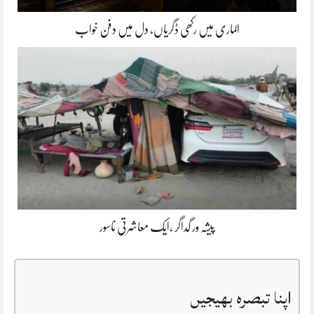
الماری میں رکھی ڈگریاں، دل میں دفن خواب
پیشہ ور گداگر ،ایک معاشرتی ناسور
اپنا تبصرہ بھیجیں