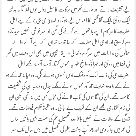
لیے تشریف لا تے اور ہمارے گھرمیں برکات کا سیل ِرواں یو ں اُمڈ آتا کہ ہر لمحہ
ایک رو نق،ایک گہما گہمی کا احسا س لیے ہو تا، وا لدہ (امی جی) کے لیے اعلیٰ
حضرت ؒ کا ہر کام اپنے ہا تھوں سے کرنے کی لگن اور سر خو شی انھیں مزید تازہ
دم کر دیتی اور ابو جی اعلیٰ حضرت ؒ کے سا تھ سا تھ ان کے لیے آنے وا لے
مہمانوں کی مدا رات میں سر گرم دکھا ئی دیتے۔بچپن میں بھی اس وقت میں گھر
کی فضا میں رو نق اور ٹہرا ؤکو وا ضح طور پہ محسوس کرتا۔آہستہ آہستہ مجھے اعلیٰ
حضرت جی ؒکی ذات ایک کو ہ ِفلک بوس محسوس ہو نے لگی۔وہ میا نہ قد کے ہو
نے کے با وجود نہایت قد آور محسوس ہو نے لگے۔جلال و دبدبہ ان کی شخصیت
کا حصہ تھے۔ان کی نگا ہو ں کی تاب لا نے کی مجال کسی میں نہ تھی لیکن ان
کی نرم گفتا ری مجھے ان کے قریب لے جا تی۔ وہ حقیقتاً قلزمِ فیوضا ت تھے۔
زندگی کے حالا ت نے انہیں با قا عدہ تحصیل ِعلم کی مہلت بیس با ئیس سا ل
کی عمر میں جا کر دی اور پھر آپؒ دشت ِعلم کی تحصیل میں دس سا ل تک سر