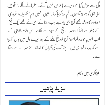
دگی سے عرض کیا ’’وہ میرے ہا تھ ہی نہیں آتے۔‘‘فرمانے لگے، ’’آؤ میں
اپنی بیٹی کو دم بتا تا ہوں۔ تم خود کرلیا کرنا۔‘‘یوں انہیں دم سکھا یا۔۱۸فروری
۱۹۸۴ء کا وہ لمحہ مجھے آج بھی یا دہے جب رضا ئے الٰہی نے مجھے ایک شیخ
کے پہلو سے اٹھا کر دوسرے شیخ کے سینہ سے لگا دیا۔اس وقت ابو جی کے
قلب اطہر پہ جو درد اُترا‘وہ‘ آج خو د شیخ بننے کے بعد میرے دل میں یو ں اُتر رہا
ہے کہ ہر ما ہ فروری میں اپنے قلب کی گہرا ئی کا اندازہ نئے سرے سے ہو تا
ہے۔
کیٹاگری میں :
کالم
مزید پڑھیں