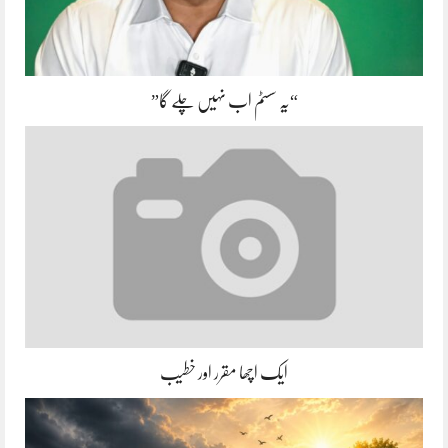
“یہ سسٹم اب نہیں چلے گا”
ایک اچھا مقرر اور خطیب