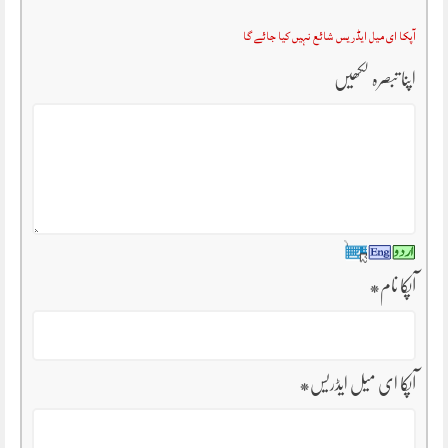
آپکا ای میل ایڈریس شائع نہیں کیا جائے گا
اپنا تبصرہ لکھیں
آپکا نام
*
آپکا ای میل ایڈریس
*