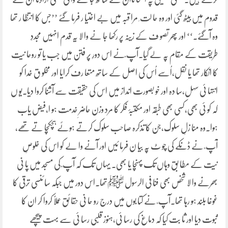
قدوم میں بیٹھ گئی اور وہ حا لت ِ مرا قبہ میں بے اختیا ر فرما گئے ’’جس کا انتظا ر تھا
وہ آگئے۔‘‘ اور پھر تصو ف کے زینہ پر رکھا جا نے وا لا یہ قدم انہیں مجددِ
طریقت کے مقام پہ لے گیا۔آپ ؒنے اس دورِ پر فتن میں جب یا تو روحا نیت
کا انکار تھا یا نقل،اُسے اُس کی اصل کے ساتھ متعا رف کرایا اور مخلو ق خدا کو
انتہا ئی سہل،سا دہ اور خو بصورت انداز میں اس کی حقیقت سے آشنا کروا دیا۔یو ں
کہ کو ئی بھی،کسی بھی طبقہ اور مکتبۂ فکر کا مرد وزن حاضرِ خدمت ہو ا،فیض یاب
ہوا۔وہ منا زلِ سلوک،جن کا تذکرہ صاحب سلوک کرتے ہوئے ہچکچا تے تھے،
آپ ؒ نے ڈنکے کی چو ٹ پہ بیا ن فرما ئیں اور آنے وا لے کو اس کی خلوصِ
نیت کے مطا بق وہاں تک پہنچا یا بھی۔ یہاں تک کہ آپ ؒ کی مسجد میں پا نی
بھرنے وا لا شخص بھی فنا فی الرسول ﷺتھا۔اس دور میں جبکہ سا ئنسی ترقی کا
غوغا بلند ہو رہا تھا۔آپ ؒ نے کتا بوں میں درج رو حا نی حقا ئق عملًا کروا کر ان کا
ثبوت دیا اور ثا بت کیا کہ دماغ کی رسا ئی،ہنوز قلبی رسا ئی سے بہت پیچھے