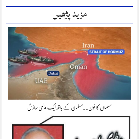
مزید پڑھیں
مسلمان کا خون۔۔مسلمان کے ہاتھ ایک عالمی سازش