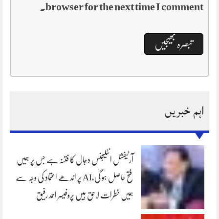
browser for the next time I comment.
اہم خبریں
آرٹیفشل انٹلیجنس دجال کا فتنہ ہے جس پر ہمیں
فتح حاصل ہو گی،AI پر اندھے اعتماد کی وجہ سے
ہمیں خطرات لاحق ہیں پروفیسر احمد رفیق