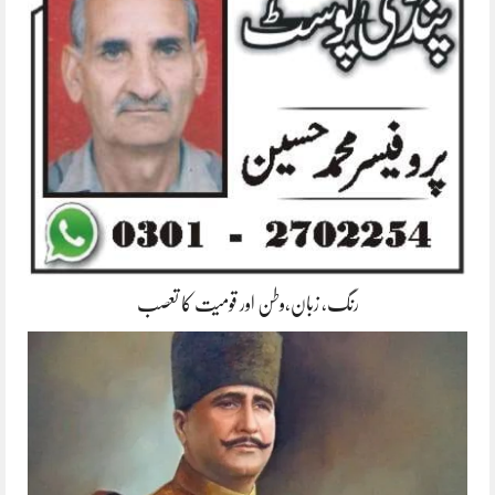
رنگ، زبان،وطن اور قومیت کا تعصب