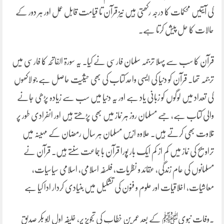
کی آیتیں محکمات کا درجہ رکھتی ہیں نیز قرآن تا قیامت قابل عمل اور ہر دور کے
حالات کا حل پیش کرتا ہے۔
قرآن کا سب سے پہلا ترجمہ سلمان فارسی نے کیا۔ یہ سورۃ الفاتحہ کا فارسی میں
ترجمہ تھا۔ قرآن کو دنیا کی ایسی واحد کتاب کی بھی حیثیت حاصل ہے جو لاکھوں
کی تعداد میں لوگوں کو زبانی یاد ہے اور یہ دنیا میں سب سے زیادہ پڑھی جانے
والی کتاب ہے، جسے مسلمان روز ہر نماز میں بھی پڑھتے ہیں اور انفرادی طور پر
تلاوت بھی کرتے ہیں۔ علاوہ ازیں مسلمان ہر سال رمضان کے مہینہ میں
تراویح کی نماز میں کم از کم ایک بار پورا قرآن با جماعت سنتے ہیں۔ قرآن نے
مسلمانوں کی عام زندگی، عقائد و نظریات، فلسفہ اسلامی، اسلامی سیاسیات،
معاشیات، اخلاقیات اور علوم و فنون کی تشکیل میں بنیادی کردار ادا کیا ہے
۔وفات نبویﷺ کے بعد عمر بن خطاب کی تجویز پر، خلیفہ اول ابو بکر صدیق