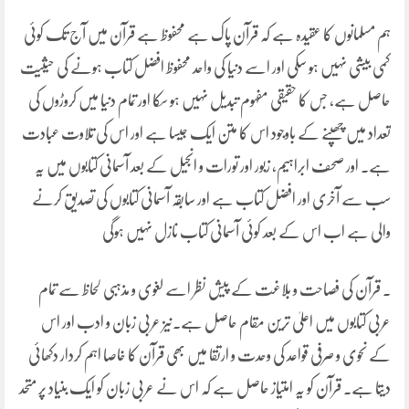
ہم مسلمانوں کا عقیدہ ہے کہ قرآن پاک ہے محفوظ ہے قرآن میں آج تک کوئی
کمی بیشی نہیں ہو سکی اور اسے دنیا کی واحد محفوظ افضل کتاب ہونے کی حیثیت
حاصل ہے، جس کا حقیقی مفہوم تبدیل نہیں ہو سکا اور تمام دنیا میں کروڑوں کی
تعداد میں چھپنے کے باوجود اس کا متن ایک جیسا ہے اور اس کی تلاوت عبادت
ہے۔ اور صحف ابراہیم، زبور اور تورات و انجیل کے بعد آسمانی کتابوں میں یہ
سب سے آخری اور افضل کتاب ہے اور سابقہ آسمانی کتابوں کی تصدیق کرنے
والی ہے اب اس کے بعد کوئی آسمانی کتاب نازل نہیں ہوگی
۔ قرآن کی فصاحت و بلاغت کے پیش نظر اسے لغوی و مذہبی لحاظ سے تمام
عربی کتابوں میں اعلیٰ ترین مقام حاصل ہے۔نیز عربی زبان و ادب اور اس
کے نحوی و صرفی قواعد کی وحدت و ارتقا میں بھی قرآن کا خاصا اہم کردار دکھائی
دیتا ہے۔ قرآن کو یہ امتیاز حاصل ہے کہ اس نے عربی زبان کو ایک بنیاد پر متحد