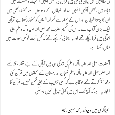
کی حکایتیں بھی بیان کی گئی ہیں قرآن کی بعض آیتیں اہمیت و فضیلت میں
زیادہ ہیں، بعض آیتیں انہیں حسد اور شیطان کے وسوسوں سے محفوظ رکھتی ہیں
ان کا پڑھنا شیطان اور اس کے تسلط سے گھر اور انسان کو محفوظ رکھتا ہے قرآن
ایک بڑی کتاب ہے۔ اس کی تقسیم حضرت محمد صلی اللہ علیہ و آلہ وسلم اپنی
زندگی میں فرما چکے تھے اور یہ رہنمائی کر چکے تھے کہ کس آیت کو کس سورت میں
کہاں رکھنا ہے۔
آنحضرت صلی اللہ علیہ و آلہ وسلم کی زندگی ہی میں قرآن کے بے شمار حافظ تھے
اور حضور صلی اللہ علیہ و آلہ وسلم شعبان اور رمضان کے مہینوں میں قرآن کئی
دفعہ ختم کرتے تھے جو ظاہر ہے کہ کسی ترتیب کے بغیر ممکن نہیں۔ قرآن کا
اعجاز یہ ہے کہ آج تک اس میں کوئی تبدیلی نہیں ہو سکی۔
کیٹاگری میں :
پروفیسر محمد حسین
،
کالم