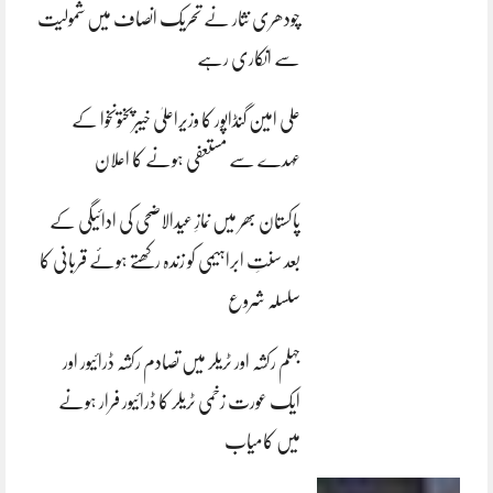
چودھری نثار نے تحریک انصاف میں شمولیت
سے انکاری رہے
علی امین گنڈاپور کا وزیراعلیٰ خیبرپختونخوا کے
عہدے سے مستعفی ہونے کا اعلان
پاکستان بھر میں نمازِ عیدالاضحی کی ادائیگی کے
بعد سنتِ ابراہیمی کو زندہ رکھتے ہوئے قربانی کا
سلسلہ شروع
جہلم رکشہ اور ٹریلر میں تصادم رکشہ ڈرائیور اور
ایک عورت زخمی ٹریلر کا ڈرائیور فرار ہونے
میں کامیاب