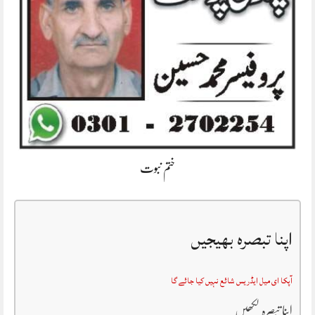
ختم نبوت
اپنا تبصرہ بھیجیں
آپکا ای میل ایڈریس شائع نہیں کیا جائے گا
اپنا تبصرہ لکھیں