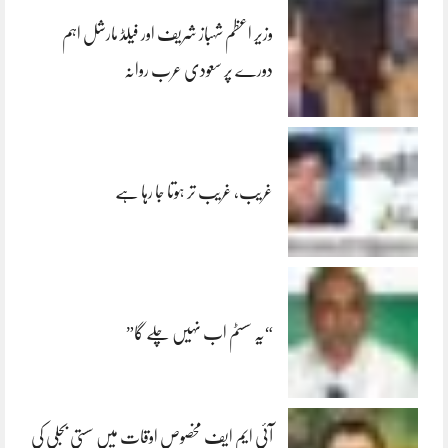
وزیر اعظم شہباز شریف اور فیلڈ مارشل اہم
دورے پر سعودی عرب روانہ
غریب، غریب تر ہوتا جا رہا ہے
“یہ سسٹم اب نہیں چلے گا”
آئی ایم ایف مخصوص اوقات میں سستی بجلی کی