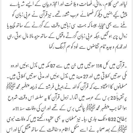
کیااور حسن کلام، روانی، فصاحت و بلاغت اور اعجاز و بیان کے ایسے شہ پارے
پیش کیے جنہیں دیکھ کر فصحائے عرب ششدر تھے۔ نیز قرآن نے عربی زبان کو
مٹنے سے بھی بچایا، جیسا کہ بہت سی زبانیں وقت کے گزرنے کے ساتھ ناپید یا
زوال پزیر ہو گئیں جبکہ عربی زبان گزرتے وقتوں کے ساتھ مزید مالا مال ہوتی رہی
اور قدیم و جدید تمام تقاضوں سے خود کو ہم آہنگ رکھا
.قرآن میں کل 114 سورتیں ہیں جن میں سے 87 مکہ میں نازل ہوئیں اور وہ
مکی سورتیں کہلاتی ہیں اور 27 مدینہ میں نازل ہوئیں اور مدنی سورتیں کہلاتی ہیں۔
مسلمانوں کا اعتقاد ہے کہ قرآن کو اللہ نے جبریل فرشتہ کے ذریعہ پیغمبر محمدﷺ
پر تقریباً 23 برس کے عرصہ میں اتارا۔ نزول قرآن کا یہ سلسلہ اس وقت شروع
ہوا تھا جب پیغمبر محمدﷺ چالیس برس کے تھے اور ان کی وفات سنہ 11ھ
بمطابق 632ء تک جاری رہا۔ نیز مسلمان یہ بھی عقیدہ رکھتے ہیں کہ وفات نبوی
ﷺکے بعد صحابہ نے اسے مکمل اہتمام و حفاظت کے ساتھ منتقل کیا اور اس