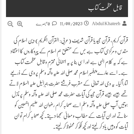
قابل عظمت کتاب
11/08/2023
Abdul Khateeb
0 تبصرے
قرآن کریم، قرآن مجید یا قرآن شریف (عربی: القرآن الکریم) دین اسلام کی
مقدس و مرکزی کتاب ہے جس کے متعلق ہم اسلام کے پیروکاروں کا اعتقاد
ہے کہ یہ کلام الہی ہے اور اسی بنا پر یہ انتہائی محترم و قابل عظمت کتاب
ہے۔ اسے ہمارے پیغمبر اسلام محمد صلی اللہ علیہ وآلہ وسلم پر وحی کے ذریعے
اتارا گیا۔ یہ وحی اللہ تعالیٰ کے مقرب فرشتے حضرت جبرائیل علیہ السلام لاتے
تھے جیسے جیسے قرآن مجید کی آیات حضرت محمد صلی اللہ علیہ وآلہ وسلم پر نازل
ہوتیں آپ صلی علیہ وآلہ وسلم اسے صحابہ کرام رضوان اللہ علیہم اجمعین کو
سناتے اور ان آیات کے مطالب و معانی سمجھا دیتے۔ کچھ صحابہ کرام تو ان
آیات کو وہیں یاد کر لیتے اور کچھ لکھ کر محفوظ کر لیتے۔