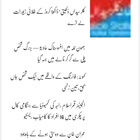
کلرسیداں ڈکیتی‘ڈاکو1 کروڑ کے طلائی زیورات
لے اڑے
بھون نلہ میں افسوسناک حادثہ — بزرگ شخص
پلی سے گر کر نالے میں بہہ گیا
کہوٹہ: فائرنگ کے واقعے میں ایک شخص جاں
بحق، تین زخمی
انجینئر قمراسلام راجہ کی کمبوڈیا سے ہنگامی کال
پر چکری میں 16 افراد کا کامیاب ریسکیو
عمران خان سے دوستی ہونے کے باوجود