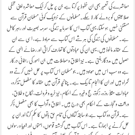
معاشرے کی تعمیر بھی ان خطوط پر کرتا ہے جن پر چل کر ایک معاشرہ اپنی مخفی
صلاحیتوں کو بروئے کار لا سکے۔مسلمانوں کے نزدیک کوئی مسلمان قرآن سے
مستغنی نہیں ہو سکتا، یہی کتاب اس کا سرمایہ زندگی، سرمہ بصیرت اور رہبر کامل
ہے۔ مسلمانوں کی زندگی کی ہر شے اس کتاب سے مربوط ہے، اسی سے ان
کے عقائد ماخوذ ہیں، یہی ان کی عبادتوں کا تعارف کراتی اور رضائے الہی کے
حصول میں مددگار بنتی ہے۔ نیز اخلاق و معاملات میں جن امور کی رہنمائی درکار
ہے وہ سب اس میں موجود ہیں۔ جو مسلمان اس کتاب پر عمل نہیں کرتے وہ
گمراہ ہیں اور ان کا انجام تاریک ہے۔ چنانچہ قرآن میں عقائد کا مفصل تذکرہ،
عبادات مثلاً روزہ، زکوۃ، حج وغیرہ کے احکام، نیز خرید و فروخت، نکاح و طلاق،
وراثت و تجارت کے احکام بھی درج ہیں۔ اخلاق و آداب کا بھی مفصل ذکر
ہے۔قرآن وہ کتاب ہے جو سابقہ کتابوں کی تمام حق باتوں کا حکم کرتا اور ان پر
عمل کرنے پر ابھارتا ہے۔ اس کتاب میں گزشتہ قوموں، امتوں اور انبیا و رسولوں