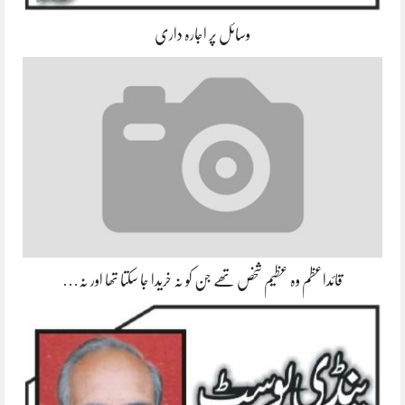
وسائل پر اجارہ داری
قائداعظم وہ عظیم شخص تھے جن کو نہ خریدا جا سکتا تھا اور نہ…