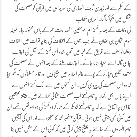
ؓکے حکم سے اور زید بن ثابت انصاری کی سربراہی میں قرآن کو مصحف کی
شکل میں یکجا کیا گیا۔ عمر بن خطاب
کی وفات کے بعد یہ نسخہ ام المومنین حفصہ بنت عمر کے پاس محفوظ رہا۔ خلیفہ
سوم عثمان بن عفان نے جب لہجوں کے اختلاف کی بنا پر قرات میں اختلاف
دیکھا تو حفصہ سے قریش کے لہجہ میں تحریر شدہ اُس نسخہ کے نقل کی اجازت
چاہی تاکہ اسے معیار بنایا جائے۔ اجازت ملنے کے بعد انہوں نے مصحف کی
متعدد نقلیں تیار کرکے پورے عالم اسلام میں بھیج دیں اور تمام مسلمانوں کو حکم دیا
کہ وہ اس مصحف کی پیروی کریں۔ ان نسخوں میں سے ایک نسخہ انہوں نے
اپنے پاس بھی رکھا۔ یہ تمام نسخے اب مصحف عثمانی کہلاتے ہیں۔ بیشتر محققین
کا اس پر اتفاق ہے کہ یہ تمام نسخے ابو بکر کے تیار کردہ نسخہ کی ہو بہو نقل تھے، ان
میں کوئی کمی بیشی نہیں ہوئی۔ قرآن پیغمبر محمد کا معجزہ ہے اور اس کی آیتیں
تمام انسانوں کے سامنے یہ چیلنج پیش کرتی ہیں کہ کوئی اس کے مثل نہیں بنا