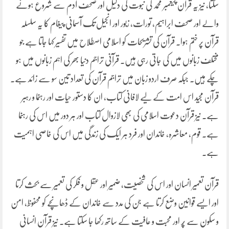
سکتا، نیز یہ قرآن پیغمبر محمد کی نبوت کی دلیل اور صحف آدم سے شروع ہونے
والے اور صحف ابراہیم، تورات، زبور اور انجیل تک آسمانی پیغام کا یہ سلسلہ
قرآن پر ختم ہوا۔ قرآن کی تشریحات کو اسلامی اصطلاح میں تفسیر کہا جاتا ہے جو
مختلف زبانوں میں کی جاتی رہی ہیں۔ قرآنی تراجم دنیا بھر کی اہم زبانوں میں ہو
چکے ہیں۔ جبکہ صرف اردو زبان میں تراجم قرآن کی تعداد تین سو سے زائد ہے۔
قرآن مجید اس امت کے لیے لافانی کتاب، ان کا دستور حیات اور رہنما و رہبر
ہے۔ نیز قرآن دعوت اسلامی کی بھی لازوال کتاب اور ہر دور میں اس کی رہنما
ہے۔ قوم، معاشرہ، خاندان اور فرد ہر ایک کی زندگی میں اس کی خاصی اہمیت
ہے۔
قرآن تعمیر انسان اور اس کی شخصیت، ضمیر اور عقل و فکر کی تعمیر سے بحث کرتا
اور ایسے قوانین وضع کرتا ہے جن کی مدد سے خاندان کے ڈھانچے کو محفوظ، امن
و سکون سے پُر اور محبت و عافیت کے ساتھ رکھا جا سکتا ہے۔ نیز قرآن انسانی