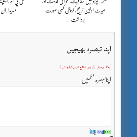
محکمہ ریونیو میں شفافیت، عوامی خدمت اور
سی پی او،راولپن
میرٹ اولین ترجیح، کرپشن کسی صورت
عہدیداران
برداشت…
اپنا تبصرہ بھیجیں
آپکا ای میل ایڈریس شائع نہیں کیا جائے گا
اپنا تبصرہ لکھیں