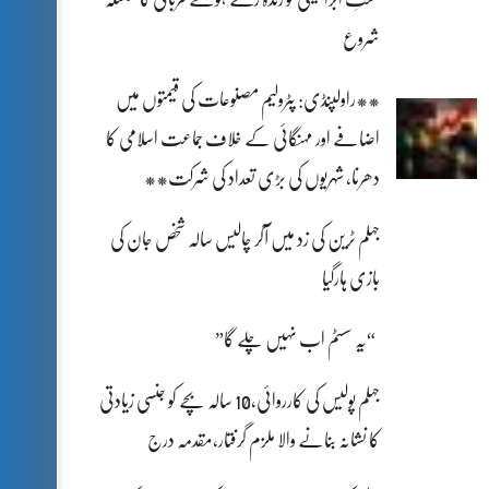
شروع
**راولپنڈی: پٹرولیم مصنوعات کی قیمتوں میں
اضافے اور مہنگائی کے خلاف جماعت اسلامی کا
دھرنا، شہریوں کی بڑی تعداد کی شرکت**
جہلم ٹرین کی زد میں آکر چالیس سالہ شخص جان کی
بازی ہارگیا
“یہ سسٹم اب نہیں چلے گا”
جہلم پولیس کی کارروائی،10 سالہ بچے کو جنسی زیادتی
کا نشانہ بنانے والا ملزم گرفتار،مقدمہ درج