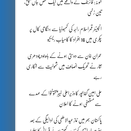
کہوٹہ: فائرنگ کے واقعے میں ایک شخص جاں بحق،
تین زخمی
انجینئر قمراسلام راجہ کی کمبوڈیا سے ہنگامی کال پر
چکری میں 16 افراد کا کامیاب ریسکیو
عمران خان سے دوستی ہونے کے باوجود چودھری
نثار نے تحریک انصاف میں شمولیت سے انکاری
رہے
علی امین گنڈاپور کا وزیراعلیٰ خیبرپختونخوا کے عہدے
سے مستعفی ہونے کا اعلان
پاکستان بھر میں نمازِ عیدالاضحی کی ادائیگی کے بعد
سنتِ ابراہیمی کو زندہ رکھتے ہوئے قربانی کا سلسلہ