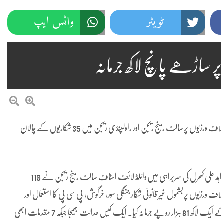
ٹویٹر
واٹس ایپ
پر ساڑھے پانچ لاکھ جرمانہ
راولپنڈی(نمائندہ پنڈی پوسٹ)تیتر کا غیرقانونی شکار اور قواعد و ضوابط کی خلاف ورزیوں پر سالٹ رینج ریجن اور راولپنڈی ریجن میں 35 شکاریوں کے چالان
تفصیلات کے مطابق ڈپٹی ڈائریکٹر وائلڈ لائف سالٹ رینج ریجن رائے زاہد علی کھرل کی سربراہی میں وائلڈ لائف اسٹاف سالٹ رینج ریجن نے 110
اعد و ضوابط و دیگر خلاف ورزیوں پر بشمول غیر قانونی شکار جنگلی سور، خرگوش، پی سی پی کا استعمال اور
ناجائز قبضہ تیتر کی پاداش میں موقع پر 17 چالان کیے اور 9 کیس کمپاونڈ کرکے ایک لاکھ 81 ہزار روپے جرمانہ کیا۔ ایک کیس عدالت بھیجا جبکہ 7 مقدمات ابھی