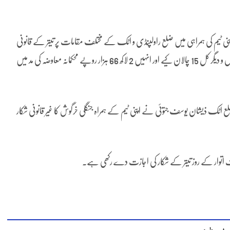
اپنی ٹیم کی ہمراہی میں ضلع راولپنڈی و اٹک کے مختلف مقامات پر تیتر کے قانونی
شکار کے دوران قواعد و ضوابط کی خلاف ورزیوں اور ناجائز شکار جنگلی جانوروں و دیگر کل 15 چالان کیے اور انہیں 2 لاکھ 66 ہزار روپے محکمانہ معاوضہ کی مد میں
ع اٹک ذیشان یوسف جتوئی نے اپنی ٹیم کے ہمراہ جنگلی خرگوش کا غیر قانونی شکار