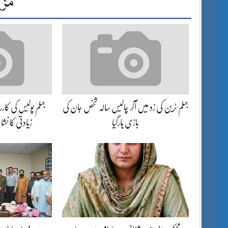
مزی
جہلم ٹرین کی زد میں آکر چالیس سالہ شخص جان کی
بازی ہارگیا
زیادتی کا نش