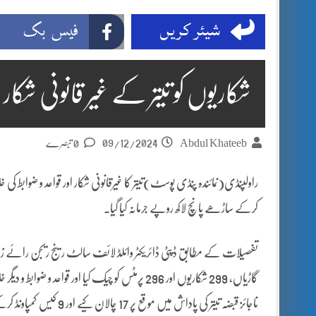
شیئر کریں
فیس بک
شکاریوں کو تیتر کے غیر قانونی شکار 
09/12/2024
Abdul Khateeb
0 تبصرے
کرکے ساڑھے پانچ لاکھ روپے جرمانہ کیا گیا۔
گاڑیاں، 299 شکاریوں اور 296 پرمٹس کو چیک کیا اور قو