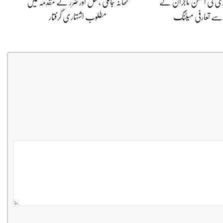
ڈی کی انجمن تاجران کے
تھانہ جاتلی ،قتل اور ضرر کے مقدمہ میں
 سے تعارفی میٹنگ
مطلوب اشتہاری گرفتار