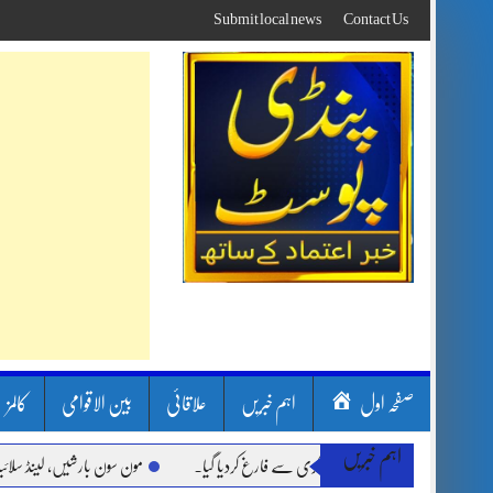
Skip
Submit local news
Contact Us
to
content
صفحہ اول
اہم خبریں
علاقائی
بین الاقوامی
کالمز
اہم خبریں
مون سون بارشیں، لینڈ سلائیڈنگ اور 