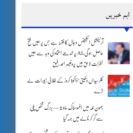
اہم خبریں
آرٹیفشل انٹلیجنس دجال کا فتنہ ہے جس پر ہمیں فتح
حاصل ہو گی،AI پر اندھے اعتماد کی وجہ سے ہمیں
خطرات لاحق ہیں پروفیسر احمد رفیق
کلرسیداں ڈکیتی‘ڈاکو1 کروڑ کے طلائی زیورات لے
اڑے
بھون نلہ میں افسوسناک حادثہ — بزرگ شخص پلی
سے گر کر نالے میں بہہ گیا