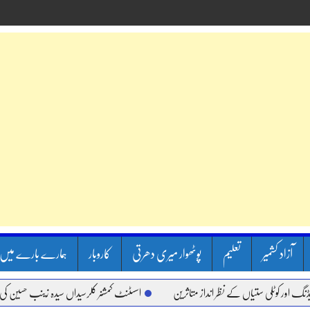
آزاد کشمیر
تعلیم
پوٹھوار میری دھرتی
کاروبار
ہمارے بارے میں
کوٹلی ستیاں کے نظر انداز متاثرین
اسسٹنٹ کمشنر کلرسیداں سیدہ زینب حسین کی پریس ک