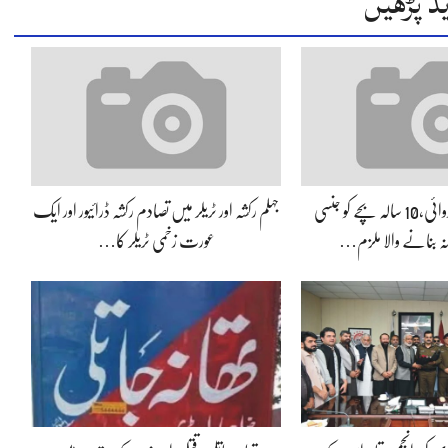
د پڑھیں
جہلم پولیس کی کارروائی،10 سالہ بچے کو جنسی
جہلم رکشہ اور ٹریلر میں تصادم رکشہ ڈرائیور اور ایک
انہ بنانے والا ملزم…
عورت زخمی ٹریلر کا…