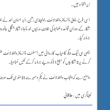
زیرِ التواء ہیں۔
اسی طرح، ڈپٹی ڈائریکٹر وائلڈ لائف راولپنڈی ریجن راجہ احسان احمد نے 
جرمانہ کیا۔
ایسی ہی ایک دیگر کامیاب کارروائی میں اسسٹنٹ ڈائریکٹر وائلڈ لائف ضل
کرنے پر 3 شکاریوں کو مبلغ 1 لاکھ روپے جرمانہ کرکے کیس نمٹا دیا۔
واضع رہے کہ پنجاب وائلڈ لائف نے یکم دسمبر سے 31 جنوری تک صرف اتوار کے روز تیتر کے شکار کی اجازت دے رکھی ہے۔
کیٹاگری میں :
علاقائی