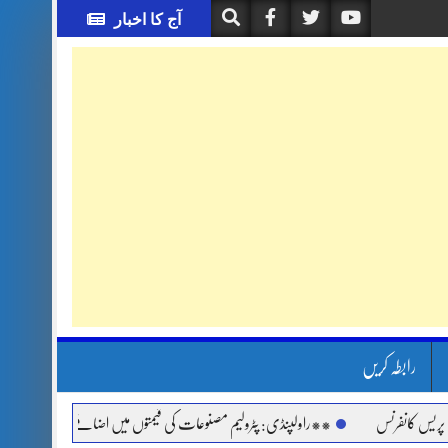
آج کا اخبار
رابطہ کریں
انفرنس
**راولپنڈی: پٹرولیم مصنوعات کی قیمتوں میں اضافے اور مہنگائی کے خلاف ج