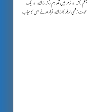
جہلم رکشہ اور ٹریلر میں تصادم رکشہ ڈرائیور اور ایک
عورت زخمی ٹریلر کا ڈرائیور فرار ہونے میں کامیاب