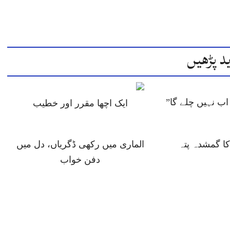
د پڑھیں
ب نہیں چلے گا”
ایک اچھا مقرر اور خطیب
 گمشدہ پتہ
الماری میں رکھی ڈگریاں، دل میں
دفن خواب