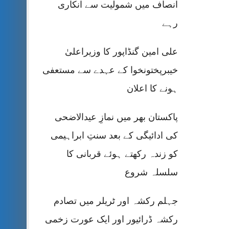
انصاف میں شمولیت سے انکاری
رہے
علی امین گنڈاپور کا وزیراعلیٰ
خیبرپختونخوا کے عہدے سے مستعفی
ہونے کا اعلان
پاکستان بھر میں نمازِ عیدالاضحی
کی ادائیگی کے بعد سنتِ ابراہیمی
کو زندہ رکھتے ہوئے قربانی کا
سلسلہ شروع
جہلم رکشہ اور ٹریلر میں تصادم
رکشہ ڈرائیور اور ایک عورت زخمی