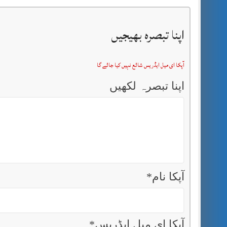
اپنا تبصرہ بھیجیں
آپکا ای میل ایڈریس شائع نہیں کیا جائے گا
اپنا تبصرہ لکھیں
آپکا نام
*
آپکا ای میل ایڈریس
*