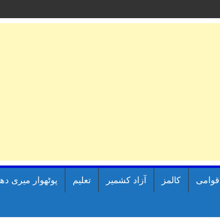
اقوامی
کالمز
آزاد کشمیر
تعلیم
پوٹھوار میری دھ