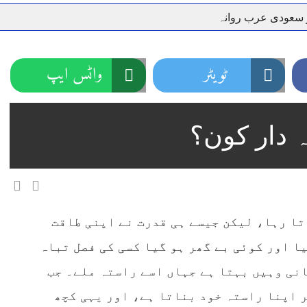
ر سعودی عرب روانہ
نہیں دے رہا، وفاقی وزیر توانائی اویس لغاری
جموں 6 تحریک شاد باد کا عبدالخطیب چودھری کی حمایت کا اعلان
 شہری کو پیش ہونے کا حکم
چارسدہ کا بہادر سپوت وطن کی 
ٹویٹر
واٹس ایپ
رسیداں
خلاف سخت ایکشن، 2 اے ایس آئی سمیت 12 اہلکاروں کو نوکری سے فارغ کردیا گیا۔
ر انداز متاثرین
اسسٹنٹ کمشنر کلرسیداں سیدہ زینب حسین
 دار کون؟
اتھ سپردِ خاک
تا رہا، لیکن جیسے ہی قدرت نے اپنی طاقت
ا اور کوئی بے گھر ہو گیا کسی کی فصل تباہ
انی وہیں بہتا ہے جہاں اسے راستہ ملے۔ جب
 اپنا راستہ خود بناتا ہے، اور یہی کچھ