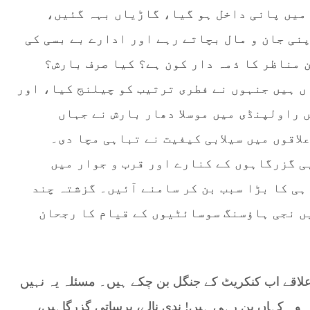
میں پانی داخل ہو گیا، گاڑیاں بہہ گئیں،
نی جان و مال بچاتے رہے اور ادارے بے بسی کی
 مناظر کا ذمہ دار کون ہے؟ کیا صرف بارش؟
ں ہیں جنہوں نے فطری ترتیب کو چیلنج کیا، اور
 راولپنڈی میں موسلا دھار بارش نے جہاں
لاقوں میں سیلابی کیفیت نے تباہی مچا دی۔
 گزرگاہوں کے کنارے اور قرب و جوار میں
ی کا بڑا سبب بن کر سامنے آئیں۔ گزشتہ چند
ں نجی ہاؤسنگ سوسائٹیوں کے قیام کا رجحان
 علاقے اب کنکریٹ کے جنگل بن چکے ہیں۔ مسئلہ یہ نہیں
 وہ کہاں بن رہی ہیں! ندی نالے، برساتی گزرگاہیں،