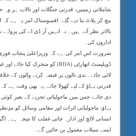
شاملاتی زمینیں، قدرتی جنگلات اور تالاب ہر وہ جگ
بیچ کر پلاٹ بنا دیے گئے۔افسوسناک امر یہ ہے کہ ان
بالاتر نظر آتے ہیں۔ نہ انہیں آر ڈی اے کی پرواہ
اداروں کی۔
ضرورت اس امر کی ہے کہ وزیراعلیٰ پنجاب فوری ط
ڈویلپمنٹ اتھارٹی (RDA) کو متحرک
لائی جائے۔ ندی نالوں پر قبضہ کرنے والوں کے خلا
قدرتی بہاؤ کے لیے کھولا جائے۔یہ بھی وقت ہے کہ 
دی جائے، جس میں ماحولیاتی تجزیے کے بغیر کوئی
بہاؤ، ماحولیاتی اثرات اور مقامی وسائل کو مدِن
انسانی لالچ اور ادارہ جاتی غفلت کا نتیجہ ہے۔ اگ
ایسے سیلاب معمول بن جائیں گے۔