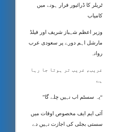
ٹریلر کا ڈرائیور فرار ہونے میں
کامیاب
وزیر اعظم شہباز شریف اور فیلڈ
مارشل اہم دورے پر سعودی عرب
روانہ
غریب، غریب تر ہوتا جا رہا
ہے
“یہ سسٹم اب نہیں چلے گا”
آئی ایم ایف مخصوص اوقات میں
سستی بجلی کی اجازت نہیں دے