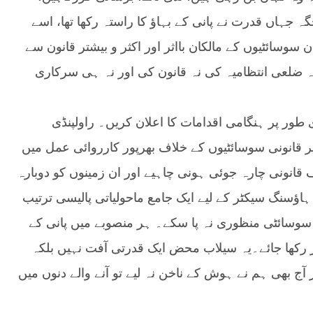
ہ جہاں قدرت نے پانی کے بہاؤ کا راستہ رکھا تھا، اسے
 سوسائٹیوں کے مالکان بااثر اور اکثر و بیشتر قانون سے
، نہ ضلعی انتظامیہ کی نہ قانون کی اور نہ ہی سرکاری
ور پر ہنگامی اقدامات کا اعلان کریں۔ راولپنڈی
 کیا جائے اور غیر قانونی سوسائٹیوں کے خلاف بھرپور کارروائی عمل میں
ف قانونی چارہ جوئی ہونی چاہیے اور ان زمینوں کو دوبارہ
ہاؤسنگ سیکٹر کے لیے ایک جامع ماحولیاتی پالیسی ترتیب
 سوسائٹی منظوری نہ پا سکے۔ ہر منصوبے میں پانی کے
ظر رکھا جائے۔یہ سیلاب محض ایک قدرتی آفت نہیں بلکہ
ر آج بھی ہم نے ہوش کے ناخن نہ لیے تو آنے والے دنوں میں