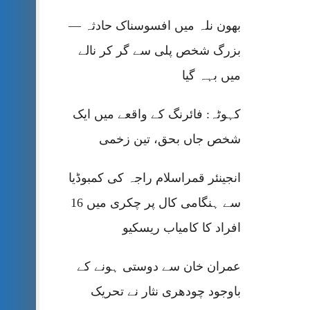
بھون نلہ میں افسوسناک حادثہ —
بزرگ شخص پلی سے گر کر نالے
میں بہہ گیا
کہوٹہ: فائرنگ کے واقعے میں ایک
شخص جاں بحق، تین زخمی
انجینئر قمراسلام راجہ کی کمبوڈیا
سے ہنگامی کال پر چکری میں 16
افراد کا کامیاب ریسکیو
عمران خان سے دوستی ہونے کے
باوجود چودھری نثار نے تحریک