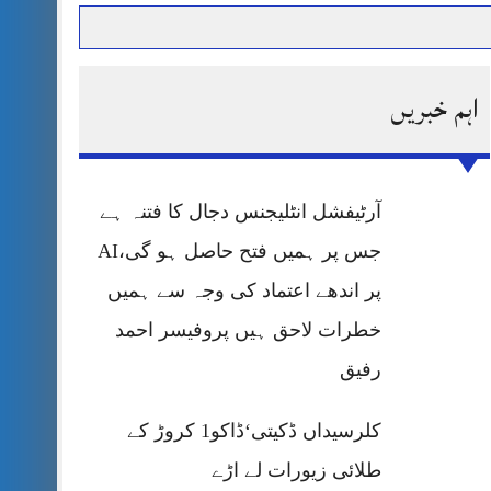
اہم خبریں
حرمت پر قربان
 کی پریس کانفرنس
آرٹیفشل انٹلیجنس دجال کا فتنہ ہے
جس پر ہمیں فتح حاصل ہو گی،AI
پر اندھے اعتماد کی وجہ سے ہمیں
خطرات لاحق ہیں پروفیسر احمد
رفیق
کلرسیداں ڈکیتی‘ڈاکو1 کروڑ کے
طلائی زیورات لے اڑے