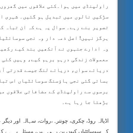
راولپنڈی میں ہوا۔کئی علاقوں میں گھروں 
سڑکیں نالوں میں تبدیل ہو گئیں۔ شہری اپ
تصویر بنے رہے۔ سوال یہ ہے کہ ان تباہ کن
ہرگز نہیں! اصل ذمہ دار وہ نجی سوسائٹیا
وہ ادارے جنہوں نے آنکھیں بند کیے رکھیں
معمولات زندگی درہم برہم کیے، وہیں کئی ع
دریائے سواں، دریائے لنگ جیسے قدرتی آبی
بسائی گئی نجی ہاؤسنگ سوسائٹیاں اس تباہ
برسوں سے راولپنڈی کے مضافاتی علاقوں می
بڑھتا جا رہا ہے۔
اڈیالہ روڈ، چکری، چونترہ،روات، سہالہ اور دیگر
کہ سوسائٹیاں کیوں بن رہی ہیں، مسئلہ یہ ہے کہ