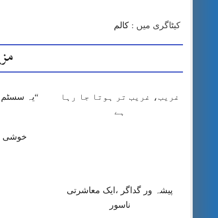
کیٹاگری میں :
کالم
مزی
غریب، غریب تر ہوتا جا رہا
“یہ سسٹم ا
ہے
خوشی کا
پیشہ ور گداگر ،ایک معاشرتی
ناسور