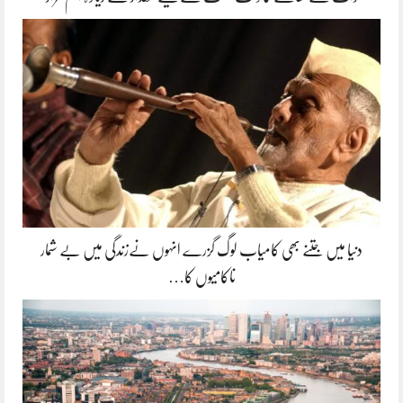
دنیا میں جتنے بھی کامیاب لوگ گزرے انہوں نےزندگی میں بے شمار
ناکامیوں کا…