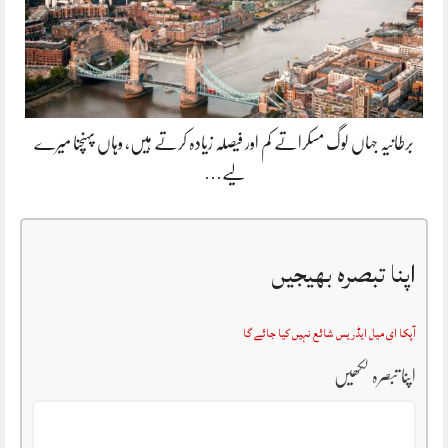
برطانیہ جہاں لوگ مسکراتے کم اور فیصلہ زیادہ کرتے ہیں، وہاں پہنچنا میرے
لیے…
اپنا تبصرہ بھیجیں
آپکا ای میل ایڈریس شائع نہیں کیا جائے گا
اپنا تبصرہ لکھیں