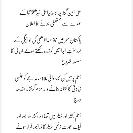
علی امین گنڈاپور کا وزیراعلیٰ خیبرپختونخوا کے
عہدے سے مستعفی ہونے کا اعلان
پاکستان بھر میں نمازِ عیدالاضحی کی ادائیگی کے
بعد سنتِ ابراہیمی کو زندہ رکھتے ہوئے قربانی کا
سلسلہ شروع
جہلم پولیس کی کارروائی،10 سالہ بچے کو جنسی
زیادتی کا نشانہ بنانے والا ملزم گرفتار،مقدمہ
درج
جہلم رکشہ اور ٹریلر میں تصادم رکشہ ڈرائیور اور
ایک عورت زخمی ٹریلر کا ڈرائیور فرار ہونے