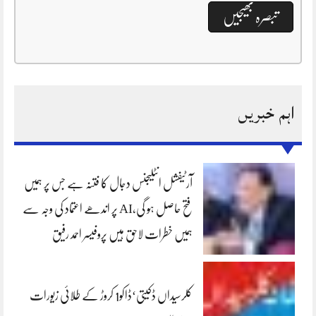
اہم خبریں
آرٹیفشل انٹلیجنس دجال کا فتنہ ہے جس پر ہمیں
فتح حاصل ہو گی،AI پر اندھے اعتماد کی وجہ سے
ہمیں خطرات لاحق ہیں پروفیسر احمد رفیق
کلرسیداں ڈکیتی‘ڈاکو1 کروڑ کے طلائی زیورات