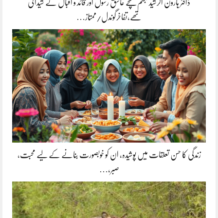
ڈاکٹر ہارون الرشید تبسم سچے عاشق رسول اور قائد و اقبال کے شیدائی
تھے،تفاخرگوندل/ممتاز…
زندگی کا حسن تعلقات میں پوشیدہ, ان کو خوبصورت بنانے کے لیے محبت،
صبر،…