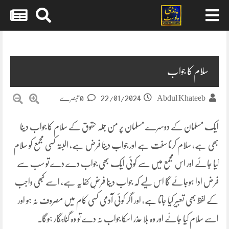
Skip
to
content
سلام کا جواب
22/01/2024
Abdul Khateeb
0 تبصرے
ایک مسلمان کے دوسرے مسلمان پر من جملہ حقوق کے سلام کا جواب دینا
بھی ہے، سلام کرنا سنت ہے اور جواب دینا فرض ہے، البتہ کسی مجمع کو سلام
کیا جائے اور اس مجمع میں سے کوئی ایک بھی جواب دے دے تو سب سے
فرض ادا ہوجائے گا اس لیے کہ جواب دینا فرضِ کفایہ ہے، اسے کبھی واجب
کے لفظ بھی تعبیر کیا جاتا ہے، اور اگر کوئی آدمی کسی کام میں مصروف نہ ہو اور
اسے سلام کیا جائے اور وہ بلا عذر اسکا جواب نہ دے تو وہ گناہگار ہوگا۔