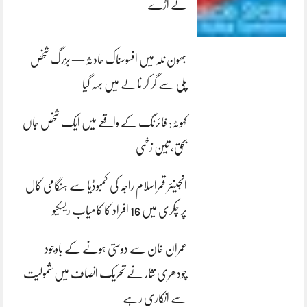
لے اڑے
بھون نلہ میں افسوسناک حادثہ — بزرگ شخص
پلی سے گر کر نالے میں بہہ گیا
کہوٹہ: فائرنگ کے واقعے میں ایک شخص جاں
بحق، تین زخمی
انجینئر قمراسلام راجہ کی کمبوڈیا سے ہنگامی کال
پر چکری میں 16 افراد کا کامیاب ریسکیو
عمران خان سے دوستی ہونے کے باوجود
چودھری نثار نے تحریک انصاف میں شمولیت
سے انکاری رہے