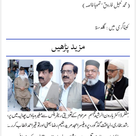
(محمد نبیل فاروق‘تھوہاخالصہ)
کیٹاگری میں :
گلدستہ
مزید پڑھیں