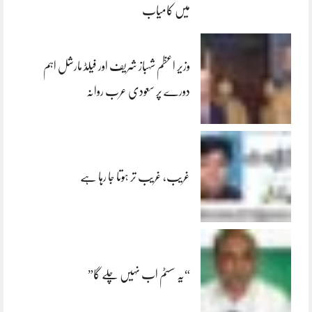
میں کامیاب
وزیر اعظم شہباز شریف اور فیلڈ مارشل اہم
دورے پر سعودی عرب روانہ
غریب، غریب تر ہوتا جا رہا ہے
“یہ سسٹم اب نہیں چلے گا”