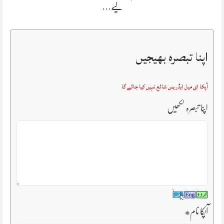
لیے…
اپنا تبصرہ بھیجیں
آپکا ای میل ایڈریس شائع نہیں کیا جائے گا
اپنا تبصرہ لکھیں
آپکا نام
*