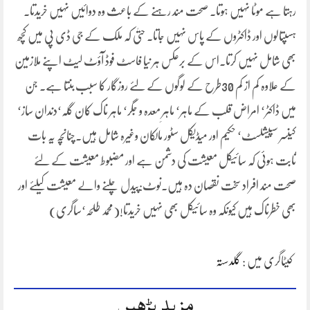
رہتا ہے موٹا نہیں ہوتا۔ صحت مند رہنے کے باعث وہ دوائیں نہیں خریدتا۔
ہسپتالوں اور ڈاکٹروں کے پاس نہیں جاتا۔ حتیٰ کہ ملک کے جی ڈی پی میں کچھ
بھی شامل نہیں کرتا۔اس کے برعکس ہر نیا فاسٹ فوڈ آؤٹ لیٹ اپنے ملازمین
کے علاوہ کم از کم 30طرح کے لوگوں کے لئے روزگار کا سبب بنتا ہے۔ جن
میں ڈاکٹر‘ امراض قلب کے ماہر‘ ماہرِ معدہ و جگر‘ ماہر ناک کان گلہ‘دندان ساز‘
کینسر سپیشلسٹ‘ حکیم اور میڈیکل سٹور مالکان وغیرہ شامل ہیں۔چنانچہ یہ بات
ثابت ہوئی کہ سائیکل معیشت کی دشمن ہے اور مضبوط معیشت کے لئے
صحت مند افراد سخت نقصان دہ ہیں۔نوٹ:پیدل چلنے والے معیشت کیلئے اور
بھی خطرناک ہیں کیونکہ وہ سائیکل بھی نہیں خریدتا!(محمد طلحہ‘ساگری)
کیٹاگری میں :
گلدستہ
مزید پڑھیں