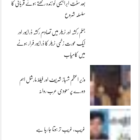
بعد سنتِ ابراہیمی کو زندہ رکھتے ہوئے قربانی کا
سلسلہ شروع
جہلم رکشہ اور ٹریلر میں تصادم رکشہ ڈرائیور اور
ایک عورت زخمی ٹریلر کا ڈرائیور فرار ہونے
میں کامیاب
وزیر اعظم شہباز شریف اور فیلڈ مارشل اہم
دورے پر سعودی عرب روانہ
غریب، غریب تر ہوتا جا رہا ہے