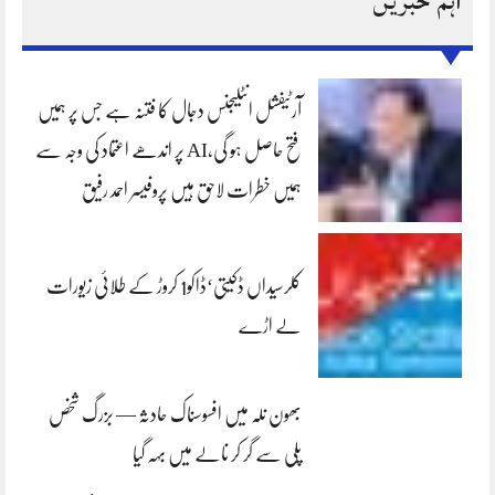
اہم خبریں
آرٹیفشل انٹلیجنس دجال کا فتنہ ہے جس پر ہمیں
فتح حاصل ہو گی،AI پر اندھے اعتماد کی وجہ سے
ہمیں خطرات لاحق ہیں پروفیسر احمد رفیق
کلرسیداں ڈکیتی‘ڈاکو1 کروڑ کے طلائی زیورات
لے اڑے
بھون نلہ میں افسوسناک حادثہ — بزرگ شخص
پلی سے گر کر نالے میں بہہ گیا