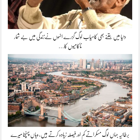
دنیا میں جتنے بھی کامیاب لوگ گزرے انہوں نےزندگی میں بے شمار
ناکامیوں کا…
برطانیہ جہاں لوگ مسکراتے کم اور فیصلہ زیادہ کرتے ہیں، وہاں پہنچنا میرے