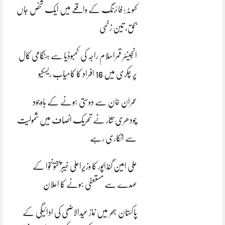
کہوٹہ: فائرنگ کے واقعے میں ایک شخص جاں
بحق، تین زخمی
انجینئر قمراسلام راجہ کی کمبوڈیا سے ہنگامی کال
پر چکری میں 16 افراد کا کامیاب ریسکیو
عمران خان سے دوستی ہونے کے باوجود
چودھری نثار نے تحریک انصاف میں شمولیت
سے انکاری رہے
علی امین گنڈاپور کا وزیراعلیٰ خیبرپختونخوا کے
عہدے سے مستعفی ہونے کا اعلان
پاکستان بھر میں نمازِ عیدالاضحی کی ادائیگی کے