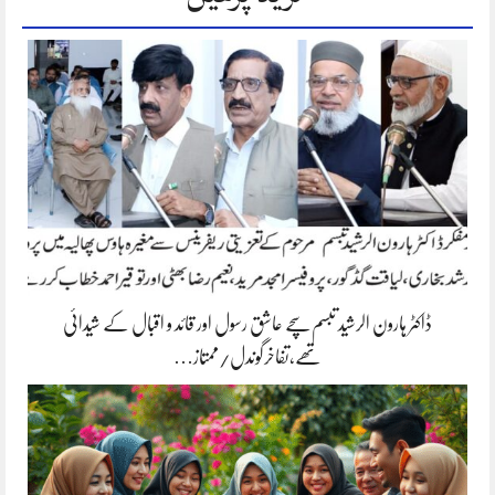
ڈاکٹر ہارون الرشید تبسم سچے عاشق رسول اور قائد و اقبال کے شیدائی
تھے،تفاخرگوندل/ممتاز…