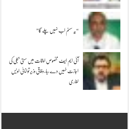
“یہ سسٹم اب نہیں چلے گا”
آئی ایم ایف مخصوص اوقات میں سستی بجلی کی
اجازت نہیں دے رہا، وفاقی وزیر توانائی اویس
لغاری