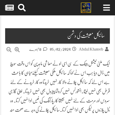
Skip
to
content
سائیکل معیشت کی دشمن
05/02/2024
Abdul Khateeb
0 تبصرے
ایک ملٹی نیشنل بینک کے سی ای او نے معاشی ماہرین کو اس وقت سوچ
میں ڈال دیا جب اس نے کہا کہ سائیکل ملکی معیشت کیلئے تباہی کا باعث
ہے اس لئے کہ سائیکل چلانے والا کار نہیں خریدتا وہ کار خریدنے کے لئے
قرض بھی نہیں لیتا۔انشورنس نہیں کرواتا پیٹرول بھی نہیں خریدتا۔ اپنی گاڑی
سروس اور مرمت کے لئے نہیں بھیجتا کار پارکنگ کی فیس ادا نہیں کرتا۔ وہ
ٹال پلازوں پر ٹیکس بھی ادا نہیں کرتا۔سائیکل چلانے کی وجہ سے صحت مند