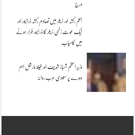
درج
جہلم رکشہ اور ٹریلر میں تصادم رکشہ ڈرائیور اور
ایک عورت زخمی ٹریلر کا ڈرائیور فرار ہونے
میں کامیاب
وزیر اعظم شہباز شریف اور فیلڈ مارشل اہم
دورے پر سعودی عرب روانہ