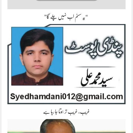
“یہ سسٹم اب نہیں چلے گا”
غریب، غریب تر ہوتا جا رہا ہے