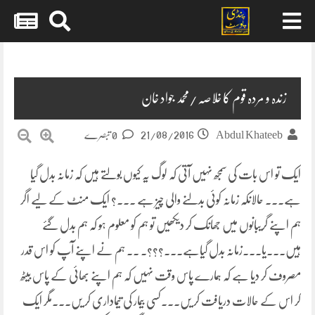
Skip
to
content
زندہ و مردہ قوم کا خلاصہ/محمد جواد خان
21/08/2016
Abdul Khateeb
0 تبصرے
ایک تو اس بات کی سمجھ نہیں آتی کہ لوگ یہ کیوں بولتے ہیں کہ زمانہ بدل گیا
ہے۔۔۔ حالانکہ زمانہ کوئی بدلنے والی چیز ہے ۔۔۔؟ ایک منٹ کے لیے اگر
ہم اپنے گریبانوں میں جھانک کر دیکھیں تو ہم کو معلوم ہو کہ ہم بدل گئے
ہیں۔۔۔یا۔۔۔زمانہ بدل
گیاہے۔۔۔؟؟؟۔ ۔۔ ہم نے اپنے آپ کو اس قدر
مصروف کر دیا ہے کہ ہمارے پاس وقت نہیں کہ ہم اپنے بھائی کے پاس بیٹھ
کر اس کے حالات دریافت کر یں۔۔۔کسی بیمار کی تیماداری کر یں۔۔۔مگر ایک