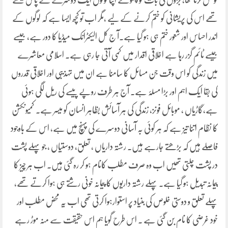
کوشش کرتا تھا، بڑوں کی بات کو چھوٹے اپنا لوگوں ایک دوسرے کے پاس بیٹھتے
تھے اس کی پریشانی کو ختم کرنے کے لیے ،مگر اب تو کچھ ایسا ہے کہ لوگوں کے
اندر احساس اور شعور ختم ہی ہو گیا ہے۔آ ج کل الیکٹرانک میڈیا کا دور ہے، جیسے
جیسے ٹائم گزر رہا ہے اخلاقی اقدار میں کمی آتی جا رہی ہے۔ اسلامی معاشرے
میں زندگی کو اس وقت جن مسائل کا سامنا ہے ان میں تہذیبی اور اخلاقی قدروں
کی بقا ایک اہم اور بڑا مسلۂ ہے۔ آج ہر طرف روپے پیسے کی ریل لگی ہوئی
ہے،گاڑیاں ، موبائل فونز، زندگی کی ہر آسائش بظاہر انسان کو میسر ہے۔ کمیونکشن
کا نظام اتنا تیز ہے کہ ہر کوئی بہ آسانی دوسرے کی پہنچ میں ہے، اس کے باوجود
فاصلے ہیں کہ بڑھتے جارہے ہیں۔ رشتہ داریاں ، تعلق، دوستیاں ، جو پہلے پشت
در پشت چلتی تھیں اب وہ صرف مطلب کانام ہو کر رہ گئی ہیں۔ اب ہر چیز کا
پیمانہ تبدیل ہو گیا ہے۔ پہلے رشتہ داریوں کا پیمانہ خونی رشتے ہی ہوا کرتے تھے،
پہلے تعلق و دوستی خلوص کی بنیاد پر استوارہوا کرتی تھی اب یہ محض مطلب اور
خود غرضی کا نام بن گئی ہے ۔ اس طرح گویا ہم اس حقیقت سے منہ موڑ رہے