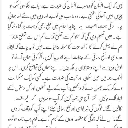
ہیں کہ ایک انسان کو دوسرے انسان کی ضرورت ہے، چاہے دکھ ہو یا سکھ، جو
چیزیں ہمیں آسودگی بخشتی ہے، و ہ مذہب ہی تو ہے اور دین میں رشتے اور بھائی
چارے کی بہت اہمیت ہے۔ چناچہ اسلام میں قطع رحمی کو بہت بڑا گنا ہ کہا گیا
ہے۔ ہمیں تعلیم دی گئی کہ ” جو تم سے تعلق توڑے تم اس سے تعلق جوڑو”
ہم نے پہل کرنے کا انا اور عزت کا مسئلہ بنا لیا ہے۔ہمیں تو یہ چاہیے کہ ایثار ،
ہمدردی اور نفع رسانی کے جذبات اپنے اندر پیدا کریں ، اگر کوئی مہمان آئے تو
خوش دلی سے اپنے دستر خوان پر جگہ دیں ۔ اپنے مہمان کی تواضع کریں۔ اس پر
آشوب دور میں ہمیں سکون اور محبت کی ضرورت ہے۔ کسی کو ایک مسکراہٹ
دے کر ایک پھول دے کر دیکھیں، آپ کے لیے قہقہوں اور گل دستوں کے
انبار لگ جائیں گئے۔ آج ہی تہیہ کریں کہ آپ دوسروں کے لیے وقت
نکالیں گئے۔ لوگوں کی خیر خواہی اور نفع رسانی کیلئے اپنے آپ کو وقف کر دیں
گئے۔ اس لئے کہ زندگی کا مقصد اوروں کے کام آنا ہے۔قوم جب زندہ ہو تو وہ