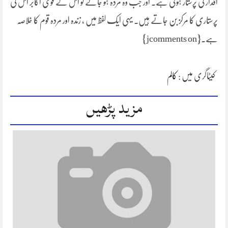
اقدار کی پرستار ہوتی ہے۔ اور جب وہ مردہ ہو جائے تو اس کے قومی اکابر اس کی
پرستاری کا مرکز بن جاتے ہیں۔ یہی ایک لفظ میں ، زندہ اور مردہ قوم کا خلاصہ
ہے۔{jcomments on}
کیٹاگری میں :
کالم
مزید پڑھیں