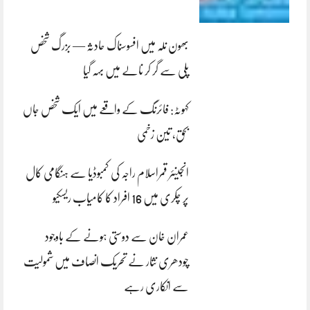
بھون نلہ میں افسوسناک حادثہ — بزرگ شخص
پلی سے گر کر نالے میں بہہ گیا
کہوٹہ: فائرنگ کے واقعے میں ایک شخص جاں
بحق، تین زخمی
انجینئر قمراسلام راجہ کی کمبوڈیا سے ہنگامی کال
پر چکری میں 16 افراد کا کامیاب ریسکیو
عمران خان سے دوستی ہونے کے باوجود
چودھری نثار نے تحریک انصاف میں شمولیت
سے انکاری رہے