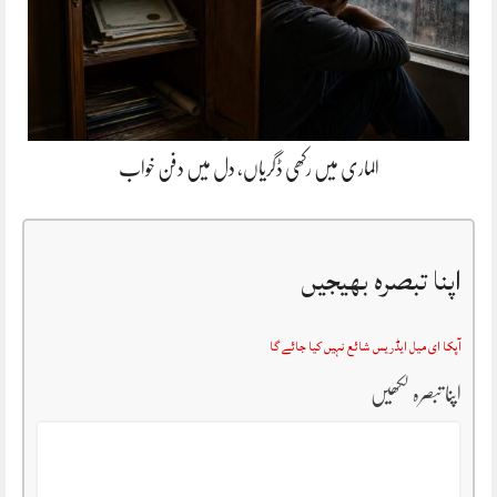
الماری میں رکھی ڈگریاں، دل میں دفن خواب
اپنا تبصرہ بھیجیں
آپکا ای میل ایڈریس شائع نہیں کیا جائے گا
اپنا تبصرہ لکھیں