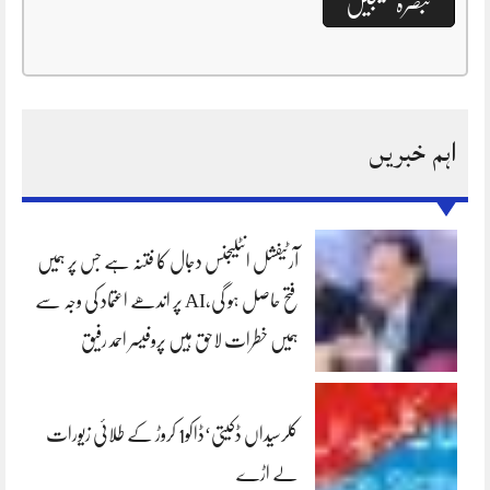
اہم خبریں
آرٹیفشل انٹلیجنس دجال کا فتنہ ہے جس پر ہمیں
فتح حاصل ہو گی،AI پر اندھے اعتماد کی وجہ سے
ہمیں خطرات لاحق ہیں پروفیسر احمد رفیق
کلرسیداں ڈکیتی‘ڈاکو1 کروڑ کے طلائی زیورات
لے اڑے