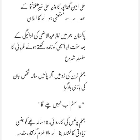
علی امین گنڈاپور کا وزیراعلیٰ خیبرپختونخوا کے
عہدے سے مستعفی ہونے کا اعلان
پاکستان بھر میں نمازِ عیدالاضحی کی ادائیگی کے
بعد سنتِ ابراہیمی کو زندہ رکھتے ہوئے قربانی کا
سلسلہ شروع
جہلم ٹرین کی زد میں آکر چالیس سالہ شخص جان
کی بازی ہارگیا
“یہ سسٹم اب نہیں چلے گا”
جہلم پولیس کی کارروائی،10 سالہ بچے کو جنسی
زیادتی کا نشانہ بنانے والا ملزم گرفتار،مقدمہ