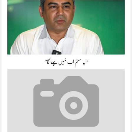
“یہ سسٹم اب نہیں چلے گا”