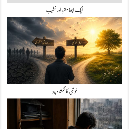
ایک اچھا مقرر اور خطیب
خوشی کا گمشدہ پتہ