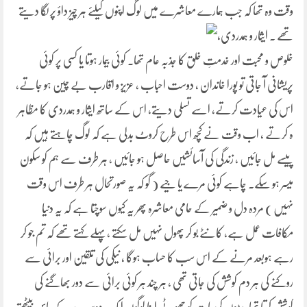
وقت وہ تھا کہ جب ہمارے معاشرے میں لوگ اپنوں
کیلئے ہر چیز داؤ پر لگا دیتے
تھے ۔ ایثار و ہمدردی،
خلوص و محبت اور خدمتِ خلق کا جذبہ عام تھا۔ کوئی بیمار ہوتا یا کسی پر کوئی
پریشانی آ جاتی تو پورا خاندان ، دوست احباب ، عزیز و اقارب بے چین ہو جاتے،
اس کی عیادت کرتے، اسے تسلی دیتے، اس کے ساتھ ایثار و ہمدردی کا مظاہر
ہ کرتے ، اب وقت نے کچھ اس طرح کروٹ بدلی ہے کہ لوگ چاہتے ہیں کہ
پیسے مل جائیں ، زندگی کی آسائشیں حاصل ہو جائیں ، ہر طرف سے ہم کو سکون
میسر ہو سکے۔ چاہے کوئی مرے یا جیے ( گو کہ یہ صورتحال ہر طرف اس وقت
نہیں ) مردہ دل و ضمیر کے حامی معاشرہ پھر یہ کیوں سوچتا ہے کہ یہ دنیا
مکافات عمل ہے، کانٹے بو کر پھول نہیں مل سکتے ،پہلے کہتے تھے کہ تم جو کر
رہے ہوبعد مرنے کے اس سب کا حساب ہوگا ، نیکی کی تلقین اور برائی سے
روکنے کی ہر دم کوشش کی جاتی تھی ، ہر چند ہر کوئی برائی سے دور بھاگنے کی