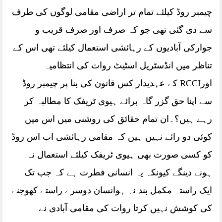
چیمبر روڈ کیلئے تمام تر اراضی مقامی لوگوں کی طرف
سے دی گئی تھی جو کہ صرف اور صرف قریب و
جوارکی آبادیوں کے رہائشی استعمال کیلئے تھی اس کے
تناظر میں انڈسٹریل اسٹیٹ روات کی انتظامیہ
اورRCCI کے عہدیدار کس قانون کی بنا پر چیمبر روڈ
سے اپنا حق گزر گاہ برائے ہیوی ٹریفک کا مطالبہ کر
رہے ہیں؟۔ان تمام حقائق کی روشنی میں اس میں
کوئی دو رائے نہیں ہیں کہ مقامی رہائشی اب اس روڈ
کو کسی صورت بھی ہیوی ٹریفک کیلئے استعمال نہ
ہونے دینگے کیونکہ یہ انسانی فطرت ہے کہ جب تک
ایک راستہ مکمل بند نہ ہوانسان دوسرے راستے کھوجنے
کی کوشش نہیں کرتا روات کی مقامی آبادی نے