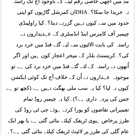
مد میں اچھی خاصی رقم لینے کے باوجود آج تک راستہ
نہ خریدا جا سکا؟۔DHAان کمرشل گاڑیوں کو اپنی
حدود میں سے کیوں نہیں گزرنے دیتا؟۔کیا راولپنڈی
چیمبر آف کامرس اینڈ انڈسٹری کے عہدیداروں نے
راستہ کی بابت الاٹیوں سے لیے گئے فنڈ میں خرد برد
کی؟۔کریسنٹ بلڈر کے میجر اعجاز کون ہیں اور اگر
اُنھوں نے راستہ کے لئے گئے فنڈ میں خرد برد کی ہے تو
موجودہ عہداروں نے اُن کے خلاف آج تک کوئی ایکشن
کیوں نہ لیا؟ کیا یہ سب ملی بھگت نہیں ہے (کچھ تو ہے
جس کی پردہ داری ہے؟)۔کیا یہ چیمبر روڈ تمام
تعمیراتی تقاضوں کو پورا کرتے ہوئے جی ٹی روڈ کی
طرز پرخاص ہیوی ٹریفک کیلئے بنائی گئی ہے یا پھر ایک
عام گلی کی طرز پر لائیٹ ٹریفک کیلئے بنائی گئی ہے؟۔