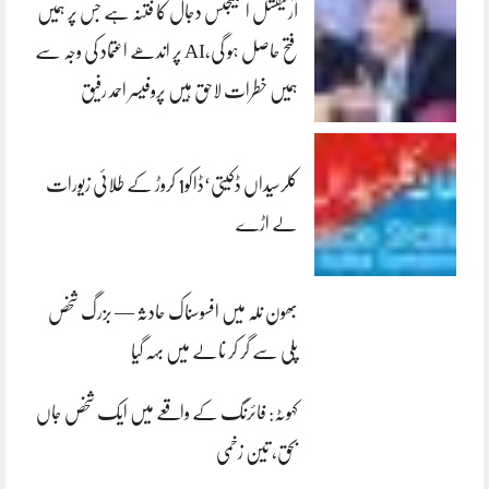
آرٹیفشل انٹلیجنس دجال کا فتنہ ہے جس پر ہمیں
فتح حاصل ہو گی،AI پر اندھے اعتماد کی وجہ سے
ہمیں خطرات لاحق ہیں پروفیسر احمد رفیق
کلرسیداں ڈکیتی‘ڈاکو1 کروڑ کے طلائی زیورات
لے اڑے
بھون نلہ میں افسوسناک حادثہ — بزرگ شخص
پلی سے گر کر نالے میں بہہ گیا
کہوٹہ: فائرنگ کے واقعے میں ایک شخص جاں
بحق، تین زخمی