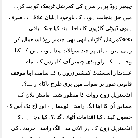
چیمبر روڈ پرہر طرح کی کمرشل ٹریفک کو بند کرنے
میں حق بنجانب ہونے کے باوجود اہلیان علاقہ نے صرف
ہیوی ڈیوٹی گاڑیوں کا داخلہ بند کیا جبکہ باقی
95%کمرشل گاڑیاں ابھی بھی چیمبر روڈ استعمال کر
رہی ہیں۔یہاں پر چند سوالات پیدا ہوتے ہیں کہ کیا
وجہ ہے کہ راولپنڈی چیمبر آف کامرس کے تمام
عہدیدار اسسٹنٹ کمشنر (رورل) کے سامنے اپنا موقف
قانونی طور پر منوانے میں بری طرح ناکام رہے؟۔
انڈسٹریل زون روات کا منظور شدہ ماسٹر پلان کے
مطابق اُن کا اپنا الگ راستہ کونسا ہے اور آج تک اُس کے
حصول کیلئے کیا اقدامات اُٹھائے گئے؟۔کیا وجہ ہے کہ
انڈسٹریل زون کے ہر الاٹی سے الگ راستہ خریدنے کی