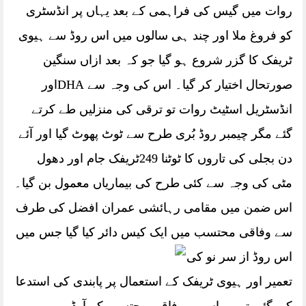
روات میں گیس کی فراہمی کے بعد یہاں پر انڈسٹری
کو فروغ ملا اور چند ہی سالوں میں اس روڈ سے ہیوی
ٹریفک کا گزر شروع ہو گیا جو کہ بعد ازاں سنگین
صورتحال اختیار کر گیا۔ اس کی وجہ سے DHAاور
انڈسٹریل اسٹیٹ روات تو ترقی کی منزلیں طے کرتے
گئے مگر چیمبر روڈ بُری طرح سے ٹوٹ پھوٹ گیا اور آئے
دن بجلی کی تاروں کا ٹوٹنا 249ٹریفک جام اور دھول
مٹی کی وجہ سے کئی طرح کی بیماریاں معمول بن گیا۔
اس ضمن میں مقامی رہائشی عمران افضل کی طرف
سے وفاقی محتسب میں ایک کیس دائر کیا گیا جس میں
اس روڈ از سر نو
کی
تعمیر اور ہیوی ٹریفک کے استعمال پر پابندی کی استدعا