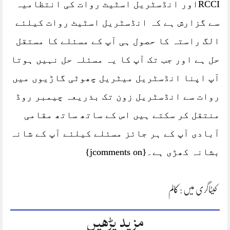
RCCIاور انڈسٹریل اسٹیٹ روات کی انتظامیہ
سے گزارش ہے کہ انڈسٹریل اسٹیٹ روات کیلئے
الگ راستہ کا حصول ہی آپ کے مسئلے کا مستقل
حل ہے اور جب تک آپ کا یہ مسئلہ حل نہیں ہوتا
آپ اپنا انڈسٹریل میٹریل چھوٹی گاڑیوں میں
روات سے انڈسٹریل زون تک بذریعہ چیمبر روڈ
منتقل کر سکتے ہیں اس کے ساتھ ساتھ مقامی
آبادی آپ کے ہر جائز مسئلے کیلئے آپ کے شانہ
بشانہ کھڑی ہے۔{jcomments on}
کیٹاگری میں :
کالم
مزید پڑھیں