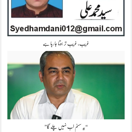
غریب، غریب تر ہوتا جا رہا ہے
“یہ سسٹم اب نہیں چلے گا”