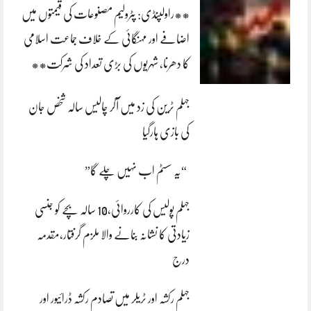
**راولپنڈی: پٹرولیم مصنوعات کی قیمتوں میں
اضافے اور مہنگائی کے خلاف جماعت اسلامی
کا دھرنا، شہریوں کی بڑی تعداد کی شرکت**
جہلم ٹرین کی زد میں آکر چالیس سالہ شخص جان
کی بازی ہارگیا
“یہ سسٹم اب نہیں چلے گا”
جہلم پولیس کی کارروائی،10 سالہ بچے کو جنسی
زیادتی کا نشانہ بنانے والا ملزم گرفتار،مقدمہ
درج
جہلم رکشہ اور ٹریلر میں تصادم رکشہ ڈرائیور اور