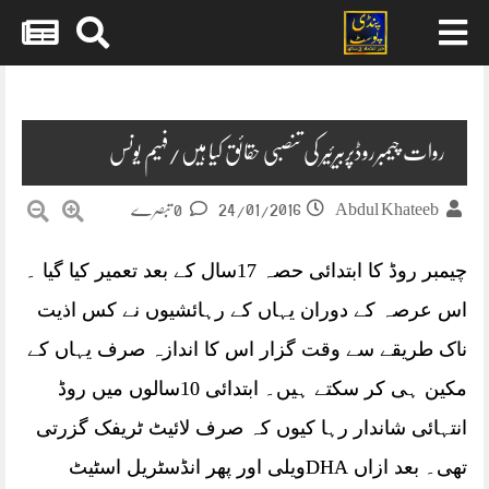
Skip
to
content
روات چیمبرروڈپربیرئیر کی تنصبی حقائق کیا ہیں/فہیم یونس
24/01/2016
Abdul Khateeb
0 تبصرے
چیمبر روڈ کا ابتدائی حصہ 17سال کے بعد تعمیر کیا گیا ۔
اس عرصہ کے دوران یہاں کے رہائشیوں نے کس اذیت
ناک طریقے سے وقت گزار اس کا اندازہ صرف یہاں کے
مکین ہی کر سکتے ہیں۔ ابتدائی 10سالوں میں روڈ
انتہائی شاندار رہا کیوں کہ صرف لائیٹ ٹریفک گزرتی
تھی۔ بعد ازاں
DHAویلی اور پھر انڈسٹریل اسٹیٹ