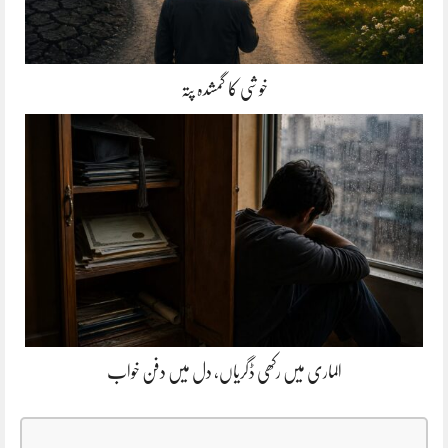
خوشی کا گمشدہ پتہ
الماری میں رکھی ڈگریاں، دل میں دفن خواب