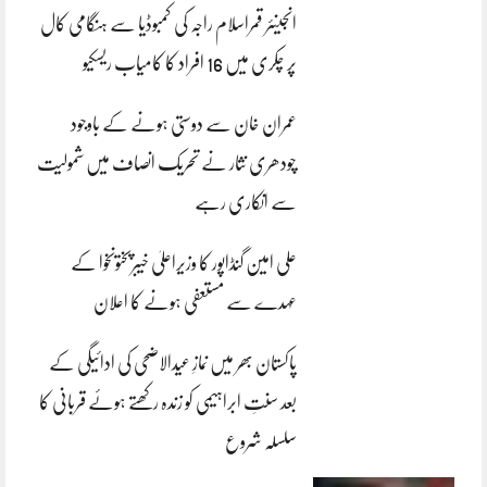
انجینئر قمراسلام راجہ کی کمبوڈیا سے ہنگامی کال
پر چکری میں 16 افراد کا کامیاب ریسکیو
عمران خان سے دوستی ہونے کے باوجود
چودھری نثار نے تحریک انصاف میں شمولیت
سے انکاری رہے
علی امین گنڈاپور کا وزیراعلیٰ خیبرپختونخوا کے
عہدے سے مستعفی ہونے کا اعلان
پاکستان بھر میں نمازِ عیدالاضحی کی ادائیگی کے
بعد سنتِ ابراہیمی کو زندہ رکھتے ہوئے قربانی کا
سلسلہ شروع