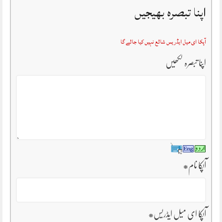
اپنا تبصرہ بھیجیں
آپکا ای میل ایڈریس شائع نہیں کیا جائے گا
اپنا تبصرہ لکھیں
آپکا نام
*
آپکا ای میل ایڈریس
*