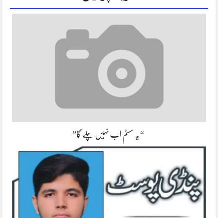
“یہ سسٹم اب نہیں چلے گا”