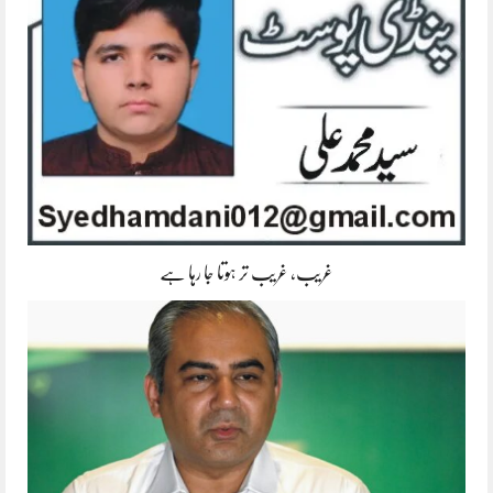
غریب، غریب تر ہوتا جا رہا ہے