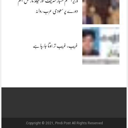
وزیر اعظم شہباز شریف اور فیلڈ مارشل اہم
دورے پر سعودی عرب روانہ
غریب، غریب تر ہوتا جا رہا ہے
Copyright © 2021, Pindi Post All Rights Reserved.