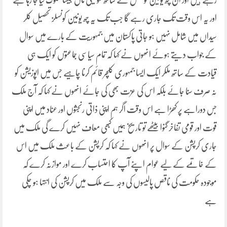
رہے ہیں اور ان چھ یونین کو نسل کے ساتھ سو تیلی ماں جیسا سلوک کیا جا رہا ہے
اور یہ اس وقت تک جاری رہے گا جب تک یہ چھ یونین کونسلز تحصیل کلر
سیداں میں شامل نہیں ہو جاتی پاکستان میں جمہوریت کے بارے میں سوال
کے جواب دیتے ہوئے انھوں نے کہا کہ تمام سیاسی جماعتوں کو ایک ہی
قیادت کے ساتھ ملکر ایک ایسا جمہوری کلچر قائم کرنا چاہیے جس میں اپوزیشن کو
نہ صرف سنا جائے بلکہ اس کی عزت بھی کی جائے انھوں نے کہا کہ آج ملک
جس دوراہے پر کھڑا ہے اس وقت اگر ہم اپنی ذاتی رنجشوں اور عناد میں اپنی
قوت اور قومی تفاخر گنوا بیٹھے تو تاریخ ہمیں کبھی معاف نہیں کرے گی ملک میں
جاری کرپشن کے سوال پر انھوں نے کہا کہ کرپشن کے باعث ملک میں اس
کے خاتمے کے لیے عوام اپنے آپ کا احتساب کرے اور موازنہ کرے کہ
موجودہ حکومت کی ناقص پالیسوں کی وجہ سے ملک میں کرپشن کی انتہا ہو چکی
ہے