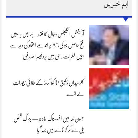
اہم خبریں
آرٹیفشل انٹلیجنس دجال کا فتنہ ہے جس پر ہمیں
فتح حاصل ہو گی،AI پر اندھے اعتماد کی وجہ سے
ہمیں خطرات لاحق ہیں پروفیسر احمد رفیق
کلرسیداں ڈکیتی‘ڈاکو1 کروڑ کے طلائی زیورات
لے اڑے
بھون نلہ میں افسوسناک حادثہ — بزرگ شخص
پلی سے گر کر نالے میں بہہ گیا