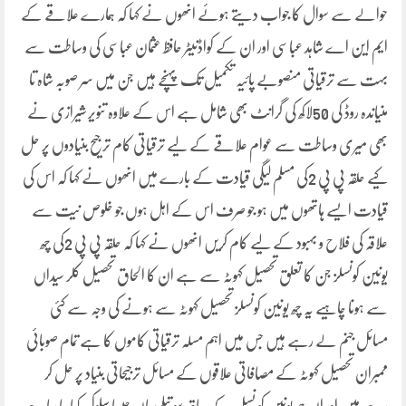
حوالے سے سوال کا جواب دیتے ہوئے انھوں نے کہا کہ ہمارے علاقے کے
ایم این اے شاہد عباسی اور ان کے کواڈنیٹر حافظ عثمان عباسی کی وساطت سے
بہت سے ترقیاتی منصوبے پائیہ تکمیل تک پہنچے ہیں جن میں سر صوبہ شاہ تا
منیاندہ روڈ کی 50لاکھ کی گرانٹ بھی شامل ہے اس کے علاوہ تنویر شیرازی نے
بھی میری وساطت سے عوام علاقے کے لیے ترقیاتی کام ترجیح بنیادوں پر حل
کیے حلقہ پی پی 2کی مسلم لیگی قیادت کے بارے میں انھوں نے کہا کہ اس کی
قیادت ایسے ہاتھوں میں ہو جو صرف اس کے اہل ہوں جو خلوص نیت سے
علاقہ کی فلاح و بہبود کے لیے کام کریں انھوں نے کہا کہ حلقہ پی پی 2کی چھ
یونین کونسلز جن کا تعلق تحصیل کہوٹہ سے ہے ان کا الحاق تحصیل کلر سیداں
سے ہونا چاہیے یہ چھ یونین کونسلز تحصیل کہوٹہ سے ہونے کی وجہ سے کئی
مسائل جنم لے رہے ہیں جس میں اہم مسلہ ترقیاتی کاموں کا ہے تمام صوبائی
ممبران تحصیل کہوٹہ کے مصافاتی علاقوں کے مسائل ترجیحاتی بنیاد پر حل کر