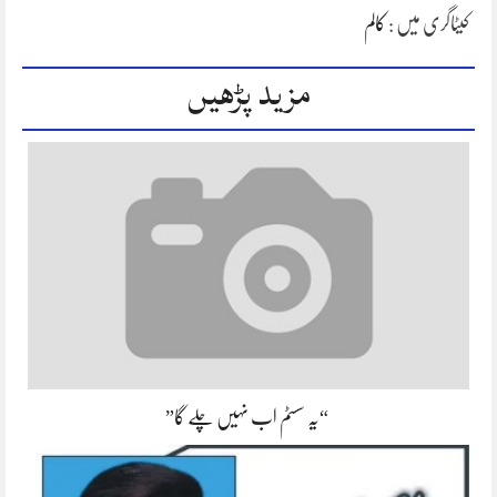
کیٹاگری میں :
کالم
مزید پڑھیں
“یہ سسٹم اب نہیں چلے گا”