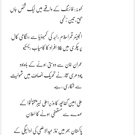
کہوٹہ: فائرنگ کے واقعے میں ایک شخص جاں
بحق، تین زخمی
انجینئر قمراسلام راجہ کی کمبوڈیا سے ہنگامی کال
پر چکری میں 16 افراد کا کامیاب ریسکیو
عمران خان سے دوستی ہونے کے باوجود
چودھری نثار نے تحریک انصاف میں شمولیت
سے انکاری رہے
علی امین گنڈاپور کا وزیراعلیٰ خیبرپختونخوا کے
عہدے سے مستعفی ہونے کا اعلان
پاکستان بھر میں نمازِ عیدالاضحی کی ادائیگی کے