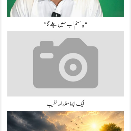
“یہ سسٹم اب نہیں چلے گا”
ایک اچھا مقرر اور خطیب