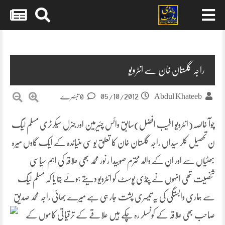
Skip
to
content
راجہ گلستان خان سے انٹرویو
05/10/2012
Abdul Khateeb
0 تبصرے
چوآ خالصہ(انٹرویو اطیب افضل)سابق وائس چئیرمین اور جنرل سیکرٹری مسلم لیگ
ن تحصیل کلر سیداں راجہ گلستان خان کا تعلق یو سی منیاندہ کے ایک گاوں میرہ
بھٹیاں سے اور ان کے والد محترم صوبیدا ر نور محمد بھی علاقہ کی اہم سیاسی
شخصیت تھی انہوں نے پنڈی پوسٹ کو انٹرویو دیتے ہوئے بتا یا کہ مسلم لیگ
سے ہماری وابستگی کی یہ تیسری پشت جار ہی ہے میرے بھائی راجہ محمد صدیق
صاحب بھی علاقہ کے کونسلر رہ چکے ہیں علاقے کے
ترقیاتی کاموں کے