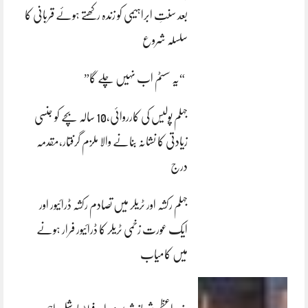
بعد سنتِ ابراہیمی کو زندہ رکھتے ہوئے قربانی کا
سلسلہ شروع
“یہ سسٹم اب نہیں چلے گا”
جہلم پولیس کی کارروائی،10 سالہ بچے کو جنسی
زیادتی کا نشانہ بنانے والا ملزم گرفتار،مقدمہ
درج
جہلم رکشہ اور ٹریلر میں تصادم رکشہ ڈرائیور اور
ایک عورت زخمی ٹریلر کا ڈرائیور فرار ہونے
میں کامیاب