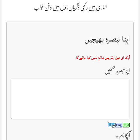
الماری میں رکھی ڈگریاں، دل میں دفن خواب
اپنا تبصرہ بھیجیں
آپکا ای میل ایڈریس شائع نہیں کیا جائے گا
اپنا تبصرہ لکھیں
آپکا نام
*