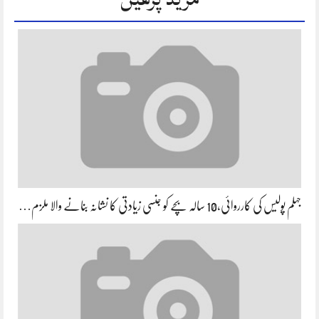
جہلم پولیس کی کارروائی،10 سالہ بچے کو جنسی زیادتی کا نشانہ بنانے والا ملزم…