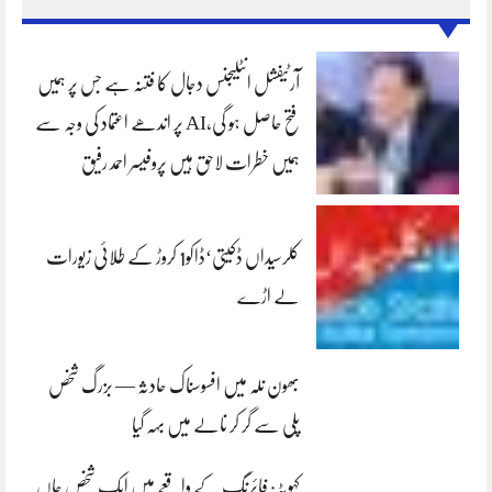
آرٹیفشل انٹلیجنس دجال کا فتنہ ہے جس پر ہمیں
فتح حاصل ہو گی،AI پر اندھے اعتماد کی وجہ سے
ہمیں خطرات لاحق ہیں پروفیسر احمد رفیق
کلرسیداں ڈکیتی‘ڈاکو1 کروڑ کے طلائی زیورات
لے اڑے
بھون نلہ میں افسوسناک حادثہ — بزرگ شخص
پلی سے گر کر نالے میں بہہ گیا
کہوٹہ: فائرنگ کے واقعے میں ایک شخص جاں