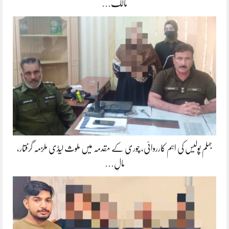
مالک…
جہلم پولیس کی اہم کارروائی، چوری کے مقدمہ میں ملوث لیڈی ملزمہ گرفتار،
مالِ…