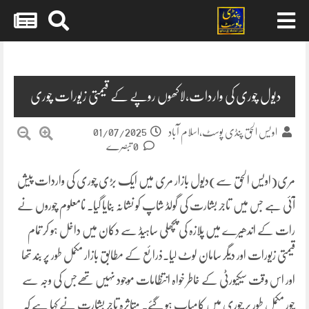
Skip
to
content
دیول چوری کی واردات،لاکھوں روپے کے قیمتی زیورات چوری
01/07/2025
اویس الحق پنڈی پوسٹ،اسلام آباد
0 تبصرے
مری(اویس الحق سے)دیول بازار مری میں ایک بڑی چوری کی واردات پیش
آئی ہے جس میں تاجر بشارت کی گولڈ شاپ کو نشانہ بنایا گیا۔ نامعلوم چوروں نے
رات کے اندھیرے میں پلازہ کی پچھلی ساہیڈ سے دکان میں داخل ہو کر تمام
قیمتی زیورات اور دیگر سامان لوٹ لیا۔ذرائع کے مطابق بازار مکمل طور پر بند تھا
اور اس وقت سیکیورٹی کے خاطر خواہ انتظامات موجود نہیں تھےجس کی وجہ سے
چور مکمل طور پر چوری میں کامیاب ہو گئے۔ متاثرہ تاجر بشارت نے کہا ہے کہ