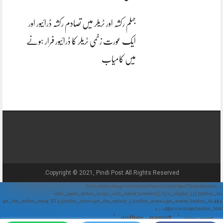
جہلم رکشہ اور ٹریلر میں تصادم رکشہ ڈرائیور اور
ایک عورت زخمی ٹریلر کا ڈرائیور فرار ہونے
میں کامیاب
Copyright © 2021, Pindi Post All Rights Reserved.
// Show Author Image with Author Name in UrduPaper Theme function
urdu_paper_author_image_with_name($content) { if (is_single()) { $author_id =
get_the_author_meta('ID'); $author_name = get_the_author(); $author_avatar = get_avatar($author_id, 48);
// 48px size image $author_html = '
' . $author_name . '
' . $author_avatar . '