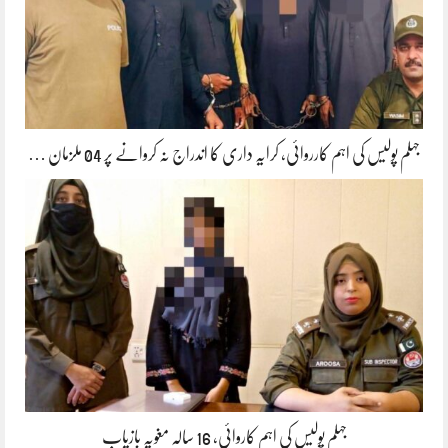
جہلم پولیس کی اہم کارروائی، کرایہ داری کا اندراج نہ کروانے پر 04 ملزمان …
جہلم پولیس کی اہم کاروائی، 16 سالہ مغویہ بازیاب