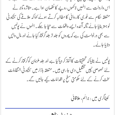
اس واردات سے انہیں لاکھوں روپے کا نقصان ہوا ہے۔متاثرہ تاجر نے
متعلقہ حکام سے فوری کارروائی کا مطالبہ کرتے ہوئے کہا کہ علاقے کی سیکیورٹی
کو بہتر بنایا جائے تاکہ آئندہ ایسے واقعات سے بچا جا سکے۔ انہوں نے پولیس
سے بھی درخواست کی ہے کہ چوروں کو جلد از جلد گرفتار کیا جائے اور مال واپس
دلایا جائے۔
پولیس نے بتایا کہ تحقیقات کا آغاز کر دیا گیا ہے اور جلد ملزمان کو گرفتار کرنے کے
لئے خصوصی ٹیمیں تشکیل دی جا رہی ہیں۔ متعلقہ بازار میں سیکیورٹی انتظامات
سخت کرنے کے لئے حکومتی سطح پر اقدامات کیے جائیں گے۔
کیٹاگری میں :
جرائم
،
علاقائی
مزید پڑھیں