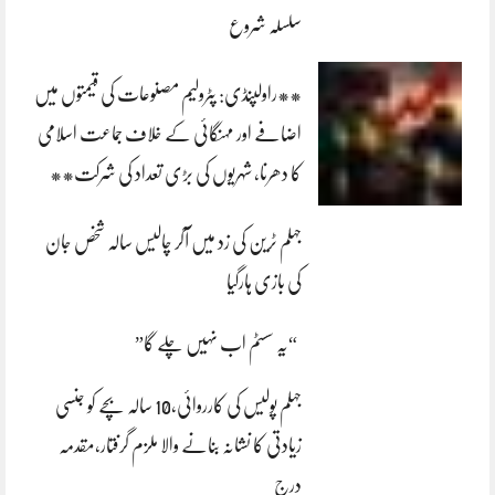
سلسلہ شروع
**راولپنڈی: پٹرولیم مصنوعات کی قیمتوں میں
اضافے اور مہنگائی کے خلاف جماعت اسلامی
کا دھرنا، شہریوں کی بڑی تعداد کی شرکت**
جہلم ٹرین کی زد میں آکر چالیس سالہ شخص جان
کی بازی ہارگیا
“یہ سسٹم اب نہیں چلے گا”
جہلم پولیس کی کارروائی،10 سالہ بچے کو جنسی
زیادتی کا نشانہ بنانے والا ملزم گرفتار،مقدمہ
درج