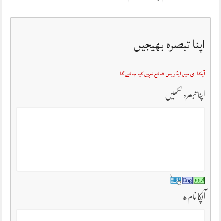
اپنا تبصرہ بھیجیں
آپکا ای میل ایڈریس شائع نہیں کیا جائے گا
اپنا تبصرہ لکھیں
آپکا نام
*