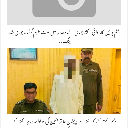
جہلم پولیس کارروائی، رکشہ چوری کے مقدمہ میں ملوث ملزم گرفتار، چوری شدہ
چنگ…
جہلم کتے کے کاٹنے سے پریشان علاقہ مکین کی درخواست پر کتے کے