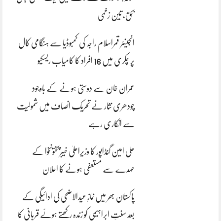
بحق، تین زخمی
انجینئر قمراسلام راجہ کی کمبوڈیا سے ہنگامی کال
پر چکری میں 16 افراد کا کامیاب ریسکیو
عمران خان سے دوستی ہونے کے باوجود
چودھری نثار نے تحریک انصاف میں شمولیت
سے انکاری رہے
علی امین گنڈاپور کا وزیراعلیٰ خیبرپختونخوا کے
عہدے سے مستعفی ہونے کا اعلان
پاکستان بھر میں نمازِ عیدالاضحی کی ادائیگی کے
بعد سنتِ ابراہیمی کو زندہ رکھتے ہوئے قربانی کا