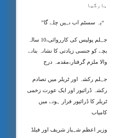
ہارگیا
“یہ سسٹم اب نہیں چلے گا”
جہلم پولیس کی کارروائی،10 سالہ
بچے کو جنسی زیادتی کا نشانہ بنانے
والا ملزم گرفتار،مقدمہ درج
جہلم رکشہ اور ٹریلر میں تصادم
رکشہ ڈرائیور اور ایک عورت زخمی
ٹریلر کا ڈرائیور فرار ہونے میں
کامیاب
وزیر اعظم شہباز شریف اور فیلڈ