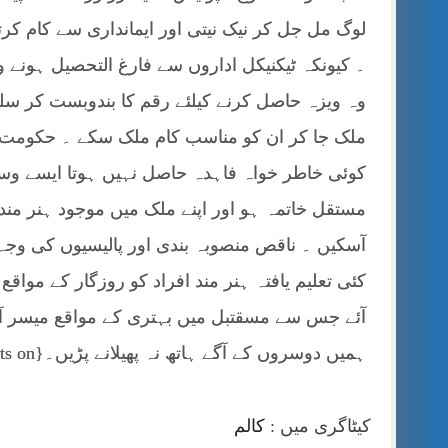
لوگ مل جل کر نیک نیتی اور ایمانداری سے کام کرت
۔ کیونکہ ٹیکنیکل اداروں سے فارغ التحصیل ہونے وا
وہ ویزہ حاصل کرنے کیلئے رقم کا بندوبست کر سل
ملک جا کر ان کو مناسب کام ملک سکے ۔ حکومت ا
کوئی خاطر خواہ فاہدہ حاصل نہیں ہوتا ایسے و
مستقل خاتمہ ہو اور اپنے ملک میں موجود ہنر مند 
آسکیں ۔ ناقص منصوبہ بندی اور پالیسیوں کی وجہ
کئی تعلیم یافتہ ہنر مند افراد کو روزگار کے موا
آئے جس سے مسقتبل میں بہتری کے مواقع میسر آئ
ہمیں دوسروں کے آگے ہاتھ نہ پھیلانے پڑیں۔{jcomments on}
کیٹاگری میں :
کالم