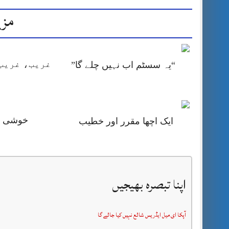
مزی
غریب، غریب 
“یہ سسٹم اب نہیں چلے گا”
خوشی کا
ایک اچھا مقرر اور خطیب
اپنا تبصرہ بھیجیں
آپکا ای میل ایڈریس شائع نہیں کیا جائے گا