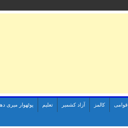
اقوامی
کالمز
آزاد کشمیر
تعلیم
پوٹھوار میری دھ