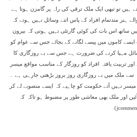
ے ہیں تو تبھی ایک ملک ترقی کی راہ پر گامزن ہوتا ہے
لے ہنر مندتمام افراد کے پاس اتنے وسائل نہیں ہوتے کہ
یں ساتھ اس بات کی کوئی گارنٹی نہیں ہوتی کہ بیرون
یسے کاموں میں پیسے لگانے کے بجائے جس سے عوام کو
سائل مہیا کرنے کی ضرورت ہے جس سے بے روزگاری کا
اور تربیت یافتہ افراد کو روزگار کے مناسب مواقع میسر
 سے ملک میں بے روزگاری روز بروز بڑھتی جارہی ہے ۔
قع میسر نہیں آتے حکومت کو چاہیے کہ ایسے منصوبے لے کر
یں اور ملک بھی معاشی طور پر مضبوط ہو تاکہ کہ