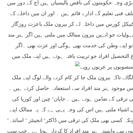
بڑی وجہ
حکومتوں کی ناقص پالیسیاں ہیں آج کے دور میں
فنی تعلیم کے ادارے قائم ہیں ۔ اور ان میں داخلے کے
یکنیکل کورس میں داخلہ لے کر بیرون ملک باعزت روزگار
لیات جو انہیں بیرون ممالک میں ملتی ہیں اگر ہنر مند
ں تو اپنے وطن کی خدمت بھی ہوگی اور عزت بھی ۔اگر
التحصیل افراد جو تربیت یافتہ ہوتے ہیں اپنے
ملک میں
منصوبوں پر عربوں روپے
لگائے تاکہ بیرون ملک جا کر کام کرنے والے لوگ اپنے ملک
پاس موجود ہنر مند افراد سے استعفادہ حاصل کرتے ہیں ۔
ی ترقی کے ضامن ہوتے ہیں ۔ جاپان‘ چین اور کوریا کی
ئی اشیاء ملتی ہیں اس کی وجہ یہی ہے کہ یہ ممالک اپنے
نکہ کسی بھی ملک کی ترقی میں ڈاکٹر‘ انجینئر ‘ اساتذہ‘
شوں سے وابستہ ہنر مند افراد کا کردار ہوتا ہے ۔جب سب