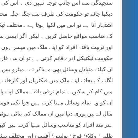
سنجیدگی سے اس جانب توجہ نہیں دی ۔ اس کی 
دیکھا جائے تو حکومت کی طرف سے جگہ جگہ مختلف 
اشتہار آتا ہے تو اس میں لکھا ہوتا ہے ۔مختلف ٹ
کے مناسب مواقع حاصل کریں ۔ لیکن اگر ایسی سہو
اور تربیت یافتہ افراد کو اپنے ملک میں میسر ہو
حکومت ٹیکنیکل ادرے قائم کرتی ہے تو ان سے فارغ 
ان کیلئے متبادل وسائل بھی مہیاکر ئے ۔میٹرو بس 
لگانے کے بجائے اپنے ملک میں فیکٹریاں اور کارخانے 
میں کام کر سکیں ۔ تمام ترقی یافتہ ممالک اپنے 
ان کو وہ تمام وسائل مہیا کرتے ہیں جوا نکی قوم
مثال لے لیں پوری دنیا میں ان ممالک کی بنائی ہو
ہنر مند افراد کو مناسب وسائل مہیا کرتے ہیں کیو
طلبہ ‘ وکلاء‘ فوج ‘ پولیس‘ آفیسرزاور مختلف پی