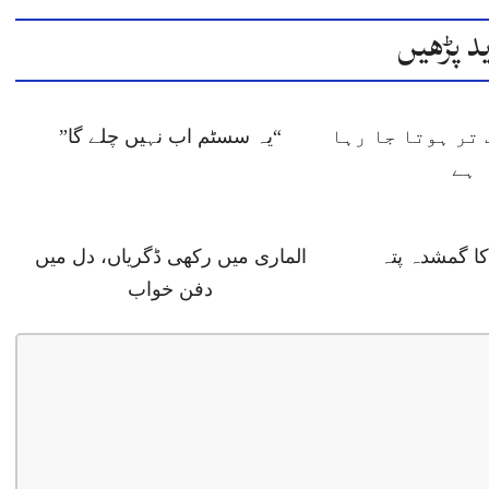
د پڑھیں
تر ہوتا جا رہا
“یہ سسٹم اب نہیں چلے گا”
ہے
 گمشدہ پتہ
الماری میں رکھی ڈگریاں، دل میں
دفن خواب