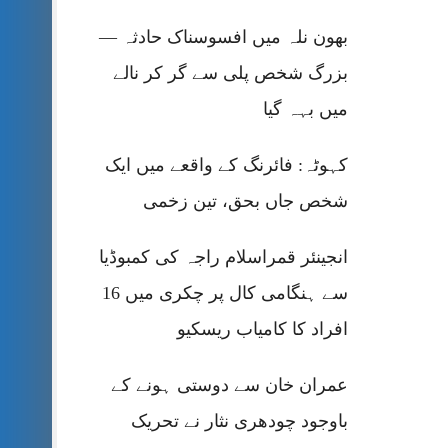
بھون نلہ میں افسوسناک حادثہ —
بزرگ شخص پلی سے گر کر نالے
میں بہہ گیا
کہوٹہ: فائرنگ کے واقعے میں ایک
شخص جاں بحق، تین زخمی
انجینئر قمراسلام راجہ کی کمبوڈیا
سے ہنگامی کال پر چکری میں 16
افراد کا کامیاب ریسکیو
عمران خان سے دوستی ہونے کے
باوجود چودھری نثار نے تحریک