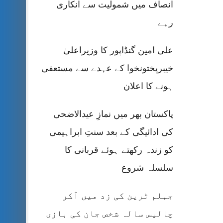
انصاف میں شمولیت سے انکاری
رہے
علی امین گنڈاپور کا وزیراعلیٰ
خیبرپختونخوا کے عہدے سے مستعفی
ہونے کا اعلان
پاکستان بھر میں نمازِ عیدالاضحی
کی ادائیگی کے بعد سنتِ ابراہیمی
کو زندہ رکھتے ہوئے قربانی کا
سلسلہ شروع
جہلم ٹرین کی زد میں آکر
چالیس سالہ شخص جان کی بازی