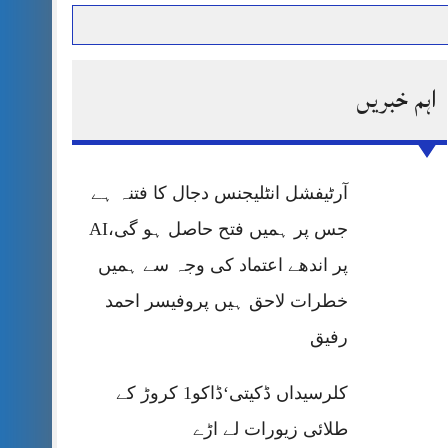
اہم خبریں
حرمت پر قربان
 کی پریس کانفرنس
آرٹیفشل انٹلیجنس دجال کا فتنہ ہے
جس پر ہمیں فتح حاصل ہو گی،AI
پر اندھے اعتماد کی وجہ سے ہمیں
خطرات لاحق ہیں پروفیسر احمد
رفیق
کلرسیداں ڈکیتی‘ڈاکو1 کروڑ کے
طلائی زیورات لے اڑے