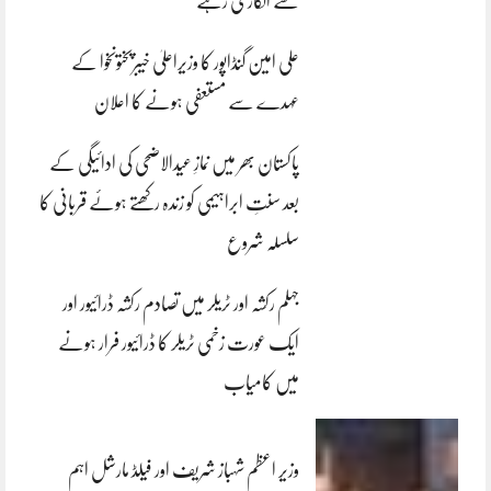
سے انکاری رہے
علی امین گنڈاپور کا وزیراعلیٰ خیبرپختونخوا کے
عہدے سے مستعفی ہونے کا اعلان
پاکستان بھر میں نمازِ عیدالاضحی کی ادائیگی کے
بعد سنتِ ابراہیمی کو زندہ رکھتے ہوئے قربانی کا
سلسلہ شروع
جہلم رکشہ اور ٹریلر میں تصادم رکشہ ڈرائیور اور
ایک عورت زخمی ٹریلر کا ڈرائیور فرار ہونے
میں کامیاب
وزیر اعظم شہباز شریف اور فیلڈ مارشل اہم