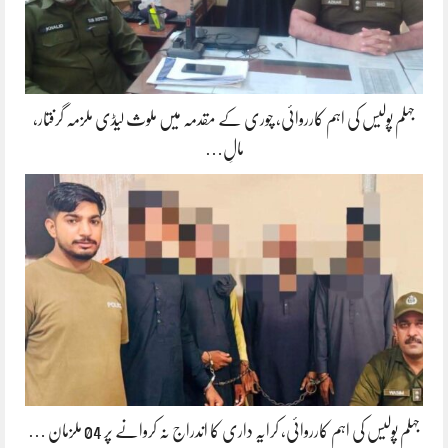
جہلم پولیس کی اہم کارروائی، چوری کے مقدمہ میں ملوث لیڈی ملزمہ گرفتار،
مالِ…
جہلم پولیس کی اہم کارروائی، کرایہ داری کا اندراج نہ کروانے پر 04 ملزمان …