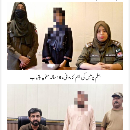
جہلم پولیس کی اہم کاروائی، 16 سالہ مغویہ بازیاب