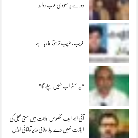
دورے پر سعودی عرب روانہ
غریب، غریب تر ہوتا جا رہا ہے
“یہ سسٹم اب نہیں چلے گا”
آئی ایم ایف مخصوص اوقات میں سستی بجلی کی
اجازت نہیں دے رہا، وفاقی وزیر توانائی اویس