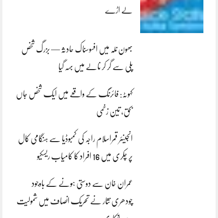
لے اڑے
بھون نلہ میں افسوسناک حادثہ — بزرگ شخص
پلی سے گر کر نالے میں بہہ گیا
کہوٹہ: فائرنگ کے واقعے میں ایک شخص جاں
بحق، تین زخمی
انجینئر قمراسلام راجہ کی کمبوڈیا سے ہنگامی کال
پر چکری میں 16 افراد کا کامیاب ریسکیو
عمران خان سے دوستی ہونے کے باوجود
چودھری نثار نے تحریک انصاف میں شمولیت