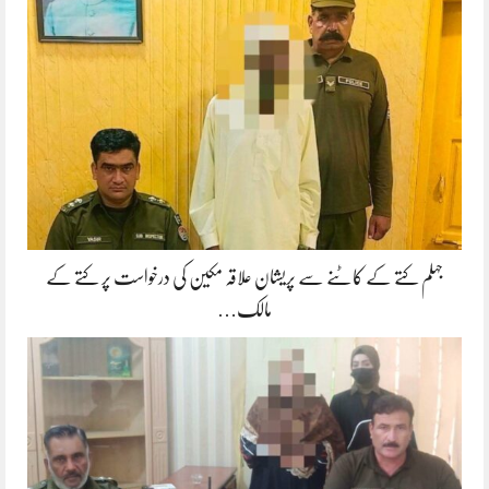
جہلم کتے کے کاٹنے سے پریشان علاقہ مکین کی درخواست پر کتے کے
مالک…