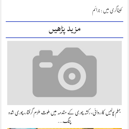
کیٹاگری میں :
جرائم
مزید پڑھیں
جہلم پولیس کارروائی، رکشہ چوری کے مقدمہ میں ملوث ملزم گرفتار، چوری شدہ
چنگ…