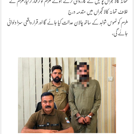
تھانہ کالا گجراں پولیس نے کارروائی کرتے ہوئے ملزم کو گرفتار کر لیا،ملزم کے
خلاف تھانہ کالا گجراں میں مقدمہ درج
ملزم کو ٹھوس شواہد کے ساتھ چالان عدالت کیا جائے گا اور قرار واقعی سزا دلوائی
جائے گی،