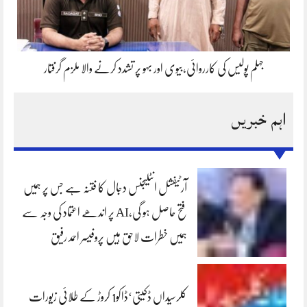
جہلم پولیس کی کارروائی،بیوی اور بہو پر تشدد کرنے والا ملزم گرفتار
اہم خبریں
آرٹیفشل انٹلیجنس دجال کا فتنہ ہے جس پر ہمیں
فتح حاصل ہو گی،AI پر اندھے اعتماد کی وجہ سے
ہمیں خطرات لاحق ہیں پروفیسر احمد رفیق
کلرسیداں ڈکیتی‘ڈاکو1 کروڑ کے طلائی زیورات