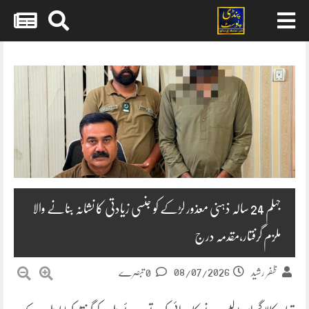
Skip
to
content
جہلم 24 سالہ ذہنی معذور لڑکے کو جنسی زیادتی کا نشانہ بنانے والا
ملزم گرفتار،مقدمہ درج
08/07/2026
ظفر رشید
0 تبصرے