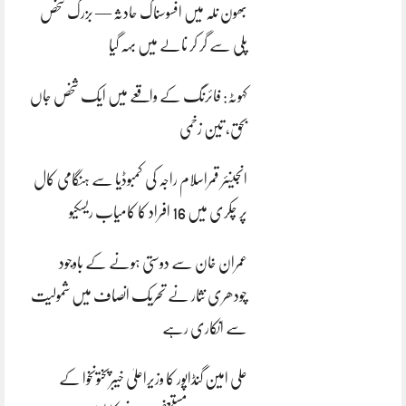
بھون نلہ میں افسوسناک حادثہ — بزرگ شخص
پلی سے گر کر نالے میں بہہ گیا
کہوٹہ: فائرنگ کے واقعے میں ایک شخص جاں
بحق، تین زخمی
انجینئر قمراسلام راجہ کی کمبوڈیا سے ہنگامی کال
پر چکری میں 16 افراد کا کامیاب ریسکیو
عمران خان سے دوستی ہونے کے باوجود
چودھری نثار نے تحریک انصاف میں شمولیت
سے انکاری رہے
علی امین گنڈاپور کا وزیراعلیٰ خیبرپختونخوا کے