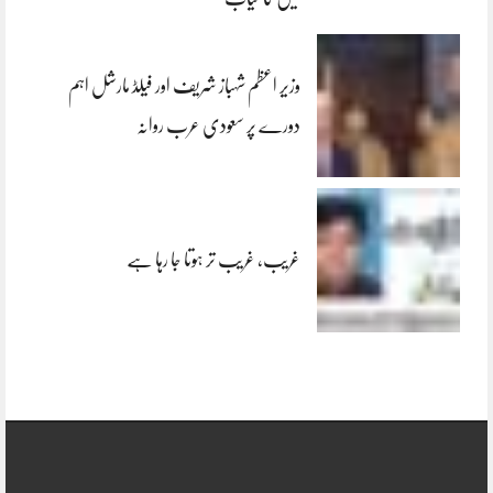
وزیر اعظم شہباز شریف اور فیلڈ مارشل اہم
دورے پر سعودی عرب روانہ
غریب، غریب تر ہوتا جا رہا ہے