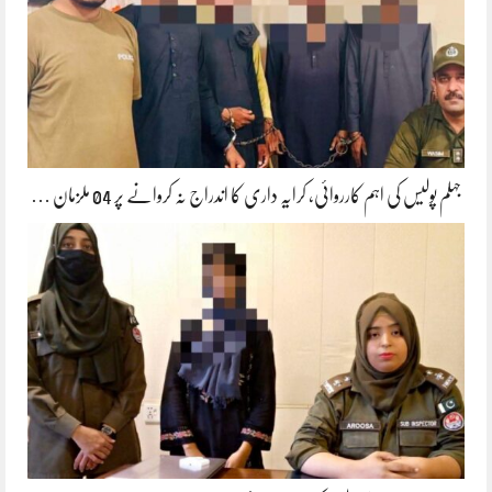
جہلم پولیس کی اہم کارروائی، کرایہ داری کا اندراج نہ کروانے پر 04 ملزمان …