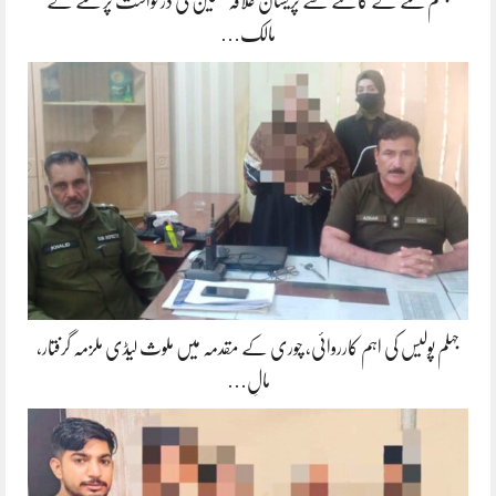
جہلم کتے کے کاٹنے سے پریشان علاقہ مکین کی درخواست پر کتے کے
مالک…
جہلم پولیس کی اہم کارروائی، چوری کے مقدمہ میں ملوث لیڈی ملزمہ گرفتار،
مالِ…