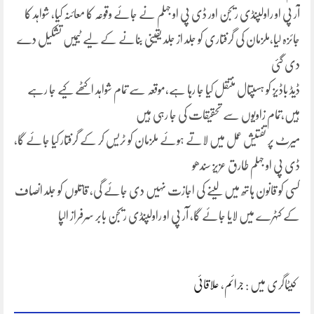
آر پی او راولپنڈی ریجن اور ڈی پی او جہلم نے جائے وقوعہ کا معائنہ کیا، شواہد کا
جائزہ لیا،ملزمان کی گرفتاری کو جلد از جلد یقینی بنانے کے لیے ٹیمیں تشکیل دے
دی گئی
ڈیڈ باڈیز کو ہسپتال منتقل کیا جا رہا ہے،موقعہ سے تمام شواہد اکٹھے کیے جا رہے
ہیں،تمام زاویوں سے تحقیقات کی جا رہی ہیں
میرٹ پر تفتیش عمل میں لاتے ہوئے ملزمان کو ٹریس کر کے گرفتار کیا جائے گا،
ڈی پی او جہلم طارق عزیز سندھو
کسی کو قانون ہاتھ میں لینے کی اجازت نہیں دی جائے گی، قاتلوں کو جلد انصاف
کے کٹہرے میں لایا جائے گا، آر پی او راولپنڈی ریجن بابر سرفراز الپا
کیٹاگری میں :
جرائم
،
علاقائی