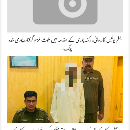
جہلم پولیس کارروائی، رکشہ چوری کے مقدمہ میں ملوث ملزم گرفتار، چوری شدہ
چنگ…