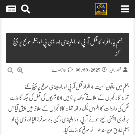
Skip
to
content
جہلم چار افراد کا قتل آر پی او راولپنڈی اور ڈی پی او جہلم موقع پر پہنچ
گئے
08/09/2025
ظفر رشید
0 تبصرے
جہلم میں خاتون سمیت 4 افراد قتل آر پی او راولپنڈی موقع پر پہنچ گئے
تھانہ کالا گجراں کے علاقے کوٹھہ پرانا میں 04 شہریوں کی قتل کی جگہ کا وزٹ
قتل کی واردات کا افسوس ناک واقعہ تھانہ کالا گجراں کے علاقہ میں پیش آیا جس
پر فوری ایکشن لیتے ہوئے آر پی او راولپنڈی ریجن بابر سرفراز الپا اور ڈی پی او
جہلم طارق عزیز سندھو نے موقع کا وزٹ کیا،