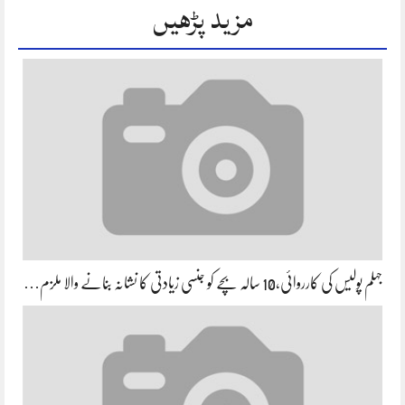
مزید پڑھیں
جہلم پولیس کی کارروائی،10 سالہ بچے کو جنسی زیادتی کا نشانہ بنانے والا ملزم…