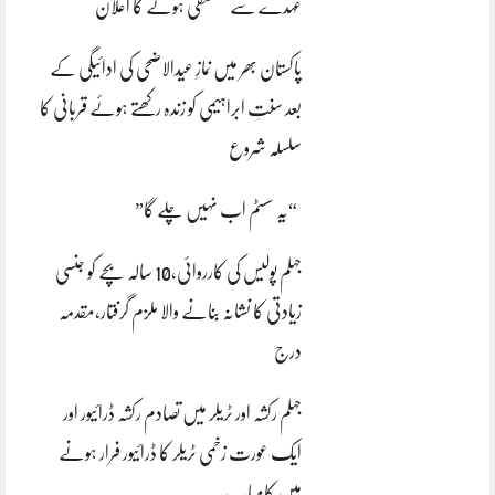
عہدے سے مستعفی ہونے کا اعلان
پاکستان بھر میں نمازِ عیدالاضحی کی ادائیگی کے
بعد سنتِ ابراہیمی کو زندہ رکھتے ہوئے قربانی کا
سلسلہ شروع
“یہ سسٹم اب نہیں چلے گا”
جہلم پولیس کی کارروائی،10 سالہ بچے کو جنسی
زیادتی کا نشانہ بنانے والا ملزم گرفتار،مقدمہ
درج
جہلم رکشہ اور ٹریلر میں تصادم رکشہ ڈرائیور اور
ایک عورت زخمی ٹریلر کا ڈرائیور فرار ہونے
میں کامیاب