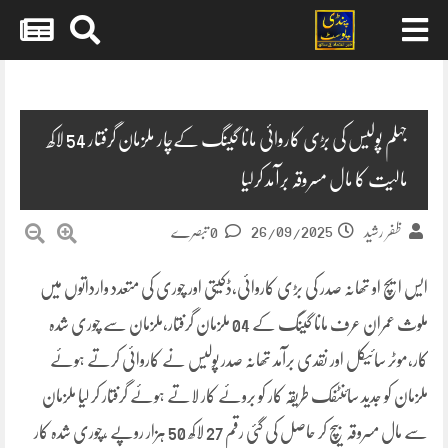
Skip
to
content
جہلم پولیس کی بڑی کاروائی مانا گینگ کےچار ملزمان گرفتار 54 لاکھ
مالیت کا مال مسروقہ برآمد کرلیا
26/09/2025
ظفر رشید
0 تبصرے
ایس ایچ او تھانہ صدر کی بڑی کاروائی،ڈکیتی اور چوری کی متعدد وارداتوں میں
ملوث عمران عرف مانا گینگ کے 04 ملزمان گرفتار،ملزمان سے چوری شدہ
کار،موٹر سائیکل اور نقدی برآمد تھانہ صدر پولیس نے کاروائی کرتے ہوئے
ملزمان کو جدید سائنٹفک طریقہ کار کو بروئے کار لاتے ہوئے گرفتار کر لیا ملزمان
سے مال مسروقہ بیچ کر حاصل کی گئی رقم 27 لاکھ 50 ہزار روپے ،چوری شدہ کار