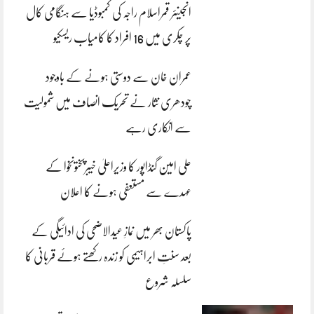
انجینئر قمراسلام راجہ کی کمبوڈیا سے ہنگامی کال
پر چکری میں 16 افراد کا کامیاب ریسکیو
عمران خان سے دوستی ہونے کے باوجود
چودھری نثار نے تحریک انصاف میں شمولیت
سے انکاری رہے
علی امین گنڈاپور کا وزیراعلیٰ خیبرپختونخوا کے
عہدے سے مستعفی ہونے کا اعلان
پاکستان بھر میں نمازِ عیدالاضحی کی ادائیگی کے
بعد سنتِ ابراہیمی کو زندہ رکھتے ہوئے قربانی کا
سلسلہ شروع