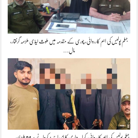
جہلم پولیس کی اہم کارروائی، چوری کے مقدمہ میں ملوث لیڈی ملزمہ گرفتار،
مالِ…
جہلم پولیس کی اہم کارروائی، کرایہ داری کا اندراج نہ کروانے پر 04 ملزمان …