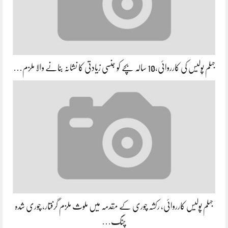
جہلم پولیس کی کارروائی،10 سالہ بچے کو جنسی زیادتی کا نشانہ بنانے والا ملزم…
جہلم پولیس کارروائی، رکشہ چوری کے مقدمہ میں ملوث ملزم گرفتار، چوری شدہ
چنگ…