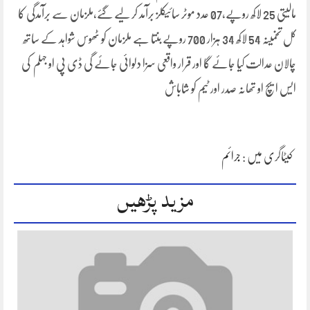
مالیتی 25 لاکھ روپے،07 عدد موٹر سائیکلز برآمد کر لیے گئے،ملزمان سے برآمدگی کا
کل تخمینہ 54 لاکھ 34 ہزار 700 روپے بنتا ہے ملزمان کو ٹھوس شواہد کے ساتھ
چالان عدالت کیا جائے گا اور قرار واقعی سزا دلوائی جائے گی ڈی پی او جہلم کی
ایس ایچ او تھانہ صدر اور ٹیم کو شاباش
کیٹاگری میں :
جرائم
مزید پڑھیں