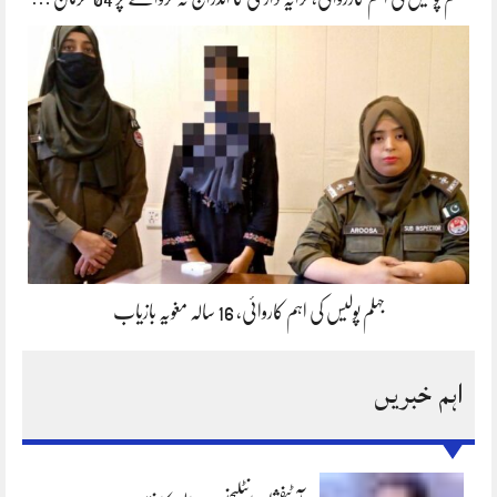
جہلم پولیس کی اہم کاروائی، 16 سالہ مغویہ بازیاب
اہم خبریں