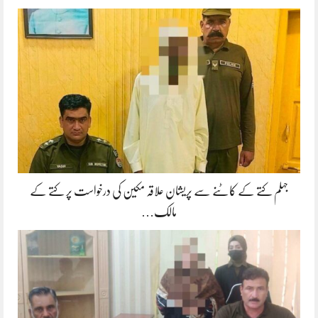
جہلم کتے کے کاٹنے سے پریشان علاقہ مکین کی درخواست پر کتے کے
مالک…