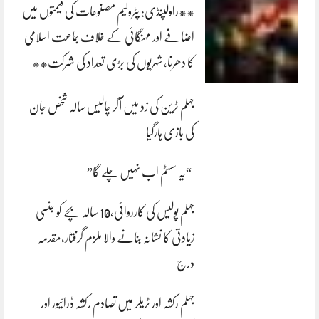
**راولپنڈی: پٹرولیم مصنوعات کی قیمتوں میں
اضافے اور مہنگائی کے خلاف جماعت اسلامی
کا دھرنا، شہریوں کی بڑی تعداد کی شرکت**
جہلم ٹرین کی زد میں آکر چالیس سالہ شخص جان
کی بازی ہارگیا
“یہ سسٹم اب نہیں چلے گا”
جہلم پولیس کی کارروائی،10 سالہ بچے کو جنسی
زیادتی کا نشانہ بنانے والا ملزم گرفتار،مقدمہ
درج
جہلم رکشہ اور ٹریلر میں تصادم رکشہ ڈرائیور اور