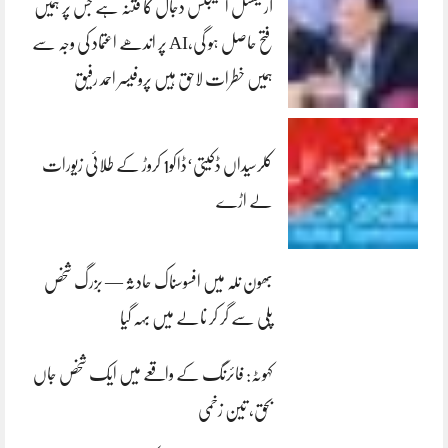
آرٹیفشل انٹلیجنس دجال کا فتنہ ہے جس پر ہمیں
فتح حاصل ہو گی،AI پر اندھے اعتماد کی وجہ سے
ہمیں خطرات لاحق ہیں پروفیسر احمد رفیق
کلرسیداں ڈکیتی‘ڈاکو1 کروڑ کے طلائی زیورات
لے اڑے
بھون نلہ میں افسوسناک حادثہ — بزرگ شخص
پلی سے گر کر نالے میں بہہ گیا
کہوٹہ: فائرنگ کے واقعے میں ایک شخص جاں
بحق، تین زخمی