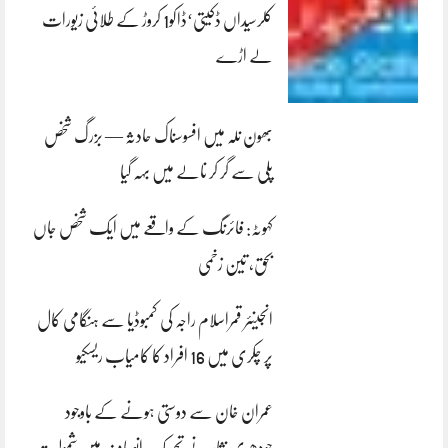
کلرسیداں ڈکیتی‘ڈاکو1 کروڑ کے طلائی زیورات
لے اڑے
بھون نلہ میں افسوسناک حادثہ — بزرگ شخص
پلی سے گر کر نالے میں بہہ گیا
کہوٹہ: فائرنگ کے واقعے میں ایک شخص جاں
بحق، تین زخمی
انجینئر قمراسلام راجہ کی کمبوڈیا سے ہنگامی کال
پر چکری میں 16 افراد کا کامیاب ریسکیو
عمران خان سے دوستی ہونے کے باوجود
چودھری نثار نے تحریک انصاف میں شمولیت