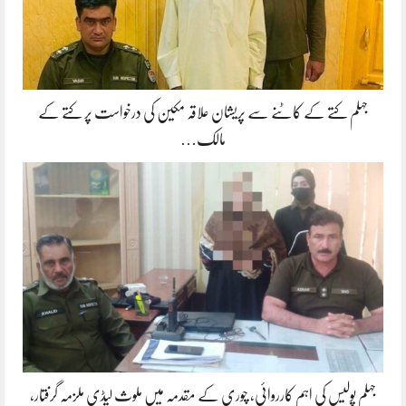
جہلم کتے کے کاٹنے سے پریشان علاقہ مکین کی درخواست پر کتے کے
مالک…
جہلم پولیس کی اہم کارروائی، چوری کے مقدمہ میں ملوث لیڈی ملزمہ گرفتار،