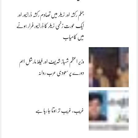
جہلم رکشہ اور ٹریلر میں تصادم رکشہ ڈرائیور اور
ایک عورت زخمی ٹریلر کا ڈرائیور فرار ہونے
میں کامیاب
وزیر اعظم شہباز شریف اور فیلڈ مارشل اہم
دورے پر سعودی عرب روانہ
غریب، غریب تر ہوتا جا رہا ہے