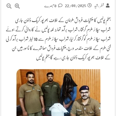
22/08/2025
ظفر رشید
0 تبصرے
جہلم پولیس کا منشیات فروش ملزمان کے خلاف بھر پور کریک ڈاؤن جاری
شراب سپلائر ملزم گرفتار،شراب برآمد تھانہ للہ پولیس نے کاروائی کرتے ہوئے
شراب سپلائر ملزم کو گرفتار کر لیا،شراب سپلائر ملزم سے 10 لیٹر شراب برآمد کر لی
گئی ملزم کے خلاف مقدمہ درج،منشیات فروش معاشرے کا ناسور ہیں جن
کے خلاف بھر پور کریک ڈاؤن جاری رہے گا جہلم پولیس