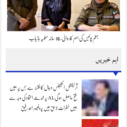
جہلم پولیس کی اہم کاروائی، 16 سالہ مغویہ بازیاب
اہم خبریں
آرٹیفشل انٹلیجنس دجال کا فتنہ ہے جس پر ہمیں
فتح حاصل ہو گی،AI پر اندھے اعتماد کی وجہ سے
ہمیں خطرات لاحق ہیں پروفیسر احمد رفیق