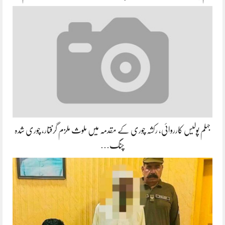
جہلم پولیس کارروائی، رکشہ چوری کے مقدمہ میں ملوث ملزم گرفتار، چوری شدہ
چنگ…