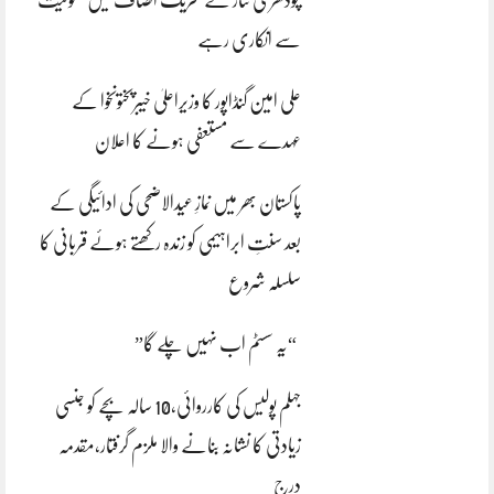
سے انکاری رہے
علی امین گنڈاپور کا وزیراعلیٰ خیبرپختونخوا کے
عہدے سے مستعفی ہونے کا اعلان
پاکستان بھر میں نمازِ عیدالاضحی کی ادائیگی کے
بعد سنتِ ابراہیمی کو زندہ رکھتے ہوئے قربانی کا
سلسلہ شروع
“یہ سسٹم اب نہیں چلے گا”
جہلم پولیس کی کارروائی،10 سالہ بچے کو جنسی
زیادتی کا نشانہ بنانے والا ملزم گرفتار،مقدمہ
درج