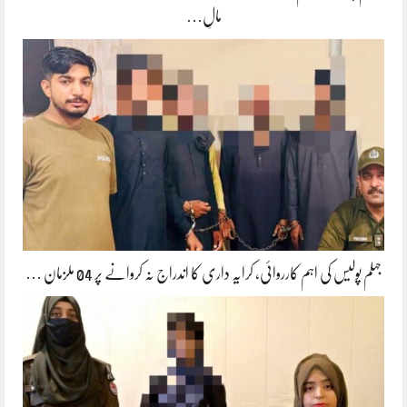
مالِ…
جہلم پولیس کی اہم کارروائی، کرایہ داری کا اندراج نہ کروانے پر 04 ملزمان …