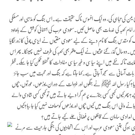
من کی تباہی کی، وہ ایک افسوس ناک حقیقت ہے۔اس جنگ کو مذہبی اور مسلکی
ر امام کعبہ کی خدمات بھی حاصل کیں۔سعودی عرب کی انتہائی کوشش کے باوجود
گ کو مقدس جنگ کا نام دینے کے لیے سعودی مفتیوں نے ایڑی چوٹی کا زور لگایا
والے ہیں۔دوسال گذر گئے حوثیوں نے ایک پتھر بھی کعبہ کی طرف نہیں پھینکا۔پھر اس
مایت تا کہ خطے میں اپنے سیاسی و غیر سیاسی مفادات کا تحفظ ممکن کیا جا سکے۔قطر
 بات آسانی سے سمجھ آ جاتی ہے۔کہا جاتا ہے کہ جنگ اور محبت میں سب جائز
 گیا؟ کیا رسول اللہ ﷺ نے جنگوں اور غزوات کے دوران،بوڑھوں، عورتوں، بچوں
پھر کیوں کبھی کسی جنازے پر بم گرا دیے جاتے ہیں تو کبھی کسی شادی والے
ے والی اس جنگ میں کیوں بچوں اور بوڑھوں کومعاف نہیں کیا جا رہا؟کیوں
؟کیوں امدادی سامان کے قافلوں پر فضائی حملے کیے جاتے ہیں؟
ہی ہو گی جتنی سعودی عرب اور اس کے اتحادیوں کی جنگی جارحیت سے مرنے