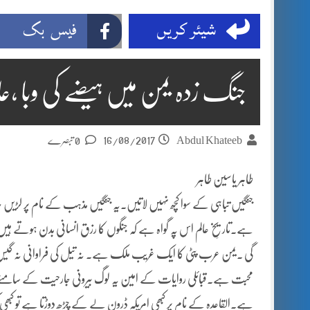
شیئر کریں
فیس بک
جنگ زدہ یمن میں ہیضے کی وبا ،ع
16/08/2017
Abdul Khateeb
0 تبصرے
طاہر یاسین طاہر
جنگیں تباہی کے سوا کچھ نہیں لاتیں۔یہ جنگیں مذہب کے نام پر لڑیں جا
ہے۔تاریخِ عالم اس پہ گواہ ہے کہ جنگوں کا رزق انسانی بدن ہوتے ہی
گی ۔یمن عرب پٹی کا ایک غریب ملک ہے۔ نہ تیل کی فراوانی نہ گیس
محبت ہے۔قبائلی روایات کے امین یہ لوگ بیرونی جارحیت کے سامنے 
ہے۔القاعدہ کے نام پر کبھی امریکہ ڈرون لے کے چڑھ دوڑتا ہے تو کبھی 