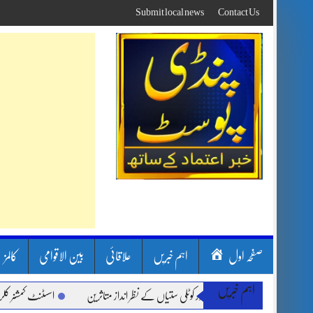
Skip
Submit local news
Contact Us
to
content
صفحہ اول
اہم خبریں
علاقائی
بین الاقوامی
کالمز
اہم خبریں
رشیں، لینڈ سلائیڈنگ اور کوٹلی ستیاں کے نظر انداز متاثرین
اسسٹنٹ کمشنر کلرسیداں س