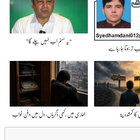
“یہ سسٹم اب نہیں چلے گا”
 تر ہوتا جا رہا ہے
کا گمشدہ پتہ
الماری میں رکھی ڈگریاں، دل میں دفن خواب