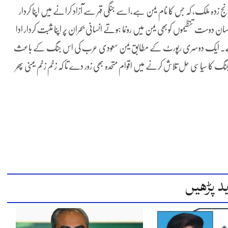
 زدہ ملک، کہ جس کا نام یمن ہے،اسے جنگی قہر سے آزاد کرانے میں اپنا کردار
نسان دوست تنظیموں کوبھی یمن میں رونما ہوتے انسانی بحران پر اپنا مثبت کردار ادا
ی ہو چکا ہے۔ ایک دوسری رپورٹ کے مطابق یمن سعودی عرب کی اس جنگ کے باعث
 ہیں اس جنگ کا سیاسی حل تلاش کرنے میں اقوام متحدہ بھی زور دے تا کہ زخم زخم یمنی پھر
د پڑھیں