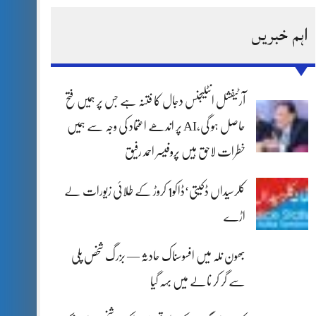
اہم خبریں
آرٹیفشل انٹلیجنس دجال کا فتنہ ہے جس پر ہمیں فتح
حاصل ہو گی،AI پر اندھے اعتماد کی وجہ سے ہمیں
خطرات لاحق ہیں پروفیسر احمد رفیق
کلرسیداں ڈکیتی‘ڈاکو1 کروڑ کے طلائی زیورات لے
اڑے
بھون نلہ میں افسوسناک حادثہ — بزرگ شخص پلی
سے گر کر نالے میں بہہ گیا