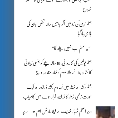
شروع
جہلم ٹرین کی زد میں آکر چالیس سالہ شخص جان کی
بازی ہارگیا
“یہ سسٹم اب نہیں چلے گا”
جہلم پولیس کی کارروائی،10 سالہ بچے کو جنسی زیادتی
کا نشانہ بنانے والا ملزم گرفتار،مقدمہ درج
جہلم رکشہ اور ٹریلر میں تصادم رکشہ ڈرائیور اور ایک
عورت زخمی ٹریلر کا ڈرائیور فرار ہونے میں کامیاب
وزیر اعظم شہباز شریف اور فیلڈ مارشل اہم دورے پر