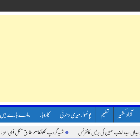
آزاد کشمیر
تعلیم
پوٹھوار میری دھرتی
کاروبار
ہمارے بارے میں
یدہ زینب حسین کی پریس کانفرنس
شہید گر وپ کیپٹنعاصم طارق مکمل فوجی اعزاز کے ساتھ س