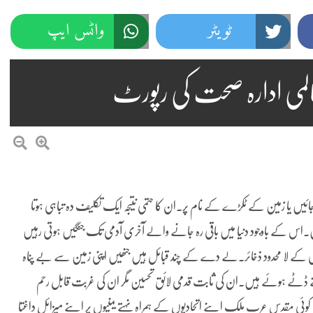
ٹویٹر
واٹس ایپ
المی ادارہ صحت کی رپورٹ
ئیں یا زمین کے ٹکڑے کے نام پر۔ان کا حتمی نتیجہ ایک تکلیف دہ تباہی ہوتا
ں۔اس کے باوجود دنیا میں باقی رہ جانے والے آخری آدمی تک جنگیں ہوتی رہیں
 کے لا محدود ذخائر۔لے دے کے چند قبائل ہیں جنھیں اپنی زمین سے بے پناہ
ڈٹے ہوئے ہیں۔ان کی ثابت قدمی لائق تحسین مگر ان کی غربت قابل رحم
کوئی مقدس عرب ملک اپنے اتحادیوں کے ہمراہ نہتے یمنیوں پر اپنے میزائل داغتا