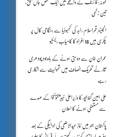
کہوٹہ: فائرنگ کے واقعے میں ایک شخص جاں بحق،
تین زخمی
انجینئر قمراسلام راجہ کی کمبوڈیا سے ہنگامی کال پر
چکری میں 16 افراد کا کامیاب ریسکیو
عمران خان سے دوستی ہونے کے باوجود چودھری
نثار نے تحریک انصاف میں شمولیت سے انکاری
رہے
علی امین گنڈاپور کا وزیراعلیٰ خیبرپختونخوا کے عہدے
سے مستعفی ہونے کا اعلان
پاکستان بھر میں نمازِ عیدالاضحی کی ادائیگی کے بعد
سنتِ ابراہیمی کو زندہ رکھتے ہوئے قربانی کا سلسلہ