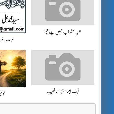
“یہ سسٹم اب نہیں چلے گا”
غریب، غریب
ایک اچھا مقرر اور خطیب
خوشی 