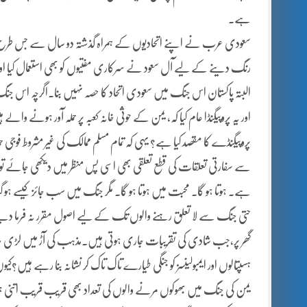
ہے۔
سعودی عرب نے اپنے اتحادیوں کے ہمراہ گذشتہ دو سال سے جس طرح ی
رنگ دینے کے لیے آل سعود نے سرکاری مفتیوں کو بھی استعمال کیا او
البتہ پاکستان اس جنگ میں سعودی اتحاد کا حصہ نہیں بنا۔اگرچہ اس جن
اور یہ پروپیگنڈا عام کیا کہ، یمن کے حوثی خانہ کعبہ پر حملہ آور ہونے 
پروپیگنڈے کا مقصد کیا ہے؟ یہی کہ تمام مسلم ممالک کی غیر مشروط فوجی ح
سے سفارتی تعلقات کی قطع تعلقی بھی اسی پس منظر میں دیکھی جائے تو
ہے۔ ہوتا ہو گا۔ محبت میں ہوتا ہو گا۔ مگر جنگ میں سب جائز کیسے ہو
حتی جنگ سے لا تعلق رہنے والوں تک کے لیے اصول مقرر نہ فرما دیے؟
گھر پر،جب شادی کی تقریبات جاری ہوتی ہیں۔مذہب کی آڑ میں لڑی جان
ہسپتالوں اور ایمبولینسز کو جنگی طیارے تاک تاک کر نشانہ بنا رہے ہیں
یمن کی جنگ میں بھوکوں مرنے والوں کی تعداد بھی قریب قریب اتنی 