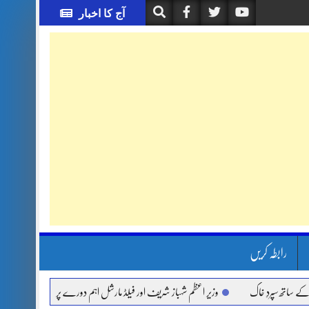
آج کا اخبار
رابطہ کریں
پردِ خاک
وزیر اعظم شہباز شریف اور فیلڈ مارشل اہم دورے پر سعودی عرب روانہ