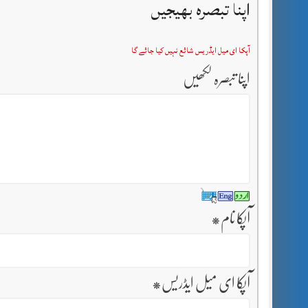
اپنا تبصرہ بھیجیں
آپکا ای میل ایڈریس شائع نہیں کیا جائے گا
اپنا تبصرہ لکھیں
آپکا نام
*
آپکا ای میل ایڈریس
*