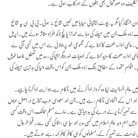
کلیف دہ صورتحال بھی جنگوں کے ہمرکاب ہوتی ہے۔
نتظار کیا مگر یہ رپورٹ ایشیائی میڈیا میں کہیں شائع نہ ہوئی۔بی بی سی پہ شائع
دہ ملک یمن میں ہیضے کی وبا سے اندازا پانچ لاکھ افراد متاثر ہوئے ہیں۔اپریل
سے کم از کم 1975 افراد ہلاک ہوچکے ہیں۔عالمی ادارہ صحت کا کہنا ہے کہ مجموعی طور پر جولائی سے اس میں کمی آئی ہے
ر ہو رہے ہیں۔ عالمی ادارہ صحت کا مزید کہنا ہے کہ ادویات اور دیگر اشیا کی رسد میں تعطل خاصا طویل
ی نہیں ملیں۔ اقوام متحدہ کے مطابق جنگ زدہ ملک یمن کو اس وقت دنیا کی بدترین ہیضے کی
 عالم انسانیت اپنا وہ کردار ادا کرنے میں ناکام ہے،جو اسے ادا کرنا چاہیے۔
اور اس کے اتحادی ناکام رہے ہیں۔یمن اور سعودی عرب تنازع در اصل عربوں
فاع سے تعبیر کرنا پرلے درجے کی بد دیانتی ہے۔سارے مسلم ممالک،اس وقت کسی
ہیں اہم وجہ عالم اسلام میں کسی مدبر اور سیاسی رہنما کی کمی ہے۔ قحط الرجال
خدمت سے تعبیر کر کے،مسلمانوں کو ہی کافر کافر کہہ رہے ہوتے ہیں۔