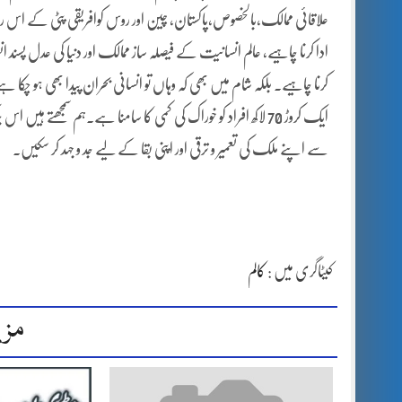
علاقائی ممالک،بالخصوص،پاکستان، چین اور روس کوافریقی پٹی کے اس رنج
ادا کرنا چاہیے، عالم انسانیت کے فیصلہ ساز ممالک اور دنیا کی عدل پسند ا
کرنا چاہیے۔ بلکہ شام میں بھی کہ وہاں تو انسانی بحران پیدا بھ
ایک کروڑ 70 لاکھ افراد کو خوراک کی کمی کا سامنا ہے۔ہم سمجھتے
سے اپنے ملک کی تعمیر و ترقی اور اپنی بقا کے لیے جد و جہد کر سکیں۔
کیٹاگری میں :
کالم
مزی