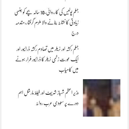
جہلم پولیس کی کارروائی،10 سالہ بچے کو جنسی
زیادتی کا نشانہ بنانے والا ملزم گرفتار،مقدمہ
درج
جہلم رکشہ اور ٹریلر میں تصادم رکشہ ڈرائیور اور
ایک عورت زخمی ٹریلر کا ڈرائیور فرار ہونے
میں کامیاب
وزیر اعظم شہباز شریف اور فیلڈ مارشل اہم
دورے پر سعودی عرب روانہ