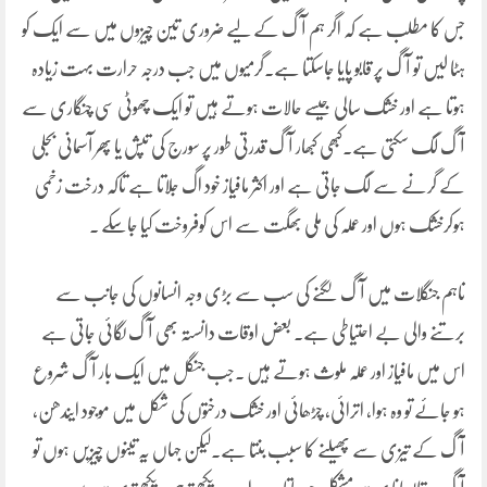
جس کا مطلب ہے کہ اگر ہم آگ کے لیے ضروری تین چیزوں میں سے ایک کو
ہٹا لیں تو آگ پر قابو پایا جاسکتا ہے۔گرمیوں میں جب درجہ حرارت بہت زیادہ
ہوتا ہے اور خشک سالی جیسے حالات ہوتے ہیں تو ایک چھوٹی سی چنگاری سے
آگ لگ سکتی ہے۔کبھی کبھار آگ قدرتی طور پر سورج کی تپش یا پھر آسمانی بجلی
کے گرنے سے لگ جاتی ہے اور اکثر مافیاز خود اگ جلاتا ہے تاکہ درخت زخمی
ہوکرخشک ہوں اور عملہ کی ملی بھگت سے اس کوفروخت کیا جاسکے ۔
تاہم جنگلات میں آگ لگنے کی سب سے بڑی وجہ انسانوں کی جانب سے
برتنے والی بے احتیاطی ہے۔ بعض اوقات دانستہ بھی آگ لگائی جاتی ہے
اس میں مافیاز اور عملہ ملوث ہوتے ہیں ۔جب جنگل میں ایک بار آگ شروع
ہو جائے تو وہ ہوا، اترائی، چڑھائی اور خشک درختوں کی شکل میں موجود ایندھن،
آگ کے تیزی سے پھیلنے کا سبب بنتا ہے۔لیکن جہاں یہ تینوں چیزیں ہوں تو