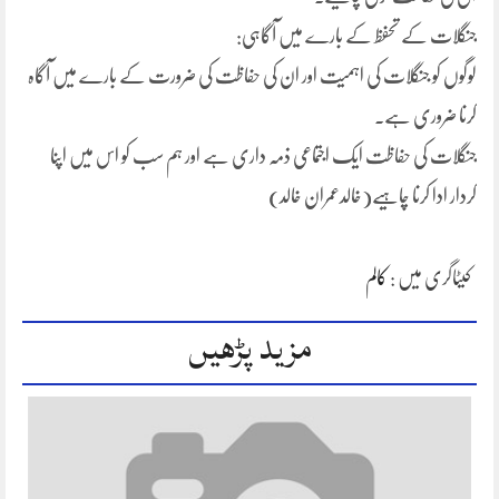
جنگلات کے تحفظ کے بارے میں آگاہی:
لوگوں کو جنگلات کی اہمیت اور ان کی حفاظت کی ضرورت کے بارے میں آگاہ
کرنا ضروری ہے.
جنگلات کی حفاظت ایک اجتماعی ذمہ داری ہے اور ہم سب کو اس میں اپنا
کردار ادا کرنا چاہیے(خالدعمران خالد)
کیٹاگری میں :
کالم
مزید پڑھیں