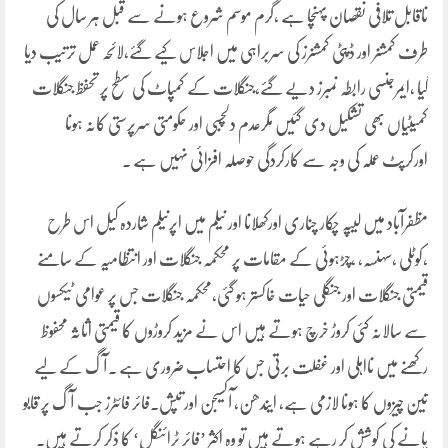
ناقابل تلافی نقصان پہنچا ہے ،گرم موسم شروع ہونے سے قبل ہر سال کی
طرف کمشنر اور ڈپٹی کمشنرز کی سربراہی میں اجلاس کیے گئے،لائحہ عمل ترتیب دیا
گیا ،ایمرجنسی رابطہ نمبرز دیے گئے،جنگلات کے کمپاٹ کی سطح پر تحفظ جنگلات
کمیٹیاں بھی تشکیل دی گئیں مگرعدم دلچسبی اور حکومتی سرپرستی کانہ ہونا
اورکرپٹ عملہ کی وجہ سے کارکردگی حوصلہ افزائی نہیں ہے ۔
مظفرآباد میں لیپہ چکار چناری اورکھلانا اور نیلم میں اپرنیلم شاردہ کیل اس طرح
،کوٹلی ،سہنسہ، ،چڑہوئی کے مقامات پر محکمہ جنگلات اور انتظامیہ کے سامنے
قیمتی جنگلات اور جنگلی حیات خاکستر ہو گئی،محکمہ جنگلات جس پر عوامی ٹیکسوں
سے سالانہ کئی کروڑ خرچ ہوتے ہیں اس نے مزید کروڑوں کا قیمتی اثاثہ محفوظ
رکھنے میں نااہلی اور غفلت برتی جس کا احتساب ضروری ہے ۔آگ کے لیے
تین چیزوں کا ہونا لازمی ہے، ایندھن، آکسیجن اور تپش۔فائر فائٹرز جب آگ پر قابو
پانے کی کوشش کر رہے ہوتے ہیں تو وہ اکثر ’فائر ٹرائنگل‘ کا ذکر کرتے ہیں۔