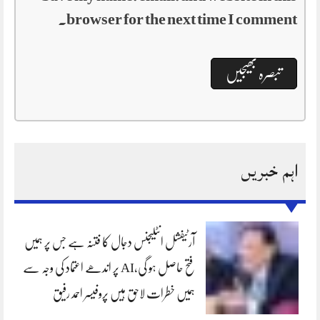
browser for the next time I comment.
اہم خبریں
آرٹیفشل انٹلیجنس دجال کا فتنہ ہے جس پر ہمیں
فتح حاصل ہو گی،AI پر اندھے اعتماد کی وجہ سے
ہمیں خطرات لاحق ہیں پروفیسر احمد رفیق