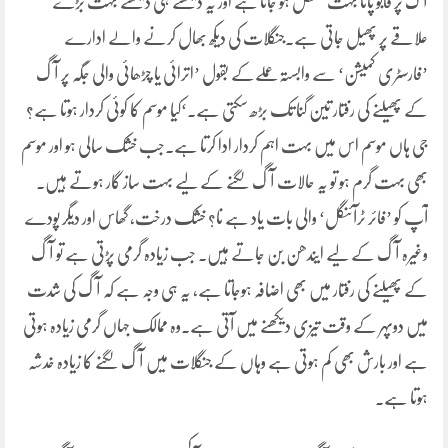
آگ پر قابو پانا بہت مشکل ہو جاتا ہے اور یہ دیکھتے ہی دیکھتے بہت بڑے
علاقے پر پھیل جاتی ہے۔جنگلات کی دیکھ بھال کرنے والے ادارے
’فارسٹری کمیشن‘ سے وابستہ عملےکے بقول ’اترائی یا چڑھائی والی جگہ پر آگ
کے پھیلنے کی رفتار تین گنا تک بڑھ سکتی ہے۔‘کیا موسم کا کوئی کردار ہوتا ہے؟
جی ہاں موسم اس میں بہت اہم کردار ادا کرتا ہے۔جب خشک سالی ہو اور موسم
بھی بہت گرم ہو تو یہ حالات آگ لگنے کے لیے بہت ساز گار ہوتے ہیں۔
آپ کو ’فائر ٹرآئنگل‘ والی بات یاد ہے نا؟ خشک درخت، گھاس اور دیگر پودے
وغیرہ آگ کے لیے ایندھن بن جاتے ہیں۔ جب زیادہ گرمی پڑتی ہے تو آگ
کے پھیلنے کی رفتار میں بھی اضافہ ہوجاتا ہے، یہ ہی وجہ ہے کہ آگ کی شدت
میں دوپہر کے وقت تیزی دیکھنے میں آتی ہے۔وہ ممالک جہاں گرمی زیادہ ہوتی
ہے اور بارش بھی کم ہوتی ہے وہاں کے جنگلات میں آگ لگنے کا زیادہ خدشہ
ہوتا ہے۔