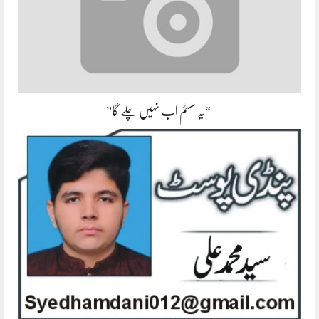
“یہ سسٹم اب نہیں چلے گا”