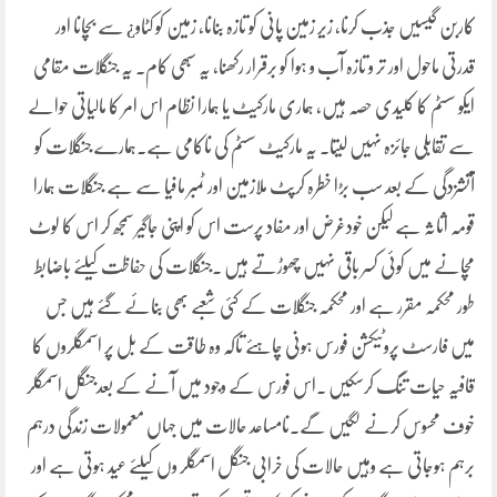
کاربن گیسیں جذب کرنا، زیر زمین پانی کو تازہ بنانا، زمین کو کٹاو¿ سے بچانا اور
قدرتی ماحول اور تر و تازہ آب و ہوا کو برقرار رکھنا، یہ سبھی کام۔ یہ جنگلات مقامی
ایکو سسٹم کا کلیدی حصہ ہیں، ہماری مارکیٹ یا ہمارا نظام اس امر کا مالیاتی حوالے
سے تقابلی جائزہ نہیں لیتا۔ یہ مارکیٹ سسٹم کی ناکامی ہے۔ہمارے جنگلات کو
آتشزدگی کے بعد سب بڑا خطرہ کرپٹ ملازمین اور ٹمبر مافیا سے ہے جنگلات ہمارا
قومہ اثاثہ ہے لیکن خودغرض اور مفاد پرست اس کو اپنی جاگیر سمجھ کر اس کا لوٹ
مچانے میں کوئی کسر باقی نہیں چھوڑتے ہیں ۔جنگلات کی حفاظت کیلئے باضابط
طور محکمہ مقرر ہے اور محکمہ جنگلات کے کئی شعبے بھی بنائے گئے ہیں جس
میں فارسٹ پروٹیکشن فورس ہونی چاہئے تاکہ وہ طاقت کے بل پر اسمگلروں کا
قافیہ حیات تنگ کرسکیں ۔اس فورس کے وجود میں آنے کے بعدجنگل اسمگلر
خوف محسوس کرنے لگیں گے۔نامساعد حالات میں جہاں معمولات زندگی درہم
برہم ہوجاتی ہے وہیں حالات کی خرابی جنگل اسمگلر وں کیلئے عید ہوتی ہے اور