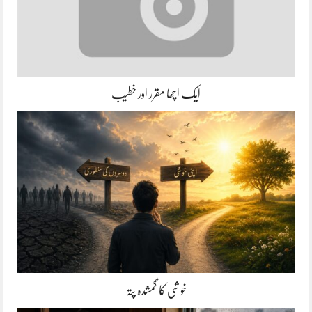
ایک اچھا مقرر اور خطیب
خوشی کا گمشدہ پتہ