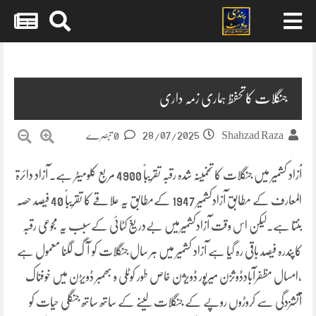
Skip
to
content
جنگلات کاتحفظ ہماری زمہ داری
28/07/2025
Shahzad Raza
0 تبصرے
آزاد کشمیر میں جنگلات کا تخمینہ شدہ رقبہ تقریباً 4900 مربع کلومیٹر ہے۔ آزاد دائرۃ
المعارف کے مطابق آزادکشمیر 1947 کےمطابق یہ علاقے کا تقریباً 40 فیصد حصہ
بنتا ہے۔لیکن اس وقت آزادکشمیرمیں بےدریغ کٹائی کےسبب یہ مجوعی رقبہ
کاپندرہ فیصد باقی رہ گیا ہے آزاد کشمیر میں ہر سال جنگلات کو آگ لگنا معمول ہے
،امسال مظفرآبادڈوثزن میرپور ڈویژن خاص طور کوٹلی و بھمبر ڈویڑن میں خوفناک
آتشزدگی سے کروڑوں روپے کے جنگلات لینے کے ساتھ ساتھ جنگلی حیات کو