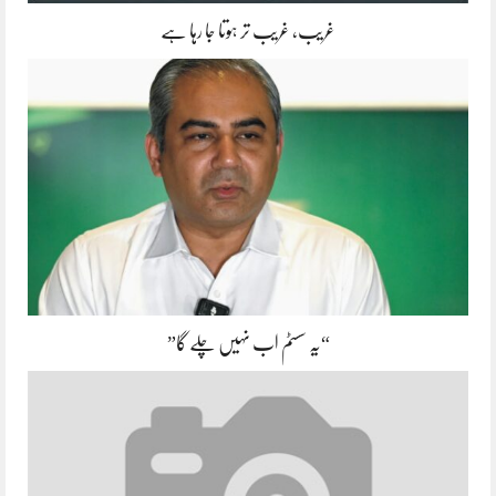
غریب، غریب تر ہوتا جا رہا ہے
“یہ سسٹم اب نہیں چلے گا”