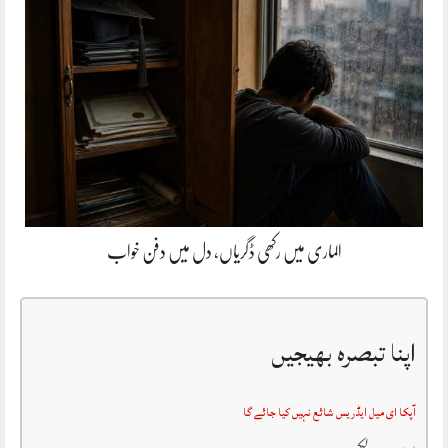
الماری میں رکھی ڈگریاں، دل میں دفن خواب
اپنا تبصرہ بھیجیں
آپکا ای میل ایڈریس شائع نہیں کیا جائے گا