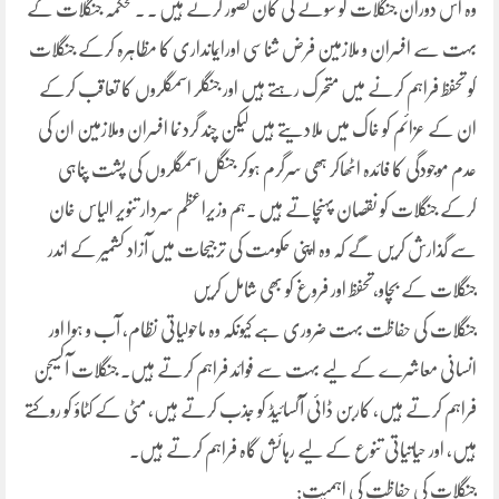
وہ اس دوران جنگلات کو سونے کی کان تصور کرتے ہیں ۔ ۔محکمہ جنگلات کے
بہت سے افسران و ملازمین فرض شناسی اورایمانداری کا مظاہرہ کرکے جنگلات
کو تحفظ فراہم کرنے میں متحرک رہتے ہیں اور جنگلر اسمگلروں کا تعاقب کرکے
ان کے عزائم کو خاک میں ملادیتے ہیں لیکن چند گرد نما افسران وملازمین ان کی
عدم موجودگی کا فائدہ اٹھاکر ہھی سرگرم ہوکر جنگل اسمگلروں کی پشت پناہی
کرکے جنگلات کو نقصان پہنچاتے ہیں ۔ہم وزیراعظم سردار تنویر الیاس خان
سے گذارش کریں گے کہ وہ اپنی حکومت کی ترجیحات میں آزاد کشمیر کے اندر
جنگلات کے بچاو،تحفظ اور فروغ کو بھی شامل کریں
جنگلات کی حفاظت بہت ضروری ہے کیونکہ وہ ماحولیاتی نظام، آب و ہوا اور
انسانی معاشرے کے لیے بہت سے فوائد فراہم کرتے ہیں۔ جنگلات آکسیجن
فراہم کرتے ہیں، کاربن ڈائی آکسائیڈ کو جذب کرتے ہیں، مٹی کے کٹاؤ کو روکتے
ہیں، اور حیاتیاتی تنوع کے لیے رہائش گاہ فراہم کرتے ہیں.
جنگلات کی حفاظت کی اہمیت: