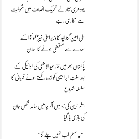
چودھری نثار نے تحریک انصاف میں شمولیت
سے انکاری رہے
علی امین گنڈاپور کا وزیراعلیٰ خیبرپختونخوا کے
عہدے سے مستعفی ہونے کا اعلان
پاکستان بھر میں نمازِ عیدالاضحی کی ادائیگی کے
بعد سنتِ ابراہیمی کو زندہ رکھتے ہوئے قربانی کا
سلسلہ شروع
جہلم ٹرین کی زد میں آکر چالیس سالہ شخص جان
کی بازی ہارگیا
“یہ سسٹم اب نہیں چلے گا”