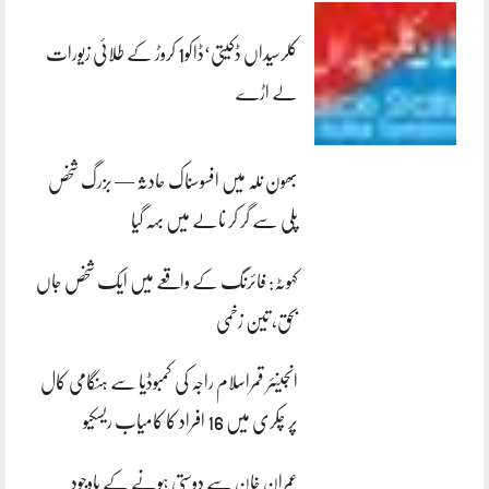
کلرسیداں ڈکیتی‘ڈاکو1 کروڑ کے طلائی زیورات
لے اڑے
بھون نلہ میں افسوسناک حادثہ — بزرگ شخص
پلی سے گر کر نالے میں بہہ گیا
کہوٹہ: فائرنگ کے واقعے میں ایک شخص جاں
بحق، تین زخمی
انجینئر قمراسلام راجہ کی کمبوڈیا سے ہنگامی کال
پر چکری میں 16 افراد کا کامیاب ریسکیو
عمران خان سے دوستی ہونے کے باوجود