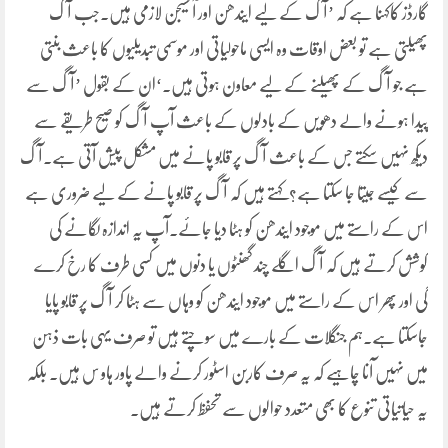
گارڈز کاکہنا ہے کہ ’آگ کے لیے ایندھن اور آکسیجن لازمی ہیں۔جب آگ
پھیلتی ہے تو بعض اوقات وہ ایسی ماحولیاتی اور موسمی تبدیلیوں کا باعث بنتی
ہے جو آگ کے پھیلنے کے لیے معاون ہوتی ہیں۔‘ان کے بقول ’آگ سے
پیدا ہونے والے دھویں کے بادلوں کے باعث آپ آگ کو صیح طریقے سے
دیکھ نہیں سکتے جس کے باعث آگ پر قابو پانے میں مشکل پیش آتی ہے۔آگ
سے کیسے جیتا جا سکتا ہے؟کہتے ہیں کہ آگ پر قابو پانے کے لیے ضروری ہے
اس کے راستے میں موجود ایندھن کو ہٹا دیا جائے۔آپ یہ اندازہ لگانے کی
کوشش کرتے ہیں کہ آگ اگلے چند گھنٹوں یا دنوں میں کسی طرف کا رخ کرے
گی اور پھر اس کے راستے میں موجود ایندھن کو وہاں سے ہٹا کر آگ پر قابو پایا
جاسکتا ہے۔ہم جنگلات کے بارے میں سوچتے ہیں تو صرف یہی بات ذہن
میں نہیں آنا چاہیے کہ یہ صرف کاربن اسٹور کرنے والے پاور ہاو س ہیں۔ بلکہ
یہ حیاتیاتی تنوع کا بھی متعدد حوالوں سے تحفظ کرتے ہیں۔