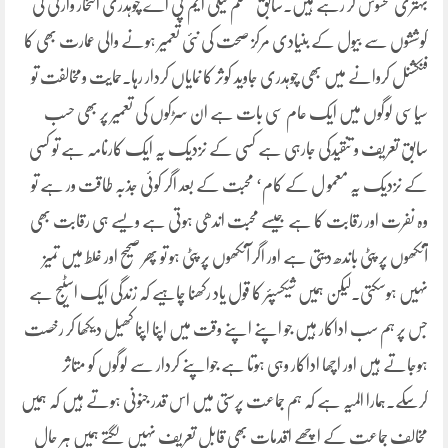
بہتری محسوس کر رہے ہیں۔سابق مسلم لیگی ایم پی اے چوہدری افتخار وارثی کی
کوششوں سے بیول کے بنیادی مرکز صحت کی نئی تعمیر ہونے والی عمارت بھی کا
فنکشنل کروانے میں بھی چوہدری جاوید کوثر کا نمایاں کردار رہا۔حمایت ومخالفت تو
سیاسی لوگوں میں ایک عام سی بات ہے ان سڑکوں کی تعمیر پر بھی حسب
سابق تعریف و تنقیدکی جارہی ہے کسی کے نزدیک یہ ایک کارنامہ ہے تو کسی
کے نزدیک یہ معمو ل کے کام‘ محبت کے بعد اگر کوئی جذبہ طاقت ور ہے تو
وہ نفرت اور رقابت کا ہے جیسے محبت اندھی ہوتی ہے ویسے ہی رقابت بھی
آنکھوں پر پٹی باندھ دیتی ہے اور اگر آنکھوں پر پٹی ہو تو پھر صحیح اور غلط میں تمیز
نہیں ہوسکتی۔لیکن ہمیں شیکسپئر کا قول یاد رکھنا چاہیے کہ زندگی ایک اسٹیج ہے
جس پر ہم سب اداکار ہیں جو اپنے اپنے وقت میں اپنا اپنا کھیل دیکھا کر رخصت
ہوجاتے ہیں اور اچھا اداکار وہی ہوتا ہے جواپنے کردار سے لوگوں کو متاثر
کرسکے۔ہمارا المیہ ہے کہ ہم جماعت پرستی میں اس قدر جنونی ہوتے ہیں کہ ہمیں
مخالف جماعت کے اچھے اقدمات بھی قابل تعریف نہیں لگتے ہمیں ہر حال