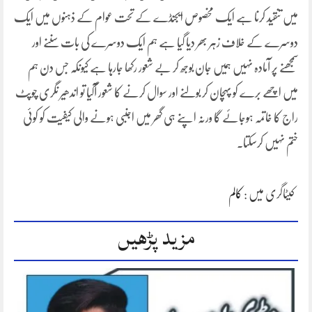
میں تنقید کرنا ہے ایک مخصوص ایجنڈے کے تحت عوام کے ذہنوں میں ایک
دوسرے کے خلاف زہر بھر دیا گیا ہے ہم ایک دوسرے کی بات سننے اور
سمجھنے پر آمادہ نہیں ہمیں جان بوجھ کر بے شعور رکھا جارہا ہے کیونکہ جس دن ہم
میں اچھے برے کو پہچان کر بولنے اور سوال کرنے کا شعور آگیا تو اندھیر نگری چوپٹ
راج کا خاتمہ ہوجائے گا ورنہ اپنے ہی گھر میں اجنبی ہونے والی کیفیت کو کوئی
ختم نہیں کرسکتا۔
کیٹاگری میں :
کالم
مزید پڑھیں