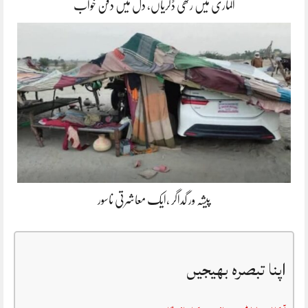
الماری میں رکھی ڈگریاں، دل میں دفن خواب
پیشہ ور گداگر ،ایک معاشرتی ناسور
اپنا تبصرہ بھیجیں