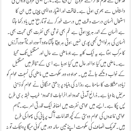
قدموں سے قدم ملا کر اسے عروج بخش دیتا ہے۔تاریخ ایسی عروج وزوال کی
داستانوں سے بھری ہوئی ہے۔طاقت اور اختیار دو ایسی چیزیں ہیں جن کا
استعمال انسان درست و قت میں درست طور کر لے تو تاریخ میں یاد رکھا جاتا
ہے انسان کے اندر ہر چیز ہوتی ہے غم بھی خوشی بھی نفرت بھی محبت بھی۔
انسان کی ہرخواہش کبھی پوری نہیں ہوتی ہر جیتا جاگتا وجود آسودہ اور ناآسودہ آرزؤں
کا مرکب ہوتا ہے یہ ایک کلیہ ہے جو ماضی سے حال اور مستقبل تک محیط
ہے۔ماضی میں کیا ہوا اور حال میں کیا ہورہا ہے اسی کے تناظر میں مستقبل
کے خواب دیکھے جاتے ہیں۔ مو جو دہ دور حکومت میں ماضی کی نسبت عوام کو
زیادہ مشکلات کا سامنا ہے روزانہ کی بنیاد پر بڑھتی مہنگائی نے عوام کو ذہنی
مریض بنا دیا ہے۔ذرائع آمدنی محدود اور اخراجات لامحدود‘ غریب طبقہ بری طرح
پس چکا ہے۔ایسے میں عوامی نفرت میں اضافہ ایک قدرتی امر ہے۔تاہم
عوامی نمائندوں کی عوام دوستی کے کچھ اقدامات آگ پر پانی کی پھوارکی طرح
ہیں۔تحریک انصاف کی حکومت اپنے تین سالہ دور میں کوئی میگا پروجیکٹ تو نہ