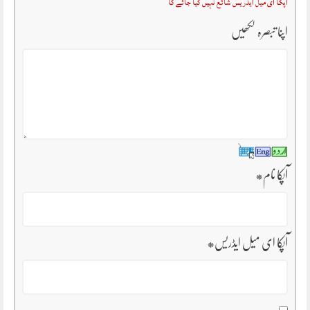
آپکا ای میل ایڈریس شائع نہیں کیا جائے گا
اپنا تبصرہ لکھیں
آپکا نام
*
آپکا ای میل ایڈریس
*