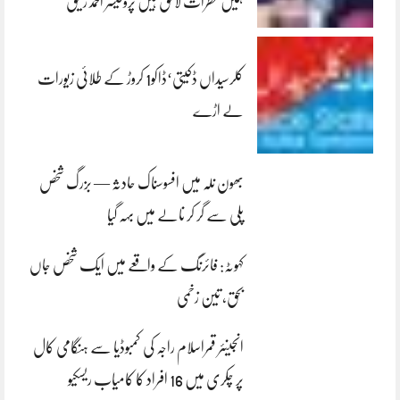
ہمیں خطرات لاحق ہیں پروفیسر احمد رفیق
کلرسیداں ڈکیتی‘ڈاکو1 کروڑ کے طلائی زیورات
لے اڑے
بھون نلہ میں افسوسناک حادثہ — بزرگ شخص
پلی سے گر کر نالے میں بہہ گیا
کہوٹہ: فائرنگ کے واقعے میں ایک شخص جاں
بحق، تین زخمی
انجینئر قمراسلام راجہ کی کمبوڈیا سے ہنگامی کال
پر چکری میں 16 افراد کا کامیاب ریسکیو