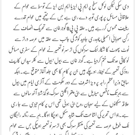
دی سکی لیکن لوکل سطح پر ایم پی ایز یا ایم این ایز کے توسط سے عوام کے
علاقائی مسائل پر پوری توجہ دے رہی ہے جس کے نتیجے میں عوام قدرے
ریلیف محسوس کررہے ہیں۔حلقہ پی پی8 گوجرخان سے تحریک انصاف کے
رکن صوبائی اسمبلی چوہدری جاوید کوثر کی جانب سے حلقہ میں عرصہ دراز سے
ٹوٹ پھوٹ کا شکار لنک سڑکوں کی از سر نو تعمیر نے عوام کے سفری مسائل
کو کافی حد تک ختم کردیا ہے۔گوجر خان سے بیول‘بیول سے کلر سیداں کارپٹ
روڈ کی تعمیر کے ٹینڈر ہوچکے ہیں جن پر کام کا بھی جلد آغاز متوقع ہے۔جبکہ
سابق وزیراعظم راجہ پر و یز اشرف کے دور حکومت کے آخری ایام میں بیول
سے جبر تک ناقص میٹریل سے بنی پتھر اگلتی سڑک جو گذشتہ آٹھ سالوں سے
علاقہ مکینوں کے لیے سوہان روح بنی ہوئی تھی اس پر کام تیزی سے جا ری
ہے۔جو اس تحریر کی اشاعت تک شاید مکمل ہوچکا ہوگا۔ جبر سے رتالہ راجگان
تک طویل عرصہ سے تعمیر کی منتظر سڑک بھی ازسر نو تعمیر ہوچکی جس سے عوام