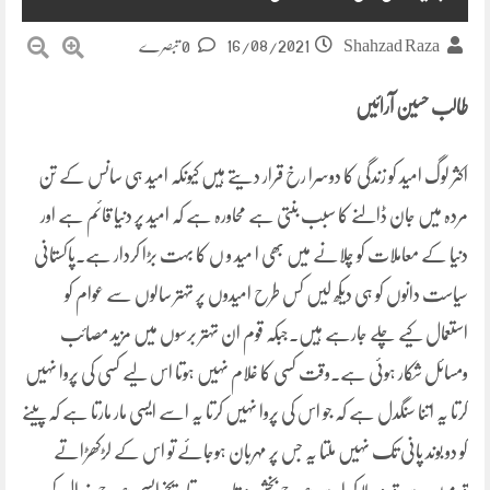
16/08/2021
Shahzad Raza
0 تبصرے
طالب حسین آرائیں
اکثر لوگ امید کو زندگی کا دوسرا رخ قرار دیتے ہیں کیونکہ امید ہی سانس کے تن
مردہ میں جان ڈالنے کا سبب بنتی ہے محاورہ ہے کہ امید پر دنیا قائم ہے اور
دنیا کے معاملات کو چلانے میں بھی ا مید و ں کا بہت بڑا کردار ہے۔پاکستانی
سیاست دانوں کو ہی دیکھ لیں کس طرح امیدوں پر تہتر سالوں سے عوام کو
استعمال کیے چلے جارہے ہیں۔جبکہ قوم ان تہتر برسوں میں مزید مصائب
ومسائل شکار ہوئی ہے۔وقت کسی کا غلام نہیں ہوتا اس لیے کسی کی پروا نہیں
کرتا یہ اتنا سنگدل ہے کہ جو اس کی پروا نہیں کرتا یہ اسے ایسی مار مارتا ہے کہ پینے
کو دو بوند پانی تک نہیں ملتا یہ جس پر مہربان ہوجائے تو اس کے لڑکھڑاتے