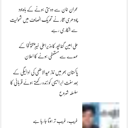
عمران خان سے دوستی ہونے کے باوجود
چودھری نثار نے تحریک انصاف میں شمولیت
سے انکاری رہے
علی امین گنڈاپور کا وزیراعلیٰ خیبرپختونخوا کے
عہدے سے مستعفی ہونے کا اعلان
پاکستان بھر میں نمازِ عیدالاضحی کی ادائیگی کے
بعد سنتِ ابراہیمی کو زندہ رکھتے ہوئے قربانی کا
سلسلہ شروع
غریب، غریب تر ہوتا جا رہا ہے