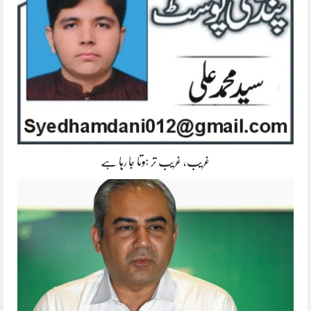
غریب، غریب تر ہوتا جا رہا ہے