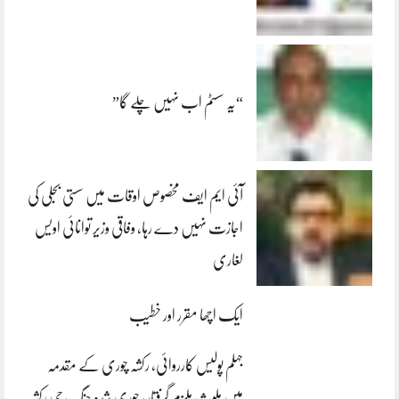
“یہ سسٹم اب نہیں چلے گا”
آئی ایم ایف مخصوص اوقات میں سستی بجلی کی
اجازت نہیں دے رہا، وفاقی وزیر توانائی اویس
لغاری
ایک اچھا مقرر اور خطیب
جہلم پولیس کارروائی، رکشہ چوری کے مقدمہ
میں ملوث ملزم گرفتار، چوری شدہ چنگ چی رکشہ