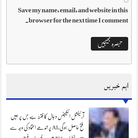
Save my name, email, and website in this
browser for the next time I comment.
اہم خبریں
آرٹیفشل انٹلیجنس دجال کا فتنہ ہے جس پر ہمیں
فتح حاصل ہو گی،AI پر اندھے اعتماد کی وجہ سے