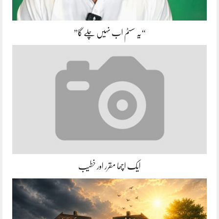
“یہ سسٹم اب نہیں چلے گا”
ایک اچھا مقرر اور خطیب