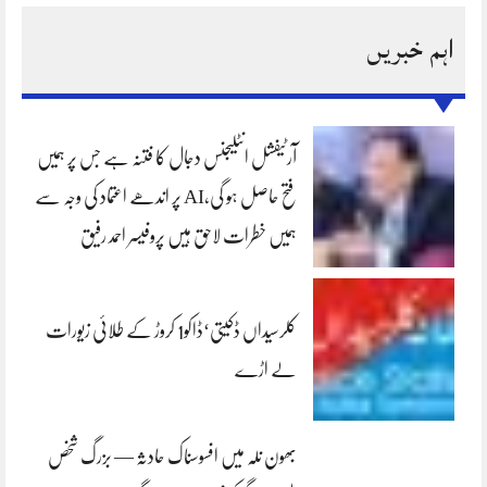
اہم خبریں
آرٹیفشل انٹلیجنس دجال کا فتنہ ہے جس پر ہمیں
فتح حاصل ہو گی،AI پر اندھے اعتماد کی وجہ سے
ہمیں خطرات لاحق ہیں پروفیسر احمد رفیق
کلرسیداں ڈکیتی‘ڈاکو1 کروڑ کے طلائی زیورات
لے اڑے
بھون نلہ میں افسوسناک حادثہ — بزرگ شخص