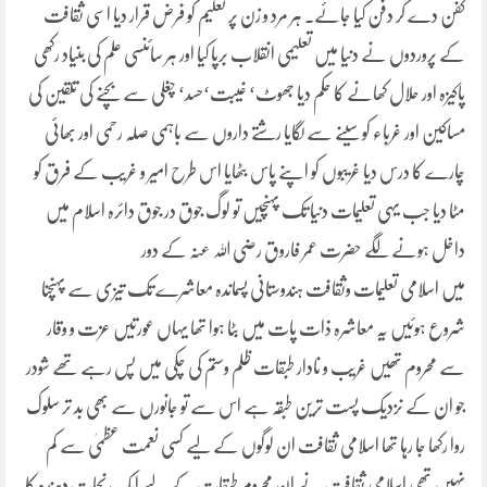
کفن دے کر دفن کیا جائے۔ ہر مرد و زن پر تعلیم کو فرض قرار دیا اسی ثقافت
کے پروردوں نے دنیا میں تعلیمی انقلاب برپا کیا اور ہر سائنسی علم کی بنیاد رکھی
پاکیزہ اور حلال کھانے کا حکم دیا جھوٹ‘ غیبت‘حسد‘ چغلی سے بچنے کی تلقین کی
مساکین اور غرباء کو سینے سے لگایا رشتے داروں سے باہمی صلہ رحمی اور بھائی
چارے کا درس دیا غریبوں کو اپنے پاس بٹھایا اس طرح امیر و غریب کے فرق کو
مٹا دیا جب یہی تعلیمات دنیا تک پہنچیں تو لوگ جوق در جوق دائرہ اسلام میں
داخل ہونے لگے حضرت عمر فاروق رضی اللہ عنہ کے دور
میں اسلامی تعلیمات وثقافت ہندوستانی پسماندہ معاشرے تک تیزی سے پہنچنا
شروع ہوئیں یہ معاشرہ ذات پات میں بٹا ہوا تھا یہاں عورتیں عزت و وقار
سے محروم تھیں غریب و نادار طبقات ظلم وستم کی چکی میں پس رہے تھے شودر
جو ان کے نزدیک پست ترین طبقہ ہے اس سے تو جانورں سے بھی بد تر سلوک
روا رکھا جا رہا تھا اسلامی ثقافت ان لوگوں کے لیے کسی نعمت عظمیٰ سے کم
نہیں تھی اسلامی ثقافت نے ان محروم طبقات کے لیے ایک نجات دہندہ کا