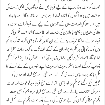
عورت کو عزت و وقار دینے کے لیے فرمایا جس نے دو بچیوں کی اچھی تربیت کی
وہ جنت میں (دو انگلیوں کا اشارہ فرمایا ایسے) میرے ساتھ ہو گا اسے جائیداد
میں حصہ عطا کیا اور جنت ماں کے قدموں کے نیچے ہے فرما کر اسے عزت و
وقار کی بلندیوں پر پہنچا دیا والدین کی خدمت اور اطاعت کا اتنا سخت حکم دیا کہ
فرمایا سوائے خدا کا شریک بنانے کے ان کا ہر حکم مانو (یعنی اگر وہ شرک کا حکم
دیں تو نہ مانو باقی ہر حکم مانو) اور ان کے آگے اُف تک نہ کرو۔صاف ستھرا اور
کھلا‘(تاکہ اعضاء نظر نہ آئیں) لباس زیب تن کرو اور عورتوں کو اپنے جسم کو مکمل
ڈھانپ کر رکھنے اور بناؤ سنگھار صرف اور صرف اپنے شوہروں کے لئے کرنے کا
حکم دیا نیم برہنہ لباس زیب تن کرنے سے سختی سے منع فرمایا اور مردوں کو
نگاہیں نیچی رکھنے کا حکم دیا اور باہمی اختلاط سے منع فرمایا مرد کو عورت اور عورت
کو مرد کی مشابہت اپنانے سے بھی سختی سے منع فرمایا مردہ جسم کو بھی عزت
وتکریم عطا کی کہ اس کی بے حرمتی نہ کی جائے بلکہ عزت وتکریم سے غسل اور