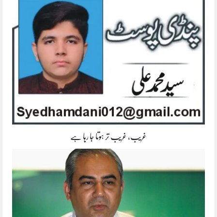
غریب، غریب تر ہوتا جا رہا ہے