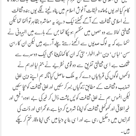
کام کیا اور یوں پسماندہ طبقات آغوش اسلام میں پناہ لینے لگے یوں ہندو ثقافت
نے اسلامی ثقافت کے آگے گھٹنے ٹیک دیئے یہ معاشرہ بظاہر تو اکٹھا تھا لیکن
ثقافتی لحاظ سے دو حصوں میں منقسم ہو چکا تھا جس کے بارے میں البیرونی نے
لکھا ہے کہ یہ لوگ صدیوں سے اکھٹے رہتے چلے آ رہے ہیں لیکن ان کا رہن
سہن‘ لباس‘ دین‘طور اطوار‘ حتیٰ کہ ان کا کھانا پینا بھی ایک دوسرے سے
مختلف ہے اسی ثقافتی تفریق سے دو قومی نظریے نے جنم لیا اورہم نے
لاکھوں لوگوں کی قربانیاں دے کر یہ ملک حاصل کیا تاکہ ہم اپنے دین اپنی
تہذیب و ثقافت کے مطابق زندگیاں بسر کر سکیں اور اپنی ثقافت کو بچا سکیں
لیکن افسوس ہم نے اپنی ثقافت کو پس پشت ڈال کر غیر کی بے ہودہ‘ فحش اور
غیر اخلاقی اور کھوکھلی ثقافت کو اپنانا شروع کر دیا ہے جو گمراہی اور ذلت کی
گہرائیوں میں دھکیل رہی ہے اور اسی بنا پر دنیا میں بھی اپنا وقار ختم کر چکے
ہیں۔