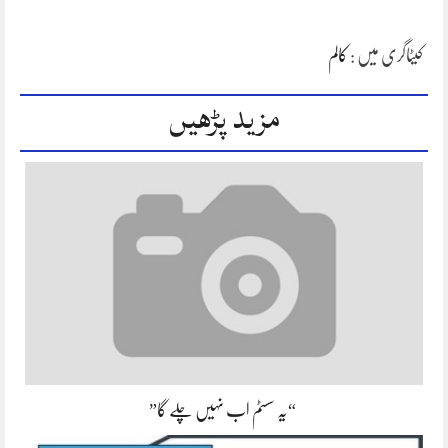
کیٹاگری میں :
کالم
مزید پڑھیں
“یہ سسٹم اب نہیں چلے گا”