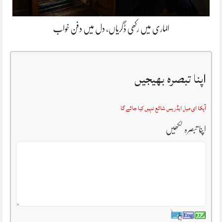
الماری میں رکھی ڈگریاں، دل میں دفن خواب
اپنا تبصرہ بھیجیں
آپکا ای میل ایڈریس شائع نہیں کیا جائے گا
اپنا تبصرہ لکھیں