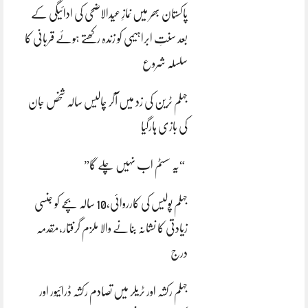
پاکستان بھر میں نمازِ عیدالاضحی کی ادائیگی کے
بعد سنتِ ابراہیمی کو زندہ رکھتے ہوئے قربانی کا
سلسلہ شروع
جہلم ٹرین کی زد میں آکر چالیس سالہ شخص جان
کی بازی ہارگیا
“یہ سسٹم اب نہیں چلے گا”
جہلم پولیس کی کارروائی،10 سالہ بچے کو جنسی
زیادتی کا نشانہ بنانے والا ملزم گرفتار،مقدمہ
درج
جہلم رکشہ اور ٹریلر میں تصادم رکشہ ڈرائیور اور