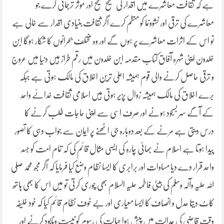
ہے کہ ثقافت معاشرے میں اقدار کی صحیح صحیح اور موثر ترجمانی کرے جو
معاشرے کی ترقی اور نشوونما کو منظم کرے اگر ثقافت بنیادی اقدار سے خالی ہے
تو اس کے اثرات معاشرے پر ہوں گے اور وہ مختلف بحرانوں کا شکار ہوگا ابن
خلدون اپنی شہرہ آفاق کتاب مقدمہ ابن خلدون میں رقم طراز ہیں دنیا میں عروج
و ترقی حاصل کرنے والی قوم ہمیشہ اعلیٰ ترین اخلاق کی مالک ہوتی ہے جبکہ
برے اخلاق کی مالک ہمیشہ زوال پزیر ہوتی ہیں اسلامی ثقافت خدائے واحد
کے آگے سر بسجود ہونے اور صرف اسی سے اپنی حاجات طلب کرنے کا
درس دیتی ہے مرنے کے بعد دوبارہ جی اٹھنے پر ایمان سے جواب دہی کا تصور
پیدا ہوتا ہے اسلام نے بھائی چارہ کی ایسی مثال قائم کی کہ تمام امت کو جسد
واحد قرار دے دیا مساوات اور برابری کا ایسا نظام وضع کیا فرمایا کہ اگر مجھ محمد صلی
اللہ علیہ وآلہ وسلم کی بیٹی فاطمہ علیہ السلام بھی چوری کرتی تو میں اس کا بھی ہاتھ
کاٹ دیتا عدل و انصاف کا ایسا معیاری اور بے خوف نظام قائم کیا کہ خود خلیفہ
وقت قاضی کی عدالت میں پیش ہوا جہالت کی رسوم کو نیست ونابود کرنے اور