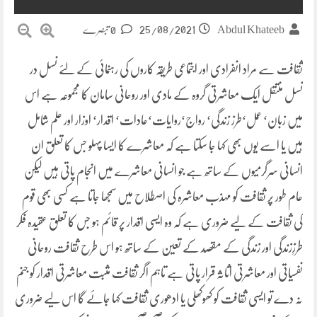
25/08/2021
Abdul Khateeb
0 تبصرے
ثقافت سے مراد انفرادی اور اجتماعی طریقہ کاروں کی رہنمائی کے لئے نسل در
نسل منتقل ایک معاشرتی گروہ کے مادی اور روحانی سامان کا مجموعہ ہے اس
میں زبان‘ عمل‘طرز زندگی‘ رواج‘روایات‘عادات‘ اقدار‘ اوزار اور علم شامل
ہیں یا اسے یوں بھی کہا جا سکتا ہے کہ معاشرے کا ایسا پہلو جس کا تعلق ان
انسانی سرگرمیوں کے ساتھ ہے جو انسانی معاشرے میں انجام پاتی ہیں لیکن
عام طور پر ثقافت کو مہذب معاشرہ کی اصطلاح میں سمجھا جاتا ہے کسی بھی قوم
کی ثقافت کے لیے ضروری ہے کہ وہ ایسی اقدار پر قائم ہو جس کا تعلق عقیدہ فکر
طرزِزندگی اور زندگی کے مقصد کے تعین کے ساتھ ہو اس طرح ثقافت روحانی
نفسیاتی اور معاشرتی اثاثہ قرار پاتی ہے تاہم اگر ثقافت مثبت معاشرتی اقدار کو جنم
نہ دے تو ایسی ثقافت کو کھوکھلی یا ادھوری ثقافت کہا جائے گا اس لیے ضروری