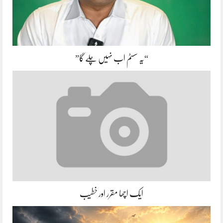
“یہ سسٹم اب نہیں چلے گا”
ایک اچھا مقرر اور خطیب