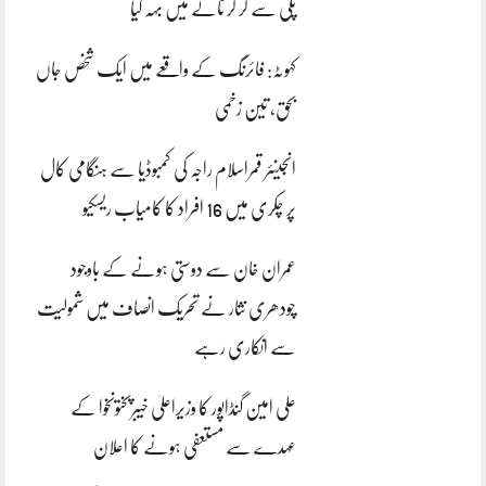
پلی سے گر کر نالے میں بہہ گیا
کہوٹہ: فائرنگ کے واقعے میں ایک شخص جاں
بحق، تین زخمی
انجینئر قمراسلام راجہ کی کمبوڈیا سے ہنگامی کال
پر چکری میں 16 افراد کا کامیاب ریسکیو
عمران خان سے دوستی ہونے کے باوجود
چودھری نثار نے تحریک انصاف میں شمولیت
سے انکاری رہے
علی امین گنڈاپور کا وزیراعلیٰ خیبرپختونخوا کے
عہدے سے مستعفی ہونے کا اعلان