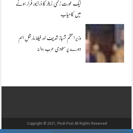
ایک عورت زخمی ٹریلر کا ڈرائیور فرار ہونے
میں کامیاب
وزیر اعظم شہباز شریف اور فیلڈ مارشل اہم
دورے پر سعودی عرب روانہ
Copyright © 2021, Pindi Post All Rights Reserved.
// Show Author Image with Author Name in UrduPaper Theme function