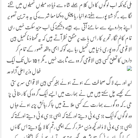
ملی کیو نکہ اب لو گو ں کا دل کلا م بھلے شا ہ سے ذیا دہ میلو ں ٹھیلو ں میں لگنے
لگا ہے ۔گز شتہ پو رے ہفتے جو اخبا ر یا چینل دیکھا معا شر ے کی یہ بد تر ین تصو یر
اپنے ہزارویے سے سا منے آتی ہے جیسے دیکھنے کی اب مزید سکت نہیں رہی
تما م کا لم نگا ر تحر یر کا ر اس با ت پر متفق نظر آتے ہیں کہ یہ گھنا ؤ نا کھیل بین
الا قو می گر وہ پو ری دُ نیا میں کھیل رہا ہے گو کہ ابھی واقعہ قصو ر کے تما م کر
داروں کا تعلق کسی بین الاقومی گر وہ سے ثا بت
نہیں ۔مگر ؟ 10 سال تک ایک
فعا ل وزیر اعلی آزاو عد
لیہ اور بے لا گ صحا فت کے ہو تے ہو ئے بغیر کسی بین الا قو امی سر پر ستی
کے کیسے چل سکتے ہیں میں نے بھا رت میں ایسے ایک گر وہ کی کا رستا نی پڑ
ھی ۔کہ دو گو رے بھا رت کے کسی علا قے میں جا کر رہائش پزیر ہو ئے وہا ں
وہ لو گو ں کو ایک جڑ ی بو ٹی دیتے اور کہتے کہ ایسی جڑ ی بو ٹی دیتے اورکہتے کہ
ایسی جڑ ی بو ٹی لا ؤ اور کچھ وزن مقر ر کر کے اچھی رقم کا لا لچ دیتے اس گا ؤ ں