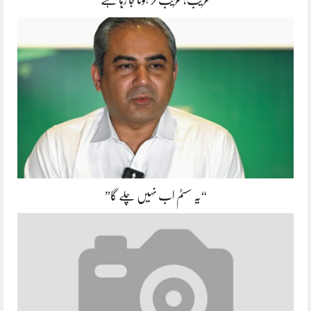
“یہ سسٹم اب نہیں چلے گا”