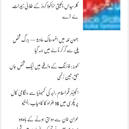
کلرسیداں ڈکیتی‘ڈاکو1 کروڑ کے طلائی زیورات
لے اڑے
بھون نلہ میں افسوسناک حادثہ — بزرگ شخص
پلی سے گر کر نالے میں بہہ گیا
کہوٹہ: فائرنگ کے واقعے میں ایک شخص جاں
بحق، تین زخمی
انجینئر قمراسلام راجہ کی کمبوڈیا سے ہنگامی کال
پر چکری میں 16 افراد کا کامیاب ریسکیو
عمران خان سے دوستی ہونے کے باوجود