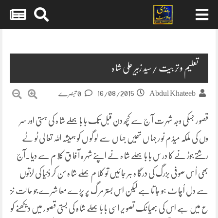
Skip
to
content
تعلیم و تر بیت /سید زبیر علی شا ہ
16/08/2015
Abdul Khateeb
0 تبصرے
قصو ر جسکی وجہ شہر ت آ ج سے کچھ دن قبل تک با با بھلے شا ہ کی ہستی اور سر
وں کی ملکہ میڈ م نو ر جہا ں تھیں جہا ں سے لو گو ں کو ہمیشہ اللہ تعا لی ٹو ٹے
رشتے جوڑ نے کا در س با با بھلے شا ہ نے اپنے شہر ہ آ فا ق کلا م سے دیا ۔آج
بھی اُ س صو فی بزرگ کی درگا ہ ہر جا ئیں تو کلا م بھلے شا ہ سن کر دُنیا کی لزتوں
سے دل اُچا ٹ ہو جا تا ہے لیکن اس بستر مر گ پر پڑ ے معا شر ے
جو حا لت نز
ع میں ہے اس کی بھیا نک تصو یر اسی با با بھلے شا ہ کی بستی قصو ر میں دیکھنے کو