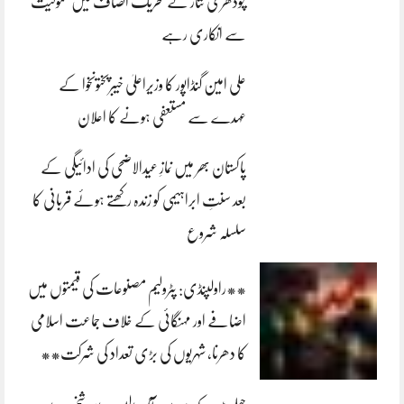
چودھری نثار نے تحریک انصاف میں شمولیت
سے انکاری رہے
علی امین گنڈاپور کا وزیراعلیٰ خیبرپختونخوا کے
عہدے سے مستعفی ہونے کا اعلان
پاکستان بھر میں نمازِ عیدالاضحی کی ادائیگی کے
بعد سنتِ ابراہیمی کو زندہ رکھتے ہوئے قربانی کا
سلسلہ شروع
**راولپنڈی: پٹرولیم مصنوعات کی قیمتوں میں
اضافے اور مہنگائی کے خلاف جماعت اسلامی
کا دھرنا، شہریوں کی بڑی تعداد کی شرکت**