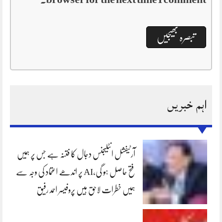
اہم خبریں
آرٹیفشل انٹلیجنس دجال کا فتنہ ہے جس پر ہمیں
فتح حاصل ہو گی،AI پر اندھے اعتماد کی وجہ سے
ہمیں خطرات لاحق ہیں پروفیسر احمد رفیق