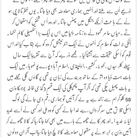
کے لو گ اس بو ٹی کی تلا ش میں گھو متے پھرتے اور پھر اُ نکے ایجنٹو ں کے
ذریعے اُن سے ملتے اور اُنہیں بھا ری معاو ضہ بھی دیا جا تا ۔ یو ں فطر تا لاچی ہو
نے کے با عث اُنکے جنگل میں پھنس جا تا ۔ اور وہ اُ س شخض کو استعما ل کر
تے ۔میا ں عا مر محمود نے رو ز نا مہ دُنیا میں اس پر ایک بڑ ا تفصیلی کا لم لکھا ۔
اُنکی جر ات کو سلا م کہ اُنہو ں نے ایک انٹر نیشنل گر وہ کو بے بقا ب کیا اور اس
قوم کو اُ سکی حقیقت سے آشنا کیا ۔ مجھے ڈر ہے کہ آ ج سے تقر یبا ایک سا ل
پہلے کلر سید ں ، کہو ٹہ، کشمیر ، را ولپنڈی ،اسلا م آ با د پو رے پو ٹھو ہا ر میں ایک
بات بہت ذیا دہ اثر کے سا تھ ہر بند ے کی زبا ن پر تھی پر گا ؤ ں گلی محلے میں
یہ بات پھیل چکی تھی کہ اگر آ پ چھپکلی کی ایک قسم (گڈ ی فا طہ )جسکا وزن
50 کلو گر ام سے زائد ہے یہ لے کر آ ئیں تو بھا ری رقم دی جا ئے گی لو گ
اسکی تلا ش میں سر گر داں رہے خد ا جا نے کسی کو وہ ملی اور کسی نے اُسے خدید
ایا نہ خد ید ا ۔اور پھر کا لے بچھو کے با رے میں بھی کہا جا تا رہا کہ کا لا بچھو لے کر
آ ئیں وزن بر ابر ہو نے پر مقعو ل معا وضے کا لا لچ دیا جا تا رہااب اگر ان دو نو ں