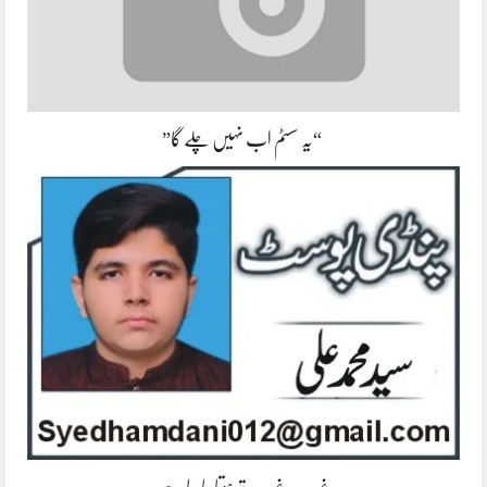
“یہ سسٹم اب نہیں چلے گا”
غریب، غریب تر ہوتا جا رہا ہے