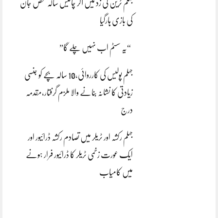
جہلم ٹرین کی زد میں آکر چالیس سالہ شخص جان
کی بازی ہارگیا
“یہ سسٹم اب نہیں چلے گا”
جہلم پولیس کی کارروائی،10 سالہ بچے کو جنسی
زیادتی کا نشانہ بنانے والا ملزم گرفتار،مقدمہ
درج
جہلم رکشہ اور ٹریلر میں تصادم رکشہ ڈرائیور اور
ایک عورت زخمی ٹریلر کا ڈرائیور فرار ہونے
میں کامیاب