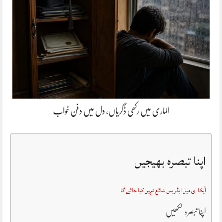
الماری میں رکھی ڈگریاں، دل میں دفن خواب
اپنا تبصرہ بھیجیں
آپکا ای میل ایڈریس شائع نہیں کیا جائے گا
اپنا تبصرہ لکھیں