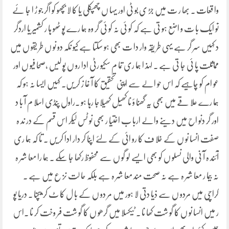
وا قعات ۔ بھا ر ت میں جڑ ی بو ٹی اور یہا ں چھپکلی یا کا لا بچھو کو اگر جو ڑ ا جا ئے
تو ایک با ت و اضع ہو تی ہے کہ کو ئی نہ کو ئی گر وہ ہما رے پو ٹھو ہا ر کشمیر یا اردگر
د کہیں سر گر ہے یہی طر یقہ وار دا ت بھی ہو سکتا ہے کیو نکہ دو نو ں طر یقو ں میں
مماثلت پا ئی جا تی ہے ۔ لہذ ا ہما ری تما م سکیو رٹی ادا رو ں پو لیس ،صحا فیو ں اور
عو ام کو چاہیے کہ اس حو الے سے اپنی تحقیق کا آ غا ز کر یں۔ کہیں ایسا نہ ہو کہ
ہما رے علا قے میں بھی یہ گھنا ؤ نا کھیل کھیلاجا رہا ہو ۔راول پنڈی اسلا م آ با د
اور گر دنو اح میں دینے والے اربا ب اختیا ر بھی نو ٹس لیکر اس قسم کے در ند ہ
صفت انسا نو ں کے خلا ف کا رو ائی کے لئے اپنا کر دار ادا کر یں ۔ تا کہ ہما ری
آئند ہ آ نی والی نسلو ں کو بھی ایسے لو گو ں سے محفوظ رکھا جا سکے ۔ ہما را معا شر ہ
نہ بیما ر معا شر ہ ہے نہ صحت مند معا شر ہ ہے بلکہ حا لت نز ع میں ہے ۔
کراچی میں مردو ں سے ذیا دتی لا ہور میں مر دو ں کے با ل کا ٹ کر بیچنا ۔ دریا پو
ر میں انسا نو ں کا گو شت کھا نا ۔ ٹیکسلا میں گرھو ں کا گو شت فر وخت کر نا ۔اس