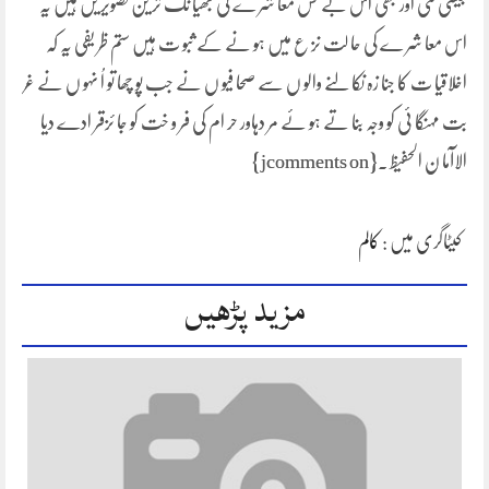
جیسی کئی اور بھی اس بے حس معا شر ے کی بھیا نک تر ین تصویر یں ہیں یہ
اس معا شر ے کی حا لت نز ع میں ہو نے کے ثبو ت ہیں ستم ظر یفی یہ کہ
اخلاقیا ت کا جنا زہ نکا لنے والو ں سے صحا فیو ں نے جب پو چھا تو اُ نہو ں نے غر
بت مہنگا ئی کو وجہ بنا تے ہو ئے مر دہاور حر ام کی فر و خت کو جا ئزقر ادے دیا
الاآما ن الحفیظ ۔{jcomments on}
کیٹاگری میں :
کالم
مزید پڑھیں