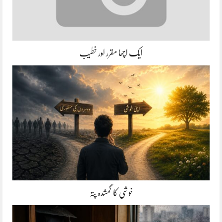
ایک اچھا مقرر اور خطیب
خوشی کا گمشدہ پتہ