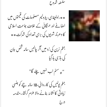
سلسلہ شروع
**راولپنڈی: پٹرولیم مصنوعات کی قیمتوں میں
اضافے اور مہنگائی کے خلاف جماعت اسلامی
کا دھرنا، شہریوں کی بڑی تعداد کی شرکت**
جہلم ٹرین کی زد میں آکر چالیس سالہ شخص جان
کی بازی ہارگیا
“یہ سسٹم اب نہیں چلے گا”
جہلم پولیس کی کارروائی،10 سالہ بچے کو جنسی
زیادتی کا نشانہ بنانے والا ملزم گرفتار،مقدمہ
درج