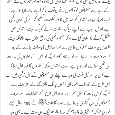
پائے اور روکیں بھی کیوں اقوام متحدہ تو بنی ہی یہود و ہنود اور عیسائیوں کے تحفظ
کے لیے ہے مسلمانوں کو تو انہوں نے بیوقوف بنا کر اپنے ساتھ ملایا ہوا ہے ۔
اب امریکہ بیت المقدس کو اسرائیل کا دارلحکومت تسلیم کرنے کی ٹھان رکھی
ہے اورتل ابیب سے اپنے ناپاک سفارت خانے کو پاک بیت المقدس میں
منتقل کرنے کا اعلان کیا ہے جو کہ مسلم دشمنی کی واضح مثال ہے حالانکہ بیت
المقدس پر صرف مسلمانوں کا حق ہے اور اسرائیل ناجائزقبضہ جمانے کے بعد
اسے وسعت دے رہا ہے اور یہ تمام کام امریکہ اور اس کے حواریوں کی بدولت
ہی ممکن ہوا ہے اور ہو رہا ہے، بیت المقدس جو کہ مسلمانوں کا قبلہٗ اول کہلاتا
ہے اس پر اسرائیلی قبضہ کی وجہ سے پہلے ہی مسلمانوں کے دل زخمی ہیں اب
اس طرح کے اقدامات اٹھانا ان زخموں پر نمک چھڑکنے کے مترادف ہے ،
امریکہ کو اس بات کا بخوبی علم ہے اور وہ اس طرح کے اقدامات سے صرف
مسلمانوں کی دل آزاری چاہتا ہے۔ سرور کائناتﷺ نے 1400سال پہلے
فرما دیا تھا کہ ’’اَلْکُفْرُ مِلَّۃٌ وَاحِدَۃٌ‘‘ کہ سارا عالم کفر ایک ہی ملت ہے ۔ یہی وجہ