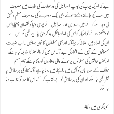
ہے کہ امریکہ یورپ کی یورپ اسرائیل کی وہ بھارت کی حمایت میں مصروف
ہیں سب کچھ جانتے بوجھتے ہوئے بھی ایک دوسرے کی مدد صرف مسلم دشمنی
کی وجہ سے کرتے ہیں ورنہ جس قدر اسرائیل نے پوری دنیا کو نقصان پہنچایا اس
کو دیکھتے ہوئے تو امریکہ کو اس کی امداد بالکل بند کردینی چاہیے تھی مگر اس نے
ان کی امداد میں اضافہ کر دیا تا کہ اور بھی مسلمانوں کا خون بہائیں ۔اب ضرورت
مسلمانوں کے آپس کے اتحاد کی ہے تاکہ مل جل کر عالم کفر کا مقابلہ کیا جا سکے
اور کفریہ طاقتوں کی مسلمانوں پر ہونے والی یلغاروں کو روکا جا سکے تمام مسلم
ممالک کے سربراہان کو آپس میں رابطے میں رہنا چاہیے تا کہ کفار کی ہر سازش پر
نظر رکھی جا سکے اور ان کی ہر سازش کو بے نقاب کر کے اس کا منہ توڑ جواب دیا
جا سکے۔
کیٹاگری میں :
کالم