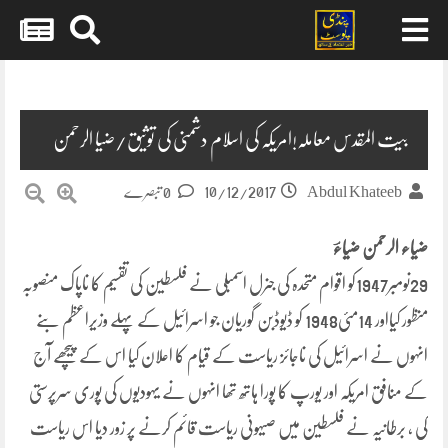
Skip
to
content
بیت المقدس معاملہ!امریکہ کی اسلام دشمنی کی توثیق/ضیا الرحمن
10/12/2017
Abdul Khateeb
0 تبصرے
ضیاء الرحمن ضیاءؔ
29نومبر1947کو اقوام متحدہ کی جنرل اسمبلی نے فلسطین کی تقسیم کا ناپاک منصوبہ
منظور کیااور 14مئی1948 کو ڈیوڈبن گوریان جو اسرائیل کے پہلے وزیراعظم بنے
انہوں نے اسرائیل کی ناجائز ریاست کے قیام کا اعلان کیا اس کے پیچھے آج
کے منافق امریکہ اور یورپ کا پورا ہاتھ تھا انہوں نے یہودیوں کی پوری سرپرستی
کی ، برطانیہ نے فلسطین میں صیہونی ریاست قائم کرنے پر زور دیا اس ریاست