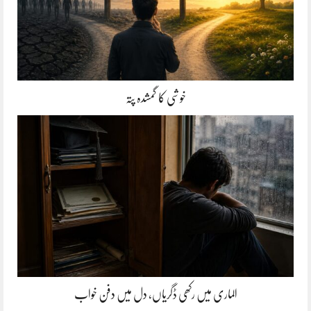
خوشی کا گمشدہ پتہ
الماری میں رکھی ڈگریاں، دل میں دفن خواب