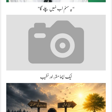
“یہ سسٹم اب نہیں چلے گا”
ایک اچھا مقرر اور خطیب