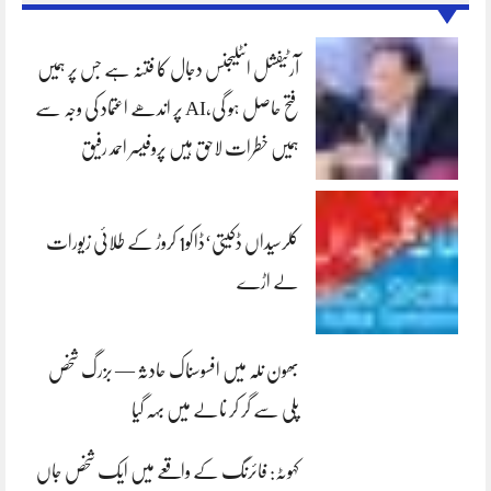
آرٹیفشل انٹلیجنس دجال کا فتنہ ہے جس پر ہمیں
فتح حاصل ہو گی،AI پر اندھے اعتماد کی وجہ سے
ہمیں خطرات لاحق ہیں پروفیسر احمد رفیق
کلرسیداں ڈکیتی‘ڈاکو1 کروڑ کے طلائی زیورات
لے اڑے
بھون نلہ میں افسوسناک حادثہ — بزرگ شخص
پلی سے گر کر نالے میں بہہ گیا
کہوٹہ: فائرنگ کے واقعے میں ایک شخص جاں