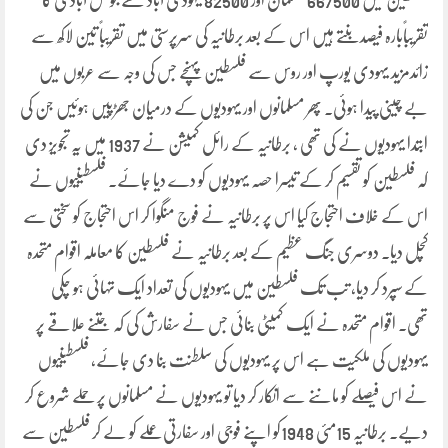
فلسطین میں 667500 مسلمان اور 82500 یہودی آباد تھے جو کل آبادی کا
تقریباًبارہ فیصد بنتے ہیں اس کے بعد برطانیہ کی سرپرستی میں تقریباً تین لاکھ سے
زائدمزید یہودی یورپ اور روس سے فلسطین پہنچے جس کی وجہ سے عربوں میں
بے چینی پیدا ہوئی۔ پھر مسلمانوں اور یہودیوں کے درمیان جھڑپیں ہوئیں جن کی
ابتدا یہودیوں نے کی تھی ، برطانیہ کے رائل کمیشن نے 1937 میں یہ تجویز دی
کہ فلسطین کو تقسیم کر کے تیسرا حصہ یہودیوں کو دے دیا جائے۔ فلسطینیوں نے
اس کے خلاف احتجاج کیا اس پر برطانیہ نے فوج منگوا کر اس احتجاج کو سختی سے
کچل دیا۔ دوسری جنگ عظیم کے بعد برطانیہ نے فلسطین کا معاملہ اقوام متحدہ
کے سپرد کر دیا، تب تک فلسطین میں یہودیوں کی تعداد ایک تہائی ہو چکی
تھی۔ اقوام متحدہ نے ایک کمیٹی بنائی جس نے سفارش کی کہ جتنے علاقے پر
یہودیوں کی ملکیت ہے اس پر یہودیوں کی سلطنت بنا دی جائے، فلسطینیوں
نے اس فیصلے کو ماننے سے انکار کر دیا تو یہودیوں نے مسلمانوں پر حملے شروع کر
دیے۔ برطانیہ 15مئی 1948کو اپنے فوجی اور سفارتی عملے کو لے کر فلسطین سے