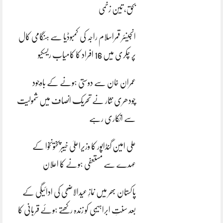
بحق، تین زخمی
انجینئر قمراسلام راجہ کی کمبوڈیا سے ہنگامی کال
پر چکری میں 16 افراد کا کامیاب ریسکیو
عمران خان سے دوستی ہونے کے باوجود
چودھری نثار نے تحریک انصاف میں شمولیت
سے انکاری رہے
علی امین گنڈاپور کا وزیراعلیٰ خیبرپختونخوا کے
عہدے سے مستعفی ہونے کا اعلان
پاکستان بھر میں نمازِ عیدالاضحی کی ادائیگی کے
بعد سنتِ ابراہیمی کو زندہ رکھتے ہوئے قربانی کا