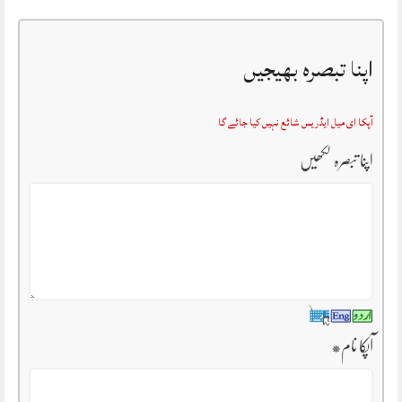
اپنا تبصرہ بھیجیں
آپکا ای میل ایڈریس شائع نہیں کیا جائے گا
اپنا تبصرہ لکھیں
آپکا نام
*