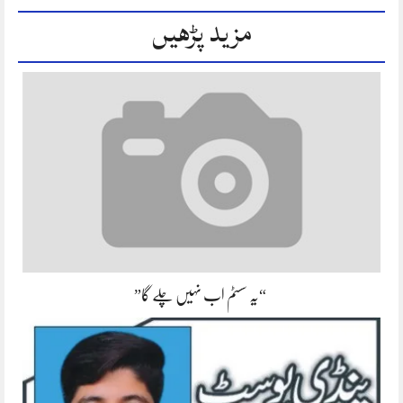
مزید پڑھیں
“یہ سسٹم اب نہیں چلے گا”