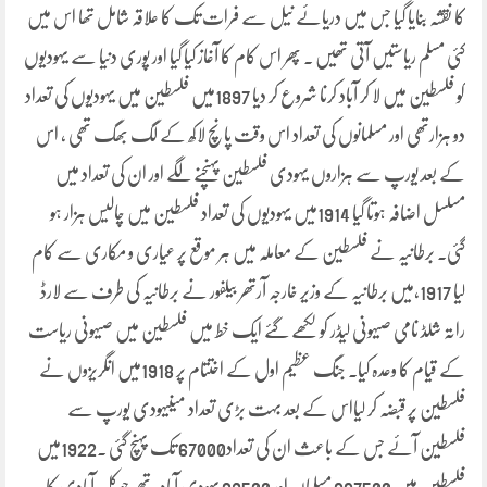
کا نقشہ بنایا گیا جس میں دریائے نیل سے فرات تک کا علاقہ شامل تھا اس میں
کئی مسلم ریاستیں آتی تھیں ۔ پھر اس کام کا آغاز کیا گیا اور پوری دنیا سے یہودیوں
کو فلسطین میں لا کر آباد کرنا شروع کر دیا 1897میں فلسطین میں یہودیوں کی تعداد
دو ہزارتھی اور مسلمانوں کی تعداد اس وقت پانچ لاکھ کے لگ بھگ تھی ، اس
کے بعد یورپ سے ہزاروں یہودی فلسطین پہنچنے لگے اور ان کی تعداد میں
مسلسل اضافہ ہوتا گیا 1914میں یہودیوں کی تعداد فلسطین میں چالیس ہزار ہو
گئی۔ برطانیہ نے فلسطین کے معاملہ میں ہر موقع پر عیاری و مکاری سے کام
لیا 1917،میں برطانیہ کے وزیر خارجہ آرتھر بیلفور نے برطانیہ کی طرف سے لارڈ
راتہ شلڈ نامی صیہونی لیڈر کو لکھے گئے ایک خط میں فلسطین میں صیہونی ریاست
کے قیام کا وعدہ کیا۔ جنگ عظیم اول کے اختتام پر 1918میں انگریزوں نے
فلسطین پر قبضہ کر لیااس کے بعد بہت بڑی تعداد میںیہودی یورپ سے
فلسطین آئے جس کے باعث ان کی تعداد67000 تک پہنچ گئی ۔1922میں