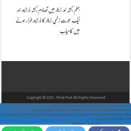
جہلم رکشہ اور ٹریلر میں تصادم رکشہ ڈرائیور اور
ایک عورت زخمی ٹریلر کا ڈرائیور فرار ہونے
میں کامیاب
Copyright © 2021, Pindi Post All Rights Reserved.
// Show Author Image with Author Name in UrduPaper Theme function
urdu_paper_author_image_with_name($content) { if (is_single()) { $author_id =
get_the_author_meta('ID'); $author_name = get_the_author(); $author_avatar = get_avatar($author_id, 48);
// 48px size image $author_html = '
' . $author_name . '
' . $author_avatar . '