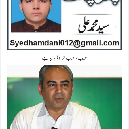
غریب، غریب تر ہوتا جا رہا ہے