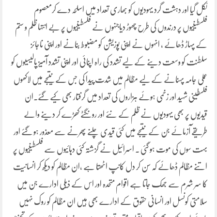
نکل گیا اور دہشت گرد یہودیوں کو بھاری تعداد میں اسلحہ دے کرمعصوم
فلسطینیوں پر درندوں کی طرح چھوڑ دیاجنہوں نے فلسطینیوں پر بے انتہا ظلم و ستم
کے پہاڑ ڈھائے ، انہوں نے اپنی پوزیشن کو مضبوط بنانے اور اپنی ناجائز
سلطنت کو وسعت دینے کے لیے تشدد کی راہ اپنائی اور اپنی تشدد آمیز پالیسیوں کو
عملی جامہ پہنانے کے لیے مظالم میں شدت پیدا کی جس کے نتیجے میں لاکھوں
فلسطینی شہید اور زخمی ہوئے ہزاروں کی تعداد میں گرفتار بھی کیے گئے۔ان
قیدیوں پر بھی یہودیوں نے ظلم کے نئے اور رونگٹے کھڑے کر دینے والے
طریقے آزمائے جن کے نتیجے میں کئی قیدی چلنے پھرنے سے معذور ہو گئے اور
بہت سوں کی موت ہو گئی ۔ اسرائیل نے گزشتہ کئی دہائیوں سے فلسطینیوں پر
اتنے مظالم ڈھائے کہ سن کر دل کانپ اٹھتا ہے ،ان مظالم کو دیکھ کر انسانیت
کا سر شرم سے جھک جاتا ہے اقوام متحدہ اور اس کے ذیلی ادارے جن میں
سلامتی کونسل اور انسانی حقوق کے ادارے بھی ہیں ان مظالم کو روک نہیں