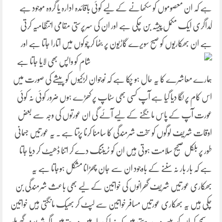
ہے کہ ان معصوموں کو سکھانے کے لیے کوئی باقائدہ ادارہ یا گروہ موجود ہے
گداگری ایک مکمل پیشہ بن چکی ہے اور ان کی سرپرستی مقامی انتظامیہ کرتی
ہے ان بھکاریوں کو صبح سویرے گاڑیون پر بٹھا کر چوکوں میں اتارا جاتا ہے اور
شام کو واپس بھی لایا جاتا ہے
ہمارے معاشرے کا یہ حال ہو چکا ہے کہ نوجوان لڑکیوں کو پیشے کی صورت میں
اس کام پر لگا دیا گیا ہے آپ کسی بھی سٹاپ پر کھڑے ہوں ضرور کوئی نہ کوئی
عورت آپ کے پاس مانگنے کے لیے آئے گی ان عورتوں کی وجہ سے بعض
اوقات شریف لوگوں کو سخت شرمندگی کا سامنا کرنا پڑتا ہے ۔ یہ عورتیں جسمانی
طور پر بلکل صحیح سلامت ہوتی ہیں ان کو ٹریننگ دے کر اتنا ڈھیٹ کر دیا جاتا
ہے کہ بار بار نہ سننے کے باوجود ان سے جان چھڑانا مشکل ہوجاتا ہے یہ
بھکاری عورتیں شریف گھرانوں کی خواتین کے لیے بھی باعث شرمندگی بن
چکی ہیں یہ بھکاری عورتیں مسافر خواتین سے لپٹ کر بھیک مانگتی ہیں خواتین