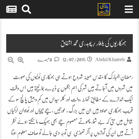
Skip
to
content
بھکاریوں کی یلغار /چوہدری محمد اشفاق
12/07/2015
Abdul Khateeb
0 تبصرے
رمضان المبارک کا مقدس مہینہ شروع ہوتے ہی بھکاری ٹولیوں کی صورت
میں شہروں میں آجاتے ہیں شہر کی اہم جگہوں پر ڈیرے جمالیتے ہیں اس وقت
ایک اندازے کے مطابق تھانہ روات اور کلر سیداں میں کم و بیش پانچ سو کے
قریب بھکاری موجود ہیں
جن میں بزرگ ، عورتیں ،بچے بچیاں اور نوجوان لڑکیاں
شامل ہیں حتی کہ بے شمار چھوتے معصوم بچے بھی بھیک مانگتے ہوئے نظر
آتے ہیں ان کی آوازوں پر اگر تھوڑی سی توجہ دی جائے تو صاف معلوم ہوتا