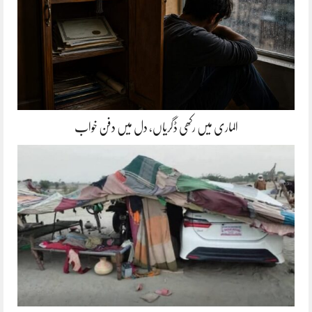
الماری میں رکھی ڈگریاں، دل میں دفن خواب