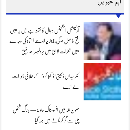
اہم خبریں
آرٹیفشل انٹلیجنس دجال کا فتنہ ہے جس پر ہمیں
فتح حاصل ہو گی،AI پر اندھے اعتماد کی وجہ سے
ہمیں خطرات لاحق ہیں پروفیسر احمد رفیق
کلرسیداں ڈکیتی‘ڈاکو1 کروڑ کے طلائی زیورات
لے اڑے
بھون نلہ میں افسوسناک حادثہ — بزرگ شخص
پلی سے گر کر نالے میں بہہ گیا