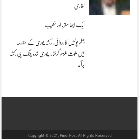
لغاری
ایک اچھا مقرر اور خطیب
جہلم پولیس کارروائی، رکشہ چوری کے مقدمہ
میں ملوث ملزم گرفتار، چوری شدہ چنگ چی رکشہ
برآمد
Copyright © 2021, Pindi Post All Rights Reserved.