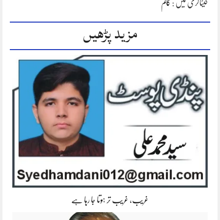
کیٹاگری میں :
کالم
مزید پڑھیں
غریب، غریب تر ہوتا جا رہا ہے