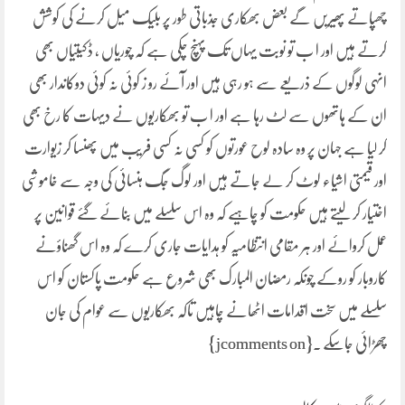
چھپاتے پھیریں گے بعض بھکاری جذباتی طور پر بلیک میل کرنے کی کوشش
کرتے ہیں اور ا ب تو نوبت یہاں تک پہنچ چکی ہے کہ چوریاں ، ڈکیتیاں بھی
انہی لوگوں کے ذریعے سے ہو رہی ہیں اور آئے رو ز کوئی نہ کوئی دوکاندار بھی
ان کے ہاتھوں سے لٹ رہا ہے اور ا ب تو بھکاریوں نے دیہات کا رخ بھی
کر لیا ہے جہان پر وہ سادہ لوح عورتوں کو کسی نہ کسی فریب میں پھنسا کر زیوارت
اور قیمتی اشیاء لوٹ کر لے جاتے ہیں اور لوگ جگ ہنسائی کی وجہ سے خاموشی
اختیار کر لیتے ہیں حکومت کو چاہیے کہ وہ اس سلسلے میں بنائے گئے قوانین پر
عمل کروائے اور ہر مقامی انتظامیہ کو ہدایات جاری کرے کہ وہ اس گھناؤنے
کاروبار کو روکے چونکہ رمضان المبارک بھی شروع ہے حکومت پاکستان کو اس
سلسلے میں سخت اقدامات اٹھانے چاہیں تاکہ بھکاریوں سے عوام کی جان
چھڑائی جاسکے ۔{jcomments on}