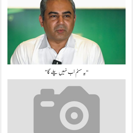
“یہ سسٹم اب نہیں چلے گا”