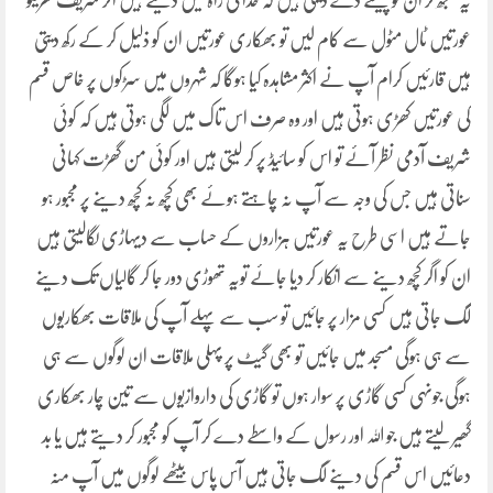
یہ سمجھ کر ان کو پیسے دے دیتی ہیں کہ خدا کی راہ میں دیتے ہیں اگر شریف گھریلو
عورتیں ٹال مٹول سے کام لیں تو بھکاری عورتیں ان کو ذلیل کر کے رکھ دیتی
ہیں قارئیں کرام آپ نے اکثر مشاہدہ کیا ہوگا کہ شہروں میں سڑکوں پر خاص قسم
کی عورتیں کھڑی ہوتی ہیں اور وہ صرف اس تاک میں لگی ہوتی ہیں کہ کوئی
شریف آدمی نظر آئے تو اس کو سائیڈ پر کر لیتی ہیں اور کوئی من گھڑت کہانی
سناتی ہیں جس کی وجہ سے آپ نہ چاہتے ہوئے بھی کچھ نہ کچھ دینے پر مجبور ہو
جاتے ہیں اسی طرح یہ عورتیں ہزاروں کے حساب سے دیہاڑی لگالیتی ہیں
ان کو اگر کچھ دینے سے انکار کر دیا جائے تویہ تھوڑی دور جا کر گالیاں تک دینے
لگ جاتی ہیں کسی مزار پر جائیں تو سب سے پہلے آپ کی ملاقات بھکاریوں
سے ہی ہوگی مسجد میں جائیں تو بھی گیٹ پر پہلی ملاقات ان لوگوں سے ہی
ہوگی جونہی کسی گاڑی پر سوار ہوں تو گاڑی کی داروازیوں سے تین چار بھکاری
گھیر لیتے ہیں جو اللہ اور رسول کے واسطے دے کر آپ کو مجبور کر دیتے ہیں یا بد
دعائیں اس قسم کی دینے لگ جاتی ہیں آس پاس بیٹھے لوگوں میں آپ منہ