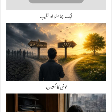
ایک اچھا مقرر اور خطیب
خوشی کا گمشدہ پتہ