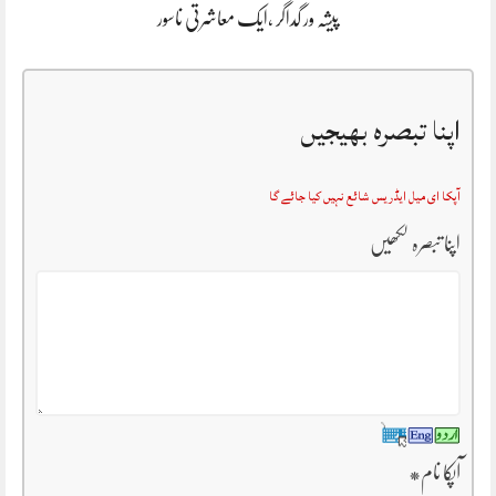
پیشہ ور گداگر ،ایک معاشرتی ناسور
اپنا تبصرہ بھیجیں
آپکا ای میل ایڈریس شائع نہیں کیا جائے گا
اپنا تبصرہ لکھیں
آپکا نام
*