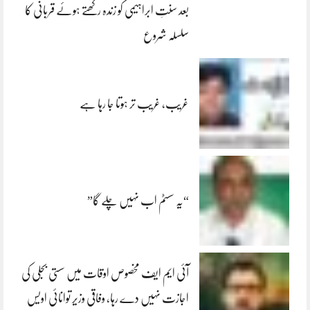
بعد سنتِ ابراہیمی کو زندہ رکھتے ہوئے قربانی کا
سلسلہ شروع
غریب، غریب تر ہوتا جا رہا ہے
“یہ سسٹم اب نہیں چلے گا”
آئی ایم ایف مخصوص اوقات میں سستی بجلی کی
اجازت نہیں دے رہا، وفاقی وزیر توانائی اویس