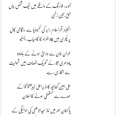
کہوٹہ: فائرنگ کے واقعے میں ایک شخص جاں
بحق، تین زخمی
انجینئر قمراسلام راجہ کی کمبوڈیا سے ہنگامی کال
پر چکری میں 16 افراد کا کامیاب ریسکیو
عمران خان سے دوستی ہونے کے باوجود
چودھری نثار نے تحریک انصاف میں شمولیت
سے انکاری رہے
علی امین گنڈاپور کا وزیراعلیٰ خیبرپختونخوا کے
عہدے سے مستعفی ہونے کا اعلان
پاکستان بھر میں نمازِ عیدالاضحی کی ادائیگی کے