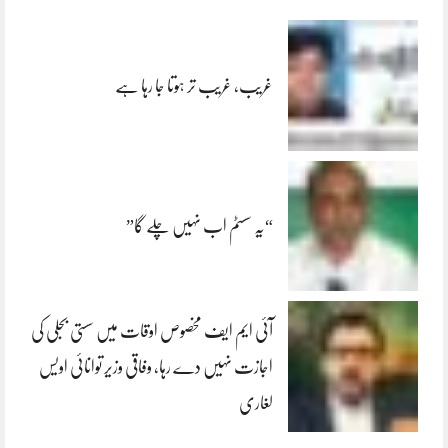
غریب، غریب تر ہوتا جا رہا ہے
“یہ سسٹم اب نہیں چلے گا”
آئی ایم ایف مخصوص اوقات میں سستی بجلی کی
اجازت نہیں دے رہا، وفاقی وزیر توانائی اویس
لغاری