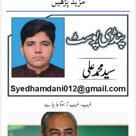
مزید پڑھیں
غریب، غریب تر ہوتا جا رہا ہے