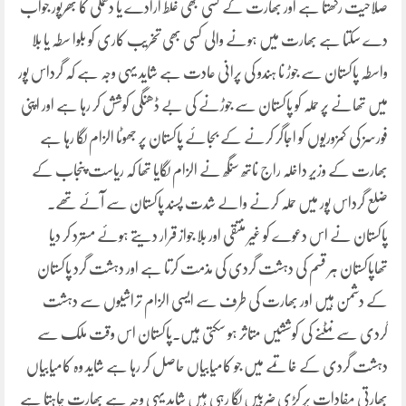
صلاحیت رکھتا ہے اور بھارت کے کسی بھی غلط ارادے یا دھمکی کا بھرپور جواب
دے سکتا ہے بھارت میں ہونے والی کسی بھی تخریب کاری کو بلوا سطہ یا بلا
واسطہ پاکستان سے جوڑ نا ہندو کی پرانی عادت ہے شاید یہی وجہ ہے کہ گرداس پور
میں تھانے پر حملہ کو پاکستان سے جوڑنے کی بے ڈھنگی کوشش کر رہا ہے اور اپنی
فورسز کی کمزوریوں کو اجاگر کرنے کے بجائے پاکستان پر جھوٹا الزام لگا رہا ہے
بھارت کے وزیرِ داخلہ راج ناتھ سنگھ نے الزام لگایا تھا کہ ریاست پنجاب کے
ضلع گرداس پور میں حملہ کرنے والے شدت پسند پاکستان سے آئے تھے۔
پاکستان نے اس دعوے کو غیر منتقی اور بلا جواز قرار دیتے ہوئے مسترد کر دیا
تھاپاکستان ہر قسم کی دہشت گردی کی مذمت کرتا ہے اور دہشت گرد پاکستان
کے دشمن ہیں اور بھارت کی طرف سے ایسی الزام تراشیوں سے دہشت
گردی سے نمٹنے کی کوششیں متاثر ہو سکتی ہیں۔پاکستان اس وقت ملک سے
دہشت گردی کے خاتمے میں جو کامیابیاں حاصل کر رہا ہے شاید وہ کامیابیاں
بھارتی مفادات پر کڑی ضربیں لگا رہی ہیں شاید یہی وجہ ہے بھارت چاہتا ہے