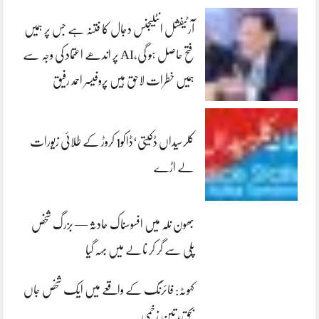
آرٹیفشل انٹلیجنس دجال کا فتنہ ہے جس پر ہمیں
فتح حاصل ہو گی،AI پر اندھے اعتماد کی وجہ سے
ہمیں خطرات لاحق ہیں پروفیسر احمد رفیق
کلرسیداں ڈکیتی‘ڈاکو1 کروڑ کے طلائی زیورات
لے اڑے
بھون نلہ میں افسوسناک حادثہ — بزرگ شخص
پلی سے گر کر نالے میں بہہ گیا
کہوٹہ: فائرنگ کے واقعے میں ایک شخص جاں
بحق، تین زخمی