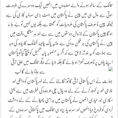
ممالک کے ساتھ ہونے والے معاہدوں میں انھیں ایک دوسرے کی ضرورت
ہوتی ہے حال ہی میں چین نے پاکستان میں بہت بڑی سرمایہ کاری کی ہے
کیونکہ چین نا صرف پاکستان کی ضروریات کو سمجھتا ہے بلکہ یوں کہیں تو بے جا نہ
ہو گا چین پاکستان کے لازوال دوستوں میں سے ہے اور ہر مشکل وقت میں
چین نے پاکستان کی ہر ممکن مدد کی ہے حالیہ پاک چائینہ اکنامک کاریڈور کی وجہ
سے بھارت کو یہ خدشہ لاحق ہے کہ اگر یہ منصوبہ پایہ تکمیل کو پہنچ گیا تو پاکستان
اپنے پاؤں پر ناصرف کھڑا ہو جائے گا بلکہ دنیا کے دیگر ممالک میں
اپنی ترقی
سے جانا جائے گا اب
بھارت نے اس پاکستانی ترقی کا توڑ نکالنے کے لئے اور پاکستا ن کو داخلی اور
خارجی طور پر کمزور کرنے کے لئے وہ چال چلی جو ہندو کی فطرت میں ہے یعنی
مکاری اور عیاری انھوں نے پاکستا ن میں بد امنی پھیلانے کے لئے دہشت
گردی کو فروغ دیا انھوں اور سرحد پار پڑوسی ممالک میں پاکستانی سرحدوں کے