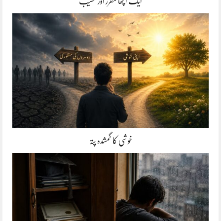
ایک اچھا مقرر اور خطیب
خوشی کا گمشدہ پتہ