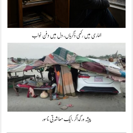
الماری میں رکھی ڈگریاں، دل میں دفن خواب
پیشہ ور گداگر ،ایک معاشرتی ناسور