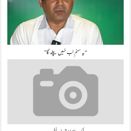
“یہ سسٹم اب نہیں چلے گا”