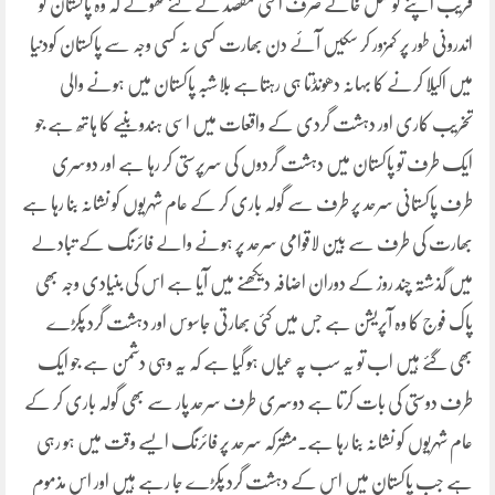
قریب اپنے کونسل خانے صرف اسی مقصد کے لئے کھولے کہ وہ پاکستان کو
اندرونی طور پر کمزور کر سکیں آئے دن بھارت کسی نہ کسی وجہ سے پاکستان کودنیا
میں اکیلا کرنے کا بہانہ دھونڈتا ہی رہتاہے بلاشبہ پاکستان میں ہونے والی
تخریب کاری اور دہشت گردی کے واقعات میں اسی ہندو بنیے کا ہاتھ ہے جو
ایک طرف تو پاکستان میں دہشت گردوں کی سرپرستی کر رہا ہے اور دوسری
طرف پاکستانی سرحد پر طرف سے گولہ باری کر کے عام شہریوں کو نشانہ بنا رہا ہے
بھارت کی طرف سے بین لاقوامی سرحد پر ہونے والے فائرنگ کے تبادلے
میں گذشتہ چند روز کے دوران اضافہ دیکھنے میں آیا ہے اس کی بنیادی وجہ بھی
پاک فوج کا وہ آپریشن ہے جس میں کئی بھارتی جاسوس اور دہشت گرد پکڑے
بھی گئے ہیں اب تو یہ سب پہ عیاں ہو گیا ہے کہ یہ وہی دشمن ہے جو ایک
طرف دوستی کی بات کرتا ہے دوسری طرف سرحد پار سے بھی گولہ باری کر کے
عام شہریوں کو نشانہ بنا رہا ہے۔مشترکہ سرحد پر فائرنگ ایسے وقت میں ہو رہی
ہے جب پاکستان میں اس کے دہشت گرد پکڑے جا رہے ہیں اور اس مذموم