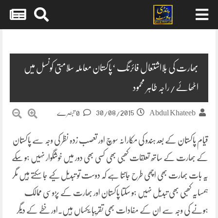
Skip
to
content
بھارت کی بلااشتعال فائرنگ ‘پاکستان معاملہ سلامتی کونسل میں
اٹھائے/راجہ طاہر محمود
30/08/2015
Abdul Khateeb
0 تبصرے
قیام پاکستان کے بعد ہندو کی مکارانہ سوچ اور تعصب زدہ نظر کی وجہ سے پاکستان
کے بھارت کے ساتھ تعلقات کھبی بھی کسی بھی دور میں خوشگوار نہیں ہو سکے
یہ بات بھارت بھی اچھی طرح جانتا ہے کہ دوست تو تبدیل کیے جا سکتے ہیں مگر
ہمسایہ کھبی بھی تبدیل نہیں ہو سکتا
پاکستان اور بھارت کے پڑوسی ممالک
ہونے کی وجہ سے ان کے مفادات بھی تقریبا یکساں ہیں۔اور خطے کے دیگر