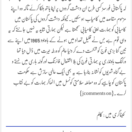
کہ پاکستانی فورسز کسی طرح ان دہشت گردوں پر اپنا ہاتھ ہلکا کرئے تاکہ وہ اپنے
مزموم مقاصد میں کامیاب ہو سکیں۔ کیونکہ دہشت گردوں کی پاکستان میں
کامیابی کو بھارت اپنی کامیابی سمجھتا ہے لیکن بھارتی شاید یہ نہیں جانتے کہ یہ
وہی قوم ہے جس نے قلیل تعداد میں ہونے کے باوجود 1965میں اپنے سے
تین گنا بڑی فوج کو شکست دے کر دنیا عالم کو ورطہ حیرت میں ڈال دیا تھا
ورکنگ باونڈری پر بھارتی فوج کی بلا اشتعال فائرنگ اورگولہ باری میں نہتے و
بے گناہ شہریوں کو نشانہ بنارہا ہے یہ بھی ایک عالمی سازش ہے حکومت
پاکستان کو چاہیے کہ وہ معاملہ سلامتی کونسل میں اٹھاکر بھارت کو بے نقاب
کرے ۔{jcomments on}
کیٹاگری میں :
کالم