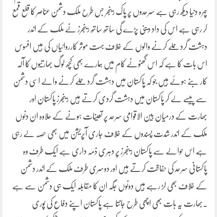
چہرہ دنیا دیکھ رہی ہے سرحدوں پر پاک رینجر جس طرح ملک دشمن عناصر کا قلع قمع
کر رہی ہے اس کی داد دینی پڑے گی ساتھ ساتھ رینجرز نے ملک کے اندر
دہشت گرد حملے کرنے والوں کے خلاف بہت موثر کارروائیاں کی ہیں افسوس
اس بات کا ہے کہ اس گھنونے کام میں ہمارے بھی کچھ لوگ بھارتیوں کا آلہ
کار بنے ہوئے ہیں جو کہ پاکستان میں دہشت گرد حملے کرنے والے اسی دشمن
سے پیسے لے کر پاکستان میں دہشت گردی کرتے ہیں رینجرز پاکستان اور
بھارت کے درمیان بین الاقوامی سرحد پر تعینات ہونے کے علاوہ ان دنوں
ملک کے اندر شدت پسندوں کے خلاف جاری آپریشن میں بھی حصہ لے رہی
ہے اس حوالے سے پاکستان رینجرز پر دہری ذمہ داری ہے ایک طرف وہ
پاکستانی سرحد کی حفاظت کرتے ہیں اور دوسری طرف ملک کے اندر دشمن
کے خلاف بھی لڑ رہے ہیں دونوں جگہ ان کا مقابلہ ایک ہی دشمن سے ہے
۔بھارت یہ بات بھی اچھی طرح جانتا ہے پاکستان اپنے دفاع کی پوری