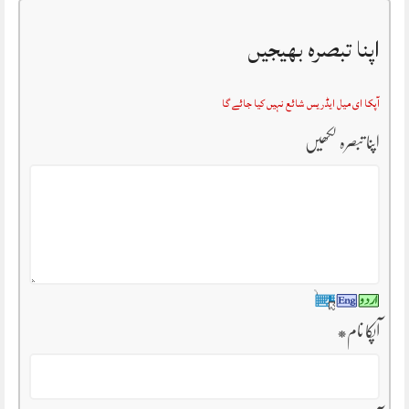
اپنا تبصرہ بھیجیں
آپکا ای میل ایڈریس شائع نہیں کیا جائے گا
اپنا تبصرہ لکھیں
آپکا نام
*