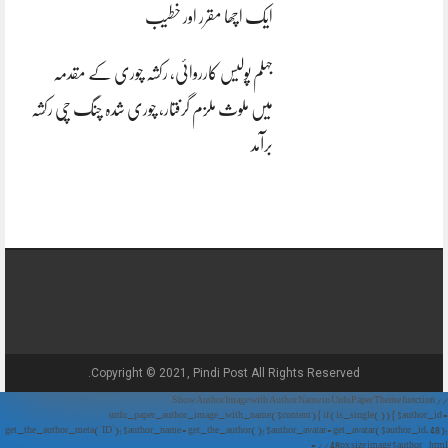
ایک اچھا مقرر اور خطیب
جہلم پولیس کارروائی، رکشہ چوری کے مقدمہ
میں ملوث ملزم گرفتار، چوری شدہ چنگ چی رکشہ
برآمد
Copyright © 2021, Pindi Post All Rights Reserved.
// Show Author Image with Author Name in UrduPaper Theme function
urdu_paper_author_image_with_name($content) { if (is_single()) { $author_id =
get_the_author_meta('ID'); $author_name = get_the_author(); $author_avatar = get_avatar($author_id, 48);
// 48px size image $author_html = '