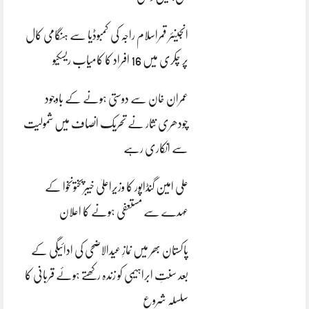
انجینئر قمراسلام راجہ کی کمبوڈیا سے ہنگامی کال
پر چکری میں 16 افراد کا کامیاب ریسکیو
عمران خان سے دوستی ہونے کے باوجود
چودھری نثار نے تحریک انصاف میں شمولیت
سے انکاری رہے
علی امین گنڈاپور کا وزیراعلیٰ خیبرپختونخوا کے
عہدے سے مستعفی ہونے کا اعلان
پاکستان بھر میں نمازِ عیدالاضحی کی ادائیگی کے
بعد سنتِ ابراہیمی کو زندہ رکھتے ہوئے قربانی کا
سلسلہ شروع