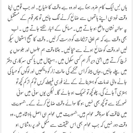
ہاں بس ایک کام ضرور ہونا ہے اور وہ ہے وقت کا ضیاع۔ اور جب قومیں اپنا
وقت خود ہی اپنے ہاتھوں سے ضائع کرنے لگ جائیں تو پھر قوم کے مستقبل
پہ سوالیہ نشان واضح ہو جاتے ہیں۔ مسائل کے انبار لگتے جاتے ہیں ۔ اب
بھی وقت ہے کہ ہم اپنی ترجیحات کو درست کر لیں۔ وقت کا صحیح استعمال سیکھ
لیں اور وقت کو ضائع ہونے سے بچا لیں۔ جتنا وقت ہم جلسوں اور جلوسوں پر
خرچ کرتے ہیں اتنی دیر اگر ہم کسی سکول میں ، ہسپتال میں یا کسی سرکاری دفتر
میں چلے جائیں، وہاں بیٹھ کراس محکمے کی حالت زار کو دیکھیں اور لوگوں کو مہیا کی
جانے والی خدمات کو بہتربنانے کے لئے فوری فیصلے کریں تو کم از کم کچھ تو
بہتری آ جائے گی، چلو کچھ تو ٹھیک ہو جائے گا۔ لیکن یوں سوئی میں سوئی
ٹھوکنے سے تو کچھ بھی نہیں ہو گا سوائے وقت ضائع کرنے کے۔ جمہوریت
میں طاقت کا سرچشمہ عوام ہیں، جمہوریت میں عوام ہی اصل بادشاہ ہیں، وہ
وقت دور نہیں کہ جب عوام بھی اس حقیقت سے مکمل طور پر روشناس ہو