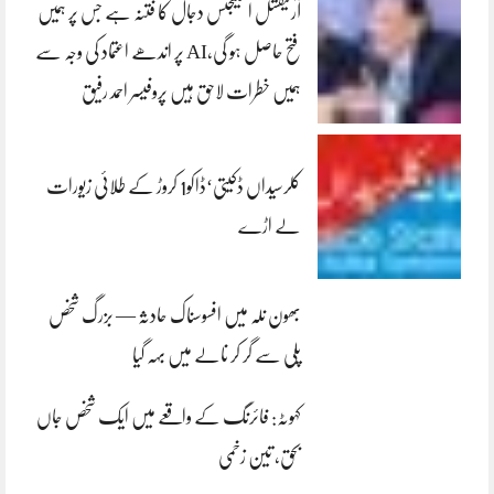
آرٹیفشل انٹلیجنس دجال کا فتنہ ہے جس پر ہمیں
فتح حاصل ہو گی،AI پر اندھے اعتماد کی وجہ سے
ہمیں خطرات لاحق ہیں پروفیسر احمد رفیق
کلرسیداں ڈکیتی‘ڈاکو1 کروڑ کے طلائی زیورات
لے اڑے
بھون نلہ میں افسوسناک حادثہ — بزرگ شخص
پلی سے گر کر نالے میں بہہ گیا
کہوٹہ: فائرنگ کے واقعے میں ایک شخص جاں
بحق، تین زخمی