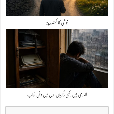
خوشی کا گمشدہ پتہ
الماری میں رکھی ڈگریاں، دل میں دفن خواب