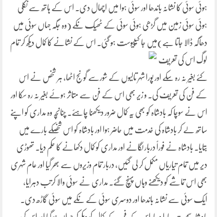
ہوئی سوئی کا نشانہ باندھا اور سوئی ہوا میں اچھال دی۔ اس کے ہاتھ سے نکلی
ہوئی سوئی زمین میں گڑھی ہوئی سوئی کے ٹھیک نکے (وہ جگہ جہاں سوئی میں
دھاگہ ڈالا جاتا ہے)میں جا کیپیوست ہو
گئی۔ اس کے نشانے کا کمال دیکھ کر تمام
لوگ اس کی تعریف
کئے بغیر نہ رہ سکے اور پورا شہر تالیوں کے شورسے گونج اٹھا، ہر شخص نے اس
کے فن کی تعریف کی۔ و زیر بھی اس کے فن سے متاثر ہوئے بغیر نہ رہ سکا اور
اس نے سوچا کہ بادشاہ کو بھی یہ کمال ضرور دیکھنا چاہئے۔ چنانچہ وہ مداری کو اپنے
ساتھ لے کر بادشاہ کی خدمت میں حاضر ہوا اور بادشاہ کو اس شخصکے بارے میں
بتایا۔ بادشاہ نے فوراً دربار لگانے اور مداری کو کمال دکھانے کا حکم دیا۔ تھوڑی
دیر میں تمام تیاریاں مکمل کر لی گئیں، دربار تمام وزیروں سے بھر گیا اور عام شہری
بھی اس تماشے کو دیکھنے وہاں پہنچ گئے۔ مداری نے سوئی والا کرتب دہرایا،
ایک سوئی سے نشانہ باندھا اور دوسری سوئی کے نکے میں سوئی گاڑھ دی۔