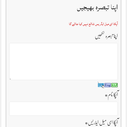
اپنا تبصرہ بھیجیں
آپکا ای میل ایڈریس شائع نہیں کیا جائے گا
اپنا تبصرہ لکھیں
آپکا نام
*
آپکا ای میل ایڈریس
*