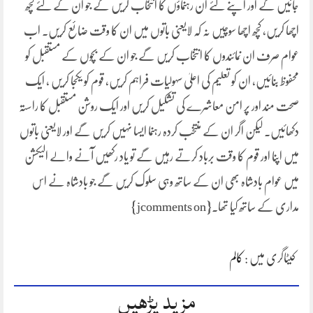
جائیں گے اور اپنے لئے ان رہنماؤں کا انتخاب کریں گے جو ان کے لئے کچھ
اچھا کریں، کچھ اچھا سوچیں نہ کہ لایعنی باتوں میں ان کا وقت ضائع کریں۔ اب
عوام صرف ان نمائندوں کا انتخاب کریں گے جو ان کے بچوں کے مستقبل کو
محفوظ بنائیں، ان کو تعلیم کی اعلیٰ سہولیات فراہم کریں، قوم کو یکجا کریں ، ایک
صحت مند اور پر امن معاشرے کی تشکیل کریں اور ایک روشن مستقبل کا راستہ
دکھائیں۔ لیکن اگر ان کے منتخب کردہ رہنما ایسا نہیں کریں گے اور لایعنی باتوں
میں اپنا اور قوم کا وقت برباد کرتے رہیں گے تو یاد رکھیں آنے والے الیکشن
میں عوام بادشاہ بھی ان کے ساتھ وہی سلوک کریں گے جو بادشاہ نے اس
مداری کے ساتھ کیا تھا۔{jcomments on}
کیٹاگری میں :
کالم
مزید پڑھیں