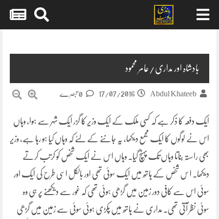
Skip
to
content
بادشاہ اور مداری/عامر محمود
17/07/2016
Abdul Khateeb
0 تبصرے
ایک دفعہ کا ذکر ہے کہ کسی ملک کے ایک وزیر کا گزر ایک شہر سے ہوا، وہاں
اس نے لوگوں کا ایک مجمع دیکھا، یہ جاننے کے لئے کہ وہاں کیا ہو رہا ہے، وزیر
بھی راستہ بناتا وہاں تک پہنچ گیا۔ وہاں اس نے ایک شخص کو کرتب کرتے
دیکھا۔ ا س شخص کے ہاتھ میں
ایک سوئی تھی اور بالکل اسی طرح کی ایک اور
سوئی اس سے کافی دور زمین میں گڑھی ہوئی تھی کہ غور سے دیکھنے پر ہی وہ
سوئی نظر آتی تھی۔ مداری نے ہاتھ میں پکڑی ہوئی سوئی سے زمین میں گڑھی