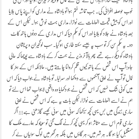
بادشاہ سمیت سارا درباراس کے فن کے کمال کو دیکھ کر حیران ہو گیا اور اس کی
خوب حوصلہ افزائی کی۔ جب تماشہ ختم ہوا تو بادشاہ نے مداری کو اپنے پاس بلایا
اور اس کو بیش قیمت انعامات سے نوازا، مداری بہت خوش ہوا۔ لیکن اس کے
بعد بادشاہ نے جلاد کو بلایا اور اس کو حکم دیا کہ اس مداری کے دونوں ہاتھ کاٹ
دو۔ یہ حکم سن کر تو سب پہ جیسے سکتہ طاری ہو گیا۔ سب لوگحیران و پریشان
بادشاہ کو دیکھ رہے تھے پھر بالآخر وزیر نے ہمت کر کے بادشاہ سے پوچھا کہ عالی
جاہ!آپ اس شخص کے ہاتھ کیوں قلم کروانا چاہتے ہیں، حالانکہ اس کے ہنر کا
کمال تو آپ نے اپنی آنکھوں سے دیکھا اور سراہا۔ تو بادشاہ نے جواب دیا کہ اس
میں کوئی شک نہیں کہ اس شخص نے جو دکھایا وہ واقعی لاجواب تھا اس لئے تو
ہم نے اسے انعامات سے نوازا، لیکن بات یہ ہے کہ اس شخص نے اپنی
ساری زندگی میں بس یہی کچھ سیکھا کہ سوئی میں سوئی کیسے گاڑھنی ہے!!! اگر
ساری قوم اس سے متاثر ہو کر یہی کچھ کرنے لگ گئی تو سوچو کہ ہمارے ملک کا
مستقبل کیا ہو گا۔ ہر شہر میں، ہر گاؤں میں بلکہ ہر گھر میں لوگ سوئیاں لے کر