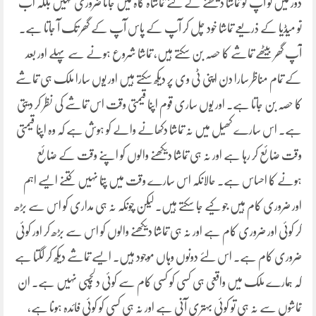
دور میں تو آپ کو تماشا دیکھنے کے لئے تماشاہ گاہ میں جانا ضروری نہیں بلکہ اب
تو میڈیا کے ذریعے تماشا خود چل کر آپ کے پاس آپ کے گھر تک آ جاتا ہے۔
آپ گھر بیٹھے تماشے کا حصہ بن سکتے ہیں، تماشا شروع ہونے سے پہلے اور بعد
کے تمام مناظر سارا دن اپنی ٹی وی پر دیکھ سکتے ہیں اور یوں سارا ملک ہی تماشے
کا حصہ بن جاتا ہے۔ اور یوں ساری قوم اپنا قیمتی وقت اس تماشے کی نظر کر دیتی
ہے۔ اس سارے کھیل میں نہ تماشا دکھانے والے کو ہوش ہے کہ وہ اپنا قیمتی
وقت ضائع کر رہا ہے اور نہ ہی تماشا دیکھنے والوں کو اپنے وقت کے ضائع
ہونے کا احساس ہے۔ حالانکہ اس سارے وقت میں پتا نہیں کتنے ایسے اہم
اور ضروری کام ہیں جو کیے جا سکتے ہیں۔ لیکن چونکہ نہ ہی مداری کو اس سے بڑھ
کر کوئی اور ضروری کام ہے اور نہ ہی تماشا دیکھنے والوں کو اس سے بڑھ کر اور کوئی
ضروری کام ہے۔ اس لئے دونوں وہاں موجود ہیں۔ ایسے تماشے دیکھ کر لگتا ہے
کہ ہمارے ملک میں واقعی ہی کسی کو کسی کام سے کوئی دلچسپی نہیں ہے۔ ان
تماشوں سے نہ ہی تو کوئی بہتری آنی ہے اور نہ ہی کسی کو کوئی فائدہ ہونا ہے،