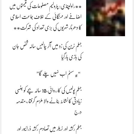
**راولپنڈی: پٹرولیم مصنوعات کی قیمتوں میں
اضافے اور مہنگائی کے خلاف جماعت اسلامی
کا دھرنا، شہریوں کی بڑی تعداد کی شرکت**
جہلم ٹرین کی زد میں آکر چالیس سالہ شخص جان
کی بازی ہارگیا
“یہ سسٹم اب نہیں چلے گا”
جہلم پولیس کی کارروائی،10 سالہ بچے کو جنسی
زیادتی کا نشانہ بنانے والا ملزم گرفتار،مقدمہ
درج
جہلم رکشہ اور ٹریلر میں تصادم رکشہ ڈرائیور اور