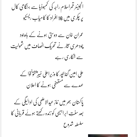
انجینئر قمراسلام راجہ کی کمبوڈیا سے ہنگامی کال
پر چکری میں 16 افراد کا کامیاب ریسکیو
عمران خان سے دوستی ہونے کے باوجود
چودھری نثار نے تحریک انصاف میں شمولیت
سے انکاری رہے
علی امین گنڈاپور کا وزیراعلیٰ خیبرپختونخوا کے
عہدے سے مستعفی ہونے کا اعلان
پاکستان بھر میں نمازِ عیدالاضحی کی ادائیگی کے
بعد سنتِ ابراہیمی کو زندہ رکھتے ہوئے قربانی کا
سلسلہ شروع