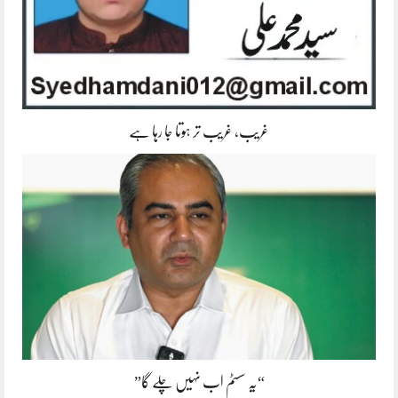
غریب، غریب تر ہوتا جا رہا ہے
“یہ سسٹم اب نہیں چلے گا”