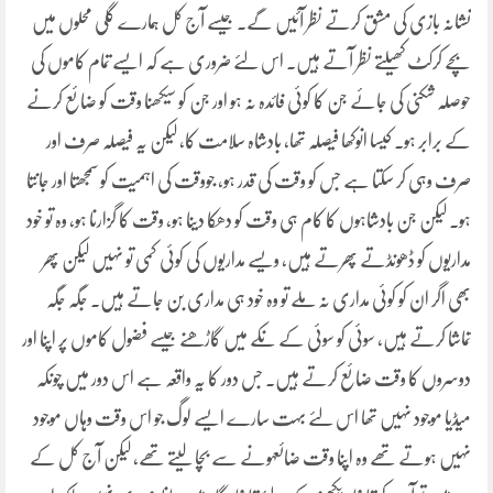
نشانہ بازی کی مشق کرتے نظر آئیں گے۔ جیسے آج کل ہمارے گلی محلوں میں
بچے کرکٹ کھیلتے نظر آتے ہیں۔ اس لئے ضروری ہے کہ ایسے تمام کاموں کی
حوصلہ شکنی کی جائے جن کا کوئی فائدہ نہ ہو اور جن کو سیکھنا وقت کو ضائع کرنے
کے برابر ہو۔ کیسا انوکھا فیصلہ تھا، بادشاہ سلامت کا، لیکن یہ فیصلہ صرف اور
صرف وہی کر سکتا ہے جس کو وقت کی قدر ہو، جووقت کی اہمیت کو سمجھتا اور جانتا
ہو۔ لیکن جن بادشاہوں کا کام ہی وقت کو دھکا دینا ہو، وقت کا گزارنا ہو، وہ تو خود
مداریوں کو ڈھونڈتے پھرتے ہیں، ویسے مداریوں کی کوئی کمی تو نہیں لیکن پھر
بھی اگر ان کو کوئی مداری نہ ملے تو وہ خود ہی مداری بن جاتے ہیں۔ جگہ جگہ
تماشا کرتے ہیں، سوئی کو سوئی کے نکے میں گاڑھنے جیسے فضول کاموں پر اپنا اور
دوسروں کا وقت ضائع کرتے ہیں۔ جس دور کا یہ واقعہ ہے اس دور میں چونکہ
میڈیا موجود نہیں تھا اس لئے بہت سارے ایسے لوگ جو اس وقت وہاں موجود
نہیں ہوتے تھے وہ اپنا وقت ضائعہونے سے بچا لیتے تھے، لیکن آج کل کے