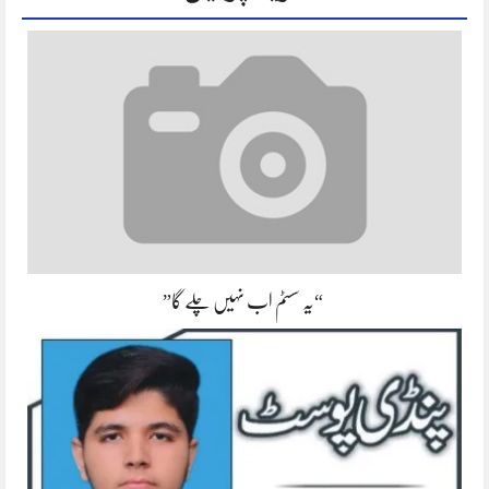
“یہ سسٹم اب نہیں چلے گا”