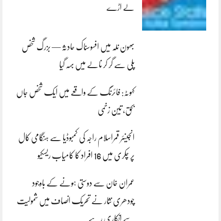
لے اڑے
بھون نلہ میں افسوسناک حادثہ — بزرگ شخص
پلی سے گر کر نالے میں بہہ گیا
کہوٹہ: فائرنگ کے واقعے میں ایک شخص جاں
بحق، تین زخمی
انجینئر قمراسلام راجہ کی کمبوڈیا سے ہنگامی کال
پر چکری میں 16 افراد کا کامیاب ریسکیو
عمران خان سے دوستی ہونے کے باوجود
چودھری نثار نے تحریک انصاف میں شمولیت
سے انکاری رہے