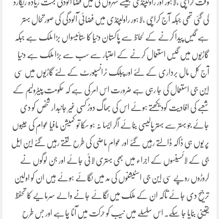
وقت کراچی ،لاہور اور راولپنڈی جیسے شہروں کی میں فضا آلودگی بہت زیادہ ریکارڈ
کی گئی تھی جبکہ آج کراچی ،لاہور راولپنڈی میں فضائی آلودگی کی صورتحال بہتر
ہے گیس پیدا کرنے کے لحاظ سے پاکستان دنیا کا ستائیسواں بڑا ملک ہے جبکہ
گاڑیوں میں گیس استعمال کرنے کے اعتبار سے سب سے بڑا ملک ہے دنیا
آج کل مال برداری کے لئے اور پبلک ٹرانسپورٹ کے لئے گاڑیوں میں سی
این جی استعمال کی جا رہی ہے ضرورت اس امر کی ہے کہ حکومت پیٹرولیم کے
شعبے کی افادیت کودیکھتے ہوئے اس کی بھاگ دوڑ کسی غیر جانبدار شخص کو دی
جائے جو بہتر سے بہتر پالیسی بنائے اگر ایسا نہ ہو سکا تو کمیشن مافیا عوام کی جیبوں
پر یوں ہی ڈاکہ ڈالتے رہیں گئے اور عوام ماضی کی طرح لتتے رہیں گئے این ایل
جی کے لائسینسوں کے اجراء میں بھی بہتری لائی جائے اور جن لوگوں نے
کروڑوں روپے سی این جی اسٹیشنوں کی مد میں لگائے ہوئے ہیں ان کو اولین
ترجیح دی جائے تاکہ ان کے ملک میں لگائے جانے والے سرمایے کا تحفظ
یقینی بنایا جا سکے۔ اس سلسلے میں نیب کو حرکت میں آنا چاہے اور جس طرح