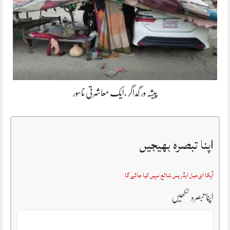
پیشہ ور گداگر ،ایک معاشرتی ناسور
اپنا تبصرہ بھیجیں
آپکا ای میل ایڈریس شائع نہیں کیا جائے گا
اپنا تبصرہ لکھیں