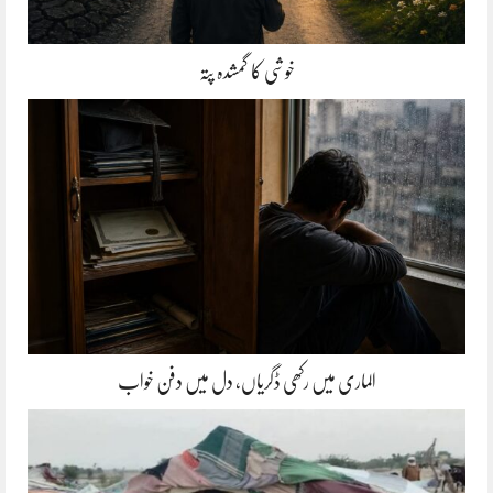
خوشی کا گمشدہ پتہ
الماری میں رکھی ڈگریاں، دل میں دفن خواب