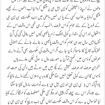
بیچارے تو دفتروں کے چکر کاٹ کاٹ کر پریشان حال ہو گئے جبکہ اثر رسوخ
والوں نے اپنے اسٹیشنوں کو این ایل جی پر منتقل کروا لیا اب انھوں نے کیسے
منتقل کروایا یہ جواب کسی کے پا س نہیں ماضی میں جب حکومت سی این جی
کے فروغ کے لئے عوام کو اس طرف راغب کر رہی تھی اس وقت اس کے
استعمال اور اس کی مقدار پر کوئی لانگ ٹرم پالیسی کیوں نہیں بنائی گئی کی آج
تقریبا بیس سال بعد ہی عوام کو اس وقت پالیسی نہ بنائے جانے کے انتہائی
خطرناک نتائج کا سامنا کر نا پڑ رہا ہے اگر اس وقت کی حکومت بھی آنے والے
بحرانوں کو ذہن میں رکھتی تو آج یہ صورت حال نہ ہوتی لیکن ہمارے ہاں
حکمران صرف اور صرف کمیشن کے چکر میں میں ہوتے ہیں وطن کی عزت اور
ناموس کا ان سے کوئی تعلق نہیں ہوتا ملکی کاروبر پر دسترس رکھنے والے مافیا کو
یاد آیا کہ اس ( سی این جی اور این ایل جی )سے تو بہت سا مال کمایا جا سکتا
ہے جیسا کہ اس سے پہلے آٹا ،چینی اور دیگر کئی ملکی مصنوعات کو مہنگا کرکے کمایا
گیا تھاسوال یہ ہے کہ اس وقت حکومت کہاں تھی جب ہر چیز کو سی این جی پر