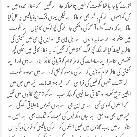
کنورٹ کیا جا رہا تھا حکومت کو نہیں پتا تھا کہ ہمارے گیس کے ذخائر محدود ہیں اور
کل کو انھوں نے کم یا ختم بھی ہو جانا ہے لیکن یہاں ڈنگ ٹپاؤ پالیسی پر عمل کیا
جاتا ہے کہ وقت گزارو آگے کی دیکھی جائے گی کچھ لوگوں کا خیال ہے حکومت
میں بیٹھے ہوئے سرمایہ داروں نے ایل این جی اور ایل پی جی میں کمیشن کی
خاطر یہ فیصلہ کیا تھا جبکہ کچھ لوگ کہتے ہیں کہ گیس کہ یہ ذخائر کافی ہیں لیکن کچھ
مخصوص عناصر اپنے مفادات کی خاطر عوام کو قربانی کا بکرا بنا رہے ہیں اور اپنے
کمیشن کی خاطر عوام کو ذلیل کرنے کی مذموم کوشش کر رہے ہیں موجودہ حکومت
نے مختلف شعبوں کو گیس کی فراہمی کے لیے بہتر اقدمات کیے ہیں جس میں
اولین ترجیح گھریلو اور تجارتی صارفین کو جبکہ سب سے کم تر ترجیح گاڑیوں میں گیس
کے استعمال کو دی گئی ہے سی این جی سے جہاں شہریوں ماحولیاتی آلودگی سے
بچنے میں بھی مدد ملتی ہے وہاں دیگر فیول کی نسبت کم قیمت بھی ہے انیس سو
ستانوے میں جب گاڑیوں میں گیس استعمال کرنے کی پالیسی کو فروغ دیا گیا اس