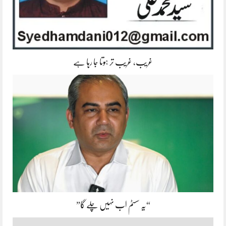
غریب، غریب تر ہوتا جا رہا ہے
“یہ سسٹم اب نہیں چلے گا”