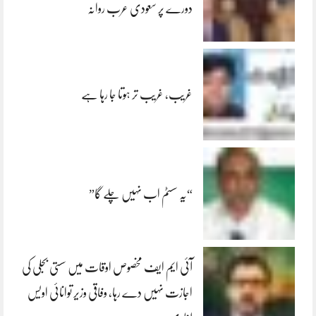
دورے پر سعودی عرب روانہ
غریب، غریب تر ہوتا جا رہا ہے
“یہ سسٹم اب نہیں چلے گا”
آئی ایم ایف مخصوص اوقات میں سستی بجلی کی
اجازت نہیں دے رہا، وفاقی وزیر توانائی اویس