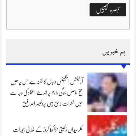
اہم خبریں
آرٹیفشل انٹلیجنس دجال کا فتنہ ہے جس پر ہمیں
فتح حاصل ہو گی،AI پر اندھے اعتماد کی وجہ سے
ہمیں خطرات لاحق ہیں پروفیسر احمد رفیق
کلرسیداں ڈکیتی‘ڈاکو1 کروڑ کے طلائی زیورات