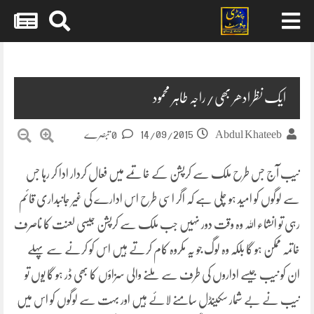
Skip
to
content
ایک نظر ادھر بھی/راجہ طاہر محمود
14/09/2015
Abdul Khateeb
0 تبصرے
نیب آج جس طرح ملک سے کرپشن کے خاتمے میں فعال کردار ادا کر رہا جس
سے لوگوں کو امید ہو چلی ہے کہ اگر اسی طرح اس ادارے کی غیر جانبداری قائم
رہی تو انشاء اللہ وہ وقت دور نہیں جب ملک سے کرپشن جیسی لعنت کا ناصرف
خاتمہ ممکن ہو گا بلکہ وہ لوگ جو یہ مکروہ کام کرتے ہیں
اس کو کرنے سے پہلے
ان کو نیب جیسے اداروں کی طرف سے ملنے والی سزاؤں کا بھی ڈر ہو گا یوں تو
نیب نے بے شمار سکینڈل سامنے لائے ہیں اور بہت سے لوگوں کو اس میں