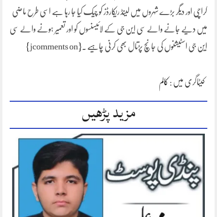
کراچی اور دیگر بڑے شہروں میں لینڈ ریکارڈز کو چیک کیا جا رہا ہے اسی طرح ماضی
میں دیے جانے والے سی این جی کے لائیسنسوں کو اور تعمیر ہونے والے سی
این جی اسٹیشنوں کی جانچ پڑتال بھی کرنی چاہیے ۔{jcomments on}
کیٹاگری میں :
کالم
مزید پڑھیں