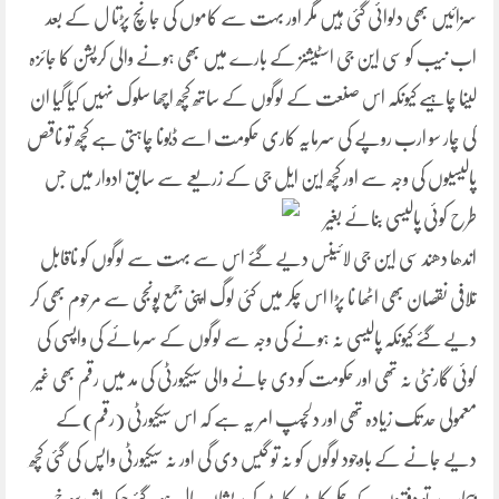
سزائیں بھی دلوائی گئی ہیں مگر اور بہت سے کاموں کی جانچ پڑتا ل کے بعد
اب نیب کو سی این جی اسٹیشنز کے بارے میں بھی ہونے والی کرپشن کا جائزہ
لینا چاہیے کیونکہ اس صنعت کے لوگوں کے ساتھ کچھ اچھا سلوک نہیں کیا گیا ان
کی چار سو ارب روپے کی سرمایہ کاری حکومت اسے ڈبونا چاہتی ہے کچھ تو ناقص
پالیسیوں کی وجہ سے اور کچھ این ایل جی کے زریعے سے سابق ادوار میں جس
طرح کوئی پالیسی
بنائے بغیر
اندھا دھند سی این جی لائینس دیے گئے اس سے بہت سے لوگوں کو ناقابل
تلافی نقصان بھی اٹھا نا پڑا اس چکر میں کئی لوگ اپنی جمع پونجی سے مرحوم بھی کر
دیے گئے کیونکہ پالیسی نہ ہونے کی وجہ سے لوگوں کے سرمائے کی واپسی کی
کوئی گارنٹی نہ تھی اور حکومت کو دی جانے والی سیکیورٹی کی مد میں رقم بھی غیر
معمولی حد تک زیادہ تھی اور دلچسپ امر یہ ہے کہ اس سیکیورٹی (رقم)کے
دیے جانے کے باوجود لوگوں کو نہ تو گیس دی گی اور نہ سیکیورٹی واپس کی گئی کچھ