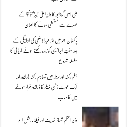
علی امین گنڈاپور کا وزیراعلیٰ خیبرپختونخوا کے
عہدے سے مستعفی ہونے کا اعلان
پاکستان بھر میں نمازِ عیدالاضحی کی ادائیگی کے
بعد سنتِ ابراہیمی کو زندہ رکھتے ہوئے قربانی کا
سلسلہ شروع
جہلم رکشہ اور ٹریلر میں تصادم رکشہ ڈرائیور اور
ایک عورت زخمی ٹریلر کا ڈرائیور فرار ہونے
میں کامیاب
وزیر اعظم شہباز شریف اور فیلڈ مارشل اہم