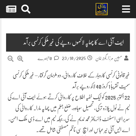
Skip
to
content
ایف آئی اے کا چھاپہ لاکھوں روپے کی غیر ملکی کرنسی برآمد
23/10/2025
مبین مرزا ,گوجرخان
0 تبصرے
غیر قانونی کرنسی کاروبار کے خلاف کارروائی، دو ملزمان گرفتار – غیر ملکی کرنسی
سمیت تقریباً 1 کروڑ 40 لاکھ روپے برآمد
22 اکتوبر 2025 کو ایک خفیہ اطلاع پر کارروائی کرتے ہوئے ایف آئی اے کی
ٹیم نے ٹول پلازہ ترکی، تحصیل سوہاوہ، ضلع جہلم میں چھاپہ مارا۔ کارروائی کی
سربراہی اسسٹنٹ ڈائریکٹر محمد ندیم نے کی، جبکہ ٹیم میں اے ڈی ملک احسن،
اے ایس آئی نیر عباس اور ایچ سی ناظم مصطفیٰ شامل تھے۔