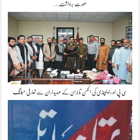
صورت برداشت…
سی پی او،راولپنڈی کی انجمن تاجران کے عہدیداران سے تعارفی میٹنگ