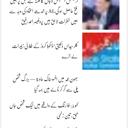
آرٹیفشل انٹلیجنس دجال کا فتنہ ہے جس پر ہمیں
فتح حاصل ہو گی،AI پر اندھے اعتماد کی وجہ سے
ہمیں خطرات لاحق ہیں پروفیسر احمد رفیق
کلرسیداں ڈکیتی‘ڈاکو1 کروڑ کے طلائی زیورات
لے اڑے
بھون نلہ میں افسوسناک حادثہ — بزرگ شخص
پلی سے گر کر نالے میں بہہ گیا
کہوٹہ: فائرنگ کے واقعے میں ایک شخص جاں
بحق، تین زخمی