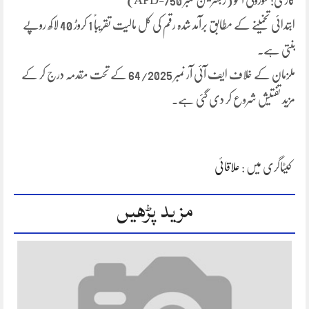
گاڑی: سوزوکی آلٹو (رجسٹریشن نمبر APD-750)
ابتدائی تخمینے کے مطابق برآمد شدہ رقم کی کل مالیت تقریباً 1 کروڑ 40 لاکھ روپے
بنتی ہے۔
ملزمان کے خلاف ایف آئی آر نمبر 64/2025 کے تحت مقدمہ درج کر کے
مزید تفتیش شروع کر دی گئی ہے۔
کیٹاگری میں :
علاقائی
مزید پڑھیں