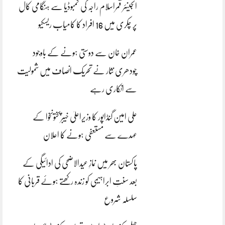
انجینئر قمراسلام راجہ کی کمبوڈیا سے ہنگامی کال
پر چکری میں 16 افراد کا کامیاب ریسکیو
عمران خان سے دوستی ہونے کے باوجود
چودھری نثار نے تحریک انصاف میں شمولیت
سے انکاری رہے
علی امین گنڈاپور کا وزیراعلیٰ خیبرپختونخوا کے
عہدے سے مستعفی ہونے کا اعلان
پاکستان بھر میں نمازِ عیدالاضحی کی ادائیگی کے
بعد سنتِ ابراہیمی کو زندہ رکھتے ہوئے قربانی کا
سلسلہ شروع