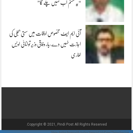
“یہ سسٹم اب نہیں چلے گا”
آئی ایم ایف مخصوص اوقات میں سستی بجلی کی
اجازت نہیں دے رہا، وفاقی وزیر توانائی اویس
لغاری
Copyright © 2021, Pindi Post All Rights Reserved.
// Show Author Image with Author Name in UrduPaper Theme function