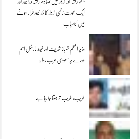
جہلم رکشہ اور ٹریلر میں تصادم رکشہ ڈرائیور اور
ایک عورت زخمی ٹریلر کا ڈرائیور فرار ہونے
میں کامیاب
وزیر اعظم شہباز شریف اور فیلڈ مارشل اہم
دورے پر سعودی عرب روانہ
غریب، غریب تر ہوتا جا رہا ہے