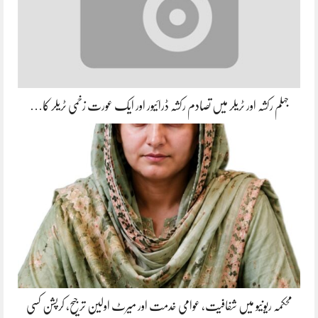
جہلم رکشہ اور ٹریلر میں تصادم رکشہ ڈرائیور اور ایک عورت زخمی ٹریلر کا…
محکمہ ریونیو میں شفافیت، عوامی خدمت اور میرٹ اولین ترجیح، کرپشن کسی