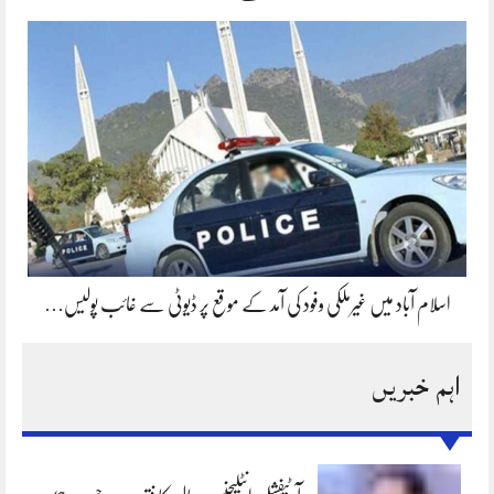
اسلام آباد میں غیرملکی وفود کی آمد کے موقع پر ڈیوٹی سے غائب پولیس…
اہم خبریں