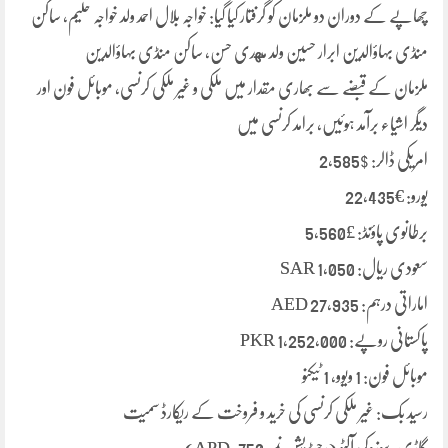
چھاپے کے دوران دو ملزمان کو گرفتار کیا گیا: خواجہ بلال احمد ولد خواجہ حلیم، ساکن
منڈی بہاؤالدین ابرار حسین ولد مهدی حسن، ساکن منڈی بہاؤالدین
ملزمان کے قبضے سے بھاری مقدار میں ملکی و غیر ملکی کرنسی، موبائل فون اور
دیگر اشیاء برآمد ہوئیں، برامد کرنسی میں
امریکی ڈالر: $2,585
یورو: €22,435
برطانوی پاؤنڈ: £5,560
سعودی ریال: SAR 1,050
اماراتی درہم: AED 27,935
پاکستانی روپے: PKR 1,252,000
موبائل فون: 1 ویوو، 1 ٹیکنو
رسید بک: غیر ملکی کرنسی کی خرید و فروخت کے ریکارڈ سمیت