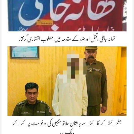
تھانہ جاتلی ،قتل اور ضرر کے مقدمہ میں مطلوب اشتہاری گرفتار
جہلم کتے کے کاٹنے سے پریشان علاقہ مکین کی درخواست پر کتے کے
مالک…