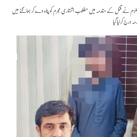
یا،ملزم نے قتل کے مقدمہ میں مطلوب اشتہاری مجرم کو پناہ دے کر بھاگنے میں
 درج کرلیا گیا