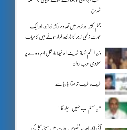
شروع
جہلم رکشہ اور ٹریلر میں تصادم رکشہ ڈرائیور اور ایک
عورت زخمی ٹریلر کا ڈرائیور فرار ہونے میں کامیاب
وزیر اعظم شہباز شریف اور فیلڈ مارشل اہم دورے پر
سعودی عرب روانہ
غریب، غریب تر ہوتا جا رہا ہے
“یہ سسٹم اب نہیں چلے گا”
آئی ایم ایف مخصوص اوقات میں سستی بجلی کی