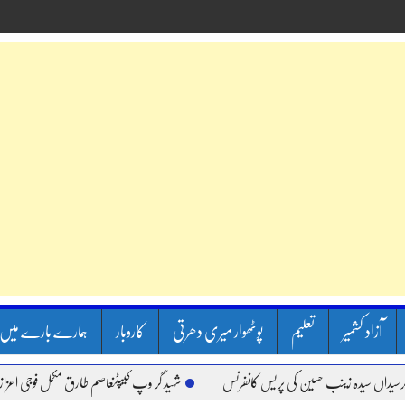
آزاد کشمیر
تعلیم
پوٹھوار میری دھرتی
کاروبار
ہمارے بارے میں
سیدہ زینب حسین کی پریس کانفرنس
شہید گر وپ کیپٹنعاصم طارق مکمل فوجی اعزاز کے ساتھ