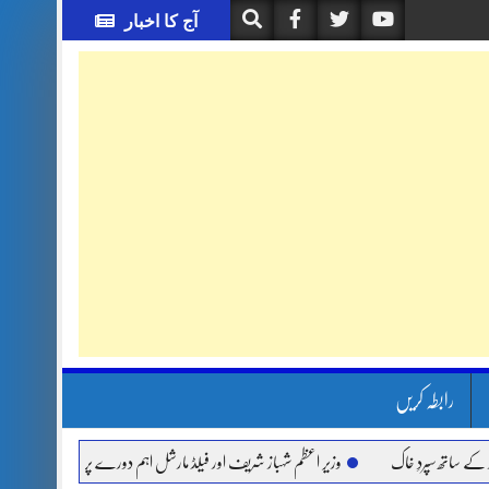
آج کا اخبار
رابطہ کریں
 سپردِ خاک
وزیر اعظم شہباز شریف اور فیلڈ مارشل اہم دورے پر سعودی عرب روانہ