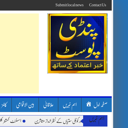
Skip
Submit local news
Contact Us
to
content
صفحہ اول
اہم خبریں
علاقائی
بین الاقوامی
کالمز
اہم خبریں
ارشیں، لینڈ سلائیڈنگ اور کوٹلی ستیاں کے نظر انداز متاثرین
اسسٹنٹ کمشنر کلرسیداں 