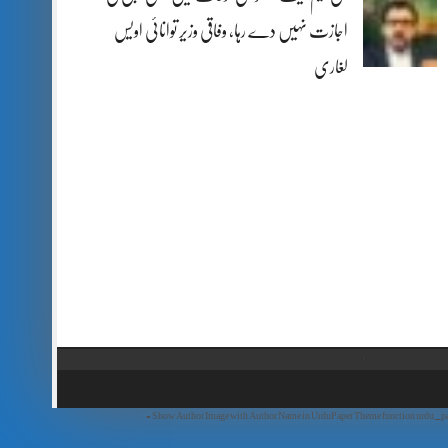
اجازت نہیں دے رہا، وفاقی وزیر توانائی اویس
لغاری