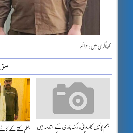
کیٹاگری میں :
جرائم
مزی
جہلم پولیس کارروائی، رکشہ چوری کے مقدمہ میں
جہلم کتے کے کاٹنے