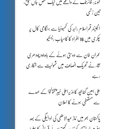
کہوٹہ: فائرنگ کے واقعے میں ایک شخص جاں بحق،
تین زخمی
انجینئر قمراسلام راجہ کی کمبوڈیا سے ہنگامی کال پر
چکری میں 16 افراد کا کامیاب ریسکیو
عمران خان سے دوستی ہونے کے باوجود چودھری
نثار نے تحریک انصاف میں شمولیت سے انکاری
رہے
علی امین گنڈاپور کا وزیراعلیٰ خیبرپختونخوا کے عہدے
سے مستعفی ہونے کا اعلان
پاکستان بھر میں نمازِ عیدالاضحی کی ادائیگی کے بعد
سنتِ ابراہیمی کو زندہ رکھتے ہوئے قربانی کا سلسلہ