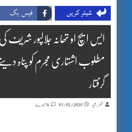
شیئر کریں
فیس بک
ایس ایچ او تھانہ جلالپور شریف ک
مطلوب اشتہاری مجرم کو پناہ دینے 
گرفتار
03/02/2026
ظفر رشید
0 تبصرے