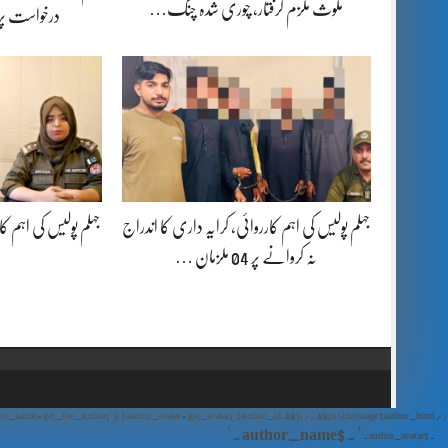
ملوث ملزم گرفتار، چوری شدہ چنگ…
درخواست پ
جہلم پولیس کی اہم کارروائی، کرایہ داری کا اندراج
جہلم پولیس کی اہم کاروائی، 16 سالہ 
نہ کروانے پر 04 ملزمان …
// Show Author Image with Author Name in UrduPaper Theme function urdu_paper_author_image_with_name($content) { if (is_single()) { $author_id = get_the_author_meta('ID'); $author_name = get_the_author(); $author_avatar = get_avatar($author_id, 48); // 48px size image $author_html = '
' . $author_name . '
' . $author_avatar . '