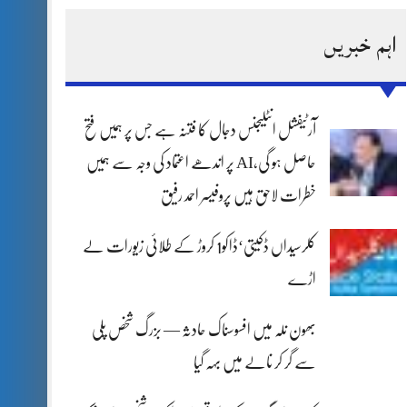
اہم خبریں
آرٹیفشل انٹلیجنس دجال کا فتنہ ہے جس پر ہمیں فتح
حاصل ہو گی،AI پر اندھے اعتماد کی وجہ سے ہمیں
خطرات لاحق ہیں پروفیسر احمد رفیق
کلرسیداں ڈکیتی‘ڈاکو1 کروڑ کے طلائی زیورات لے
اڑے
بھون نلہ میں افسوسناک حادثہ — بزرگ شخص پلی
سے گر کر نالے میں بہہ گیا