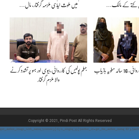
ر کتے کے مالک…
میں ملوث لیڈی ملزمہ گرفتار، مالِ…
مغویہ بازیاب
جہلم پولیس کی کارروائی،بیوی اور بہو پر تشدد کرنے
والا ملزم گرفتار
Copyright © 2021, Pindi Post All Rights Reserved.