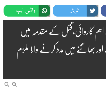
ٹویٹر
واٹس ایپ
ی اہم کاروائی،قتل کے مقدمہ میں
اور بھاگنے میں مدد کرنے والا ملزم