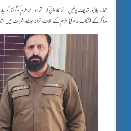
تھانہ جلالپور شریف پولیس نے کاروائی کرتے ہوئے ملزم کو گرفتار کر ل
مدد کر کے ارتکاب جرم کیا،ملزم کے خلاف تھانہ جلالپور شریف میں مقدمہ