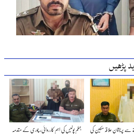
د پڑھیں
 سے پریشان علاقہ مکین کی
جہلم پولیس کی اہم کارروائی، چوری کے مقدمہ